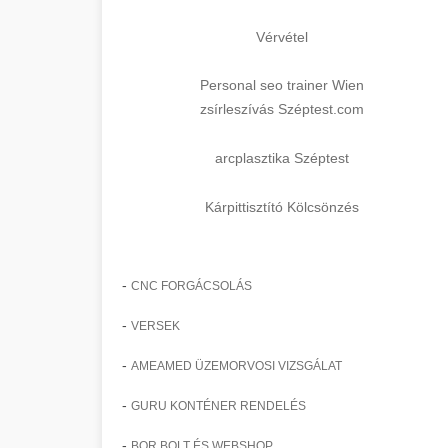
Vérvétel
Personal seo trainer Wien
zsírleszívás Széptest.com
arcplasztika Széptest
Kárpittisztító Kölcsönzés
-
CNC FORGÁCSOLÁS
-
VERSEK
-
AMEAMED ÜZEMORVOSI VIZSGÁLAT
-
GURU KONTÉNER RENDELÉS
-
BOR BOLT ÉS WEBSHOP