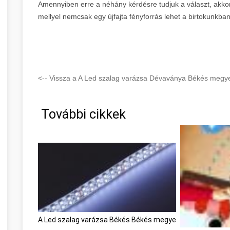
Amennyiben erre a néhány kérdésre tudjuk a választ, akkor
mellyel nemcsak egy újfajta fényforrás lehet a birtokunkba
<-- Vissza a A Led szalag varázsa Dévaványa Békés megye 
További cikkek
A Led szalag varázsa Békés Békés megye