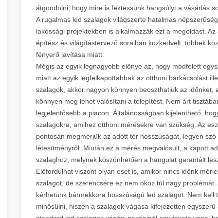
átgondolni, hogy mire is fektessünk hangsúlyt a vásárlás
A rugalmas led szalagok világszerte hatalmas népszerűség
lakossági projektekben is alkalmazzák ezt a megoldást. Az á
építész és világítástervező soraiban közkedvelt, többek kö
fényerő javítása miatt.
Mégis az egyik legnagyobb előnye az, hogy módfelett egy
miatt az egyik legfelkapottabbak az otthoni barkácsolást i
szalagok, akkor nagyon könnyen beoszthatjuk az időnket, ami
könnyen meg lehet valósítani a telepítést. Nem árt tisztáb
legjelentősebb a piacon. Általánosságban kijelenthető, hog
szalagokra, amihez otthoni mérésekre van szükség. Az esz
pontosan megmérjük az adott tér hosszúságát, legyen szó e
létesítményről. Miután ez a mérés megvalósult, a kapott ad
szalaghoz, melynek köszönhetően a hangulat garantált
Előfordulhat viszont olyan eset is, amikor nincs időnk méric
szalagot, de szerencsére ez nem okoz túl nagy problémát. 
kérhetünk bármekkora hosszúságú led szalagot. Nem kell ta
minősülni, hiszen a szalagok vágása kifejezetten egyszerű 
standard led szalagok vágási pontjainál egy fekete vonal he