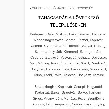
-
ONLINE KERESŐ MARKETING ÜGYNÖKSÉG
TANÁCSADÁS A KÖVETKEZŐ
TELEPÜLÉSEKEN:
Budapest, Győr, Miskolc, Pécs, Szeged, Debrecen
Mosonmagyaróvár, Sopron, Fertőd, Kapuvár,
Csorna, Győr, Pápa, Celldömölk, Sárvár, Kőszeg,
Szombathely, Ják, Körmend, Szentgotthárd,
Csepreg, Zalalövő, Vasvár, Jánosháza, Devecser,
Ajka, Sümeg, Pécsvárad, Komló, Sásd, Dombóvár,
Bonyhád, Bátaszék, Baja, Bácsalmás, Szekszárd,
Tolna, Fadd, Paks, Kalocsa, Hőgyész, Tamási
Balatonboglár, Kaposvár, Csurgó, Nagyatád,
Kadarkút, Barcs, Szigetvár, Sellye, Harkány,
Siklós, Villány, Bóly, Mohács, Pécs, Szentlőrinc
Andocs, Tab, Lengyeltóti, Simontornya, Enying,