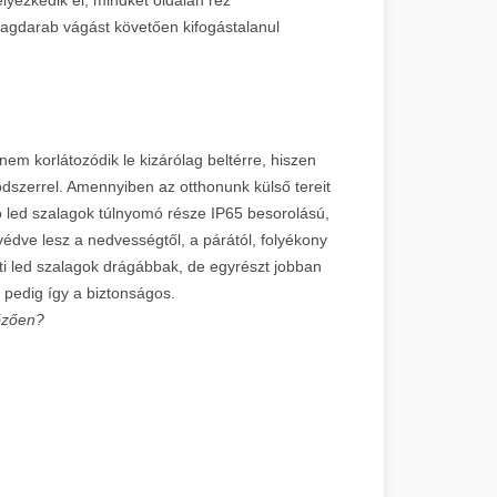
lagdarab vágást követően kifogástalanul
nem korlátozódik le kizárólag beltérre, hiszen
módszerrel. Amennyiben az otthonunk külső tereit
álló led szalagok túlnyomó része IP65 besorolású,
édve lesz a nedvességtől, a párától, folyékony
nti led szalagok drágábbak, de egyrészt jobban
 pedig így a biztonságos.
lőzően?