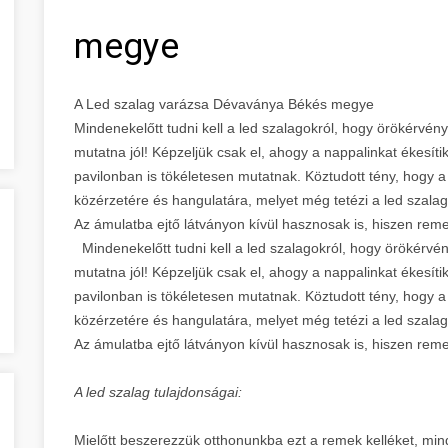
megye
A Led szalag varázsa Dévaványa Békés megye
Mindenekelőtt tudni kell a led szalagokról, hogy örökérvén
mutatna jól! Képzeljük csak el, ahogy a nappalinkat ékesíti
pavilonban is tökéletesen mutatnak. Köztudott tény, hogy a
közérzetére és hangulatára, melyet még tetézi a led szalag
Az ámulatba ejtő látványon kívül hasznosak is, hiszen r
Mindenekelőtt tudni kell a led szalagokról, hogy örökérvé
mutatna jól! Képzeljük csak el, ahogy a nappalinkat ékesíti
pavilonban is tökéletesen mutatnak. Köztudott tény, hogy a
közérzetére és hangulatára, melyet még tetézi a led szalag
Az ámulatba ejtő látványon kívül hasznosak is, hiszen r
A led szalag tulajdonságai:
Mielőtt beszerezzük otthonunkba ezt a remek kelléket, mi