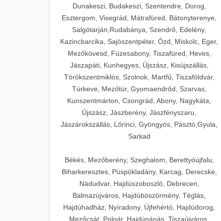
Dunakeszi, Budakeszi, Szentendre, Dorog,
Esztergom, Visegrád, Mátrafüred, Bátonyterenye,
Salgótarján,Rudabánya, Szendrő, Edelény,
Kazincbarcika, Sajószentpéter, Ózd, Miskolc, Eger,
Mezőkövesd, Füzesabony, Tiszafüred, Heves,
Jászapáti, Kunhegyes, Újszász, Kisújszállás,
Törökszentmiklós, Szolnok, Martfű, Tiszaföldvár,
Túrkeve, Mezőtúr, Gyomaendrőd, Szarvas,
Kunszentmárton, Csongrád, Abony, Nagykáta,
Újszász, Jászberény, Jászfényszaru,
Jászárokszállás, Lőrinci, Gyöngyös, Pásztó,Gyula,
Sarkad
Békés, Mezőberény, Szeghalom, Berettyóújfalu,
Biharkeresztes, Püspökladány, Karcag, Derecske,
Nádudvar, Hajdúszoboszló, Debrecen,
Balmazújváros, Hajdúböszörmény, Téglás,
Hajdúhadház, Nyíradony, Újfehértó, Hajdúdorog,
Mezőcsát, Polgár, Hajdúnánás, Tiszaújváros,