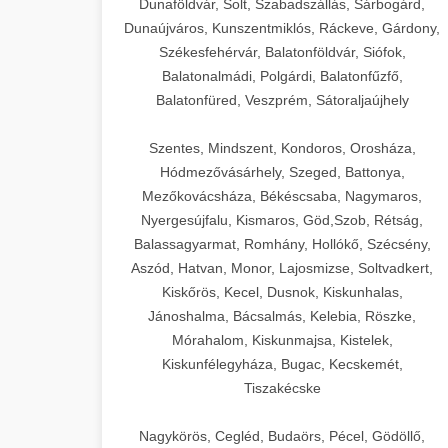
Dunaföldvár, Solt, Szabadszállás, Sárbogárd,
Dunaújváros, Kunszentmiklós, Ráckeve, Gárdony,
Székesfehérvár, Balatonföldvár, Siófok,
Balatonalmádi, Polgárdi, Balatonfűzfő,
Balatonfüred, Veszprém, Sátoraljaújhely
Szentes, Mindszent, Kondoros, Orosháza,
Hódmezővásárhely, Szeged, Battonya,
Mezőkovácsháza, Békéscsaba, Nagymaros,
Nyergesújfalu, Kismaros, Göd,Szob, Rétság,
Balassagyarmat, Romhány, Hollókő, Szécsény,
Aszód, Hatvan, Monor, Lajosmizse, Soltvadkert,
Kiskőrös, Kecel, Dusnok, Kiskunhalas,
Jánoshalma, Bácsalmás, Kelebia, Röszke,
Mórahalom, Kiskunmajsa, Kistelek,
Kiskunfélegyháza, Bugac, Kecskemét,
Tiszakécske
Nagykörös, Cegléd, Budaörs, Pécel, Gödöllő,