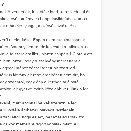
 során.
nek örvendenek, különféle ipari, kereskedelmi és
ltala nyújtott fény és hangulatvilágítás számos
zött a hatékonysága, a színválasztéka és a
szerű a telepítése. Éppen ezen rugalmasságuk
lletően. Amennyiben rendelkezésünkre állnak a led
 a felszerelést illeti, hiszen csupán 1-2 óra alatt
an lenni azzal, hogy a szabvány méret nem a
y egyedi méretezéssel tehetünk szert led
tétikus látvány elérése érdekében nem árt, ha
gy szobáról, vagy épp a kertben található
atokat lejegyezve máris közelebb kerülünk a led
 lesz.
skélni, mert azonnal be kell szerezni a led
A különféle áruházak barkács részlegein
rtani attól, hogy ez egy nehéz feladatnak fog
a csíkok mentén levágott vonalak miatt. A
lyezkedik el, mindkét oldalán réz