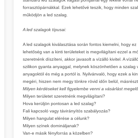
forrasztópárnákkal. Ezek lehetővé teszik, hogy minden sza
működjön a led szalag.
A led szalagok típusai:
A led szalagok kiválasztása során fontos kiemelni, hogy ez 
lehetőség van a kinti területeket is megvilágítani ezzel a 
szeretnénk díszíteni, akkor javasolt a vízálló kivitel. A víz
szilikon gyanta anyaggal, melynek köszönhetően a szalag v
anyagoktól és még a portól is. Nyilvánvaló, hogy ezek a ki
megéri, hiszen nem megy tönkre rövid időn belül, másrészt
Milyen kérdéseket kell figyelembe venni a vásárlást mege
Milyen területet szeretnénk megvilágítani?
Hova kerüljön pontosan a led szalag?
Fali kapcsoló vagy távirányítós szabályozás?
Milyen hangulat elérése a célunk?
Milyen színek domináljanak?
Van-e másik fényforrás a közelben?