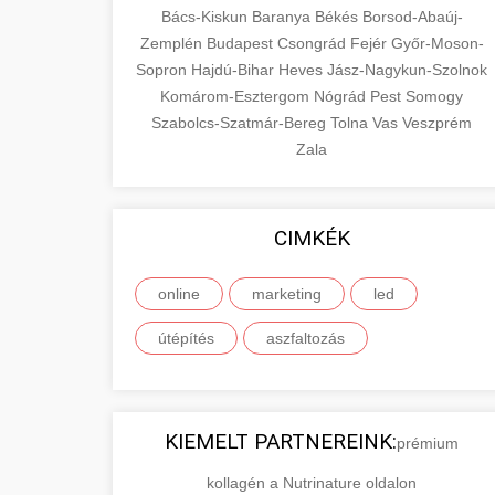
Bács-Kiskun
Baranya
Békés
Borsod-Abaúj-
Zemplén
Budapest
Csongrád
Fejér
Győr-Moson-
Sopron
Hajdú-Bihar
Heves
Jász-Nagykun-Szolnok
Komárom-Esztergom
Nógrád
Pest
Somogy
Szabolcs-Szatmár-Bereg
Tolna
Vas
Veszprém
Zala
CIMKÉK
online
marketing
led
útépítés
aszfaltozás
KIEMELT PARTNEREINK:
prémium
kollagén a Nutrinature oldalon