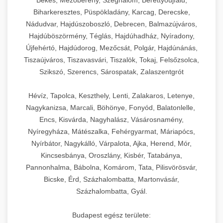
Békés, Mezőberény, Szeghalom, Berettyóújfalu,
Biharkeresztes, Püspökladány, Karcag, Derecske,
Nádudvar, Hajdúszoboszló, Debrecen, Balmazújváros,
Hajdúböszörmény, Téglás, Hajdúhadház, Nyíradony,
Újfehértó, Hajdúdorog, Mezőcsát, Polgár, Hajdúnánás,
Tiszaújváros, Tiszavasvári, Tiszalök, Tokaj, Felsőzsolca,
Szikszó, Szerencs, Sárospatak, Zalaszentgrót
Hévíz, Tapolca, Keszthely, Lenti, Zalakaros, Letenye,
Nagykanizsa, Marcali, Böhönye, Fonyód, Balatonlelle,
Encs, Kisvárda, Nagyhalász, Vásárosnamény,
Nyíregyháza, Mátészalka, Fehérgyarmat, Máriapócs,
Nyírbátor, Nagykálló, Várpalota, Ajka, Herend, Mór,
Kincsesbánya, Oroszlány, Kisbér, Tatabánya,
Pannonhalma, Bábolna, Komárom, Tata, Pilisvörösvár,
Bicske, Érd, Százhalombatta, Martonvásár,
Százhalombatta, Gyál.
Budapest egész területe: