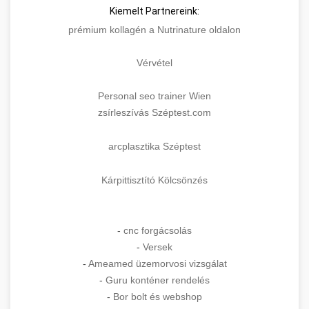
Kiemelt Partnereink:
prémium kollagén a Nutrinature oldalon
Vérvétel
Personal seo trainer Wien
zsírleszívás Széptest.com
arcplasztika Széptest
Kárpittisztító Kölcsönzés
-
cnc forgácsolás
-
Versek
-
Ameamed üzemorvosi vizsgálat
-
Guru konténer rendelés
-
Bor bolt és webshop