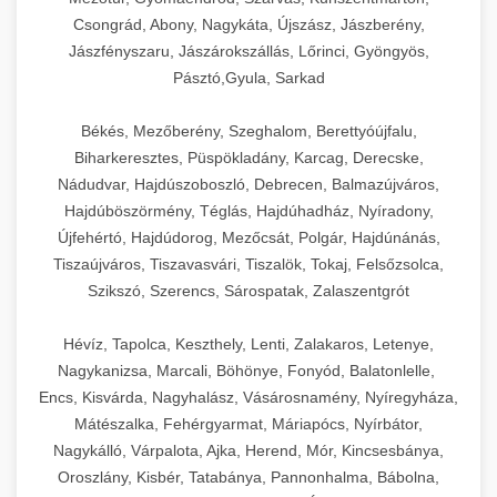
Csongrád, Abony, Nagykáta, Újszász, Jászberény,
Jászfényszaru, Jászárokszállás, Lőrinci, Gyöngyös,
Pásztó,Gyula, Sarkad
Békés, Mezőberény, Szeghalom, Berettyóújfalu,
Biharkeresztes, Püspökladány, Karcag, Derecske,
Nádudvar, Hajdúszoboszló, Debrecen, Balmazújváros,
Hajdúböszörmény, Téglás, Hajdúhadház, Nyíradony,
Újfehértó, Hajdúdorog, Mezőcsát, Polgár, Hajdúnánás,
Tiszaújváros, Tiszavasvári, Tiszalök, Tokaj, Felsőzsolca,
Szikszó, Szerencs, Sárospatak, Zalaszentgrót
Hévíz, Tapolca, Keszthely, Lenti, Zalakaros, Letenye,
Nagykanizsa, Marcali, Böhönye, Fonyód, Balatonlelle,
Encs, Kisvárda, Nagyhalász, Vásárosnamény, Nyíregyháza,
Mátészalka, Fehérgyarmat, Máriapócs, Nyírbátor,
Nagykálló, Várpalota, Ajka, Herend, Mór, Kincsesbánya,
Oroszlány, Kisbér, Tatabánya, Pannonhalma, Bábolna,