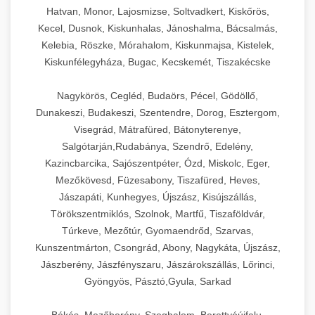
Hatvan, Monor, Lajosmizse, Soltvadkert, Kiskőrös,
Kecel, Dusnok, Kiskunhalas, Jánoshalma, Bácsalmás,
Kelebia, Röszke, Mórahalom, Kiskunmajsa, Kistelek,
Kiskunfélegyháza, Bugac, Kecskemét, Tiszakécske
Nagykörös, Cegléd, Budaörs, Pécel, Gödöllő,
Dunakeszi, Budakeszi, Szentendre, Dorog, Esztergom,
Visegrád, Mátrafüred, Bátonyterenye,
Salgótarján,Rudabánya, Szendrő, Edelény,
Kazincbarcika, Sajószentpéter, Ózd, Miskolc, Eger,
Mezőkövesd, Füzesabony, Tiszafüred, Heves,
Jászapáti, Kunhegyes, Újszász, Kisújszállás,
Törökszentmiklós, Szolnok, Martfű, Tiszaföldvár,
Túrkeve, Mezőtúr, Gyomaendrőd, Szarvas,
Kunszentmárton, Csongrád, Abony, Nagykáta, Újszász,
Jászberény, Jászfényszaru, Jászárokszállás, Lőrinci,
Gyöngyös, Pásztó,Gyula, Sarkad