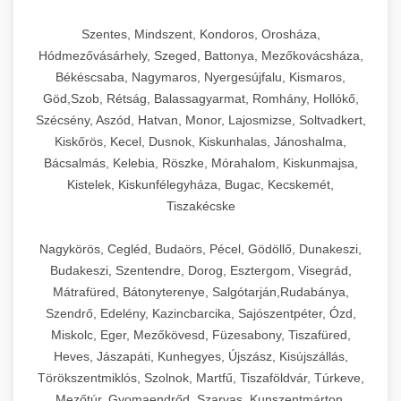
Szentes, Mindszent, Kondoros, Orosháza,
Hódmezővásárhely, Szeged, Battonya, Mezőkovácsháza,
Békéscsaba, Nagymaros, Nyergesújfalu, Kismaros,
Göd,Szob, Rétság, Balassagyarmat, Romhány, Hollókő,
Szécsény, Aszód, Hatvan, Monor, Lajosmizse, Soltvadkert,
Kiskőrös, Kecel, Dusnok, Kiskunhalas, Jánoshalma,
Bácsalmás, Kelebia, Röszke, Mórahalom, Kiskunmajsa,
Kistelek, Kiskunfélegyháza, Bugac, Kecskemét,
Tiszakécske
Nagykörös, Cegléd, Budaörs, Pécel, Gödöllő, Dunakeszi,
Budakeszi, Szentendre, Dorog, Esztergom, Visegrád,
Mátrafüred, Bátonyterenye, Salgótarján,Rudabánya,
Szendrő, Edelény, Kazincbarcika, Sajószentpéter, Ózd,
Miskolc, Eger, Mezőkövesd, Füzesabony, Tiszafüred,
Heves, Jászapáti, Kunhegyes, Újszász, Kisújszállás,
Törökszentmiklós, Szolnok, Martfű, Tiszaföldvár, Túrkeve,
Mezőtúr, Gyomaendrőd, Szarvas, Kunszentmárton,