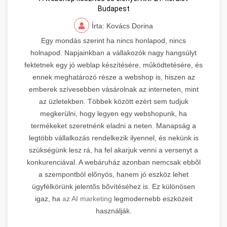
Budapest
Írta: Kovács Dorina
Egy mondás szerint ha nincs honlapod, nincs
holnapod. Napjainkban a vállakozók nagy hangsúlyt
fektetnek egy jó weblap készítésére, mûködtetésére, és
ennek meghatározó része a webshop is, hiszen az
emberek szívesebben vásárolnak az interneten, mint
az üzletekben. Többek között ezért sem tudjuk
megkerülni, hogy legyen egy webshopunk, ha
termékeket szeretnénk eladni a neten. Manapság a
legtöbb vállalkozás rendelkezik ilyennel, és nekünk is
szükségünk lesz rá, ha fel akarjuk venni a versenyt a
konkurenciával. A webáruház azonban nemcsak ebbõl
a szempontból elõnyös, hanem jó eszköz lehet
ügyfélkörünk jelentõs bõvítéséhez is. Ez különösen
igaz, ha
az AI marketing
legmodernebb eszközeit
használják.