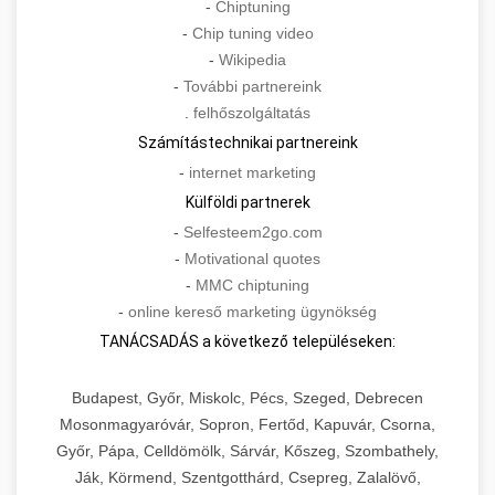
-
Chiptuning
-
Chip tuning video
-
Wikipedia
-
További partnereink
.
felhőszolgáltatás
Számítástechnikai partnereink
-
internet marketing
Külföldi partnerek
-
Selfesteem2go.com
-
Motivational quotes
-
MMC chiptuning
-
online kereső marketing ügynökség
TANÁCSADÁS a következő településeken:
Budapest, Győr, Miskolc, Pécs, Szeged, Debrecen
Mosonmagyaróvár, Sopron, Fertőd, Kapuvár, Csorna,
Győr, Pápa, Celldömölk, Sárvár, Kőszeg, Szombathely,
Ják, Körmend, Szentgotthárd, Csepreg, Zalalövő,