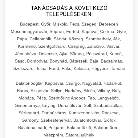
TANÁCSADÁS A KÖVETKEZŐ
TELEPÜLÉSEKEN:
Budapest, Győr, Miskolc, Pécs, Szeged, Debrecen
Mosonmagyaróvár, Sopron, Fertőd, Kapuvár, Csorna, Győr,
Pápa, Celldömölk, Sárvár, Kőszeg, Szombathely, Ják,
Körmend, Szentgotthárd, Csepreg, Zalalövő, Vasvár,
Jánosháza, Devecser, Ajka, Sümeg, Pécsvárad, Komló,
Sásd, Dombóvár, Bonyhád, Bátaszék, Baja, Bácsalmás,
Szekszárd, Tolna, Fadd, Paks, Kalocsa, Hőgyész, Tamási
Balatonboglár, Kaposvár, Csurgó, Nagyatád, Kadarkút,
Barcs, Szigetvár, Sellye, Harkány, Siklós, Villány, Bóly,
Mohács, Pécs, Szentlőrinc Andocs, Tab, Lengyeltóti,
Simontornya, Enying, Dunaföldvár, Solt, Szabadszállás,
Sárbogárd, Dunaújváros, Kunszentmiklós, Ráckeve,
Gárdony, Székesfehérvár, Balatonföldvár, Siófok,
Balatonalmádi, Polgárdi, Balatonfűzfő, Balatonfüred,
Veszprém, Sátoraljaújhely