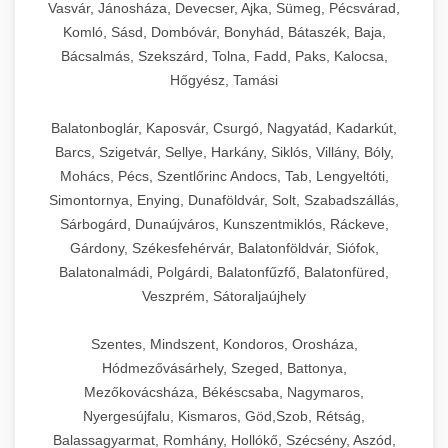
Vasvár, Jánosháza, Devecser, Ajka, Sümeg, Pécsvárad,
Komló, Sásd, Dombóvár, Bonyhád, Bátaszék, Baja,
Bácsalmás, Szekszárd, Tolna, Fadd, Paks, Kalocsa,
Hőgyész, Tamási
Balatonboglár, Kaposvár, Csurgó, Nagyatád, Kadarkút,
Barcs, Szigetvár, Sellye, Harkány, Siklós, Villány, Bóly,
Mohács, Pécs, Szentlőrinc Andocs, Tab, Lengyeltóti,
Simontornya, Enying, Dunaföldvár, Solt, Szabadszállás,
Sárbogárd, Dunaújváros, Kunszentmiklós, Ráckeve,
Gárdony, Székesfehérvár, Balatonföldvár, Siófok,
Balatonalmádi, Polgárdi, Balatonfűzfő, Balatonfüred,
Veszprém, Sátoraljaújhely
Szentes, Mindszent, Kondoros, Orosháza,
Hódmezővásárhely, Szeged, Battonya,
Mezőkovácsháza, Békéscsaba, Nagymaros,
Nyergesújfalu, Kismaros, Göd,Szob, Rétság,
Balassagyarmat, Romhány, Hollókő, Szécsény, Aszód,