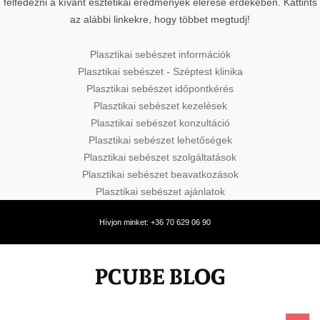
felfedezni a kívánt esztétikai eredmények elérése érdekében. Kattints
az alábbi linkekre, hogy többet megtudj!
Plasztikai sebészet információk
Plasztikai sebészet - Széptest klinika
Plasztikai sebészet időpontkérés
Plasztikai sebészet kezelések
Plasztikai sebészet konzultáció
Plasztikai sebészet lehetőségek
Plasztikai sebészet szolgáltatások
Plasztikai sebészet beavatkozások
Plasztikai sebészet ajánlatok
Hívjon minket: +36 70 629 06 90