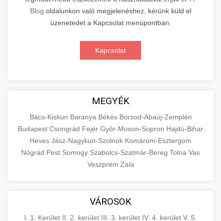
Blog
oldalunkon való megjelenéshez, kérünk küld el
üzenetedet a Kapcsolat menüpontban.
Kapcsolat
MEGYÉK
Bács-Kiskun
Baranya
Békés
Borsod-Abaúj-Zemplén
Budapest
Csongrád
Fejér
Győr-Moson-Sopron
Hajdú-Bihar
Heves
Jász-Nagykun-Szolnok
Komárom-Esztergom
Nógrád
Pest
Somogy
Szabolcs-Szatmár-Bereg
Tolna
Vas
Veszprém
Zala
VÁROSOK
I. 1. Kerület
II. 2. kerület
III. 3. kerület
IV. 4. kerület
V. 5.