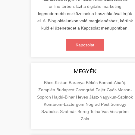
online térben
. Ezt
a digitális marketing
legmodernebb eszközeinek a használatával érjük
el.
A Blog
oldalunkon való megjelenéshez, kérünk
küld el üzenetedet a Kapcsolat menüpontban.
Kapcsolat
MEGYÉK
Bács-Kiskun
Baranya
Békés
Borsod-Abaúj-
Zemplén
Budapest
Csongrád
Fejér
Győr-Moson-
Sopron
Hajdú-Bihar
Heves
Jász-Nagykun-Szolnok
Komárom-Esztergom
Nógrád
Pest
Somogy
Szabolcs-Szatmár-Bereg
Tolna
Vas
Veszprém
Zala