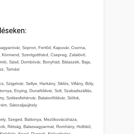
léseken:
agyaróvár, Sopron, Fertőd, Kapuvár, Csorna,
, Körmend, Szentgotthárd, Csepreg, Zalalövő,
mló, Sásd, Dombóvár, Bonyhád, Bátaszék, Baja,
sz, Tamási
 Szigetvár, Sellye, Harkány, Siklós, Villány, Bóly,
ornya, Enying, Dunaföldvár, Solt, Szabadszállás,
, Székesfehérvár, Balatonföldvár, Siófok,
rém, Sátoraljaújhely
ely, Szeged, Battonya, Mezőkovácsháza,
ob, Rétság, Balassagyarmat, Romhány, Hollókő,
Kiskőrös, Kecel, Dusnok, Kiskunhalas,