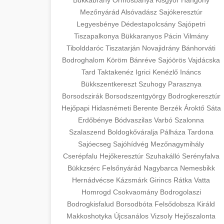
Bükkábrány
Ormosbánya
Kisgyőr
Hangony
Mezőnyárád
Alsóvadász
Sajókeresztúr
Legyesbénye
Dédestapolcsány
Sajópetri
Tiszapalkonya
Bükkaranyos
Pácin
Vilmány
Tibolddaróc
Tiszatarján
Novajidrány
Bánhorváti
Bodroghalom
Köröm
Bánréve
Sajóörös
Vajdácska
Tard
Taktakenéz
Igrici
Kenézlő
Ináncs
Bükkszentkereszt
Szuhogy
Parasznya
Borsodszirák
Borsodszentgyörgy
Bodrogkeresztúr
Hejőpapi
Hidasnémeti
Berente
Berzék
Ároktő
Sáta
Erdőbénye
Bódvaszilas
Varbó
Szalonna
Szalaszend
Boldogkőváralja
Pálháza
Tardona
Sajóecseg
Sajóhídvég
Mezőnagymihály
Cserépfalu
Hejőkeresztúr
Szuhakálló
Serényfalva
Bükkzsérc
Felsőnyárád
Nagybarca
Nemesbikk
Hernádvécse
Kázsmárk
Girincs
Rátka
Vatta
Homrogd
Csokvaomány
Bodrogolaszi
Bodrogkisfalud
Borsodbóta
Felsődobsza
Királd
Makkoshotyka
Újcsanálos
Vizsoly
Hejőszalonta