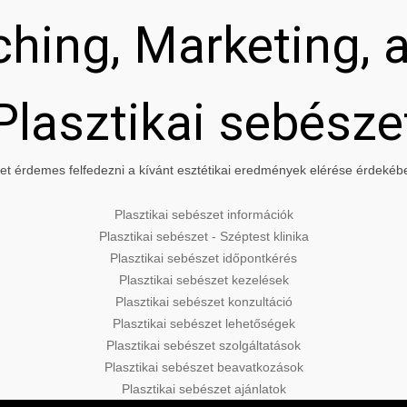
hing, Marketing, a
Plasztikai sebésze
t érdemes felfedezni a kívánt esztétikai eredmények elérése érdekében
Plasztikai sebészet információk
Plasztikai sebészet - Széptest klinika
Plasztikai sebészet időpontkérés
Plasztikai sebészet kezelések
Plasztikai sebészet konzultáció
Plasztikai sebészet lehetőségek
Plasztikai sebészet szolgáltatások
Plasztikai sebészet beavatkozások
Plasztikai sebészet ajánlatok