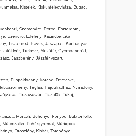
unmajsa, Kistelek, Kiskunfélegyháza, Bugac,
Budakeszi, Szentendre, Dorog, Esztergom,
ya, Szendrő, Edelény, Kazincbarcika,
ny, Tiszafüred, Heves, Jászapáti, Kunhegyes,
 Tiszaföldvár, Túrkeve, Mezőtúr, Gyomaendrőd,
zász, Jászberény, Jászfényszaru,
sztes, Püspökladány, Karcag, Derecske,
dúböszörmény, Téglás, Hajdúhadház, Nyíradony,
újváros, Tiszavasvári, Tiszalök, Tokaj,
kanizsa, Marcali, Böhönye, Fonyód, Balatonlelle,
, Mátészalka, Fehérgyarmat, Máriapócs,
sbánya, Oroszlány, Kisbér, Tatabánya,