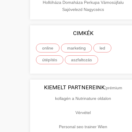
Hollóháza
Domaháza
Perkupa
Vámosújfalu
Sajóvelezd
Nagycsécs
CIMKÉK
online
marketing
led
útépítés
aszfaltozás
KIEMELT PARTNEREINK:
prémium
kollagén a Nutrinature oldalon
Vérvétel
Personal seo trainer Wien