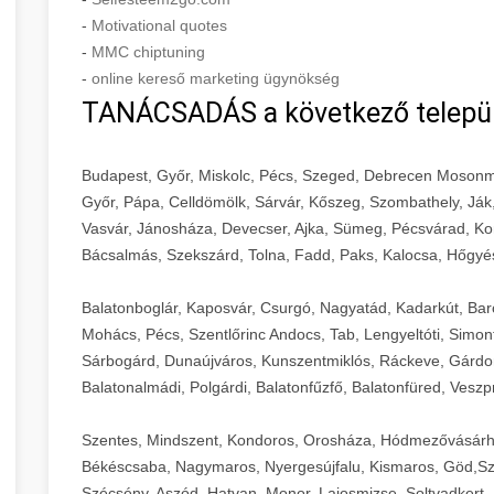
-
Motivational quotes
-
MMC chiptuning
-
online kereső marketing ügynökség
TANÁCSADÁS a következő telepü
Budapest, Győr, Miskolc, Pécs, Szeged, Debrecen Mosonm
Győr, Pápa, Celldömölk, Sárvár, Kőszeg, Szombathely, Ják
Vasvár, Jánosháza, Devecser, Ajka, Sümeg, Pécsvárad, Ko
Bácsalmás, Szekszárd, Tolna, Fadd, Paks, Kalocsa, Hőgyé
Balatonboglár, Kaposvár, Csurgó, Nagyatád, Kadarkút, Barcs,
Mohács, Pécs, Szentlőrinc Andocs, Tab, Lengyeltóti, Simont
Sárbogárd, Dunaújváros, Kunszentmiklós, Ráckeve, Gárdony
Balatonalmádi, Polgárdi, Balatonfűzfő, Balatonfüred, Veszp
Szentes, Mindszent, Kondoros, Orosháza, Hódmezővásárh
Békéscsaba, Nagymaros, Nyergesújfalu, Kismaros, Göd,Sz
Szécsény, Aszód, Hatvan, Monor, Lajosmizse, Soltvadkert, 