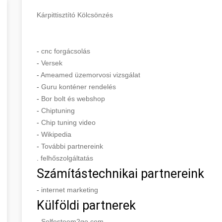
Kárpittisztító Kölcsönzés
-
cnc forgácsolás
-
Versek
-
Ameamed üzemorvosi vizsgálat
-
Guru konténer rendelés
-
Bor bolt és webshop
-
Chiptuning
-
Chip tuning video
-
Wikipedia
-
További partnereink
.
felhőszolgáltatás
Számítástechnikai partnereink
-
internet marketing
Külföldi partnerek
-
Selfesteem2go.com