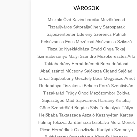
VÁROSOK
Miskolc
Ózd
Kazincbarcika
Mezőkövesd
Tiszaújváros
Sátoraljaújhely
Sárospatak
Sajószentpéter
Edelény
Szerencs
Putnok
Felsőzsolca
Encs
Mezőcsát
Alsózsolca
Szikszó
Tiszalúc
Nyékládháza
Emőd
Onga
Tokaj
Szirmabesenyő
Mályi
Szendrő
Mezőkeresztes
Arló
Taktaharkány
Hernádnémeti
Borsodnádasd
Abaújszántó
Múcsony
Sajókaza
Cigánd
Sajólád
Tarcal
Sajóbábony
Gesztely
Bőcs
Megyaszó
Arnót
Rudabánya
Tiszakeszi
Bekecs
Forró
Szentistván
Tiszakarád
Prügy
Ónod
Mezőzombor
Boldva
Sajószöged
Mád
Sajóvámos
Harsány
Kistokaj
Gönc
Szendrőlád
Bogács
Sály
Farkaslyuk
Tállya
Hejőbába
Taktaszada
Aszaló
Kesznyéten
Karcsa
Halmaj
Tolcsva
Járdánháza
Izsófalva
Méra
Monok
Ricse
Hernádkak
Olaszliszka
Kurityán
Szomolya