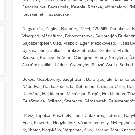
Jánoshalma, Bácsalmás, Kelebia, Röszke, Mórahalom, Kisk
Kecskemét, Tiszakécske
Nagykörös, Cegléd, Budaörs, Pécel, Gödöllő, Dunakeszi, 
Visegrád, Mátrafüred, Bátonyterenye, Salgótarján,Rudabán
Sajószentpéter, Ózd, Miskolc, Eger, Mezőkövesd, Füzesabo
Újszász, Kisújszállás, Törökszentmiklós, Szolnok, Martfű,
Szarvas, Kunszentmárton, Csongrád, Abony, Nagykáta, Újs
Jászárokszállás, Lőrinci, Gyöngyös, Pásztó,Gyula, Sarkad
Békés, Mezőberény, Szeghalom, Berettyóújfalu, Biharkere
Nádudvar, Hajdúszoboszló, Debrecen, Balmazújváros, Haj
Újfehértó, Hajdúdorog, Mezőcsát, Polgár, Hajdúnánás, Tisza
Felsőzsolca, Szikszó, Szerencs, Sárospatak, Zalaszentgrót
Hévíz, Tapolca, Keszthely, Lenti, Zalakaros, Letenye, Nagy
Encs, Kisvárda, Nagyhalász, Vásárosnamény, Nyíregyháza
Nyírbátor, Nagykálló, Várpalota, Ajka, Herend, Mór, Kincse