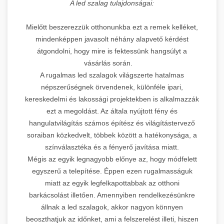
A led szalag tulajdonságai:
Mielőtt beszerezzük otthonunkba ezt a remek kelléket,
mindenképpen javasolt néhány alapvető kérdést
átgondolni, hogy mire is fektessünk hangsúlyt a
vásárlás során.
A rugalmas led szalagok világszerte hatalmas
népszerűségnek örvendenek, különféle ipari,
kereskedelmi és lakossági projektekben is alkalmazzák
ezt a megoldást. Az általa nyújtott fény és
hangulatvilágítás számos építész és világítástervező
soraiban közkedvelt, többek között a hatékonysága, a
színválasztéka és a fényerő javítása miatt.
Mégis az egyik legnagyobb előnye az, hogy módfelett
egyszerű a telepítése. Éppen ezen rugalmasságuk
miatt az egyik legfelkapottabbak az otthoni
barkácsolást illetően. Amennyiben rendelkezésünkre
állnak a led szalagok, akkor nagyon könnyen
beoszthatjuk az időnket, ami a felszerelést illeti, hiszen