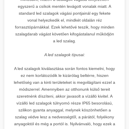
egyszerű a csíkok mentén levágott vonalak miatt. A
standard led szalagok vágási pontjainál egy fekete
vonal helyezkedik el, mindkét oldalán réz
forrasztópárnákkal. Ezek lehetővé teszik, hogy minden
szalagdarab vágást követően kifogástalanul működjön
a led szalag.
A led szalagok típusai:
A led szalagok kiválasztása során fontos kiemelni, hogy
ez nem korlátozódik le kizárólag beltérre, hiszen
lehetőség van a kinti területeket is megvilágítani ezzel a
módszerrel. Amennyiben az otthonunk külső tereit
szeretnénk díszíteni, akkor javasolt a vízálló kivitel. A
vízálló led szalagok túlnyomó része IP65 besorolású,
szilikon gyanta anyaggal, melynek köszönhetően a
szalag védve lesz a nedvességtől, a párától, folyékony
anyagoktól és még a portól is. Nyilvánvaló, hogy ezek a