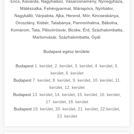
Encs, Kisvárda, Nagyhalász, Vásárosnamény, Nyíregyháza,
Mátészalka, Fehérgyarmat, Máriapócs, Nyírbátor,
Nagykálló, Várpalota, Ajka, Herend, Mór, Kincsesbánya,
Oroszlány, Kisbér, Tatabánya, Pannonhalma, Bábolna,
Komárom, Tata, Pilisvörösvár, Bicske, Érd, Százhalombatta,
Martonvásár, Százhalombatta, Gyál.
Budapest egész területe:
Budapest
1. kerület
,
2. kerület
,
3. kerület
,
4. kerület
,
5.
kerület
,
6. kerület
Budapest
7. kerület
,
8. kerület
,
9. kerület
,
10. kerület
,
11.
kerület
,
12. kerület
Budapest
13. kerület
,
14. kerület
,
15. kerület
,
16. kerület
,
17. kerület
,
18. kerület
Budapest
19. kerület
,
20. kerület
,
21. kerület
,
22.kerület
,
23. kerület