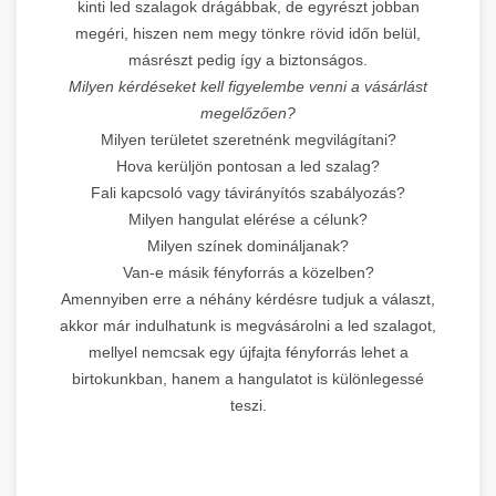
kinti led szalagok drágábbak, de egyrészt jobban
megéri, hiszen nem megy tönkre rövid időn belül,
másrészt pedig így a biztonságos.
Milyen kérdéseket kell figyelembe venni a vásárlást
megelőzően?
Milyen területet szeretnénk megvilágítani?
Hova kerüljön pontosan a led szalag?
Fali kapcsoló vagy távirányítós szabályozás?
Milyen hangulat elérése a célunk?
Milyen színek domináljanak?
Van-e másik fényforrás a közelben?
Amennyiben erre a néhány kérdésre tudjuk a választ,
akkor már indulhatunk is megvásárolni a led szalagot,
mellyel nemcsak egy újfajta fényforrás lehet a
birtokunkban, hanem a hangulatot is különlegessé
teszi.