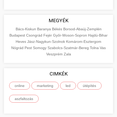
MEGYÉK
Bács-Kiskun
Baranya
Békés
Borsod-Abaúj-Zemplén
Budapest
Csongrád
Fejér
Győr-Moson-Sopron
Hajdú-Bihar
Heves
Jász-Nagykun-Szolnok
Komárom-Esztergom
Nógrád
Pest
Somogy
Szabolcs-Szatmár-Bereg
Tolna
Vas
Veszprém
Zala
CIMKÉK
online
marketing
led
útépítés
aszfaltozás