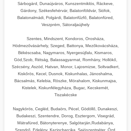
Sárbogárd, Dunaújváros, Kunszentmiklós, Ráckeve,
Gárdony, Székesfehérvár, Balatonföldvár, Siófok,
Balatonalmádi, Polgárdi, Balatonfűzfő, Balatonfüred,
Veszprém, Sátoraljaújhely
Szentes, Mindszent, Kondoros, Orosháza,
Hódmezővásárhely, Szeged, Battonya, Mezőkovácsháza,
Békéscsaba, Nagymaros, Nyergesújfalu, Kismaros,
Göd,Szob, Rétság, Balassagyarmat, Romhány, Hollókő,
Szécsény, Aszód, Hatvan, Monor, Lajosmizse, Soltvadkert,
Kiskőrös, Kecel, Dusnok, Kiskunhalas, Jánoshalma,
Bácsalmás, Kelebia, Röszke, Mórahalom, Kiskunmajsa,
Kistelek, Kiskunfélegyháza, Bugac, Kecskemét,
Tiszakécske
Nagykörös, Cegléd, Budaörs, Pécel, Gödöllő, Dunakeszi,
Budakeszi, Szentendre, Dorog, Esztergom, Visegrád,
Mátrafüred, Bátonyterenye, Salgótarján,Rudabánya,
Szendrő, Edelény, Kazincbarcika, Sajószentpéter, Ózd,