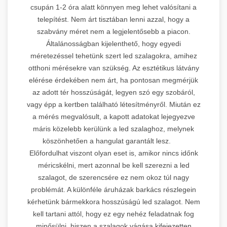
csupán 1-2 óra alatt könnyen meg lehet valósítani a
telepítést. Nem árt tisztában lenni azzal, hogy a
szabvány méret nem a legjelentősebb a piacon.
Általánosságban kijelenthető, hogy egyedi
méretezéssel tehetünk szert led szalagokra, amihez
otthoni mérésekre van szükség. Az esztétikus látvány
elérése érdekében nem árt, ha pontosan megmérjük
az adott tér hosszúságát, legyen szó egy szobáról,
vagy épp a kertben található létesítményről. Miután ez
a mérés megvalósult, a kapott adatokat lejegyezve
máris közelebb kerülünk a led szalaghoz, melynek
köszönhetően a hangulat garantált lesz.
Előfordulhat viszont olyan eset is, amikor nincs időnk
méricskélni, mert azonnal be kell szerezni a led
szalagot, de szerencsére ez nem okoz túl nagy
problémát. A különféle áruházak barkács részlegein
kérhetünk bármekkora hosszúságú led szalagot. Nem
kell tartani attól, hogy ez egy nehéz feladatnak fog
minősülni, hiszen a szalagok vágása kifejezetten