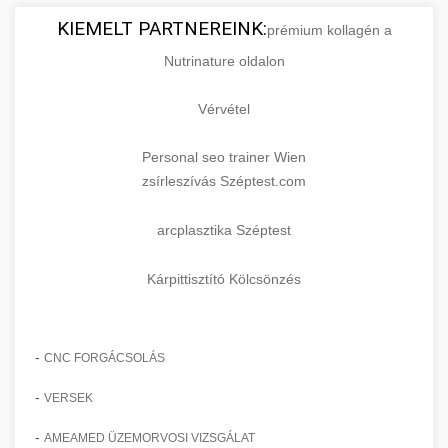
KIEMELT PARTNEREINK:
prémium kollagén a
Nutrinature oldalon
Vérvétel
Personal seo trainer Wien
zsírleszívás Széptest.com
arcplasztika Széptest
Kárpittisztító Kölcsönzés
-
CNC FORGÁCSOLÁS
-
VERSEK
-
AMEAMED ÜZEMORVOSI VIZSGÁLAT