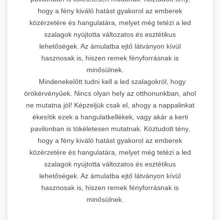
hogy a fény kiváló hatást gyakorol az emberek
közérzetére és hangulatára, melyet még tetézi a led
szalagok nyújtotta változatos és esztétikus
lehetőségek. Az ámulatba ejtő látványon kívül
hasznosak is, hiszen remek fényforrásnak is
minősülnek.
Mindenekelőtt tudni kell a led szalagokról, hogy
örökérvényűek. Nincs olyan hely az otthonunkban, ahol
ne mutatna jól! Képzeljük csak el, ahogy a nappalinkat
ékesítik ezek a hangulatkellékek, vagy akár a kerti
pavilonban is tökéletesen mutatnak. Köztudott tény,
hogy a fény kiváló hatást gyakorol az emberek
közérzetére és hangulatára, melyet még tetézi a led
szalagok nyújtotta változatos és esztétikus
lehetőségek. Az ámulatba ejtő látványon kívül
hasznosak is, hiszen remek fényforrásnak is
minősülnek.