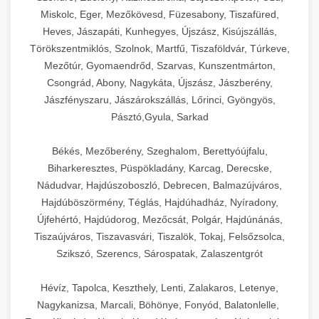
Miskolc, Eger, Mezőkövesd, Füzesabony, Tiszafüred,
Heves, Jászapáti, Kunhegyes, Újszász, Kisújszállás,
Törökszentmiklós, Szolnok, Martfű, Tiszaföldvár, Túrkeve,
Mezőtúr, Gyomaendrőd, Szarvas, Kunszentmárton,
Csongrád, Abony, Nagykáta, Újszász, Jászberény,
Jászfényszaru, Jászárokszállás, Lőrinci, Gyöngyös,
Pásztó,Gyula, Sarkad
Békés, Mezőberény, Szeghalom, Berettyóújfalu,
Biharkeresztes, Püspökladány, Karcag, Derecske,
Nádudvar, Hajdúszoboszló, Debrecen, Balmazújváros,
Hajdúböszörmény, Téglás, Hajdúhadház, Nyíradony,
Újfehértó, Hajdúdorog, Mezőcsát, Polgár, Hajdúnánás,
Tiszaújváros, Tiszavasvári, Tiszalök, Tokaj, Felsőzsolca,
Szikszó, Szerencs, Sárospatak, Zalaszentgrót
Hévíz, Tapolca, Keszthely, Lenti, Zalakaros, Letenye,
Nagykanizsa, Marcali, Böhönye, Fonyód, Balatonlelle,