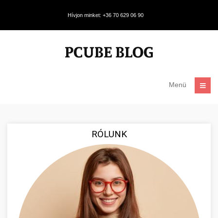
Hívjon minket: +36 70 629 06 90
Menü
RÓLUNK