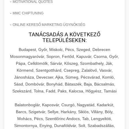
-
MOTIVATIONAL QUOTES
-
MMC CHIPTUNING
-
ONLINE KERESŐ MARKETING ÜGYNÖKSÉG
TANÁCSADÁS A KÖVETKEZŐ
TELEPÜLÉSEKEN:
Budapest, Győr, Miskolc, Pécs, Szeged, Debrecen
Mosonmagyaróvár, Sopron, Fertőd, Kapuvár, Csorna, Győr,
Pápa, Celldömölk, Sárvár, Kőszeg, Szombathely, Ják,
Körmend, Szentgotthárd, Csepreg, Zalalövő, Vasvár,
Jánosháza, Devecser, Ajka, Sümeg, Pécsvárad, Komló,
Sásd, Dombóvár, Bonyhád, Bátaszék, Baja, Bácsalmás,
Szekszárd, Tolna, Fadd, Paks, Kalocsa, Hőgyész, Tamási
Balatonboglár, Kaposvár, Csurgó, Nagyatád, Kadarkút,
Barcs, Szigetvár, Sellye, Harkány, Siklós, Villány, Bóly,
Mohács, Pécs, Szentlőrinc Andocs, Tab, Lengyeltóti,
Simontornya, Enying, Dunaföldvár, Solt, Szabadszállás,