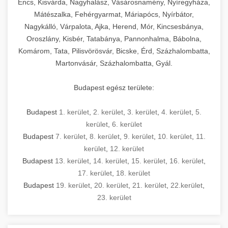
Encs, Kisvárda, Nagyhalász, Vásárosnamény, Nyíregyháza,
Mátészalka, Fehérgyarmat, Máriapócs, Nyírbátor,
Nagykálló, Várpalota, Ajka, Herend, Mór, Kincsesbánya,
Oroszlány, Kisbér, Tatabánya, Pannonhalma, Bábolna,
Komárom, Tata, Pilisvörösvár, Bicske, Érd, Százhalombatta,
Martonvásár, Százhalombatta, Gyál.
Budapest egész területe:
Budapest
1. kerület
,
2. kerület
,
3. kerület
,
4. kerület
,
5.
kerület
,
6. kerület
Budapest
7. kerület
,
8. kerület
,
9. kerület
,
10. kerület
,
11.
kerület
,
12. kerület
Budapest
13. kerület
,
14. kerület
,
15. kerület
,
16. kerület
,
17. kerület
,
18. kerület
Budapest
19. kerület
,
20. kerület
,
21. kerület
,
22.kerület
,
23. kerület