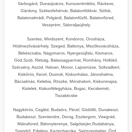
Sárbogárd, Dunaújváros, Kunszentmiklós, Ráckeve,
Gárdony, Székesfehérvár, Balatonföldvár, Siófok,
Balatonalmádi, Polgárdi, Balatonfűzfő, Balatonfüred,
Veszprém, Sátoraljaújhely
Szentes, Mindszent, Kondoros, Orosháza,
Hódmezővásárhely, Szeged, Battonya, Mezőkovácsháza,
Békéscsaba, Nagymaros, Nyergesújfalu, Kismaros,
Göd,Szob, Rétság, Balassagyarmat, Romhány, Hollókő,
Szécsény, Aszód, Hatvan, Monor, Lajosmizse, Soltvadkert,
Kiskőrös, Kecel, Dusnok, Kiskunhalas, Jánoshalma,
Bácsalmás, Kelebia, Röszke, Mórahalom, Kiskunmajsa,
Kistelek, Kiskunfélegyháza, Bugac, Kecskemét,
Tiszakécske
Nagykörös, Cegléd, Budaörs, Pécel, Gödöllő, Dunakeszi,
Budakeszi, Szentendre, Dorog, Esztergom, Visegrád,
Mátrafüred, Bátonyterenye, Salgótarján,Rudabánya,
Szendrő, Edelény, Kazincbarcika, Sajószentpéter, Ózd,