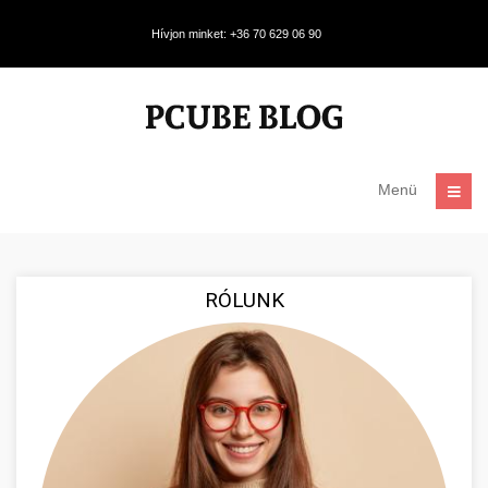
Hívjon minket: +36 70 629 06 90
Menü
RÓLUNK