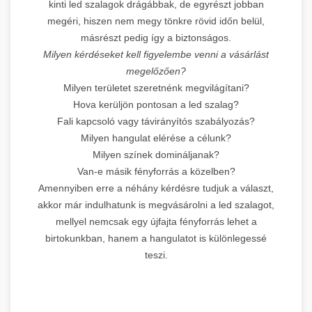
kinti led szalagok drágábbak, de egyrészt jobban
megéri, hiszen nem megy tönkre rövid időn belül,
másrészt pedig így a biztonságos.
Milyen kérdéseket kell figyelembe venni a vásárlást
megelőzően?
Milyen területet szeretnénk megvilágítani?
Hova kerüljön pontosan a led szalag?
Fali kapcsoló vagy távirányítós szabályozás?
Milyen hangulat elérése a célunk?
Milyen színek domináljanak?
Van-e másik fényforrás a közelben?
Amennyiben erre a néhány kérdésre tudjuk a választ,
akkor már indulhatunk is megvásárolni a led szalagot,
mellyel nemcsak egy újfajta fényforrás lehet a
birtokunkban, hanem a hangulatot is különlegessé
teszi.