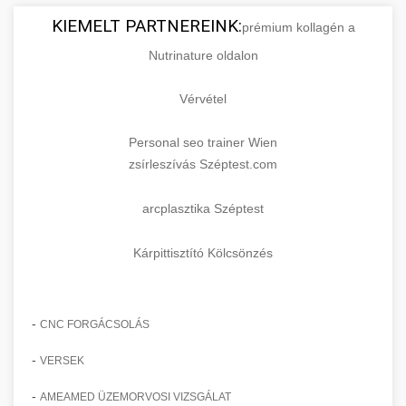
KIEMELT PARTNEREINK:
prémium kollagén a
Nutrinature oldalon
Vérvétel
Personal seo trainer Wien
zsírleszívás Széptest.com
arcplasztika Széptest
Kárpittisztító Kölcsönzés
-
CNC FORGÁCSOLÁS
-
VERSEK
-
AMEAMED ÜZEMORVOSI VIZSGÁLAT