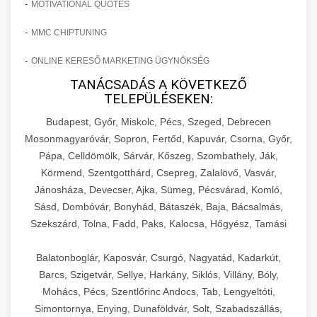
-
MOTIVATIONAL QUOTES
-
MMC CHIPTUNING
-
ONLINE KERESŐ MARKETING ÜGYNÖKSÉG
TANÁCSADÁS A KÖVETKEZŐ
TELEPÜLÉSEKEN:
Budapest, Győr, Miskolc, Pécs, Szeged, Debrecen
Mosonmagyaróvár, Sopron, Fertőd, Kapuvár, Csorna, Győr,
Pápa, Celldömölk, Sárvár, Kőszeg, Szombathely, Ják,
Körmend, Szentgotthárd, Csepreg, Zalalövő, Vasvár,
Jánosháza, Devecser, Ajka, Sümeg, Pécsvárad, Komló,
Sásd, Dombóvár, Bonyhád, Bátaszék, Baja, Bácsalmás,
Szekszárd, Tolna, Fadd, Paks, Kalocsa, Hőgyész, Tamási
Balatonboglár, Kaposvár, Csurgó, Nagyatád, Kadarkút,
Barcs, Szigetvár, Sellye, Harkány, Siklós, Villány, Bóly,
Mohács, Pécs, Szentlőrinc Andocs, Tab, Lengyeltóti,
Simontornya, Enying, Dunaföldvár, Solt, Szabadszállás,