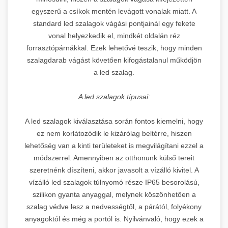
egyszerű a csíkok mentén levágott vonalak miatt. A
standard led szalagok vágási pontjainál egy fekete
vonal helyezkedik el, mindkét oldalán réz
forrasztópárnákkal. Ezek lehetővé teszik, hogy minden
szalagdarab vágást követően kifogástalanul működjön
a led szalag.
A led szalagok típusai:
A led szalagok kiválasztása során fontos kiemelni, hogy
ez nem korlátozódik le kizárólag beltérre, hiszen
lehetőség van a kinti területeket is megvilágítani ezzel a
módszerrel. Amennyiben az otthonunk külső tereit
szeretnénk díszíteni, akkor javasolt a vízálló kivitel. A
vízálló led szalagok túlnyomó része IP65 besorolású,
szilikon gyanta anyaggal, melynek köszönhetően a
szalag védve lesz a nedvességtől, a párától, folyékony
anyagoktól és még a portól is. Nyilvánvaló, hogy ezek a