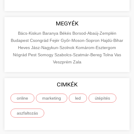
MEGYÉK
Bács-Kiskun
Baranya
Békés
Borsod-Abaúj-Zemplén
Budapest
Csongrád
Fejér
Győr-Moson-Sopron
Hajdú-Bihar
Heves
Jász-Nagykun-Szolnok
Komárom-Esztergom
Nógrád
Pest
Somogy
Szabolcs-Szatmár-Bereg
Tolna
Vas
Veszprém
Zala
CIMKÉK
online
marketing
led
útépítés
aszfaltozás