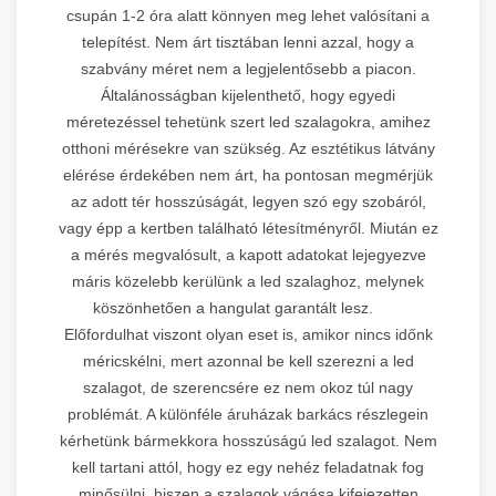
csupán 1-2 óra alatt könnyen meg lehet valósítani a
telepítést. Nem árt tisztában lenni azzal, hogy a
szabvány méret nem a legjelentősebb a piacon.
Általánosságban kijelenthető, hogy egyedi
méretezéssel tehetünk szert led szalagokra, amihez
otthoni mérésekre van szükség. Az esztétikus látvány
elérése érdekében nem árt, ha pontosan megmérjük
az adott tér hosszúságát, legyen szó egy szobáról,
vagy épp a kertben található létesítményről. Miután ez
a mérés megvalósult, a kapott adatokat lejegyezve
máris közelebb kerülünk a led szalaghoz, melynek
köszönhetően a hangulat garantált lesz.
Előfordulhat viszont olyan eset is, amikor nincs időnk
méricskélni, mert azonnal be kell szerezni a led
szalagot, de szerencsére ez nem okoz túl nagy
problémát. A különféle áruházak barkács részlegein
kérhetünk bármekkora hosszúságú led szalagot. Nem
kell tartani attól, hogy ez egy nehéz feladatnak fog
minősülni, hiszen a szalagok vágása kifejezetten