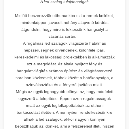
A led szalag tulajdonságai:
Mielőtt beszerezzük otthonunkba ezt a remek kelléket,
mindenképpen javasolt néhány alapvető kérdést
átgondolni, hogy mire is fektessünk hangsúlyt a
vásárlás során.
A rugalmas led szalagok világszerte hatalmas
népszerűségnek örvendenek, különféle ipari,
kereskedelmi és lakossági projektekben is alkalmazzák
ezt a megoldást. Az általa nyújtott fény és
hangulatvilágítás számos építész és világítástervező
soraiban közkedvelt, többek között a hatékonysága, a
színválasztéka és a fényerő javítása miatt.
Mégis az egyik legnagyobb előnye az, hogy módfelett
egyszerű a telepítése. Éppen ezen rugalmasságuk
miatt az egyik legfelkapottabbak az otthoni
barkácsolást illetően. Amennyiben rendelkezésünkre
állnak a led szalagok, akkor nagyon könnyen
beoszthatjuk az időnket, ami a felszerelést illeti, hiszen