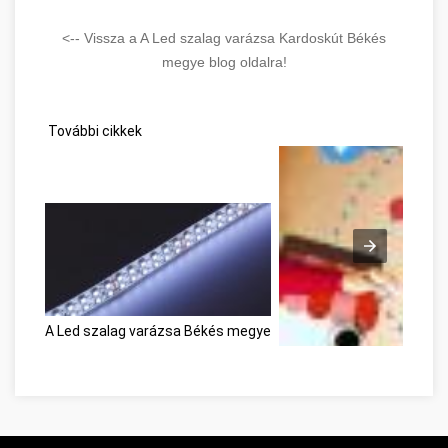
<-- Vissza a A Led szalag varázsa Kardoskút Békés
megye blog oldalra!
További cikkek
A Led szalag varázsa Békés megye