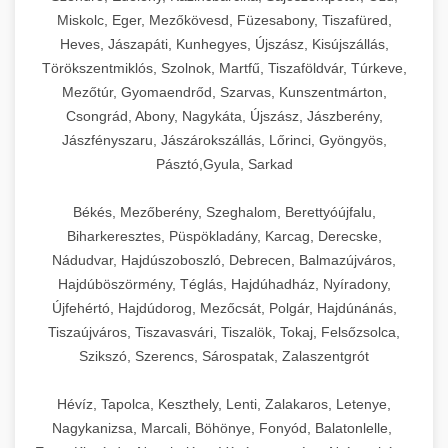
Miskolc, Eger, Mezőkövesd, Füzesabony, Tiszafüred,
Heves, Jászapáti, Kunhegyes, Újszász, Kisújszállás,
Törökszentmiklós, Szolnok, Martfű, Tiszaföldvár, Túrkeve,
Mezőtúr, Gyomaendrőd, Szarvas, Kunszentmárton,
Csongrád, Abony, Nagykáta, Újszász, Jászberény,
Jászfényszaru, Jászárokszállás, Lőrinci, Gyöngyös,
Pásztó,Gyula, Sarkad
Békés, Mezőberény, Szeghalom, Berettyóújfalu,
Biharkeresztes, Püspökladány, Karcag, Derecske,
Nádudvar, Hajdúszoboszló, Debrecen, Balmazújváros,
Hajdúböszörmény, Téglás, Hajdúhadház, Nyíradony,
Újfehértó, Hajdúdorog, Mezőcsát, Polgár, Hajdúnánás,
Tiszaújváros, Tiszavasvári, Tiszalök, Tokaj, Felsőzsolca,
Szikszó, Szerencs, Sárospatak, Zalaszentgrót
Hévíz, Tapolca, Keszthely, Lenti, Zalakaros, Letenye,
Nagykanizsa, Marcali, Böhönye, Fonyód, Balatonlelle,