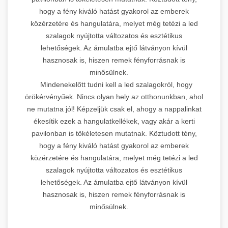
hogy a fény kiváló hatást gyakorol az emberek
közérzetére és hangulatára, melyet még tetézi a led
szalagok nyújtotta változatos és esztétikus
lehetőségek. Az ámulatba ejtő látványon kívül
hasznosak is, hiszen remek fényforrásnak is
minősülnek.
Mindenekelőtt tudni kell a led szalagokról, hogy
örökérvényűek. Nincs olyan hely az otthonunkban, ahol
ne mutatna jól! Képzeljük csak el, ahogy a nappalinkat
ékesítik ezek a hangulatkellékek, vagy akár a kerti
pavilonban is tökéletesen mutatnak. Köztudott tény,
hogy a fény kiváló hatást gyakorol az emberek
közérzetére és hangulatára, melyet még tetézi a led
szalagok nyújtotta változatos és esztétikus
lehetőségek. Az ámulatba ejtő látványon kívül
hasznosak is, hiszen remek fényforrásnak is
minősülnek.