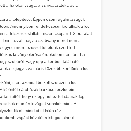
zött a hatékonysága, a színválasztéka és a
szerű a telepítése. Éppen ezen rugalmasságuk
lletően. Amennyiben rendelkezésünkre állnak a led
 a felszerelést illeti, hiszen csupán 1-2 óra alatt
an lenni azzal, hogy a szabvány méret nem a
y egyedi méretezéssel tehetünk szert led
tétikus látvány elérése érdekében nem árt, ha
gy szobáról, vagy épp a kertben található
atokat lejegyezve máris közelebb kerülünk a led
 lesz.
skélni, mert azonnal be kell szerezni a led
A különféle áruházak barkács részlegein
rtani attól, hogy ez egy nehéz feladatnak fog
a csíkok mentén levágott vonalak miatt. A
lyezkedik el, mindkét oldalán réz
lagdarab vágást követően kifogástalanul