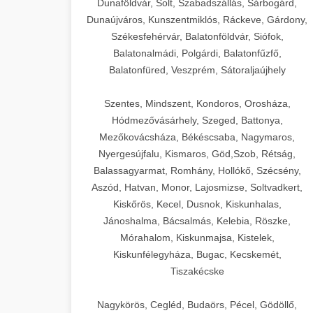
Dunaföldvár, Solt, Szabadszállás, Sárbogárd,
Dunaújváros, Kunszentmiklós, Ráckeve, Gárdony,
Székesfehérvár, Balatonföldvár, Siófok,
Balatonalmádi, Polgárdi, Balatonfűzfő,
Balatonfüred, Veszprém, Sátoraljaújhely
Szentes, Mindszent, Kondoros, Orosháza,
Hódmezővásárhely, Szeged, Battonya,
Mezőkovácsháza, Békéscsaba, Nagymaros,
Nyergesújfalu, Kismaros, Göd,Szob, Rétság,
Balassagyarmat, Romhány, Hollókő, Szécsény,
Aszód, Hatvan, Monor, Lajosmizse, Soltvadkert,
Kiskőrös, Kecel, Dusnok, Kiskunhalas,
Jánoshalma, Bácsalmás, Kelebia, Röszke,
Mórahalom, Kiskunmajsa, Kistelek,
Kiskunfélegyháza, Bugac, Kecskemét,
Tiszakécske
Nagykörös, Cegléd, Budaörs, Pécel, Gödöllő,