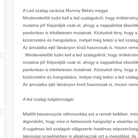
A Led szalag varázsa Murony Békés megye
Mindenekelőtt tudni kell a led szalagokról, hogy örökérvén
mutatna jól! Képzeljük csak el, ahogy a nappalinkat ékesíti
pavilonban is tökéletesen mutatnak. Köztudott tény, hogy a
közérzetére és hangulatára, melyet még tetézi a led szalag
Az ámulatba ejtő látványon kívül hasznosak is, hiszen r
Mindenekelőtt tudni kell a led szalagokról, hogy örökérvé
mutatna jól! Képzeljük csak el, ahogy a nappalinkat ékesíti
pavilonban is tökéletesen mutatnak. Köztudott tény, hogy a
közérzetére és hangulatára, melyet még tetézi a led szalag
Az ámulatba ejtő látványon kívül hasznosak is, hiszen r
A led szalag tulajdonságai:
Mielőtt beszerezzük otthonunkba ezt a remek kelléket, mi
átgondolni, hogy mire is fektessünk hangsúlyt a vásárlás
A rugalmas led szalagok világszerte hatalmas népszerűség
lakossági projektekben is alkalmazzák ezt a megoldást. Az á