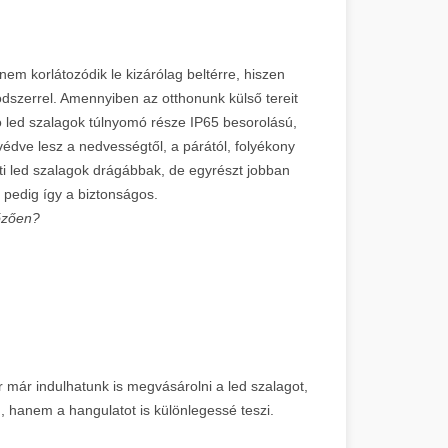
nem korlátozódik le kizárólag beltérre, hiszen
módszerrel. Amennyiben az otthonunk külső tereit
álló led szalagok túlnyomó része IP65 besorolású,
édve lesz a nedvességtől, a párától, folyékony
nti led szalagok drágábbak, de egyrészt jobban
 pedig így a biztonságos.
lőzően?
 már indulhatunk is megvásárolni a led szalagot,
n, hanem a hangulatot is különlegessé teszi.