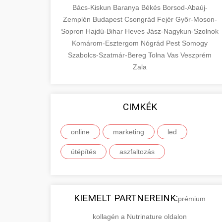
Bács-Kiskun
Baranya
Békés
Borsod-Abaúj-
Zemplén
Budapest
Csongrád
Fejér
Győr-Moson-
Sopron
Hajdú-Bihar
Heves
Jász-Nagykun-Szolnok
Komárom-Esztergom
Nógrád
Pest
Somogy
Szabolcs-Szatmár-Bereg
Tolna
Vas
Veszprém
Zala
CIMKÉK
online
marketing
led
útépítés
aszfaltozás
KIEMELT PARTNEREINK:
prémium
kollagén a Nutrinature oldalon