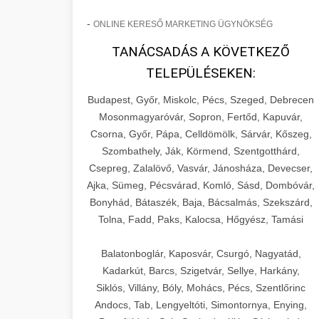
-
ONLINE KERESŐ MARKETING ÜGYNÖKSÉG
TANÁCSADÁS A KÖVETKEZŐ
TELEPÜLÉSEKEN:
Budapest, Győr, Miskolc, Pécs, Szeged, Debrecen
Mosonmagyaróvár, Sopron, Fertőd, Kapuvár,
Csorna, Győr, Pápa, Celldömölk, Sárvár, Kőszeg,
Szombathely, Ják, Körmend, Szentgotthárd,
Csepreg, Zalalövő, Vasvár, Jánosháza, Devecser,
Ajka, Sümeg, Pécsvárad, Komló, Sásd, Dombóvár,
Bonyhád, Bátaszék, Baja, Bácsalmás, Szekszárd,
Tolna, Fadd, Paks, Kalocsa, Hőgyész, Tamási
Balatonboglár, Kaposvár, Csurgó, Nagyatád,
Kadarkút, Barcs, Szigetvár, Sellye, Harkány,
Siklós, Villány, Bóly, Mohács, Pécs, Szentlőrinc
Andocs, Tab, Lengyeltóti, Simontornya, Enying,