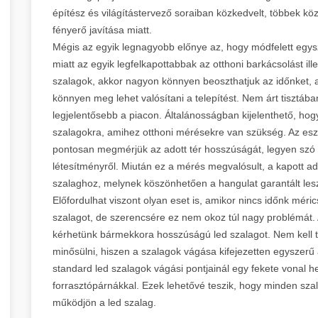
építész és világítástervező soraiban közkedvelt, többek kö
fényerő javítása miatt.
Mégis az egyik legnagyobb előnye az, hogy módfelett egy
miatt az egyik legfelkapottabbak az otthoni barkácsolást i
szalagok, akkor nagyon könnyen beoszthatjuk az időnket, ami
könnyen meg lehet valósítani a telepítést. Nem árt tisztáb
legjelentősebb a piacon. Általánosságban kijelenthető, hog
szalagokra, amihez otthoni mérésekre van szükség. Az esz
pontosan megmérjük az adott tér hosszúságát, legyen szó e
létesítményről. Miután ez a mérés megvalósult, a kapott ad
szalaghoz, melynek köszönhetően a hangulat garantált
Előfordulhat viszont olyan eset is, amikor nincs időnk méric
szalagot, de szerencsére ez nem okoz túl nagy problémát. 
kérhetünk bármekkora hosszúságú led szalagot. Nem kell ta
minősülni, hiszen a szalagok vágása kifejezetten egyszerű 
standard led szalagok vágási pontjainál egy fekete vonal he
forrasztópárnákkal. Ezek lehetővé teszik, hogy minden sza
működjön a led szalag.