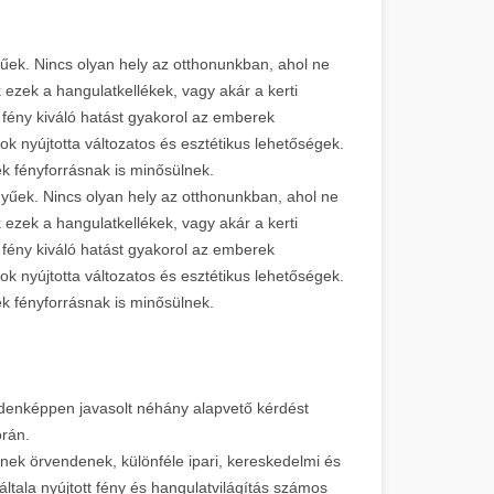
yűek. Nincs olyan hely az otthonunkban, ahol ne
k ezek a hangulatkellékek, vagy akár a kerti
 fény kiváló hatást gyakorol az emberek
ok nyújtotta változatos és esztétikus lehetőségek.
emek fényforrásnak is minősülnek.
nyűek. Nincs olyan hely az otthonunkban, ahol ne
k ezek a hangulatkellékek, vagy akár a kerti
 fény kiváló hatást gyakorol az emberek
ok nyújtotta változatos és esztétikus lehetőségek.
emek fényforrásnak is minősülnek.
ndenképpen javasolt néhány alapvető kérdést
 során.
nek örvendenek, különféle ipari, kereskedelmi és
ltala nyújtott fény és hangulatvilágítás számos