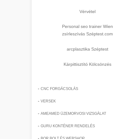
Vérvétel
Personal seo trainer Wien
zsírleszívás Széptest.com
arcplasztika Széptest
Kárpittisztító Kölcsönzés
-
CNC FORGÁCSOLÁS
-
VERSEK
-
AMEAMED ÜZEMORVOSI VIZSGÁLAT
-
GURU KONTÉNER RENDELÉS
-
BOR BOLT ÉS WEBSHOP