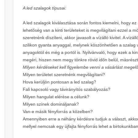
A led szalagok típusai:
A led szalagok kiválasztása során fontos kiemelni, hogy ez 
lehetőség van a kinti területeket is megvilágítani ezzel a 
szeretnénk díszíteni, akkor javasolt a vízálló kivitel. A víz
szilikon gyanta anyaggal, melynek köszönhetően a szalag v
anyagoktól és még a portól is. Nyilvánvaló, hogy ezek a ki
megéri, hiszen nem megy tönkre rövid időn belül, másrészt
Milyen kérdéseket kell figyelembe venni a vásárlást mege
Milyen területet szeretnénk megvilágítani?
Hova kerüljön pontosan a led szalag?
Fali kapcsoló vagy távirányítós szabályozás?
Milyen hangulat elérése a célunk?
Milyen színek domináljanak?
Van-e másik fényforrás a közelben?
Amennyiben erre a néhány kérdésre tudjuk a választ, akkor
mellyel nemcsak egy újfajta fényforrás lehet a birtokunkba