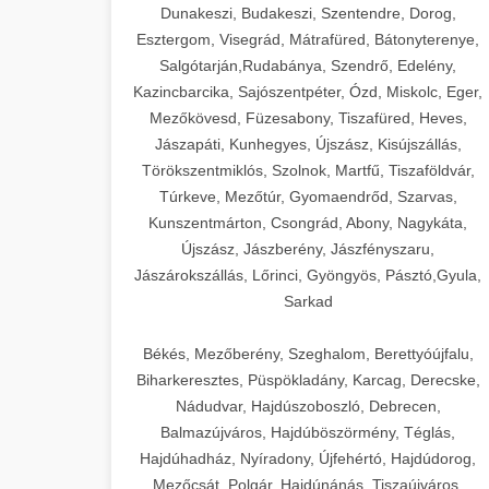
Dunakeszi, Budakeszi, Szentendre, Dorog,
Esztergom, Visegrád, Mátrafüred, Bátonyterenye,
Salgótarján,Rudabánya, Szendrő, Edelény,
Kazincbarcika, Sajószentpéter, Ózd, Miskolc, Eger,
Mezőkövesd, Füzesabony, Tiszafüred, Heves,
Jászapáti, Kunhegyes, Újszász, Kisújszállás,
Törökszentmiklós, Szolnok, Martfű, Tiszaföldvár,
Túrkeve, Mezőtúr, Gyomaendrőd, Szarvas,
Kunszentmárton, Csongrád, Abony, Nagykáta,
Újszász, Jászberény, Jászfényszaru,
Jászárokszállás, Lőrinci, Gyöngyös, Pásztó,Gyula,
Sarkad
Békés, Mezőberény, Szeghalom, Berettyóújfalu,
Biharkeresztes, Püspökladány, Karcag, Derecske,
Nádudvar, Hajdúszoboszló, Debrecen,
Balmazújváros, Hajdúböszörmény, Téglás,
Hajdúhadház, Nyíradony, Újfehértó, Hajdúdorog,
Mezőcsát, Polgár, Hajdúnánás, Tiszaújváros,