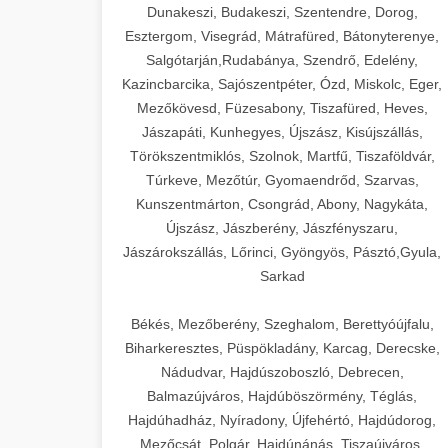
Dunakeszi, Budakeszi, Szentendre, Dorog,
Esztergom, Visegrád, Mátrafüred, Bátonyterenye,
Salgótarján,Rudabánya, Szendrő, Edelény,
Kazincbarcika, Sajószentpéter, Ózd, Miskolc, Eger,
Mezőkövesd, Füzesabony, Tiszafüred, Heves,
Jászapáti, Kunhegyes, Újszász, Kisújszállás,
Törökszentmiklós, Szolnok, Martfű, Tiszaföldvár,
Túrkeve, Mezőtúr, Gyomaendrőd, Szarvas,
Kunszentmárton, Csongrád, Abony, Nagykáta,
Újszász, Jászberény, Jászfényszaru,
Jászárokszállás, Lőrinci, Gyöngyös, Pásztó,Gyula,
Sarkad
Békés, Mezőberény, Szeghalom, Berettyóújfalu,
Biharkeresztes, Püspökladány, Karcag, Derecske,
Nádudvar, Hajdúszoboszló, Debrecen,
Balmazújváros, Hajdúböszörmény, Téglás,
Hajdúhadház, Nyíradony, Újfehértó, Hajdúdorog,
Mezőcsát, Polgár, Hajdúnánás, Tiszaújváros,