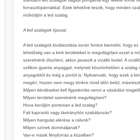
forrasztópárnákkal. Ezek lehetővé teszik, hogy minden sza
működjön a led szalag.
A led szalagok típusai:
A led szalagok kiválasztása során fontos kiemelni, hogy ez 
lehetőség van a kinti területeket is megvilágítani ezzel a 
szeretnénk díszíteni, akkor javasolt a vízálló kivitel. A víz
szilikon gyanta anyaggal, melynek köszönhetően a szalag v
anyagoktól és még a portól is. Nyilvánvaló, hogy ezek a ki
megéri, hiszen nem megy tönkre rövid időn belül, másrészt
Milyen kérdéseket kell figyelembe venni a vásárlást mege
Milyen területet szeretnénk megvilágítani?
Hova kerüljön pontosan a led szalag?
Fali kapcsoló vagy távirányítós szabályozás?
Milyen hangulat elérése a célunk?
Milyen színek domináljanak?
Van-e másik fényforrás a közelben?