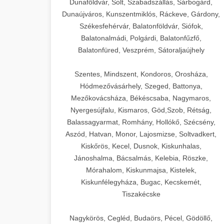
Dunaföldvár, Solt, Szabadszállás, Sárbogárd,
Dunaújváros, Kunszentmiklós, Ráckeve, Gárdony,
Székesfehérvár, Balatonföldvár, Siófok,
Balatonalmádi, Polgárdi, Balatonfűzfő,
Balatonfüred, Veszprém, Sátoraljaújhely
Szentes, Mindszent, Kondoros, Orosháza,
Hódmezővásárhely, Szeged, Battonya,
Mezőkovácsháza, Békéscsaba, Nagymaros,
Nyergesújfalu, Kismaros, Göd,Szob, Rétság,
Balassagyarmat, Romhány, Hollókő, Szécsény,
Aszód, Hatvan, Monor, Lajosmizse, Soltvadkert,
Kiskőrös, Kecel, Dusnok, Kiskunhalas,
Jánoshalma, Bácsalmás, Kelebia, Röszke,
Mórahalom, Kiskunmajsa, Kistelek,
Kiskunfélegyháza, Bugac, Kecskemét,
Tiszakécske
Nagykörös, Cegléd, Budaörs, Pécel, Gödöllő,