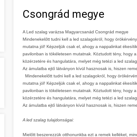
Csongrád megye
A Led szalag varázsa Magyarcsanád Csongrád megye
Mindenekelőtt tudni kell a led szalagokról, hogy örökérvén
mutatna jól! Képzeljük csak el, ahogy a nappalinkat ékesíti
pavilonban is tökéletesen mutatnak. Köztudott tény, hogy a
közérzetére és hangulatára, melyet még tetézi a led szalag
Az ámulatba ejtő látványon kívül hasznosak is, hiszen r
Mindenekelőtt tudni kell a led szalagokról, hogy örökérvé
mutatna jól! Képzeljük csak el, ahogy a nappalinkat ékesíti
pavilonban is tökéletesen mutatnak. Köztudott tény, hogy a
közérzetére és hangulatára, melyet még tetézi a led szalag
Az ámulatba ejtő látványon kívül hasznosak is, hiszen r
A led szalag tulajdonságai:
Mielőtt beszerezzük otthonunkba ezt a remek kelléket, mi