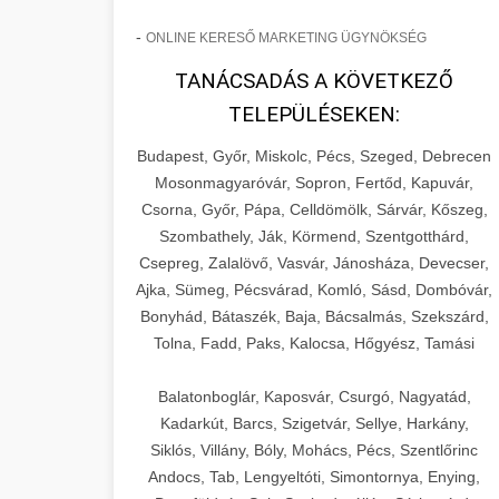
-
ONLINE KERESŐ MARKETING ÜGYNÖKSÉG
TANÁCSADÁS A KÖVETKEZŐ
TELEPÜLÉSEKEN:
Budapest, Győr, Miskolc, Pécs, Szeged, Debrecen
Mosonmagyaróvár, Sopron, Fertőd, Kapuvár,
Csorna, Győr, Pápa, Celldömölk, Sárvár, Kőszeg,
Szombathely, Ják, Körmend, Szentgotthárd,
Csepreg, Zalalövő, Vasvár, Jánosháza, Devecser,
Ajka, Sümeg, Pécsvárad, Komló, Sásd, Dombóvár,
Bonyhád, Bátaszék, Baja, Bácsalmás, Szekszárd,
Tolna, Fadd, Paks, Kalocsa, Hőgyész, Tamási
Balatonboglár, Kaposvár, Csurgó, Nagyatád,
Kadarkút, Barcs, Szigetvár, Sellye, Harkány,
Siklós, Villány, Bóly, Mohács, Pécs, Szentlőrinc
Andocs, Tab, Lengyeltóti, Simontornya, Enying,