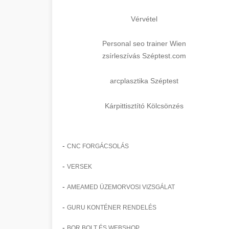
Vérvétel
Personal seo trainer Wien
zsírleszívás Széptest.com
arcplasztika Széptest
Kárpittisztító Kölcsönzés
-
CNC FORGÁCSOLÁS
-
VERSEK
-
AMEAMED ÜZEMORVOSI VIZSGÁLAT
-
GURU KONTÉNER RENDELÉS
-
BOR BOLT ÉS WEBSHOP