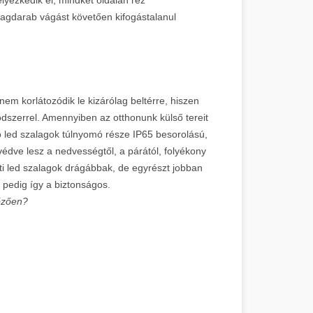
lagdarab vágást követően kifogástalanul
nem korlátozódik le kizárólag beltérre, hiszen
módszerrel. Amennyiben az otthonunk külső tereit
álló led szalagok túlnyomó része IP65 besorolású,
édve lesz a nedvességtől, a párától, folyékony
nti led szalagok drágábbak, de egyrészt jobban
 pedig így a biztonságos.
lőzően?