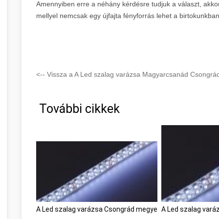
Amennyiben erre a néhány kérdésre tudjuk a választ, akkor
mellyel nemcsak egy újfajta fényforrás lehet a birtokunkba
<-- Vissza a A Led szalag varázsa Magyarcsanád Csongrád
További cikkek
A Led szalag varázsa Csongrád megye
A Led szalag var