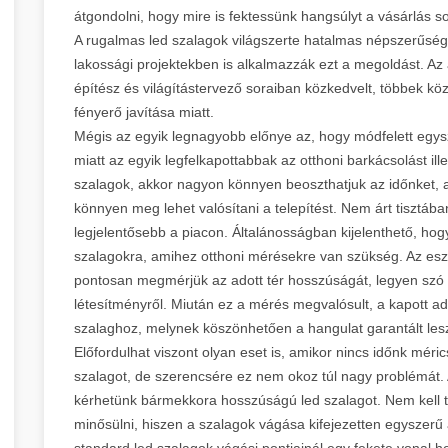
átgondolni, hogy mire is fektessünk hangsúlyt a vásárlás
A rugalmas led szalagok világszerte hatalmas népszerűség
lakossági projektekben is alkalmazzák ezt a megoldást. Az á
építész és világítástervező soraiban közkedvelt, többek kö
fényerő javítása miatt.
Mégis az egyik legnagyobb előnye az, hogy módfelett egy
miatt az egyik legfelkapottabbak az otthoni barkácsolást i
szalagok, akkor nagyon könnyen beoszthatjuk az időnket, ami
könnyen meg lehet valósítani a telepítést. Nem árt tisztáb
legjelentősebb a piacon. Általánosságban kijelenthető, hog
szalagokra, amihez otthoni mérésekre van szükség. Az esz
pontosan megmérjük az adott tér hosszúságát, legyen szó e
létesítményről. Miután ez a mérés megvalósult, a kapott ad
szalaghoz, melynek köszönhetően a hangulat garantált
Előfordulhat viszont olyan eset is, amikor nincs időnk méric
szalagot, de szerencsére ez nem okoz túl nagy problémát. 
kérhetünk bármekkora hosszúságú led szalagot. Nem kell ta
minősülni, hiszen a szalagok vágása kifejezetten egyszerű 
standard led szalagok vágási pontjainál egy fekete vonal he