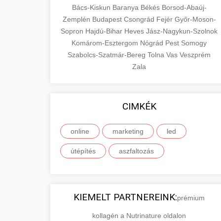
Bács-Kiskun
Baranya
Békés
Borsod-Abaúj-
Zemplén
Budapest
Csongrád
Fejér
Győr-Moson-
Sopron
Hajdú-Bihar
Heves
Jász-Nagykun-Szolnok
Komárom-Esztergom
Nógrád
Pest
Somogy
Szabolcs-Szatmár-Bereg
Tolna
Vas
Veszprém
Zala
CIMKÉK
online
marketing
led
útépítés
aszfaltozás
KIEMELT PARTNEREINK:
prémium
kollagén a Nutrinature oldalon