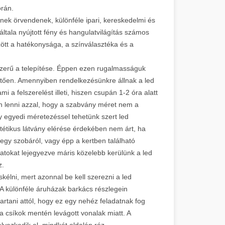
 során.
nek örvendenek, különféle ipari, kereskedelmi és
ltala nyújtott fény és hangulatvilágítás számos
zött a hatékonysága, a színválasztéka és a
szerű a telepítése. Éppen ezen rugalmasságuk
lletően. Amennyiben rendelkezésünkre állnak a led
 a felszerelést illeti, hiszen csupán 1-2 óra alatt
an lenni azzal, hogy a szabvány méret nem a
y egyedi méretezéssel tehetünk szert led
tétikus látvány elérése érdekében nem árt, ha
gy szobáról, vagy épp a kertben található
atokat lejegyezve máris közelebb kerülünk a led
 lesz.
skélni, mert azonnal be kell szerezni a led
A különféle áruházak barkács részlegein
rtani attól, hogy ez egy nehéz feladatnak fog
a csíkok mentén levágott vonalak miatt. A
lyezkedik el, mindkét oldalán réz