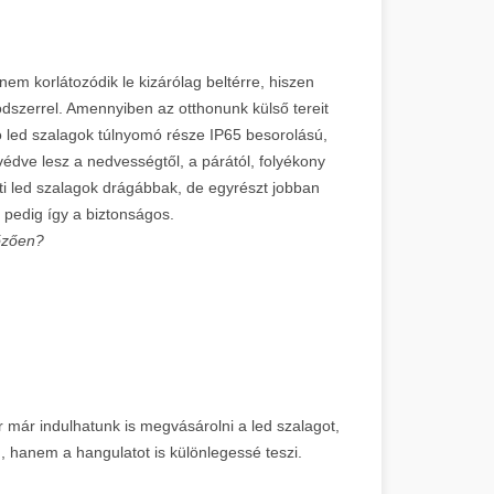
nem korlátozódik le kizárólag beltérre, hiszen
módszerrel. Amennyiben az otthonunk külső tereit
álló led szalagok túlnyomó része IP65 besorolású,
édve lesz a nedvességtől, a párától, folyékony
nti led szalagok drágábbak, de egyrészt jobban
 pedig így a biztonságos.
lőzően?
 már indulhatunk is megvásárolni a led szalagot,
n, hanem a hangulatot is különlegessé teszi.