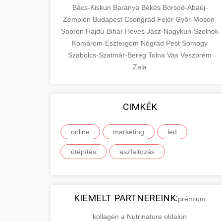
Bács-Kiskun
Baranya
Békés
Borsod-Abaúj-
Zemplén
Budapest
Csongrád
Fejér
Győr-Moson-
Sopron
Hajdú-Bihar
Heves
Jász-Nagykun-Szolnok
Komárom-Esztergom
Nógrád
Pest
Somogy
Szabolcs-Szatmár-Bereg
Tolna
Vas
Veszprém
Zala
CIMKÉK
online
marketing
led
útépítés
aszfaltozás
KIEMELT PARTNEREINK:
prémium
kollagén a Nutrinature oldalon