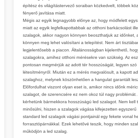
építész és világítástervező soraiban közkedvelt, többek kö
fényerő javítása miatt.
Mégis az egyik legnagyobb előnye az, hogy módfelett egy
miatt az egyik legfelkapottabbak az otthoni barkácsolást i
szalagok, akkor nagyon könnyen beoszthatjuk az időnket, ami
könnyen meg lehet valósítani a telepítést. Nem árt tisztáb
legjelentősebb a piacon. Általánosságban kijelenthető, hog
szalagokra, amihez otthoni mérésekre van szükség. Az esz
pontosan megmérjük az adott tér hosszúságát, legyen szó e
létesítményről. Miután ez a mérés megvalósult, a kapott ad
szalaghoz, melynek köszönhetően a hangulat garantált
Előfordulhat viszont olyan eset is, amikor nincs időnk méric
szalagot, de szerencsére ez nem okoz túl nagy problémát. 
kérhetünk bármekkora hosszúságú led szalagot. Nem kell ta
minősülni, hiszen a szalagok vágása kifejezetten egyszerű 
standard led szalagok vágási pontjainál egy fekete vonal he
forrasztópárnákkal. Ezek lehetővé teszik, hogy minden sza
működjön a led szalag.