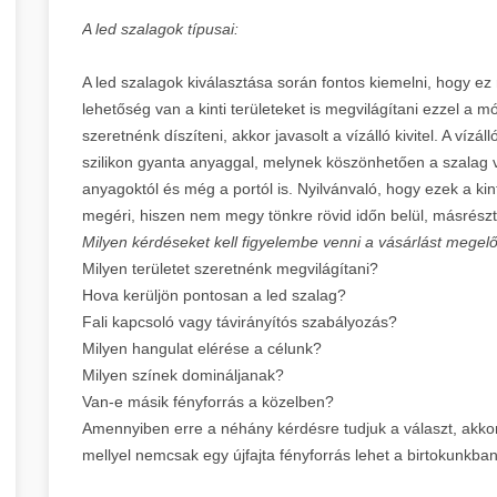
A led szalagok típusai:
A led szalagok kiválasztása során fontos kiemelni, hogy ez 
lehetőség van a kinti területeket is megvilágítani ezzel a 
szeretnénk díszíteni, akkor javasolt a vízálló kivitel. A víz
szilikon gyanta anyaggal, melynek köszönhetően a szalag v
anyagoktól és még a portól is. Nyilvánvaló, hogy ezek a ki
megéri, hiszen nem megy tönkre rövid időn belül, másrészt
Milyen kérdéseket kell figyelembe venni a vásárlást mege
Milyen területet szeretnénk megvilágítani?
Hova kerüljön pontosan a led szalag?
Fali kapcsoló vagy távirányítós szabályozás?
Milyen hangulat elérése a célunk?
Milyen színek domináljanak?
Van-e másik fényforrás a közelben?
Amennyiben erre a néhány kérdésre tudjuk a választ, akkor
mellyel nemcsak egy újfajta fényforrás lehet a birtokunkba