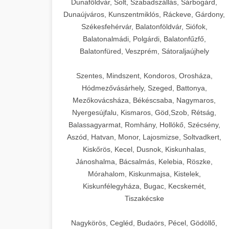
Dunaföldvár, Solt, Szabadszállás, Sárbogárd,
Dunaújváros, Kunszentmiklós, Ráckeve, Gárdony,
Székesfehérvár, Balatonföldvár, Siófok,
Balatonalmádi, Polgárdi, Balatonfűzfő,
Balatonfüred, Veszprém, Sátoraljaújhely
Szentes, Mindszent, Kondoros, Orosháza,
Hódmezővásárhely, Szeged, Battonya,
Mezőkovácsháza, Békéscsaba, Nagymaros,
Nyergesújfalu, Kismaros, Göd,Szob, Rétság,
Balassagyarmat, Romhány, Hollókő, Szécsény,
Aszód, Hatvan, Monor, Lajosmizse, Soltvadkert,
Kiskőrös, Kecel, Dusnok, Kiskunhalas,
Jánoshalma, Bácsalmás, Kelebia, Röszke,
Mórahalom, Kiskunmajsa, Kistelek,
Kiskunfélegyháza, Bugac, Kecskemét,
Tiszakécske
Nagykörös, Cegléd, Budaörs, Pécel, Gödöllő,