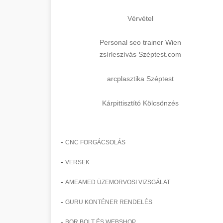
Vérvétel
Personal seo trainer Wien
zsírleszívás Széptest.com
arcplasztika Széptest
Kárpittisztító Kölcsönzés
-
CNC FORGÁCSOLÁS
-
VERSEK
-
AMEAMED ÜZEMORVOSI VIZSGÁLAT
-
GURU KONTÉNER RENDELÉS
-
BOR BOLT ÉS WEBSHOP