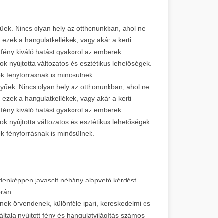
yűek. Nincs olyan hely az otthonunkban, ahol ne
k ezek a hangulatkellékek, vagy akár a kerti
 fény kiváló hatást gyakorol az emberek
ok nyújtotta változatos és esztétikus lehetőségek.
emek fényforrásnak is minősülnek.
nyűek. Nincs olyan hely az otthonunkban, ahol ne
k ezek a hangulatkellékek, vagy akár a kerti
 fény kiváló hatást gyakorol az emberek
ok nyújtotta változatos és esztétikus lehetőségek.
emek fényforrásnak is minősülnek.
ndenképpen javasolt néhány alapvető kérdést
 során.
nek örvendenek, különféle ipari, kereskedelmi és
ltala nyújtott fény és hangulatvilágítás számos