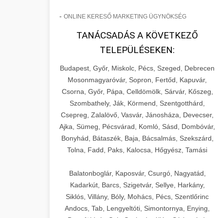
-
ONLINE KERESŐ MARKETING ÜGYNÖKSÉG
TANÁCSADÁS A KÖVETKEZŐ
TELEPÜLÉSEKEN:
Budapest, Győr, Miskolc, Pécs, Szeged, Debrecen
Mosonmagyaróvár, Sopron, Fertőd, Kapuvár,
Csorna, Győr, Pápa, Celldömölk, Sárvár, Kőszeg,
Szombathely, Ják, Körmend, Szentgotthárd,
Csepreg, Zalalövő, Vasvár, Jánosháza, Devecser,
Ajka, Sümeg, Pécsvárad, Komló, Sásd, Dombóvár,
Bonyhád, Bátaszék, Baja, Bácsalmás, Szekszárd,
Tolna, Fadd, Paks, Kalocsa, Hőgyész, Tamási
Balatonboglár, Kaposvár, Csurgó, Nagyatád,
Kadarkút, Barcs, Szigetvár, Sellye, Harkány,
Siklós, Villány, Bóly, Mohács, Pécs, Szentlőrinc
Andocs, Tab, Lengyeltóti, Simontornya, Enying,