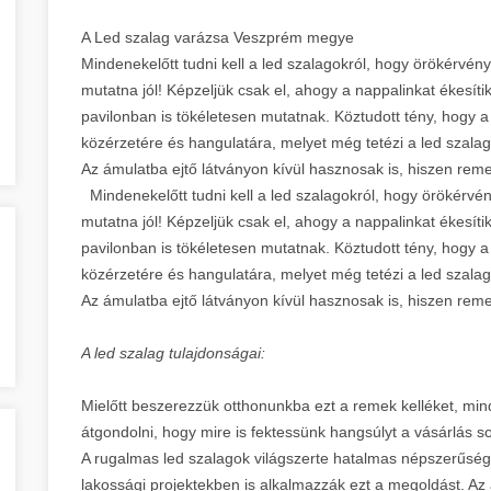
A Led szalag varázsa Veszprém megye
Mindenekelőtt tudni kell a led szalagokról, hogy örökérvén
mutatna jól! Képzeljük csak el, ahogy a nappalinkat ékesíti
pavilonban is tökéletesen mutatnak. Köztudott tény, hogy a
közérzetére és hangulatára, melyet még tetézi a led szalag
Az ámulatba ejtő látványon kívül hasznosak is, hiszen r
Mindenekelőtt tudni kell a led szalagokról, hogy örökérvé
mutatna jól! Képzeljük csak el, ahogy a nappalinkat ékesíti
pavilonban is tökéletesen mutatnak. Köztudott tény, hogy a
közérzetére és hangulatára, melyet még tetézi a led szalag
Az ámulatba ejtő látványon kívül hasznosak is, hiszen r
A led szalag tulajdonságai:
Mielőtt beszerezzük otthonunkba ezt a remek kelléket, mi
átgondolni, hogy mire is fektessünk hangsúlyt a vásárlás
A rugalmas led szalagok világszerte hatalmas népszerűség
lakossági projektekben is alkalmazzák ezt a megoldást. Az á