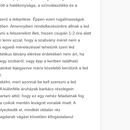
zött a hatékonysága, a színválasztéka és a
szerű a telepítése. Éppen ezen rugalmasságuk
lletően. Amennyiben rendelkezésünkre állnak a led
 a felszerelést illeti, hiszen csupán 1-2 óra alatt
an lenni azzal, hogy a szabvány méret nem a
y egyedi méretezéssel tehetünk szert led
tétikus látvány elérése érdekében nem árt, ha
gy szobáról, vagy épp a kertben található
atokat lejegyezve máris közelebb kerülünk a led
 lesz.
skélni, mert azonnal be kell szerezni a led
A különféle áruházak barkács részlegein
rtani attól, hogy ez egy nehéz feladatnak fog
a csíkok mentén levágott vonalak miatt. A
lyezkedik el, mindkét oldalán réz
lagdarab vágást követően kifogástalanul