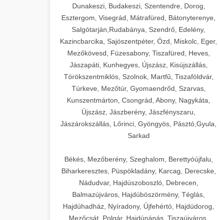
Dunakeszi, Budakeszi, Szentendre, Dorog,
Esztergom, Visegrád, Mátrafüred, Bátonyterenye,
Salgótarján,Rudabánya, Szendrő, Edelény,
Kazincbarcika, Sajószentpéter, Ózd, Miskolc, Eger,
Mezőkövesd, Füzesabony, Tiszafüred, Heves,
Jászapáti, Kunhegyes, Újszász, Kisújszállás,
Törökszentmiklós, Szolnok, Martfű, Tiszaföldvár,
Túrkeve, Mezőtúr, Gyomaendrőd, Szarvas,
Kunszentmárton, Csongrád, Abony, Nagykáta,
Újszász, Jászberény, Jászfényszaru,
Jászárokszállás, Lőrinci, Gyöngyös, Pásztó,Gyula,
Sarkad
Békés, Mezőberény, Szeghalom, Berettyóújfalu,
Biharkeresztes, Püspökladány, Karcag, Derecske,
Nádudvar, Hajdúszoboszló, Debrecen,
Balmazújváros, Hajdúböszörmény, Téglás,
Hajdúhadház, Nyíradony, Újfehértó, Hajdúdorog,
Mezőcsát, Polgár, Hajdúnánás, Tiszaújváros,