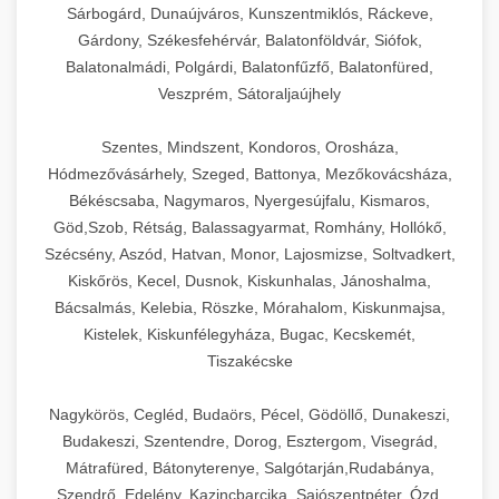
Sárbogárd, Dunaújváros, Kunszentmiklós, Ráckeve,
Gárdony, Székesfehérvár, Balatonföldvár, Siófok,
Balatonalmádi, Polgárdi, Balatonfűzfő, Balatonfüred,
Veszprém, Sátoraljaújhely
Szentes, Mindszent, Kondoros, Orosháza,
Hódmezővásárhely, Szeged, Battonya, Mezőkovácsháza,
Békéscsaba, Nagymaros, Nyergesújfalu, Kismaros,
Göd,Szob, Rétság, Balassagyarmat, Romhány, Hollókő,
Szécsény, Aszód, Hatvan, Monor, Lajosmizse, Soltvadkert,
Kiskőrös, Kecel, Dusnok, Kiskunhalas, Jánoshalma,
Bácsalmás, Kelebia, Röszke, Mórahalom, Kiskunmajsa,
Kistelek, Kiskunfélegyháza, Bugac, Kecskemét,
Tiszakécske
Nagykörös, Cegléd, Budaörs, Pécel, Gödöllő, Dunakeszi,
Budakeszi, Szentendre, Dorog, Esztergom, Visegrád,
Mátrafüred, Bátonyterenye, Salgótarján,Rudabánya,
Szendrő, Edelény, Kazincbarcika, Sajószentpéter, Ózd,