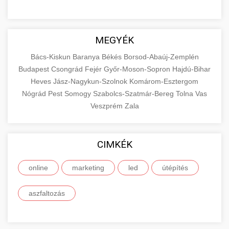
MEGYÉK
Bács-Kiskun
Baranya
Békés
Borsod-Abaúj-Zemplén
Budapest
Csongrád
Fejér
Győr-Moson-Sopron
Hajdú-Bihar
Heves
Jász-Nagykun-Szolnok
Komárom-Esztergom
Nógrád
Pest
Somogy
Szabolcs-Szatmár-Bereg
Tolna
Vas
Veszprém
Zala
CIMKÉK
online
marketing
led
útépítés
aszfaltozás