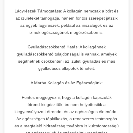
Lágyrészek Támogatása: A kollagén nemcsak a bőrt és
az ízületeket támogatja, hanem fontos szerepet játszik
az egyéb lágyrészek, például az ínszalagok és az
izmok egészségének megőrzésében is.
Gyulladáscsökkentő Hatás: A kollagénnek
gyulladáscsökkentő tulajdonságai is vannak, amelyek
segíthetnek csökkenteni az ízületi gyulladás és más
gyulladásos állapotok tüneteit.
A Marha Kollagén és Az Egészségünk:
Fontos megjegyezni, hogy a kollagén kapszulák
étrend-kiegészítők, és nem helyettesítik a
kiegyensúlyozott étrendet és az egészséges életmódot.
Az egészséges táplálkozás, a rendszeres testmozgás
és a megfelelő hidratáltság továbbra is kulcsfontosságú
az egészségünk és szépségünk megőrzése