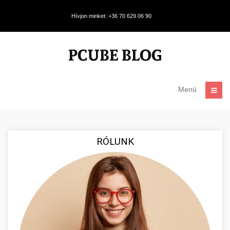
Hívjon minket: +36 70 629 06 90
Menü
RÓLUNK