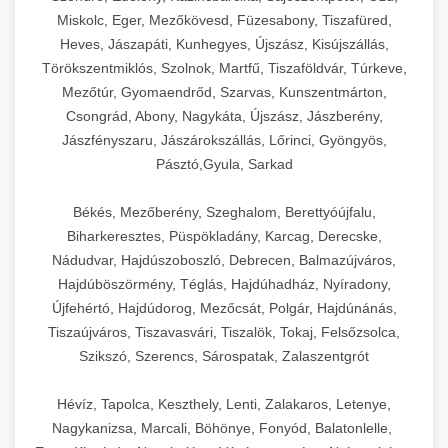
Miskolc, Eger, Mezőkövesd, Füzesabony, Tiszafüred,
Heves, Jászapáti, Kunhegyes, Újszász, Kisújszállás,
Törökszentmiklós, Szolnok, Martfű, Tiszaföldvár, Túrkeve,
Mezőtúr, Gyomaendrőd, Szarvas, Kunszentmárton,
Csongrád, Abony, Nagykáta, Újszász, Jászberény,
Jászfényszaru, Jászárokszállás, Lőrinci, Gyöngyös,
Pásztó,Gyula, Sarkad
Békés, Mezőberény, Szeghalom, Berettyóújfalu,
Biharkeresztes, Püspökladány, Karcag, Derecske,
Nádudvar, Hajdúszoboszló, Debrecen, Balmazújváros,
Hajdúböszörmény, Téglás, Hajdúhadház, Nyíradony,
Újfehértó, Hajdúdorog, Mezőcsát, Polgár, Hajdúnánás,
Tiszaújváros, Tiszavasvári, Tiszalök, Tokaj, Felsőzsolca,
Szikszó, Szerencs, Sárospatak, Zalaszentgrót
Hévíz, Tapolca, Keszthely, Lenti, Zalakaros, Letenye,
Nagykanizsa, Marcali, Böhönye, Fonyód, Balatonlelle,