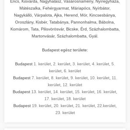
Encs, Kisvárda, Nagyhalász, Vásárosnamény, Nyíregyháza,
Mátészalka, Fehérgyarmat, Máriapócs, Nyírbátor,
Nagykálló, Várpalota, Ajka, Herend, Mór, Kincsesbánya,
Oroszlány, Kisbér, Tatabánya, Pannonhalma, Bábolna,
Komárom, Tata, Pilisvörösvár, Bicske, Érd, Százhalombatta,
Martonvásár, Százhalombatta, Gyál.
Budapest egész területe:
Budapest
1. kerület
,
2. kerület
,
3. kerület
,
4. kerület
,
5.
kerület
,
6. kerület
Budapest
7. kerület
,
8. kerület
,
9. kerület
,
10. kerület
,
11.
kerület
,
12. kerület
Budapest
13. kerület
,
14. kerület
,
15. kerület
,
16. kerület
,
17. kerület
,
18. kerület
Budapest
19. kerület
,
20. kerület
,
21. kerület
,
22.kerület
,
23. kerület