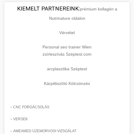
KIEMELT PARTNEREINK:
prémium kollagén a
Nutrinature oldalon
Vérvétel
Personal seo trainer Wien
zsírleszívás Széptest.com
arcplasztika Széptest
Kárpittisztító Kölcsönzés
-
CNC FORGÁCSOLÁS
-
VERSEK
-
AMEAMED ÜZEMORVOSI VIZSGÁLAT