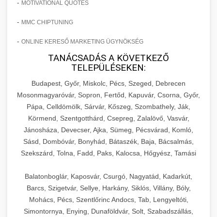
-
MOTIVATIONAL QUOTES
-
MMC CHIPTUNING
-
ONLINE KERESŐ MARKETING ÜGYNÖKSÉG
TANÁCSADÁS A KÖVETKEZŐ
TELEPÜLÉSEKEN:
Budapest, Győr, Miskolc, Pécs, Szeged, Debrecen
Mosonmagyaróvár, Sopron, Fertőd, Kapuvár, Csorna, Győr,
Pápa, Celldömölk, Sárvár, Kőszeg, Szombathely, Ják,
Körmend, Szentgotthárd, Csepreg, Zalalövő, Vasvár,
Jánosháza, Devecser, Ajka, Sümeg, Pécsvárad, Komló,
Sásd, Dombóvár, Bonyhád, Bátaszék, Baja, Bácsalmás,
Szekszárd, Tolna, Fadd, Paks, Kalocsa, Hőgyész, Tamási
Balatonboglár, Kaposvár, Csurgó, Nagyatád, Kadarkút,
Barcs, Szigetvár, Sellye, Harkány, Siklós, Villány, Bóly,
Mohács, Pécs, Szentlőrinc Andocs, Tab, Lengyeltóti,
Simontornya, Enying, Dunaföldvár, Solt, Szabadszállás,