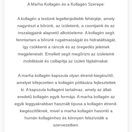
A Marha Kollagén és a Kollagén Szerepe:
A kollagén a testünk legelterjedtebb fehérjéje, amely
nagyrészt a bőrünk, az ízületeink, a csontjaink és az
ínszalagjaink alapvető alkotóeleme. A kollagén segít
fenntartani a bőrünk rugalmasságát és hidratáltságát,
így csökkenti a ráncok és az öregedés jeleinek
megjelenését. Emellett segít megőrizni az ízületeink
mobilitását és csillapítja az ízületi fájdalmakat.
A marha kollagén kapszula olyan étrend-kiegészítő,
amelyet kifejezetten a kollagén pótlására fejlesztettek
ki. A kapszula kollagént tartalmaz, amely az állati
eredetű kollagén egyik formája. A marha kollagén az
egyik leggyakrabban használt típusa a kollagén étrend-
kiegészítőknek, mivel a marha kollagén hasonló a
humán kollagénhez és könnyen felszívódik a
szervezetben.