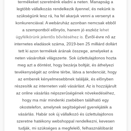
termékeket szeretnénk eladni a neten. Manapság a
legtöbb vállalkozás rendelkezik ilyennel, és nekünk is
szükségünk lesz rá, ha fel akarjuk venni a versenyt a
konkurenciával. A webáruház azonban nemcsak ebbõl
a szempontból elõnyös, hanem jó eszköz
lehet
ügyfélkörünk jelentõs bõvítéséhez is.
Évrõl-évre nõ az
internetes eladások száma, 2019-ben 25 milliárd dollárt
tett ki azon termékek árának összege, amelyeket a
neten vásároltak világszerte. Sok üzlettulajdonos hozta
meg azt a döntést, hogy bezárja boltját, és áthelyezi
tevékenységét az online térbe, látva a tendenciát, hogy
az emberek kényelmesebbnek találják, és elõnyben
részesítik az interneten való vásárlást. Az is hozzájárult
az online vásárlás népszerûségének növekedéséhez,
hogy ma már mindenki zsebében található egy
okostelefon, amelynek segítségével gyerekjáték a
vásárlás. Habár sok új vállalkozó és üzlettulajdonos
szeretne hatékony webshoppal rendelkezni, kevesen
tudják, mi szükséges a megfelelõ, felhasználóbarát