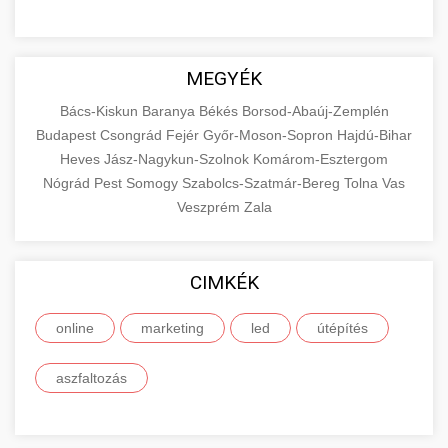
MEGYÉK
Bács-Kiskun
Baranya
Békés
Borsod-Abaúj-Zemplén
Budapest
Csongrád
Fejér
Győr-Moson-Sopron
Hajdú-Bihar
Heves
Jász-Nagykun-Szolnok
Komárom-Esztergom
Nógrád
Pest
Somogy
Szabolcs-Szatmár-Bereg
Tolna
Vas
Veszprém
Zala
CIMKÉK
online
marketing
led
útépítés
aszfaltozás