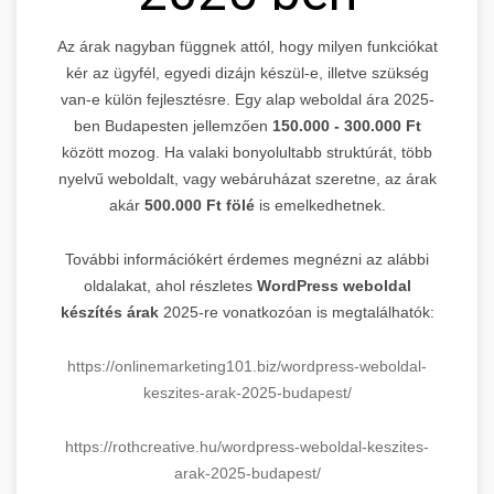
Az árak nagyban függnek attól, hogy milyen funkciókat
kér az ügyfél, egyedi dizájn készül-e, illetve szükség
van-e külön fejlesztésre. Egy alap weboldal ára 2025-
ben Budapesten jellemzően
150.000 - 300.000 Ft
között mozog. Ha valaki bonyolultabb struktúrát, több
nyelvű weboldalt, vagy webáruházat szeretne, az árak
akár
500.000 Ft fölé
is emelkedhetnek.
További információkért érdemes megnézni az alábbi
oldalakat, ahol részletes
WordPress weboldal
készítés árak
2025-re vonatkozóan is megtalálhatók:
https://onlinemarketing101.biz/wordpress-weboldal-
keszites-arak-2025-budapest/
https://rothcreative.hu/wordpress-weboldal-keszites-
arak-2025-budapest/