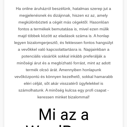
Ha online áruházról beszélünk, hatalmas szerep jut a
megjelenésnek és dizájnnak, hiszen ez az, amely
megkülönbözteti a cégét más cégektõl. Hasonlóan
fontos a termékek bemutatása is, mivel ezen múlik
majd többek között az eladások száma is. A honlap
legyen bizalomgerjesztõ, és fektessen fontos hangsúlyt
a vevõkkel való kapcsolattartásra is. Napjainkban a
potenciális vásárlók sokkal inkább preferálják a
minõségi árut és a megbízható forrást, mint az adott
termék olcsó árát. Amennyiben honlapunk
vevõközpontú és könnyen kezelhetõ, sokkal hamarabb
eléri célját, sõt akár visszatérõ ügyfelekkel is
számolhatunk. A minõség kulcsa egy profi csapat -
keressen minket bizalommal!
Mi az a