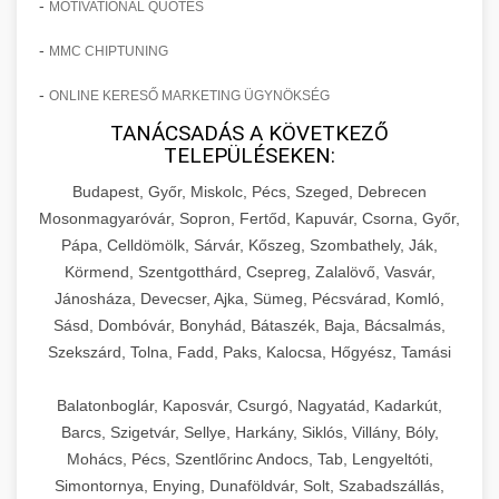
-
MOTIVATIONAL QUOTES
-
MMC CHIPTUNING
-
ONLINE KERESŐ MARKETING ÜGYNÖKSÉG
TANÁCSADÁS A KÖVETKEZŐ
TELEPÜLÉSEKEN:
Budapest, Győr, Miskolc, Pécs, Szeged, Debrecen
Mosonmagyaróvár, Sopron, Fertőd, Kapuvár, Csorna, Győr,
Pápa, Celldömölk, Sárvár, Kőszeg, Szombathely, Ják,
Körmend, Szentgotthárd, Csepreg, Zalalövő, Vasvár,
Jánosháza, Devecser, Ajka, Sümeg, Pécsvárad, Komló,
Sásd, Dombóvár, Bonyhád, Bátaszék, Baja, Bácsalmás,
Szekszárd, Tolna, Fadd, Paks, Kalocsa, Hőgyész, Tamási
Balatonboglár, Kaposvár, Csurgó, Nagyatád, Kadarkút,
Barcs, Szigetvár, Sellye, Harkány, Siklós, Villány, Bóly,
Mohács, Pécs, Szentlőrinc Andocs, Tab, Lengyeltóti,
Simontornya, Enying, Dunaföldvár, Solt, Szabadszállás,