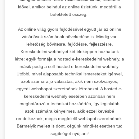
idõvel, amikor beindul az online üzletünk, megtérül a
befektetett összeg.
Az online világ gyors fejlõdésével együtt jár az online
vásárlások számának növekedése is. Mindig van
lehetõség bõvítésre, fejlõdésre, fejlesztésre.
Kereskedelmi webhelyet kétféleképpen hozhatunk
létre: egyik formája a hosted e-kereskedelmi webhely, a
másik pedig a self-hosted e-kereskedelmi webhely.
Utóbbi, mivel alaposabb technikai ismereteket igényel,
azok számára jó választás, akik nem szokványos,
egyedi webshopot szeretnének létrehozni. A hosted e-
kereskedelmi webhely esetében azonban nem
meghatározó a technikai hozzáértés, így leginkább
azok számára kényelmes, akik ezzel kevésbé
rendelkeznek, mégis megfelelõ weblapot szeretnének.
Bármelyik mellett is dönt, cégünk mindkét esetben tud
segítséget nyújtani!