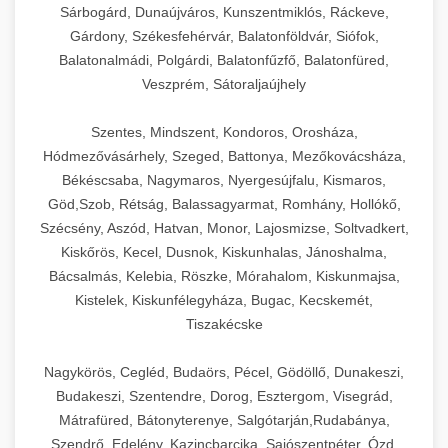
Sárbogárd, Dunaújváros, Kunszentmiklós, Ráckeve,
Gárdony, Székesfehérvár, Balatonföldvár, Siófok,
Balatonalmádi, Polgárdi, Balatonfűzfő, Balatonfüred,
Veszprém, Sátoraljaújhely
Szentes, Mindszent, Kondoros, Orosháza,
Hódmezővásárhely, Szeged, Battonya, Mezőkovácsháza,
Békéscsaba, Nagymaros, Nyergesújfalu, Kismaros,
Göd,Szob, Rétság, Balassagyarmat, Romhány, Hollókő,
Szécsény, Aszód, Hatvan, Monor, Lajosmizse, Soltvadkert,
Kiskőrös, Kecel, Dusnok, Kiskunhalas, Jánoshalma,
Bácsalmás, Kelebia, Röszke, Mórahalom, Kiskunmajsa,
Kistelek, Kiskunfélegyháza, Bugac, Kecskemét,
Tiszakécske
Nagykörös, Cegléd, Budaörs, Pécel, Gödöllő, Dunakeszi,
Budakeszi, Szentendre, Dorog, Esztergom, Visegrád,
Mátrafüred, Bátonyterenye, Salgótarján,Rudabánya,
Szendrő, Edelény, Kazincbarcika, Sajószentpéter, Ózd,