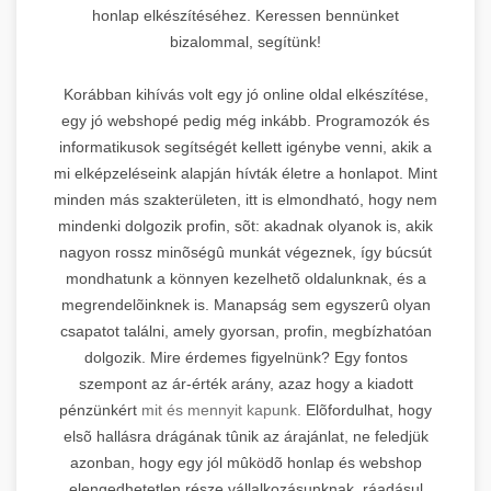
honlap elkészítéséhez. Keressen bennünket
bizalommal, segítünk!
Korábban kihívás volt egy jó online oldal elkészítése,
egy jó webshopé pedig még inkább. Programozók és
informatikusok segítségét kellett igénybe venni, akik a
mi elképzeléseink alapján hívták életre a honlapot. Mint
minden más szakterületen, itt is elmondható, hogy nem
mindenki dolgozik profin, sõt: akadnak olyanok is, akik
nagyon rossz minõségû munkát végeznek, így búcsút
mondhatunk a könnyen kezelhetõ oldalunknak, és a
megrendelõinknek is. Manapság sem egyszerû olyan
csapatot találni, amely gyorsan, profin, megbízhatóan
dolgozik. Mire érdemes figyelnünk? Egy fontos
szempont az ár-érték arány, azaz hogy a kiadott
pénzünkért
mit és mennyit kapunk.
Elõfordulhat, hogy
elsõ hallásra drágának tûnik az árajánlat, ne feledjük
azonban, hogy egy jól mûködõ honlap és webshop
elengedhetetlen része vállalkozásunknak, ráadásul