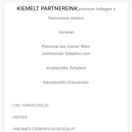
KIEMELT PARTNEREINK:
prémium kollagén a
Nutrinature oldalon
Vérvétel
Personal seo trainer Wien
zsírleszívás Széptest.com
arcplasztika Széptest
Kárpittisztító Kölcsönzés
-
CNC FORGÁCSOLÁS
-
VERSEK
-
AMEAMED ÜZEMORVOSI VIZSGÁLAT