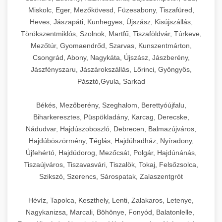
Miskolc, Eger, Mezőkövesd, Füzesabony, Tiszafüred,
Heves, Jászapáti, Kunhegyes, Újszász, Kisújszállás,
Törökszentmiklós, Szolnok, Martfű, Tiszaföldvár, Túrkeve,
Mezőtúr, Gyomaendrőd, Szarvas, Kunszentmárton,
Csongrád, Abony, Nagykáta, Újszász, Jászberény,
Jászfényszaru, Jászárokszállás, Lőrinci, Gyöngyös,
Pásztó,Gyula, Sarkad
Békés, Mezőberény, Szeghalom, Berettyóújfalu,
Biharkeresztes, Püspökladány, Karcag, Derecske,
Nádudvar, Hajdúszoboszló, Debrecen, Balmazújváros,
Hajdúböszörmény, Téglás, Hajdúhadház, Nyíradony,
Újfehértó, Hajdúdorog, Mezőcsát, Polgár, Hajdúnánás,
Tiszaújváros, Tiszavasvári, Tiszalök, Tokaj, Felsőzsolca,
Szikszó, Szerencs, Sárospatak, Zalaszentgrót
Hévíz, Tapolca, Keszthely, Lenti, Zalakaros, Letenye,
Nagykanizsa, Marcali, Böhönye, Fonyód, Balatonlelle,