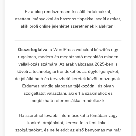
Ez a blog rendszeresen frissülő tartalmakkal,
esettanulmányokkal és hasznos tippekkel segíti azokat,
akik profi online jelenlétet szeretnének kialakítani.
Összefoglalva
, a WordPress weboldal készítés egy
rugalmas, modern és megbízható megoldás minden
vállalkozás számára. Az árak változása 2025-ben is
követi a technológiai trendeket és az ügyféligényeket,
de jól átlátható és tervezhető keretek között mozognak.
Érdemes mindig alaposan tájékozódni, és olyan
szolgáltatót választani, aki ért a szakmához és
megbízható referenciákkal rendelkezik.
Ha szeretnél további információkat a témában vagy
konkrét árajánlatot, keresd fel a fent linkelt
szolgáltatókat, és ne feledd: az első benyomás ma már