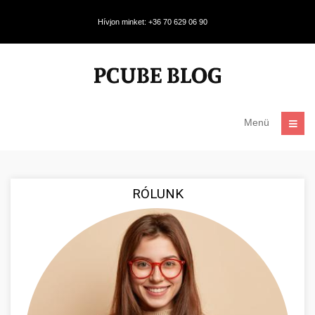
Hívjon minket: +36 70 629 06 90
Menü
RÓLUNK