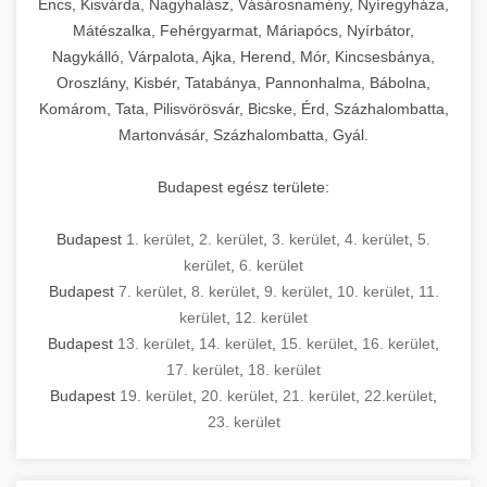
Encs, Kisvárda, Nagyhalász, Vásárosnamény, Nyíregyháza,
Mátészalka, Fehérgyarmat, Máriapócs, Nyírbátor,
Nagykálló, Várpalota, Ajka, Herend, Mór, Kincsesbánya,
Oroszlány, Kisbér, Tatabánya, Pannonhalma, Bábolna,
Komárom, Tata, Pilisvörösvár, Bicske, Érd, Százhalombatta,
Martonvásár, Százhalombatta, Gyál.
Budapest egész területe:
Budapest
1. kerület
,
2. kerület
,
3. kerület
,
4. kerület
,
5.
kerület
,
6. kerület
Budapest
7. kerület
,
8. kerület
,
9. kerület
,
10. kerület
,
11.
kerület
,
12. kerület
Budapest
13. kerület
,
14. kerület
,
15. kerület
,
16. kerület
,
17. kerület
,
18. kerület
Budapest
19. kerület
,
20. kerület
,
21. kerület
,
22.kerület
,
23. kerület