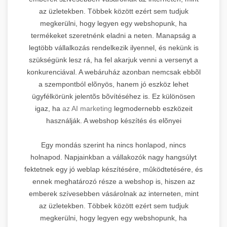
az üzletekben. Többek között ezért sem tudjuk
megkerülni, hogy legyen egy webshopunk, ha
termékeket szeretnénk eladni a neten. Manapság a
legtöbb vállalkozás rendelkezik ilyennel, és nekünk is
szükségünk lesz rá, ha fel akarjuk venni a versenyt a
konkurenciával. A webáruház azonban nemcsak ebbõl
a szempontból elõnyös, hanem jó eszköz lehet
ügyfélkörünk jelentõs bõvítéséhez is. Ez különösen
igaz, ha
az AI marketing
legmodernebb eszközeit
használják. A webshop készítés és elõnyei
Egy mondás szerint ha nincs honlapod, nincs
holnapod. Napjainkban a vállakozók nagy hangsúlyt
fektetnek egy jó weblap készítésére, mûködtetésére, és
ennek meghatározó része a webshop is, hiszen az
emberek szívesebben vásárolnak az interneten, mint
az üzletekben. Többek között ezért sem tudjuk
megkerülni, hogy legyen egy webshopunk, ha