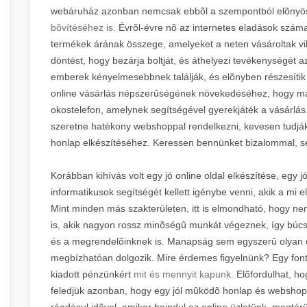
webáruház azonban nemcsak ebbõl a szempontból elõnyö
bõvítéséhez is.
Évrõl-évre nõ az internetes eladások száma, 
termékek árának összege, amelyeket a neten vásároltak vil
döntést, hogy bezárja boltját, és áthelyezi tevékenységét az
emberek kényelmesebbnek találják, és elõnyben részesítik a
online vásárlás népszerûségének növekedéséhez, hogy ma
okostelefon, amelynek segítségével gyerekjáték a vásárlás.
szeretne hatékony webshoppal rendelkezni, kevesen tudják
honlap elkészítéséhez. Keressen bennünket bizalommal, s
Korábban kihívás volt egy jó online oldal elkészítése, eg
informatikusok segítségét kellett igénybe venni, akik a mi e
Mint minden más szakterületen, itt is elmondható, hogy ne
is, akik nagyon rossz minõségû munkát végeznek, így búc
és a megrendelõinknek is. Manapság sem egyszerû olyan csa
megbízhatóan dolgozik. Mire érdemes figyelnünk? Egy font
kiadott pénzünkért
mit és mennyit kapunk.
Elõfordulhat, ho
feledjük azonban, hogy egy jól mûködõ honlap és webshop
ráadásul idõvel, amikor beindul az online üzletünk, megtérü