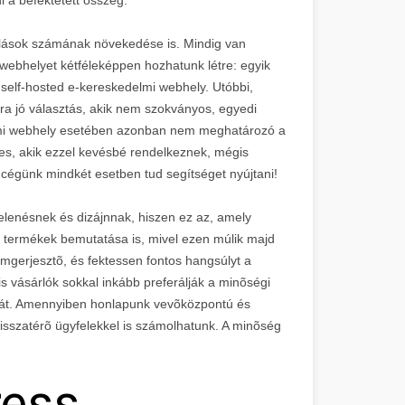
sárlások számának növekedése is. Mindig van
i webhelyet kétféleképpen hozhatunk létre: egyik
self-hosted e-kereskedelmi webhely. Utóbbi,
ra jó választás, akik nem szokványos, egyedi
lmi webhely esetében azonban nem meghatározó a
es, akik ezzel kevésbé rendelkeznek, mégis
 cégünk mindkét esetben tud segítséget nyújtani!
elenésnek és dizájnnak, hiszen ez az, amely
 termékek bemutatása is, mivel ezen múlik majd
omgerjesztõ, és fektessen fontos hangsúlyt a
is vásárlók sokkal inkább preferálják a minõségi
 árát. Amennyiben honlapunk vevõközpontú és
visszatérõ ügyfelekkel is számolhatunk. A minõség
ress