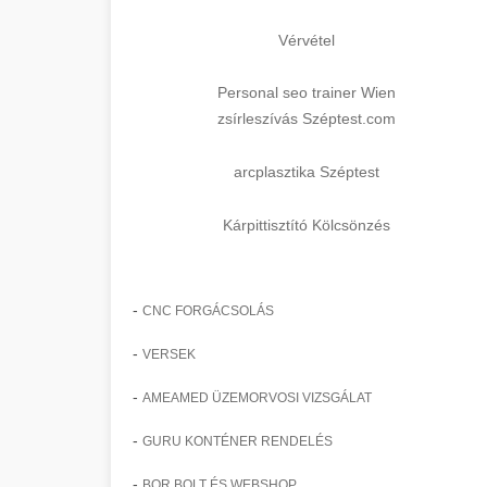
Vérvétel
Personal seo trainer Wien
zsírleszívás Széptest.com
arcplasztika Széptest
Kárpittisztító Kölcsönzés
-
CNC FORGÁCSOLÁS
-
VERSEK
-
AMEAMED ÜZEMORVOSI VIZSGÁLAT
-
GURU KONTÉNER RENDELÉS
-
BOR BOLT ÉS WEBSHOP