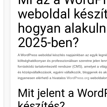
weboldal készít
hogyan alakuln
2025-ben?
A WordPress weboldal készítés napjainkban az egyik legn
költséghatékonyan és professzionálisan szeretne jelen lenn
forráskódú tartalomkezelő rendszer (CMS), amelyet a világon
és középvállalkozások, egyéni vállalkozók, bloggerek és ak
ingyenesen elérhető a hivatalos
WordPress.org
weboldalon
Mit jelent a Wor
készítés?