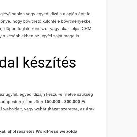
évő sablon vagy egyedi dizájn alapján épít fel
lőnye, hogy bővíthető különféle bővítményekkel
ap, időpontfoglaló rendszer vagy akár teljes CRM
gy a későbbiekben az ügyfél saját maga is
al készítés
z ügyfél, egyedi dizájn készül-e, illetve szükség
 Budapesten jellemzően
150.000 - 300.000 Ft
vű weboldalt, vagy webáruházat szeretne, az árak
at, ahol részletes
WordPress weboldal