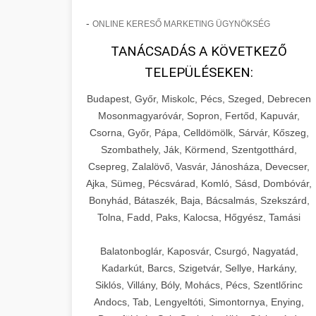
-
ONLINE KERESŐ MARKETING ÜGYNÖKSÉG
TANÁCSADÁS A KÖVETKEZŐ
TELEPÜLÉSEKEN:
Budapest, Győr, Miskolc, Pécs, Szeged, Debrecen
Mosonmagyaróvár, Sopron, Fertőd, Kapuvár,
Csorna, Győr, Pápa, Celldömölk, Sárvár, Kőszeg,
Szombathely, Ják, Körmend, Szentgotthárd,
Csepreg, Zalalövő, Vasvár, Jánosháza, Devecser,
Ajka, Sümeg, Pécsvárad, Komló, Sásd, Dombóvár,
Bonyhád, Bátaszék, Baja, Bácsalmás, Szekszárd,
Tolna, Fadd, Paks, Kalocsa, Hőgyész, Tamási
Balatonboglár, Kaposvár, Csurgó, Nagyatád,
Kadarkút, Barcs, Szigetvár, Sellye, Harkány,
Siklós, Villány, Bóly, Mohács, Pécs, Szentlőrinc
Andocs, Tab, Lengyeltóti, Simontornya, Enying,