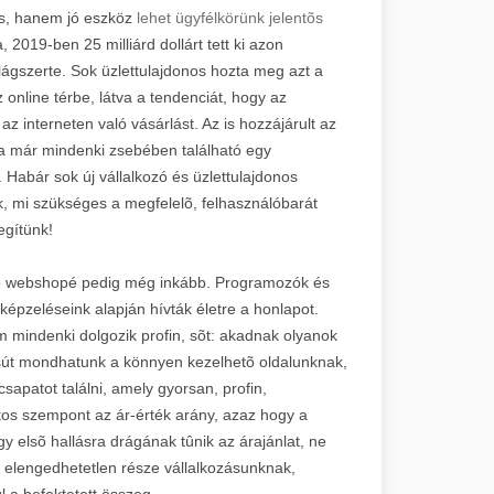
s, hanem jó eszköz
lehet ügyfélkörünk jelentõs
2019-ben 25 milliárd dollárt tett ki azon
ágszerte. Sok üzlettulajdonos hozta meg azt a
 online térbe, látva a tendenciát, hogy az
z interneten való vásárlást. Az is hozzájárult az
 már mindenki zsebében található egy
 Habár sok új vállalkozó és üzlettulajdonos
, mi szükséges a megfelelõ, felhasználóbarát
egítünk!
y jó webshopé pedig még inkább. Programozók és
lképzeléseink alapján hívták életre a honlapot.
m mindenki dolgozik profin, sõt: akadnak olyanok
sút mondhatunk a könnyen kezelhetõ oldalunknak,
patot találni, amely gyorsan, profin,
os szempont az ár-érték arány, azaz hogy a
gy elsõ hallásra drágának tûnik az árajánlat, ne
 elengedhetetlen része vállalkozásunknak,
l a befektetett összeg.