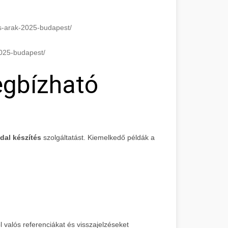
es-arak-2025-budapest/
2025-budapest/
egbízható
dal készítés
szolgáltatást. Kiemelkedő példák a
valós referenciákat és visszajelzéseket