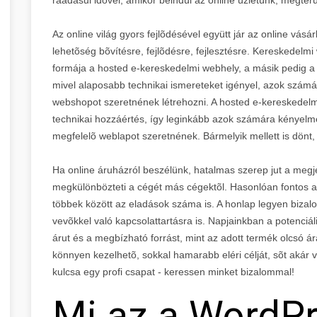
Az online világ gyors fejlõdésével együtt jár az online vá
lehetõség bõvítésre, fejlõdésre, fejlesztésre. Kereskedelm
formája a hosted e-kereskedelmi webhely, a másik pedig a 
mivel alaposabb technikai ismereteket igényel, azok számá
webshopot szeretnének létrehozni. A hosted e-kereskede
technikai hozzáértés, így leginkább azok számára kényelm
megfelelõ weblapot szeretnének. Bármelyik mellett is dönt,
Ha online áruházról beszélünk, hatalmas szerep jut a megj
megkülönbözteti a cégét más cégektõl. Hasonlóan fontos a
többek között az eladások száma is. A honlap legyen bizal
vevõkkel való kapcsolattartásra is. Napjainkban a potenciál
árut és a megbízható forrást, mint az adott termék olcsó
könnyen kezelhetõ, sokkal hamarabb eléri célját, sõt akár 
kulcsa egy profi csapat - keressen minket bizalommal!
Mi az a WordP