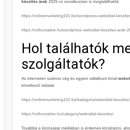
készítés árak
2025-re vonatkozóan is megtalálhatók:
https://onlinemarketing101.biz/wordpress-weboldal-keszit
https://rothcreative.hu/wordpress-weboldal-keszites-arak-
Hol találhatók m
szolgáltatók?
Az interneten számos cég és egyéni vállalkozó kínál
webol
következő oldalak:
https://onlinemarketing101.biz/kategoria/weboldal-keszites/
https://rothcreative.hu/category/weboldal-keszites/
Továbbá a közösségi médiában is érdemes körülnézni, ahol 