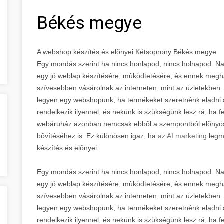
Békés megye
A webshop készítés és elõnyei Kétsoprony Békés megye
Egy mondás szerint ha nincs honlapod, nincs holnapod. Na
egy jó weblap készítésére, mûködtetésére, és ennek megh
szívesebben vásárolnak az interneten, mint az üzletekben.
legyen egy webshopunk, ha termékeket szeretnénk eladni 
rendelkezik ilyennel, és nekünk is szükségünk lesz rá, ha f
webáruház azonban nemcsak ebbõl a szempontból elõnyös,
bõvítéséhez is. Ez különösen igaz, ha
az AI marketing
legm
készítés és elõnyei
Egy mondás szerint ha nincs honlapod, nincs holnapod. Na
egy jó weblap készítésére, mûködtetésére, és ennek megh
szívesebben vásárolnak az interneten, mint az üzletekben.
legyen egy webshopunk, ha termékeket szeretnénk eladni 
rendelkezik ilyennel, és nekünk is szükségünk lesz rá, ha f