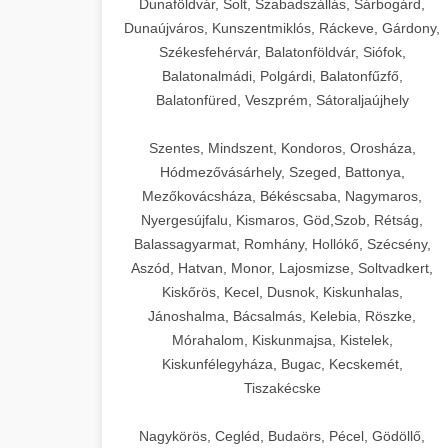
Dunaföldvár, Solt, Szabadszállás, Sárbogárd,
Dunaújváros, Kunszentmiklós, Ráckeve, Gárdony,
Székesfehérvár, Balatonföldvár, Siófok,
Balatonalmádi, Polgárdi, Balatonfűzfő,
Balatonfüred, Veszprém, Sátoraljaújhely
Szentes, Mindszent, Kondoros, Orosháza,
Hódmezővásárhely, Szeged, Battonya,
Mezőkovácsháza, Békéscsaba, Nagymaros,
Nyergesújfalu, Kismaros, Göd,Szob, Rétság,
Balassagyarmat, Romhány, Hollókő, Szécsény,
Aszód, Hatvan, Monor, Lajosmizse, Soltvadkert,
Kiskőrös, Kecel, Dusnok, Kiskunhalas,
Jánoshalma, Bácsalmás, Kelebia, Röszke,
Mórahalom, Kiskunmajsa, Kistelek,
Kiskunfélegyháza, Bugac, Kecskemét,
Tiszakécske
Nagykörös, Cegléd, Budaörs, Pécel, Gödöllő,