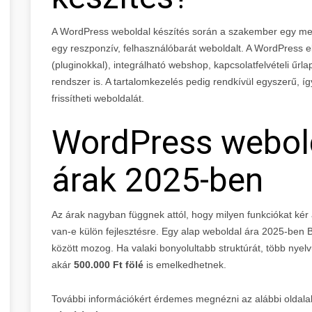
A WordPress weboldal készítés során a szakember egy megl
egy reszponzív, felhasználóbarát weboldalt. A WordPress e
(pluginokkal), integrálható webshop, kapcsolatfelvételi űrl
rendszer is. A tartalomkezelés pedig rendkívül egyszerű, í
frissítheti weboldalát.
WordPress webold
árak 2025-ben
Az árak nagyban függnek attól, hogy milyen funkciókat kér a
van-e külön fejlesztésre. Egy alap weboldal ára 2025-ben
között mozog. Ha valaki bonyolultabb struktúrát, több nyel
akár
500.000 Ft fölé
is emelkedhetnek.
További információkért érdemes megnézni az alábbi oldalak