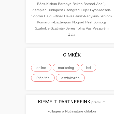
Bács-Kiskun
Baranya
Békés
Borsod-Abaúj-
Zemplén
Budapest
Csongrád
Fejér
Győr-Moson-
Sopron
Hajdú-Bihar
Heves
Jász-Nagykun-Szolnok
Komárom-Esztergom
Nógrád
Pest
Somogy
Szabolcs-Szatmár-Bereg
Tolna
Vas
Veszprém
Zala
CIMKÉK
online
marketing
led
útépítés
aszfaltozás
KIEMELT PARTNEREINK:
prémium
kollagén a Nutrinature oldalon