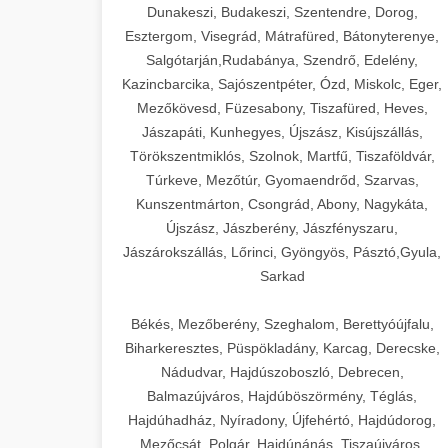
Dunakeszi, Budakeszi, Szentendre, Dorog,
Esztergom, Visegrád, Mátrafüred, Bátonyterenye,
Salgótarján,Rudabánya, Szendrő, Edelény,
Kazincbarcika, Sajószentpéter, Ózd, Miskolc, Eger,
Mezőkövesd, Füzesabony, Tiszafüred, Heves,
Jászapáti, Kunhegyes, Újszász, Kisújszállás,
Törökszentmiklós, Szolnok, Martfű, Tiszaföldvár,
Túrkeve, Mezőtúr, Gyomaendrőd, Szarvas,
Kunszentmárton, Csongrád, Abony, Nagykáta,
Újszász, Jászberény, Jászfényszaru,
Jászárokszállás, Lőrinci, Gyöngyös, Pásztó,Gyula,
Sarkad
Békés, Mezőberény, Szeghalom, Berettyóújfalu,
Biharkeresztes, Püspökladány, Karcag, Derecske,
Nádudvar, Hajdúszoboszló, Debrecen,
Balmazújváros, Hajdúböszörmény, Téglás,
Hajdúhadház, Nyíradony, Újfehértó, Hajdúdorog,
Mezőcsát, Polgár, Hajdúnánás, Tiszaújváros,