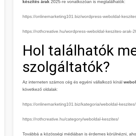
készítés árak
2025-re vonatkozóan is megtalálhatók:
https://onlinemarketing101.biz/wordpress-weboldal-keszit
https://rothcreative.hu/wordpress-weboldal-keszites-arak-
Hol találhatók m
szolgáltatók?
Az interneten számos cég és egyéni vállalkozó kínál
webol
következő oldalak:
https://onlinemarketing101.biz/kategoria/weboldal-keszites/
https://rothcreative.hu/category/weboldal-keszites/
Továbbá a közösségi médiában is érdemes körülnézni, ahol 