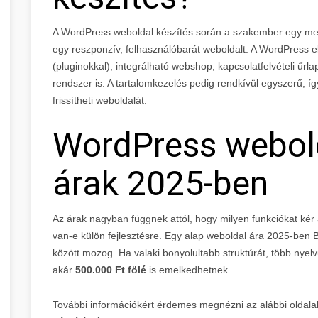
A WordPress weboldal készítés során a szakember egy megl
egy reszponzív, felhasználóbarát weboldalt. A WordPress e
(pluginokkal), integrálható webshop, kapcsolatfelvételi űrl
rendszer is. A tartalomkezelés pedig rendkívül egyszerű, í
frissítheti weboldalát.
WordPress webold
árak 2025-ben
Az árak nagyban függnek attól, hogy milyen funkciókat kér a
van-e külön fejlesztésre. Egy alap weboldal ára 2025-ben
között mozog. Ha valaki bonyolultabb struktúrát, több nyel
akár
500.000 Ft fölé
is emelkedhetnek.
További információkért érdemes megnézni az alábbi oldalak