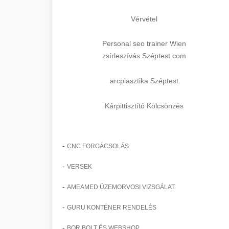
Vérvétel
Personal seo trainer Wien
zsírleszívás Széptest.com
arcplasztika Széptest
Kárpittisztító Kölcsönzés
-
CNC FORGÁCSOLÁS
-
VERSEK
-
AMEAMED ÜZEMORVOSI VIZSGÁLAT
-
GURU KONTÉNER RENDELÉS
-
BOR BOLT ÉS WEBSHOP