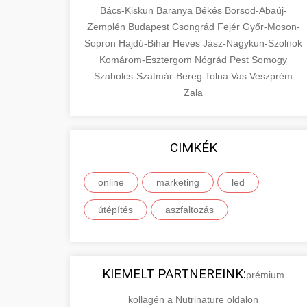
Bács-Kiskun
Baranya
Békés
Borsod-Abaúj-
Zemplén
Budapest
Csongrád
Fejér
Győr-Moson-
Sopron
Hajdú-Bihar
Heves
Jász-Nagykun-Szolnok
Komárom-Esztergom
Nógrád
Pest
Somogy
Szabolcs-Szatmár-Bereg
Tolna
Vas
Veszprém
Zala
CIMKÉK
online
marketing
led
útépítés
aszfaltozás
KIEMELT PARTNEREINK:
prémium
kollagén a Nutrinature oldalon