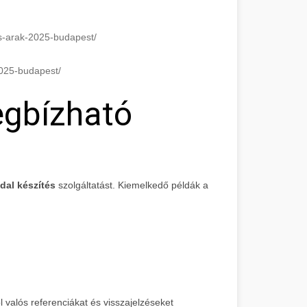
es-arak-2025-budapest/
2025-budapest/
egbízható
dal készítés
szolgáltatást. Kiemelkedő példák a
valós referenciákat és visszajelzéseket