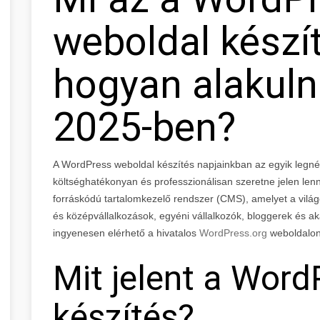
weboldal készít
hogyan alakuln
2025-ben?
A WordPress weboldal készítés napjainkban az egyik legn
költséghatékonyan és professzionálisan szeretne jelen lenn
forráskódú tartalomkezelő rendszer (CMS), amelyet a világon
és középvállalkozások, egyéni vállalkozók, bloggerek és ak
ingyenesen elérhető a hivatalos
WordPress.org
weboldalon
Mit jelent a Wor
készítés?