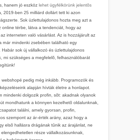
s, hanem jó eszköz
lehet ügyfélkörünk jelentõs
2019-ben 25 milliárd dollárt tett ki azon
ágszerte. Sok üzlettulajdonos hozta meg azt a
 online térbe, látva a tendenciát, hogy az
z interneten való vásárlást. Az is hozzájárult az
 már mindenki zsebében található egy
 Habár sok új vállalkozó és üzlettulajdonos
, mi szükséges a megfelelõ, felhasználóbarát
egítünk!
y jó webshopé pedig még inkább. Programozók és
lképzeléseink alapján hívták életre a honlapot.
m mindenki dolgozik profin, sõt: akadnak olyanok
sút mondhatunk a könnyen kezelhetõ oldalunknak,
patot találni, amely gyorsan, profin,
os szempont az ár-érték arány, azaz hogy a
gy elsõ hallásra drágának tûnik az árajánlat, ne
 elengedhetetlen része vállalkozásunknak,
l a befektetett összeg.