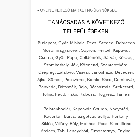
-
ONLINE KERESŐ MARKETING ÜGYNÖKSÉG
TANÁCSADÁS A KÖVETKEZŐ
TELEPÜLÉSEKEN:
Budapest, Győr, Miskolc, Pécs, Szeged, Debrecen
Mosonmagyaróvár, Sopron, Fertőd, Kapuvár,
Csorna, Győr, Pápa, Celldömölk, Sárvár, Kőszeg,
Szombathely, Ják, Körmend, Szentgotthárd,
Csepreg, Zalalövő, Vasvár, Jánosháza, Devecser,
Ajka, Sümeg, Pécsvárad, Komló, Sásd, Dombóvár,
Bonyhád, Bátaszék, Baja, Bácsalmás, Szekszárd,
Tolna, Fadd, Paks, Kalocsa, Hőgyész, Tamási
Balatonboglár, Kaposvár, Csurgó, Nagyatád,
Kadarkút, Barcs, Szigetvár, Sellye, Harkány,
Siklós, Villány, Bóly, Mohács, Pécs, Szentlőrinc
Andocs, Tab, Lengyeltóti, Simontornya, Enying,