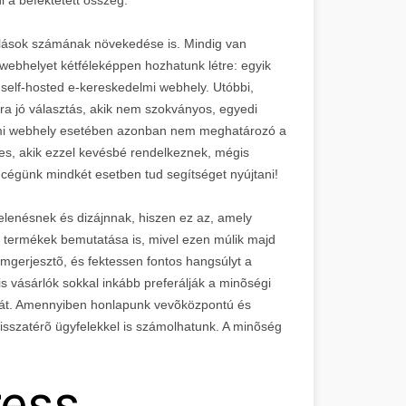
sárlások számának növekedése is. Mindig van
i webhelyet kétféleképpen hozhatunk létre: egyik
self-hosted e-kereskedelmi webhely. Utóbbi,
ra jó választás, akik nem szokványos, egyedi
lmi webhely esetében azonban nem meghatározó a
es, akik ezzel kevésbé rendelkeznek, mégis
 cégünk mindkét esetben tud segítséget nyújtani!
elenésnek és dizájnnak, hiszen ez az, amely
 termékek bemutatása is, mivel ezen múlik majd
omgerjesztõ, és fektessen fontos hangsúlyt a
is vásárlók sokkal inkább preferálják a minõségi
 árát. Amennyiben honlapunk vevõközpontú és
visszatérõ ügyfelekkel is számolhatunk. A minõség
ress