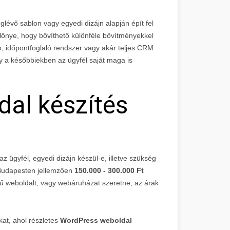
évő sablon vagy egyedi dizájn alapján épít fel
lőnye, hogy bővíthető különféle bővítményekkel
ap, időpontfoglaló rendszer vagy akár teljes CRM
gy a későbbiekben az ügyfél saját maga is
al készítés
z ügyfél, egyedi dizájn készül-e, illetve szükség
 Budapesten jellemzően
150.000 - 300.000 Ft
vű weboldalt, vagy webáruházat szeretne, az árak
at, ahol részletes
WordPress weboldal