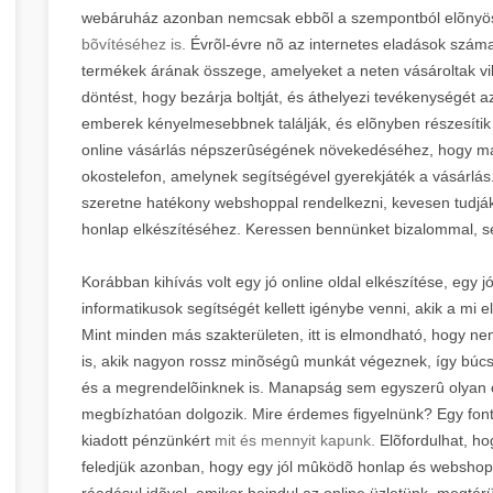
webáruház azonban nemcsak ebbõl a szempontból elõnyö
bõvítéséhez is.
Évrõl-évre nõ az internetes eladások száma, 
termékek árának összege, amelyeket a neten vásároltak vil
döntést, hogy bezárja boltját, és áthelyezi tevékenységét az
emberek kényelmesebbnek találják, és elõnyben részesítik a
online vásárlás népszerûségének növekedéséhez, hogy ma
okostelefon, amelynek segítségével gyerekjáték a vásárlás.
szeretne hatékony webshoppal rendelkezni, kevesen tudják
honlap elkészítéséhez. Keressen bennünket bizalommal, s
Korábban kihívás volt egy jó online oldal elkészítése, eg
informatikusok segítségét kellett igénybe venni, akik a mi e
Mint minden más szakterületen, itt is elmondható, hogy ne
is, akik nagyon rossz minõségû munkát végeznek, így búc
és a megrendelõinknek is. Manapság sem egyszerû olyan csa
megbízhatóan dolgozik. Mire érdemes figyelnünk? Egy font
kiadott pénzünkért
mit és mennyit kapunk.
Elõfordulhat, ho
feledjük azonban, hogy egy jól mûködõ honlap és webshop
ráadásul idõvel, amikor beindul az online üzletünk, megtérü