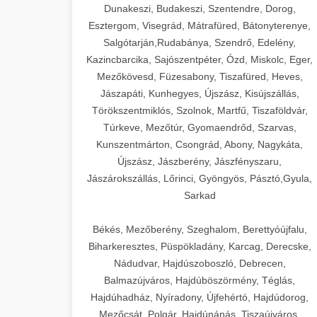
Dunakeszi, Budakeszi, Szentendre, Dorog,
Esztergom, Visegrád, Mátrafüred, Bátonyterenye,
Salgótarján,Rudabánya, Szendrő, Edelény,
Kazincbarcika, Sajószentpéter, Ózd, Miskolc, Eger,
Mezőkövesd, Füzesabony, Tiszafüred, Heves,
Jászapáti, Kunhegyes, Újszász, Kisújszállás,
Törökszentmiklós, Szolnok, Martfű, Tiszaföldvár,
Túrkeve, Mezőtúr, Gyomaendrőd, Szarvas,
Kunszentmárton, Csongrád, Abony, Nagykáta,
Újszász, Jászberény, Jászfényszaru,
Jászárokszállás, Lőrinci, Gyöngyös, Pásztó,Gyula,
Sarkad
Békés, Mezőberény, Szeghalom, Berettyóújfalu,
Biharkeresztes, Püspökladány, Karcag, Derecske,
Nádudvar, Hajdúszoboszló, Debrecen,
Balmazújváros, Hajdúböszörmény, Téglás,
Hajdúhadház, Nyíradony, Újfehértó, Hajdúdorog,
Mezőcsát, Polgár, Hajdúnánás, Tiszaújváros,