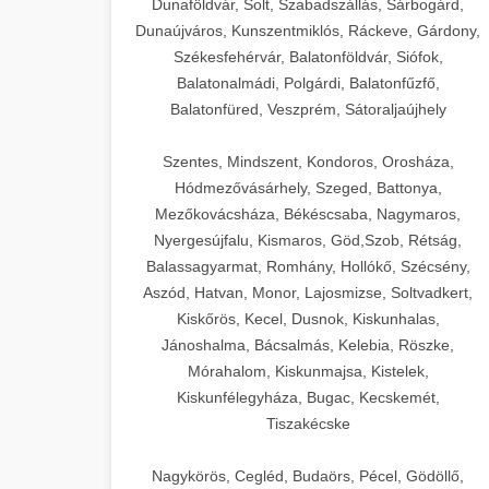
Dunaföldvár, Solt, Szabadszállás, Sárbogárd,
Dunaújváros, Kunszentmiklós, Ráckeve, Gárdony,
Székesfehérvár, Balatonföldvár, Siófok,
Balatonalmádi, Polgárdi, Balatonfűzfő,
Balatonfüred, Veszprém, Sátoraljaújhely
Szentes, Mindszent, Kondoros, Orosháza,
Hódmezővásárhely, Szeged, Battonya,
Mezőkovácsháza, Békéscsaba, Nagymaros,
Nyergesújfalu, Kismaros, Göd,Szob, Rétság,
Balassagyarmat, Romhány, Hollókő, Szécsény,
Aszód, Hatvan, Monor, Lajosmizse, Soltvadkert,
Kiskőrös, Kecel, Dusnok, Kiskunhalas,
Jánoshalma, Bácsalmás, Kelebia, Röszke,
Mórahalom, Kiskunmajsa, Kistelek,
Kiskunfélegyháza, Bugac, Kecskemét,
Tiszakécske
Nagykörös, Cegléd, Budaörs, Pécel, Gödöllő,