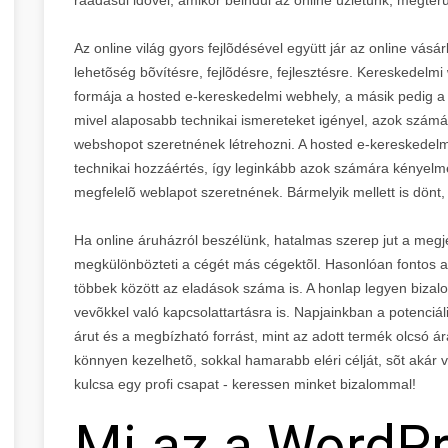
Az online világ gyors fejlõdésével együtt jár az online vá
lehetõség bõvítésre, fejlõdésre, fejlesztésre. Kereskedelm
formája a hosted e-kereskedelmi webhely, a másik pedig a 
mivel alaposabb technikai ismereteket igényel, azok számá
webshopot szeretnének létrehozni. A hosted e-kereskede
technikai hozzáértés, így leginkább azok számára kényelm
megfelelõ weblapot szeretnének. Bármelyik mellett is dönt,
Ha online áruházról beszélünk, hatalmas szerep jut a megj
megkülönbözteti a cégét más cégektõl. Hasonlóan fontos a
többek között az eladások száma is. A honlap legyen bizal
vevõkkel való kapcsolattartásra is. Napjainkban a potenciál
árut és a megbízható forrást, mint az adott termék olcsó
könnyen kezelhetõ, sokkal hamarabb eléri célját, sõt akár 
kulcsa egy profi csapat - keressen minket bizalommal!
Mi az a WordP