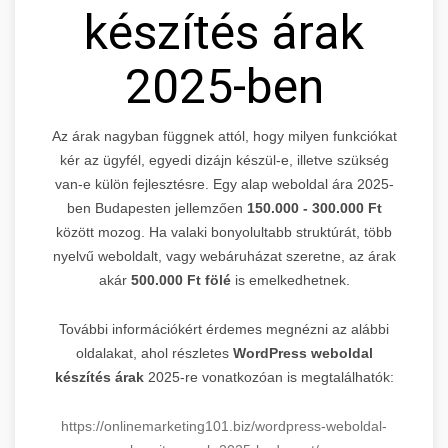
készítés árak
2025-ben
Az árak nagyban függnek attól, hogy milyen funkciókat
kér az ügyfél, egyedi dizájn készül-e, illetve szükség
van-e külön fejlesztésre. Egy alap weboldal ára 2025-
ben Budapesten jellemzően
150.000 - 300.000 Ft
között mozog. Ha valaki bonyolultabb struktúrát, több
nyelvű weboldalt, vagy webáruházat szeretne, az árak
akár
500.000 Ft fölé
is emelkedhetnek.
További információkért érdemes megnézni az alábbi
oldalakat, ahol részletes
WordPress weboldal
készítés árak
2025-re vonatkozóan is megtalálhatók:
https://onlinemarketing101.biz/wordpress-weboldal-