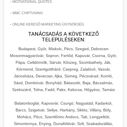
-
MOTIVATIONAL QUOTES
-
MMC CHIPTUNING
-
ONLINE KERESŐ MARKETING ÜGYNÖKSÉG
TANÁCSADÁS A KÖVETKEZŐ
TELEPÜLÉSEKEN:
Budapest, Győr, Miskolc, Pécs, Szeged, Debrecen
Mosonmagyaróvár, Sopron, Fertőd, Kapuvár, Csorna, Győr,
Pápa, Celldömölk, Sárvár, Kőszeg, Szombathely, Ják,
Körmend, Szentgotthárd, Csepreg, Zalalövő, Vasvár,
Jánosháza, Devecser, Ajka, Sümeg, Pécsvárad, Komló,
Sásd, Dombóvár, Bonyhád, Bátaszék, Baja, Bácsalmás,
Szekszárd, Tolna, Fadd, Paks, Kalocsa, Hőgyész, Tamási
Balatonboglár, Kaposvár, Csurgó, Nagyatád, Kadarkút,
Barcs, Szigetvár, Sellye, Harkány, Siklós, Villány, Bóly,
Mohács, Pécs, Szentlőrinc Andocs, Tab, Lengyeltóti,
Simontornya, Enying, Dunaföldvár, Solt, Szabadszállás,