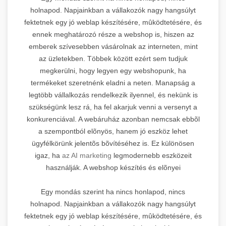
holnapod. Napjainkban a vállakozók nagy hangsúlyt
fektetnek egy jó weblap készítésére, mûködtetésére, és
ennek meghatározó része a webshop is, hiszen az
emberek szívesebben vásárolnak az interneten, mint
az üzletekben. Többek között ezért sem tudjuk
megkerülni, hogy legyen egy webshopunk, ha
termékeket szeretnénk eladni a neten. Manapság a
legtöbb vállalkozás rendelkezik ilyennel, és nekünk is
szükségünk lesz rá, ha fel akarjuk venni a versenyt a
konkurenciával. A webáruház azonban nemcsak ebbõl
a szempontból elõnyös, hanem jó eszköz lehet
ügyfélkörünk jelentõs bõvítéséhez is. Ez különösen
igaz, ha
az AI marketing
legmodernebb eszközeit
használják. A webshop készítés és elõnyei
Egy mondás szerint ha nincs honlapod, nincs
holnapod. Napjainkban a vállakozók nagy hangsúlyt
fektetnek egy jó weblap készítésére, mûködtetésére, és