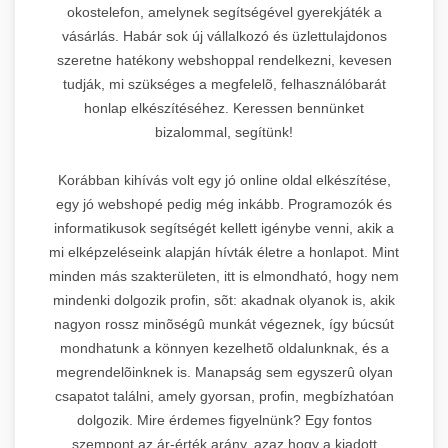
okostelefon, amelynek segítségével gyerekjáték a
vásárlás. Habár sok új vállalkozó és üzlettulajdonos
szeretne hatékony webshoppal rendelkezni, kevesen
tudják, mi szükséges a megfelelõ, felhasználóbarát
honlap elkészítéséhez. Keressen bennünket
bizalommal, segítünk!
Korábban kihívás volt egy jó online oldal elkészítése,
egy jó webshopé pedig még inkább. Programozók és
informatikusok segítségét kellett igénybe venni, akik a
mi elképzeléseink alapján hívták életre a honlapot. Mint
minden más szakterületen, itt is elmondható, hogy nem
mindenki dolgozik profin, sõt: akadnak olyanok is, akik
nagyon rossz minõségû munkát végeznek, így búcsút
mondhatunk a könnyen kezelhetõ oldalunknak, és a
megrendelõinknek is. Manapság sem egyszerû olyan
csapatot találni, amely gyorsan, profin, megbízhatóan
dolgozik. Mire érdemes figyelnünk? Egy fontos
szempont az ár-érték arány, azaz hogy a kiadott