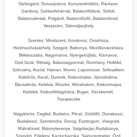
Sárbogárd, Dunaújváros, Kunszentmiklós, Ráckeve,
Gárdony, Székesfehérvár, Balatonföldvár, Siófok,
Balatonalmádi, Polgárdi, Balatonfűzfő, Balatonfüred,
Veszprém, Sátoraljaújhely
Szentes, Mindszent, Kondoros, Orosháza,
Hódmezővásárhely, Szeged, Battonya, Mezőkovácsháza,
Békéscsaba, Nagymaros, Nyergesújfalu, Kismaros,
Göd,Szob, Rétság, Balassagyarmat, Romhány, Hollókő,
Szécsény, Aszód, Hatvan, Monor, Lajosmizse, Soltvadkert,
Kiskőrös, Kecel, Dusnok, Kiskunhalas, Jánoshalma,
Bácsalmás, Kelebia, Röszke, Mórahalom, Kiskunmajsa,
Kistelek, Kiskunfélegyháza, Bugac, Kecskemét,
Tiszakécske
Nagykörös, Cegléd, Budaörs, Pécel, Gödöllő, Dunakeszi,
Budakeszi, Szentendre, Dorog, Esztergom, Visegrád,
Mátrafüred, Bátonyterenye, Salgótarján,Rudabánya,
Szendrő, Edelény, Kazincbarcika, Sajószentpéter, Ózd,