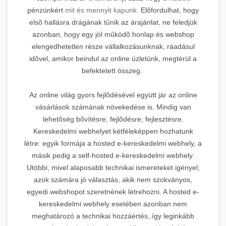
pénzünkért
mit és mennyit kapunk.
Elõfordulhat, hogy
elsõ hallásra drágának tûnik az árajánlat, ne feledjük
azonban, hogy egy jól mûködõ honlap és webshop
elengedhetetlen része vállalkozásunknak, ráadásul
idõvel, amikor beindul az online üzletünk, megtérül a
befektetett összeg.
Az online világ gyors fejlõdésével együtt jár az online
vásárlások számának növekedése is. Mindig van
lehetõség bõvítésre, fejlõdésre, fejlesztésre.
Kereskedelmi webhelyet kétféleképpen hozhatunk
létre: egyik formája a hosted e-kereskedelmi webhely, a
másik pedig a self-hosted e-kereskedelmi webhely.
Utóbbi, mivel alaposabb technikai ismereteket igényel,
azok számára jó választás, akik nem szokványos,
egyedi webshopot szeretnének létrehozni. A hosted e-
kereskedelmi webhely esetében azonban nem
meghatározó a technikai hozzáértés, így leginkább