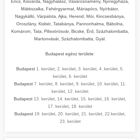
Encs, Kisvárda, Nagyhalász, Vásárosnamény, Nyíregyháza,
Mátészalka, Fehérgyarmat, Máriapócs, Nyírbátor,
Nagykálló, Várpalota, Ajka, Herend, Mór, Kincsesbánya,
Oroszlány, Kisbér, Tatabánya, Pannonhalma, Bábolna,
Komárom, Tata, Pilisvörösvár, Bicske, Érd, Százhalombatta,
Martonvásár, Százhalombatta, Gyál.
Budapest egész területe:
Budapest
1. kerület
,
2. kerület
,
3. kerület
,
4. kerület
,
5.
kerület
,
6. kerület
Budapest
7. kerület
,
8. kerület
,
9. kerület
,
10. kerület
,
11.
kerület
,
12. kerület
Budapest
13. kerület
,
14. kerület
,
15. kerület
,
16. kerület
,
17. kerület
,
18. kerület
Budapest
19. kerület
,
20. kerület
,
21. kerület
,
22.kerület
,
23. kerület