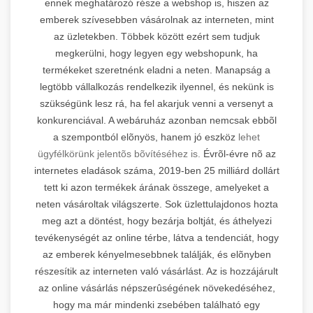
ennek meghatározó része a webshop is, hiszen az
emberek szívesebben vásárolnak az interneten, mint
az üzletekben. Többek között ezért sem tudjuk
megkerülni, hogy legyen egy webshopunk, ha
termékeket szeretnénk eladni a neten. Manapság a
legtöbb vállalkozás rendelkezik ilyennel, és nekünk is
szükségünk lesz rá, ha fel akarjuk venni a versenyt a
konkurenciával. A webáruház azonban nemcsak ebbõl
a szempontból elõnyös, hanem jó eszköz
lehet
ügyfélkörünk jelentõs bõvítéséhez is.
Évrõl-évre nõ az
internetes eladások száma, 2019-ben 25 milliárd dollárt
tett ki azon termékek árának összege, amelyeket a
neten vásároltak világszerte. Sok üzlettulajdonos hozta
meg azt a döntést, hogy bezárja boltját, és áthelyezi
tevékenységét az online térbe, látva a tendenciát, hogy
az emberek kényelmesebbnek találják, és elõnyben
részesítik az interneten való vásárlást. Az is hozzájárult
az online vásárlás népszerûségének növekedéséhez,
hogy ma már mindenki zsebében található egy