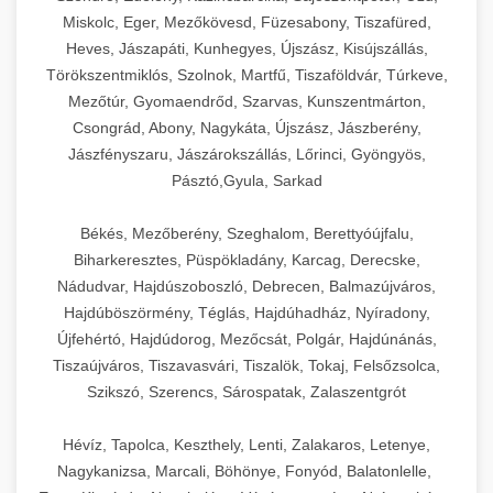
Miskolc, Eger, Mezőkövesd, Füzesabony, Tiszafüred,
Heves, Jászapáti, Kunhegyes, Újszász, Kisújszállás,
Törökszentmiklós, Szolnok, Martfű, Tiszaföldvár, Túrkeve,
Mezőtúr, Gyomaendrőd, Szarvas, Kunszentmárton,
Csongrád, Abony, Nagykáta, Újszász, Jászberény,
Jászfényszaru, Jászárokszállás, Lőrinci, Gyöngyös,
Pásztó,Gyula, Sarkad
Békés, Mezőberény, Szeghalom, Berettyóújfalu,
Biharkeresztes, Püspökladány, Karcag, Derecske,
Nádudvar, Hajdúszoboszló, Debrecen, Balmazújváros,
Hajdúböszörmény, Téglás, Hajdúhadház, Nyíradony,
Újfehértó, Hajdúdorog, Mezőcsát, Polgár, Hajdúnánás,
Tiszaújváros, Tiszavasvári, Tiszalök, Tokaj, Felsőzsolca,
Szikszó, Szerencs, Sárospatak, Zalaszentgrót
Hévíz, Tapolca, Keszthely, Lenti, Zalakaros, Letenye,
Nagykanizsa, Marcali, Böhönye, Fonyód, Balatonlelle,