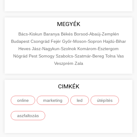
MEGYÉK
Bács-Kiskun
Baranya
Békés
Borsod-Abaúj-Zemplén
Budapest
Csongrád
Fejér
Győr-Moson-Sopron
Hajdú-Bihar
Heves
Jász-Nagykun-Szolnok
Komárom-Esztergom
Nógrád
Pest
Somogy
Szabolcs-Szatmár-Bereg
Tolna
Vas
Veszprém
Zala
CIMKÉK
online
marketing
led
útépítés
aszfaltozás