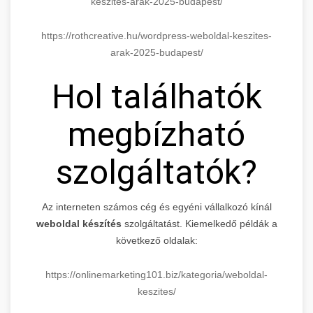
keszites-arak-2025-budapest/
https://rothcreative.hu/wordpress-weboldal-keszites-
arak-2025-budapest/
Hol találhatók
megbízható
szolgáltatók?
Az interneten számos cég és egyéni vállalkozó kínál
weboldal készítés
szolgáltatást. Kiemelkedő példák a
következő oldalak:
https://onlinemarketing101.biz/kategoria/weboldal-
keszites/