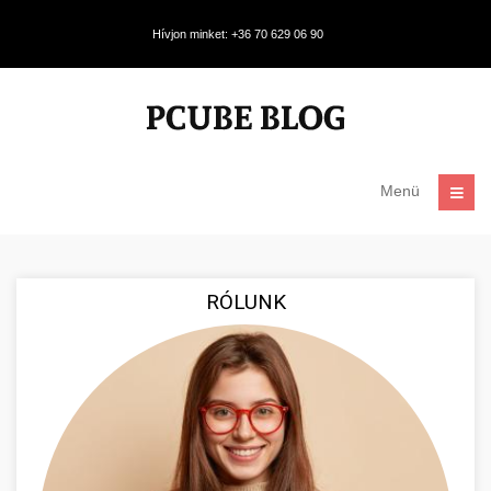
Hívjon minket: +36 70 629 06 90
Menü
RÓLUNK