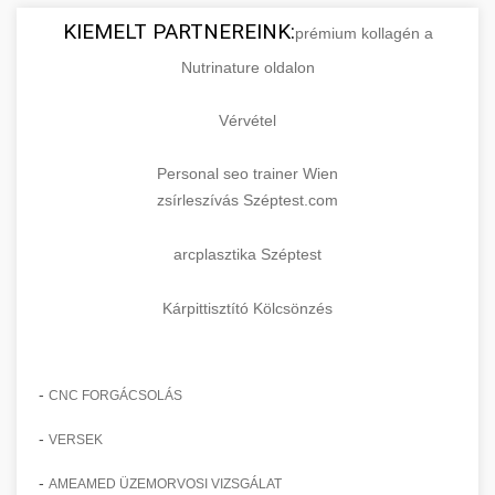
KIEMELT PARTNEREINK:
prémium kollagén a
Nutrinature oldalon
Vérvétel
Personal seo trainer Wien
zsírleszívás Széptest.com
arcplasztika Széptest
Kárpittisztító Kölcsönzés
-
CNC FORGÁCSOLÁS
-
VERSEK
-
AMEAMED ÜZEMORVOSI VIZSGÁLAT