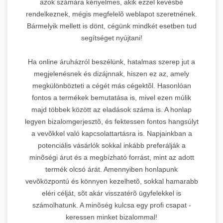
azok számára kényelmes, akik ezzel kevésbé
rendelkeznek, mégis megfelelõ weblapot szeretnének.
Bármelyik mellett is dönt, cégünk mindkét esetben tud
segítséget nyújtani!
Ha online áruházról beszélünk, hatalmas szerep jut a
megjelenésnek és dizájnnak, hiszen ez az, amely
megkülönbözteti a cégét más cégektõl. Hasonlóan
fontos a termékek bemutatása is, mivel ezen múlik
majd többek között az eladások száma is. A honlap
legyen bizalomgerjesztõ, és fektessen fontos hangsúlyt
a vevõkkel való kapcsolattartásra is. Napjainkban a
potenciális vásárlók sokkal inkább preferálják a
minõségi árut és a megbízható forrást, mint az adott
termék olcsó árát. Amennyiben honlapunk
vevõközpontú és könnyen kezelhetõ, sokkal hamarabb
eléri célját, sõt akár visszatérõ ügyfelekkel is
számolhatunk. A minõség kulcsa egy profi csapat -
keressen minket bizalommal!