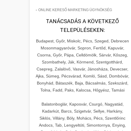
-
ONLINE KERESŐ MARKETING ÜGYNÖKSÉG
TANÁCSADÁS A KÖVETKEZŐ
TELEPÜLÉSEKEN:
Budapest, Győr, Miskolc, Pécs, Szeged, Debrecen
Mosonmagyaróvár, Sopron, Fertőd, Kapuvár,
Csorna, Győr, Pápa, Celldömölk, Sárvár, Kőszeg,
Szombathely, Ják, Körmend, Szentgotthárd,
Csepreg, Zalalövő, Vasvár, Jánosháza, Devecser,
Ajka, Sümeg, Pécsvárad, Komló, Sásd, Dombóvár,
Bonyhád, Bátaszék, Baja, Bácsalmás, Szekszárd,
Tolna, Fadd, Paks, Kalocsa, Hőgyész, Tamási
Balatonboglár, Kaposvár, Csurgó, Nagyatád,
Kadarkút, Barcs, Szigetvár, Sellye, Harkány,
Siklós, Villány, Bóly, Mohács, Pécs, Szentlőrinc
Andocs, Tab, Lengyeltóti, Simontornya, Enying,