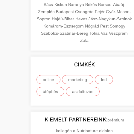
Bács-Kiskun
Baranya
Békés
Borsod-Abaúj-
Zemplén
Budapest
Csongrád
Fejér
Győr-Moson-
Sopron
Hajdú-Bihar
Heves
Jász-Nagykun-Szolnok
Komárom-Esztergom
Nógrád
Pest
Somogy
Szabolcs-Szatmár-Bereg
Tolna
Vas
Veszprém
Zala
CIMKÉK
online
marketing
led
útépítés
aszfaltozás
KIEMELT PARTNEREINK:
prémium
kollagén a Nutrinature oldalon