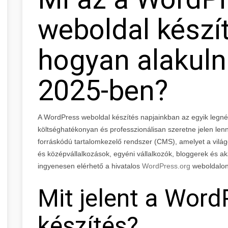
weboldal készít
hogyan alakuln
2025-ben?
A WordPress weboldal készítés napjainkban az egyik legn
költséghatékonyan és professzionálisan szeretne jelen lenn
forráskódú tartalomkezelő rendszer (CMS), amelyet a világon
és középvállalkozások, egyéni vállalkozók, bloggerek és ak
ingyenesen elérhető a hivatalos
WordPress.org
weboldalon
Mit jelent a Wor
készítés?