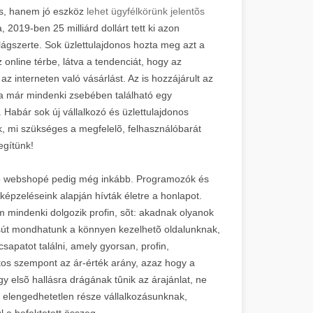
s, hanem jó eszköz
lehet ügyfélkörünk jelentõs
2019-ben 25 milliárd dollárt tett ki azon
ágszerte. Sok üzlettulajdonos hozta meg azt a
 online térbe, látva a tendenciát, hogy az
z interneten való vásárlást. Az is hozzájárult az
 már mindenki zsebében található egy
 Habár sok új vállalkozó és üzlettulajdonos
, mi szükséges a megfelelõ, felhasználóbarát
egítünk!
y jó webshopé pedig még inkább. Programozók és
lképzeléseink alapján hívták életre a honlapot.
m mindenki dolgozik profin, sõt: akadnak olyanok
sút mondhatunk a könnyen kezelhetõ oldalunknak,
patot találni, amely gyorsan, profin,
os szempont az ár-érték arány, azaz hogy a
gy elsõ hallásra drágának tûnik az árajánlat, ne
 elengedhetetlen része vállalkozásunknak,
l a befektetett összeg.