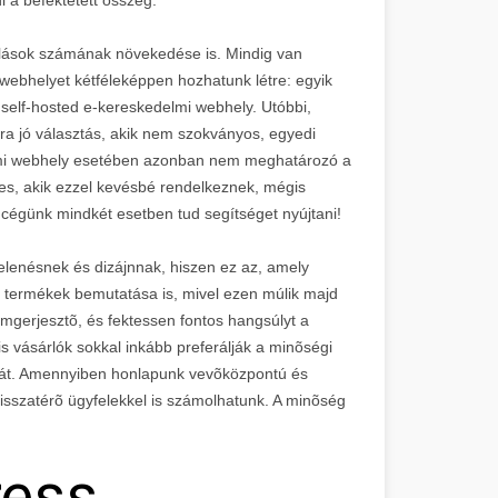
sárlások számának növekedése is. Mindig van
i webhelyet kétféleképpen hozhatunk létre: egyik
self-hosted e-kereskedelmi webhely. Utóbbi,
ra jó választás, akik nem szokványos, egyedi
lmi webhely esetében azonban nem meghatározó a
es, akik ezzel kevésbé rendelkeznek, mégis
 cégünk mindkét esetben tud segítséget nyújtani!
elenésnek és dizájnnak, hiszen ez az, amely
 termékek bemutatása is, mivel ezen múlik majd
omgerjesztõ, és fektessen fontos hangsúlyt a
is vásárlók sokkal inkább preferálják a minõségi
 árát. Amennyiben honlapunk vevõközpontú és
visszatérõ ügyfelekkel is számolhatunk. A minõség
ress