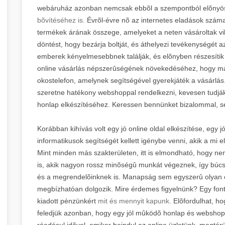
webáruház azonban nemcsak ebbõl a szempontból elõnyö
bõvítéséhez is.
Évrõl-évre nõ az internetes eladások száma, 
termékek árának összege, amelyeket a neten vásároltak vil
döntést, hogy bezárja boltját, és áthelyezi tevékenységét az
emberek kényelmesebbnek találják, és elõnyben részesítik a
online vásárlás népszerûségének növekedéséhez, hogy ma
okostelefon, amelynek segítségével gyerekjáték a vásárlás.
szeretne hatékony webshoppal rendelkezni, kevesen tudják
honlap elkészítéséhez. Keressen bennünket bizalommal, s
Korábban kihívás volt egy jó online oldal elkészítése, eg
informatikusok segítségét kellett igénybe venni, akik a mi e
Mint minden más szakterületen, itt is elmondható, hogy ne
is, akik nagyon rossz minõségû munkát végeznek, így búc
és a megrendelõinknek is. Manapság sem egyszerû olyan csa
megbízhatóan dolgozik. Mire érdemes figyelnünk? Egy font
kiadott pénzünkért
mit és mennyit kapunk.
Elõfordulhat, ho
feledjük azonban, hogy egy jól mûködõ honlap és webshop
ráadásul idõvel, amikor beindul az online üzletünk, megtérü