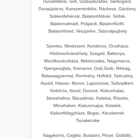
Dunaföldvár, Solt, Szabadszállás, Sárbogárd,
Dunaújváros, Kunszentmiklós, Ráckeve, Gárdony,
Székesfehérvár, Balatonföldvár, Siófok,
Balatonalmádi, Polgárdi, Balatonfűzfő,
Balatonfüred, Veszprém, Sátoraljaújhely
Szentes, Mindszent, Kondoros, Orosháza,
Hódmezővásárhely, Szeged, Battonya,
Mezőkovácsháza, Békéscsaba, Nagymaros,
Nyergesújfalu, Kismaros, Göd,Szob, Rétság,
Balassagyarmat, Romhány, Hollókő, Szécsény,
Aszód, Hatvan, Monor, Lajosmizse, Soltvadkert,
Kiskőrös, Kecel, Dusnok, Kiskunhalas,
Jánoshalma, Bácsalmás, Kelebia, Röszke,
Mórahalom, Kiskunmajsa, Kistelek,
Kiskunfélegyháza, Bugac, Kecskemét,
Tiszakécske
Nagykörös, Cegléd, Budaörs, Pécel, Gödöllő,