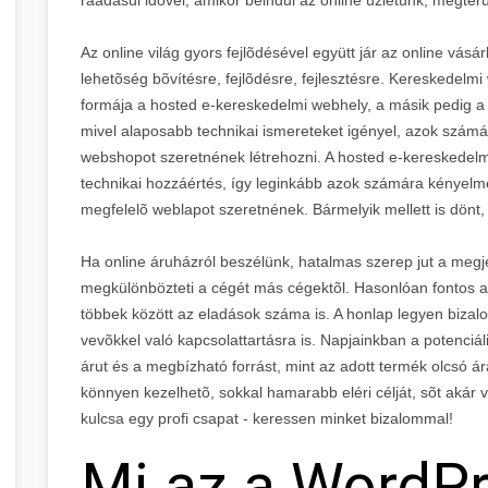
Az online világ gyors fejlõdésével együtt jár az online vá
lehetõség bõvítésre, fejlõdésre, fejlesztésre. Kereskedelm
formája a hosted e-kereskedelmi webhely, a másik pedig a 
mivel alaposabb technikai ismereteket igényel, azok számá
webshopot szeretnének létrehozni. A hosted e-kereskede
technikai hozzáértés, így leginkább azok számára kényelm
megfelelõ weblapot szeretnének. Bármelyik mellett is dönt,
Ha online áruházról beszélünk, hatalmas szerep jut a megj
megkülönbözteti a cégét más cégektõl. Hasonlóan fontos a
többek között az eladások száma is. A honlap legyen bizal
vevõkkel való kapcsolattartásra is. Napjainkban a potenciál
árut és a megbízható forrást, mint az adott termék olcsó
könnyen kezelhetõ, sokkal hamarabb eléri célját, sõt akár 
kulcsa egy profi csapat - keressen minket bizalommal!
Mi az a WordP