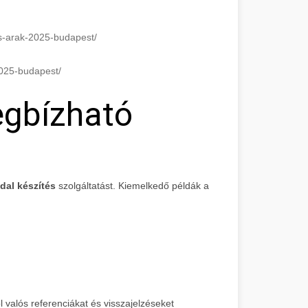
es-arak-2025-budapest/
2025-budapest/
egbízható
dal készítés
szolgáltatást. Kiemelkedő példák a
valós referenciákat és visszajelzéseket