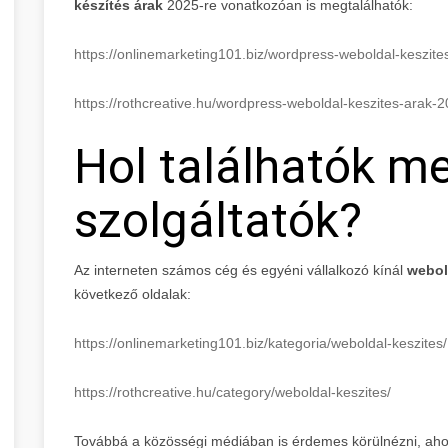
készítés árak
2025-re vonatkozóan is megtalálhatók:
https://onlinemarketing101.biz/wordpress-weboldal-keszit
https://rothcreative.hu/wordpress-weboldal-keszites-arak-
Hol találhatók m
szolgáltatók?
Az interneten számos cég és egyéni vállalkozó kínál
webol
következő oldalak:
https://onlinemarketing101.biz/kategoria/weboldal-keszites/
https://rothcreative.hu/category/weboldal-keszites/
Továbbá a közösségi médiában is érdemes körülnézni, ahol 