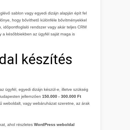
évő sablon vagy egyedi dizájn alapján épít fel
lőnye, hogy bővíthető különféle bővítményekkel
ap, időpontfoglaló rendszer vagy akár teljes CRM
gy a későbbiekben az ügyfél saját maga is
al készítés
z ügyfél, egyedi dizájn készül-e, illetve szükség
 Budapesten jellemzően
150.000 - 300.000 Ft
vű weboldalt, vagy webáruházat szeretne, az árak
at, ahol részletes
WordPress weboldal