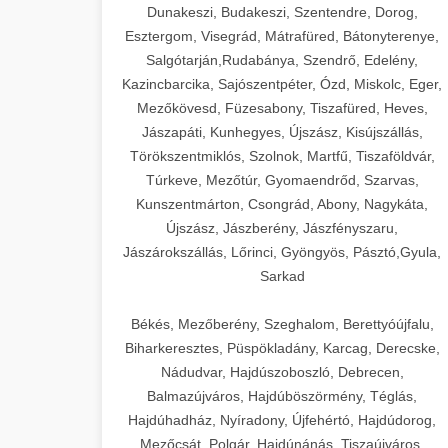
Dunakeszi, Budakeszi, Szentendre, Dorog,
Esztergom, Visegrád, Mátrafüred, Bátonyterenye,
Salgótarján,Rudabánya, Szendrő, Edelény,
Kazincbarcika, Sajószentpéter, Ózd, Miskolc, Eger,
Mezőkövesd, Füzesabony, Tiszafüred, Heves,
Jászapáti, Kunhegyes, Újszász, Kisújszállás,
Törökszentmiklós, Szolnok, Martfű, Tiszaföldvár,
Túrkeve, Mezőtúr, Gyomaendrőd, Szarvas,
Kunszentmárton, Csongrád, Abony, Nagykáta,
Újszász, Jászberény, Jászfényszaru,
Jászárokszállás, Lőrinci, Gyöngyös, Pásztó,Gyula,
Sarkad
Békés, Mezőberény, Szeghalom, Berettyóújfalu,
Biharkeresztes, Püspökladány, Karcag, Derecske,
Nádudvar, Hajdúszoboszló, Debrecen,
Balmazújváros, Hajdúböszörmény, Téglás,
Hajdúhadház, Nyíradony, Újfehértó, Hajdúdorog,
Mezőcsát, Polgár, Hajdúnánás, Tiszaújváros,