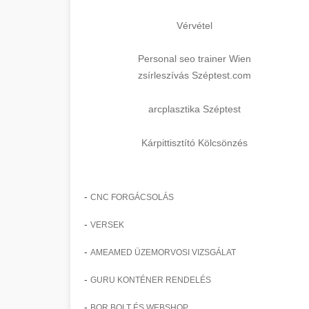
Vérvétel
Personal seo trainer Wien
zsírleszívás Széptest.com
arcplasztika Széptest
Kárpittisztító Kölcsönzés
-
CNC FORGÁCSOLÁS
-
VERSEK
-
AMEAMED ÜZEMORVOSI VIZSGÁLAT
-
GURU KONTÉNER RENDELÉS
-
BOR BOLT ÉS WEBSHOP