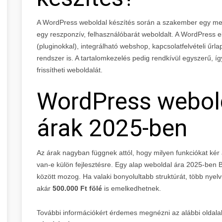
A WordPress weboldal készítés során a szakember egy megl
egy reszponzív, felhasználóbarát weboldalt. A WordPress e
(pluginokkal), integrálható webshop, kapcsolatfelvételi űrl
rendszer is. A tartalomkezelés pedig rendkívül egyszerű, í
frissítheti weboldalát.
WordPress webold
árak 2025-ben
Az árak nagyban függnek attól, hogy milyen funkciókat kér a
van-e külön fejlesztésre. Egy alap weboldal ára 2025-ben
között mozog. Ha valaki bonyolultabb struktúrát, több nyel
akár
500.000 Ft fölé
is emelkedhetnek.
További információkért érdemes megnézni az alábbi oldalak