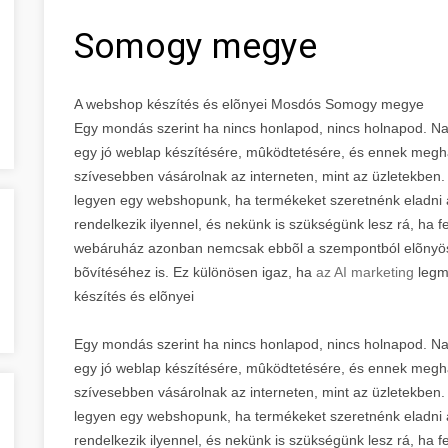
Somogy megye
A webshop készítés és elõnyei Mosdós Somogy megye
Egy mondás szerint ha nincs honlapod, nincs holnapod. Na
egy jó weblap készítésére, mûködtetésére, és ennek megh
szívesebben vásárolnak az interneten, mint az üzletekben.
legyen egy webshopunk, ha termékeket szeretnénk eladni 
rendelkezik ilyennel, és nekünk is szükségünk lesz rá, ha f
webáruház azonban nemcsak ebbõl a szempontból elõnyös,
bõvítéséhez is. Ez különösen igaz, ha
az AI marketing
legm
készítés és elõnyei
Egy mondás szerint ha nincs honlapod, nincs holnapod. Na
egy jó weblap készítésére, mûködtetésére, és ennek megh
szívesebben vásárolnak az interneten, mint az üzletekben.
legyen egy webshopunk, ha termékeket szeretnénk eladni 
rendelkezik ilyennel, és nekünk is szükségünk lesz rá, ha f