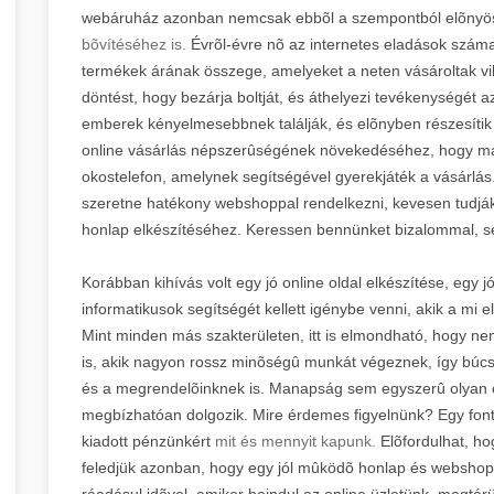
webáruház azonban nemcsak ebbõl a szempontból elõnyö
bõvítéséhez is.
Évrõl-évre nõ az internetes eladások száma, 
termékek árának összege, amelyeket a neten vásároltak vil
döntést, hogy bezárja boltját, és áthelyezi tevékenységét az
emberek kényelmesebbnek találják, és elõnyben részesítik a
online vásárlás népszerûségének növekedéséhez, hogy ma
okostelefon, amelynek segítségével gyerekjáték a vásárlás.
szeretne hatékony webshoppal rendelkezni, kevesen tudják
honlap elkészítéséhez. Keressen bennünket bizalommal, s
Korábban kihívás volt egy jó online oldal elkészítése, eg
informatikusok segítségét kellett igénybe venni, akik a mi e
Mint minden más szakterületen, itt is elmondható, hogy ne
is, akik nagyon rossz minõségû munkát végeznek, így búc
és a megrendelõinknek is. Manapság sem egyszerû olyan csa
megbízhatóan dolgozik. Mire érdemes figyelnünk? Egy font
kiadott pénzünkért
mit és mennyit kapunk.
Elõfordulhat, ho
feledjük azonban, hogy egy jól mûködõ honlap és webshop
ráadásul idõvel, amikor beindul az online üzletünk, megtérü