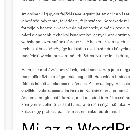
Az online világ gyors fejlõdésével együtt jár az online vá
lehetõség bõvítésre, fejlõdésre, fejlesztésre. Kereskedelm
formája a hosted e-kereskedelmi webhely, a másik pedig a 
mivel alaposabb technikai ismereteket igényel, azok számá
webshopot szeretnének létrehozni. A hosted e-kereskede
technikai hozzáértés, így leginkább azok számára kényelm
megfelelõ weblapot szeretnének. Bármelyik mellett is dönt,
Ha online áruházról beszélünk, hatalmas szerep jut a megj
megkülönbözteti a cégét más cégektõl. Hasonlóan fontos a
többek között az eladások száma is. A honlap legyen bizal
vevõkkel való kapcsolattartásra is. Napjainkban a potenciál
árut és a megbízható forrást, mint az adott termék olcsó
könnyen kezelhetõ, sokkal hamarabb eléri célját, sõt akár 
kulcsa egy profi csapat - keressen minket bizalommal!
Mi az a WordP