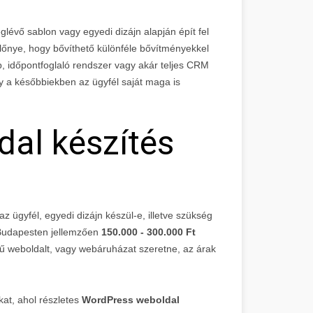
évő sablon vagy egyedi dizájn alapján épít fel
lőnye, hogy bővíthető különféle bővítményekkel
ap, időpontfoglaló rendszer vagy akár teljes CRM
gy a későbbiekben az ügyfél saját maga is
al készítés
z ügyfél, egyedi dizájn készül-e, illetve szükség
 Budapesten jellemzően
150.000 - 300.000 Ft
vű weboldalt, vagy webáruházat szeretne, az árak
at, ahol részletes
WordPress weboldal