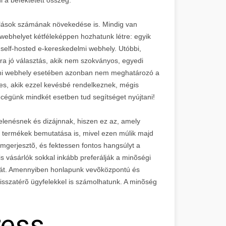
sárlások számának növekedése is. Mindig van
i webhelyet kétféleképpen hozhatunk létre: egyik
self-hosted e-kereskedelmi webhely. Utóbbi,
ra jó választás, akik nem szokványos, egyedi
lmi webhely esetében azonban nem meghatározó a
es, akik ezzel kevésbé rendelkeznek, mégis
 cégünk mindkét esetben tud segítséget nyújtani!
elenésnek és dizájnnak, hiszen ez az, amely
 termékek bemutatása is, mivel ezen múlik majd
omgerjesztõ, és fektessen fontos hangsúlyt a
is vásárlók sokkal inkább preferálják a minõségi
 árát. Amennyiben honlapunk vevõközpontú és
visszatérõ ügyfelekkel is számolhatunk. A minõség
ress