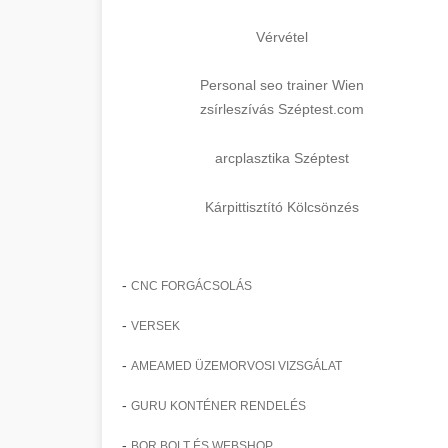
Vérvétel
Personal seo trainer Wien
zsírleszívás Széptest.com
arcplasztika Széptest
Kárpittisztító Kölcsönzés
-
CNC FORGÁCSOLÁS
-
VERSEK
-
AMEAMED ÜZEMORVOSI VIZSGÁLAT
-
GURU KONTÉNER RENDELÉS
-
BOR BOLT ÉS WEBSHOP