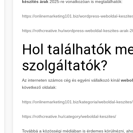
készítés árak
2025-re vonatkozóan is megtalálhatók:
https://onlinemarketing101.biz/wordpress-weboldal-keszit
https://rothcreative.hu/wordpress-weboldal-keszites-arak-
Hol találhatók m
szolgáltatók?
Az interneten számos cég és egyéni vállalkozó kínál
webol
következő oldalak:
https://onlinemarketing101.biz/kategoria/weboldal-keszites/
https://rothcreative.hu/category/weboldal-keszites/
Továbbá a közösségi médiában is érdemes körülnézni, ahol 