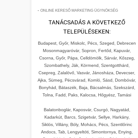
-
ONLINE KERESŐ MARKETING ÜGYNÖKSÉG
TANÁCSADÁS A KÖVETKEZŐ
TELEPÜLÉSEKEN:
Budapest, Győr, Miskolc, Pécs, Szeged, Debrecen
Mosonmagyaróvár, Sopron, Fertőd, Kapuvár,
Csorna, Győr, Pápa, Celldömölk, Sárvár, Kőszeg,
Szombathely, Ják, Körmend, Szentgotthárd,
Csepreg, Zalalövő, Vasvár, Jánosháza, Devecser,
Ajka, Sümeg, Pécsvárad, Komló, Sásd, Dombóvár,
Bonyhád, Bátaszék, Baja, Bácsalmás, Szekszárd,
Tolna, Fadd, Paks, Kalocsa, Hőgyész, Tamási
Balatonboglár, Kaposvár, Csurgó, Nagyatád,
Kadarkút, Barcs, Szigetvár, Sellye, Harkány,
Siklós, Villány, Bóly, Mohács, Pécs, Szentlőrinc
Andocs, Tab, Lengyeltóti, Simontornya, Enying,