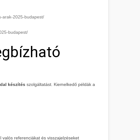
es-arak-2025-budapest/
2025-budapest/
egbízható
dal készítés
szolgáltatást. Kiemelkedő példák a
valós referenciákat és visszajelzéseket