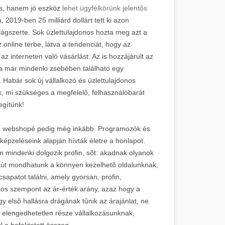
s, hanem jó eszköz
lehet ügyfélkörünk jelentõs
2019-ben 25 milliárd dollárt tett ki azon
ágszerte. Sok üzlettulajdonos hozta meg azt a
 online térbe, látva a tendenciát, hogy az
z interneten való vásárlást. Az is hozzájárult az
 már mindenki zsebében található egy
 Habár sok új vállalkozó és üzlettulajdonos
, mi szükséges a megfelelõ, felhasználóbarát
egítünk!
y jó webshopé pedig még inkább. Programozók és
lképzeléseink alapján hívták életre a honlapot.
m mindenki dolgozik profin, sõt: akadnak olyanok
sút mondhatunk a könnyen kezelhetõ oldalunknak,
patot találni, amely gyorsan, profin,
os szempont az ár-érték arány, azaz hogy a
gy elsõ hallásra drágának tûnik az árajánlat, ne
 elengedhetetlen része vállalkozásunknak,
l a befektetett összeg.