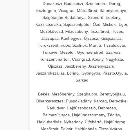
Dunakeszi, Budakeszi, Szentendre, Dorog,
Esztergom, Visegrád, Mátrafüred, Bátonyterenye,
Salgótarján,Rudabánya, Szendrő, Edelény,
Kazincbarcika, Sajószentpéter, Ózd, Miskolc, Eger,
Mezőkövesd, Füzesabony, Tiszafüred, Heves,
Jászapáti, Kunhegyes, Újszász, Kisújszállás,
Törökszentmiklós, Szolnok, Martfű, Tiszaföldvár,
Túrkeve, Mezőtúr, Gyomaendrőd, Szarvas,
Kunszentmárton, Csongrád, Abony, Nagykáta,
Újszász, Jászberény, Jászfényszaru,
Jászárokszállás, Lőrinci, Gyöngyös, Pásztó,Gyula,
Sarkad
Békés, Mezőberény, Szeghalom, Berettyóújfalu,
Biharkeresztes, Püspökladány, Karcag, Derecske,
Nádudvar, Hajdúszoboszló, Debrecen,
Balmazújváros, Hajdúböszörmény, Téglás,
Hajdúhadház, Nyíradony, Újfehértó, Hajdúdorog,
Mezőcsát, Polgár, Hajdúnánás, Tiszaújváros,