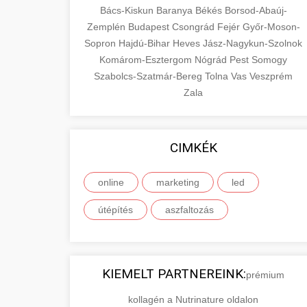
Bács-Kiskun
Baranya
Békés
Borsod-Abaúj-
Zemplén
Budapest
Csongrád
Fejér
Győr-Moson-
Sopron
Hajdú-Bihar
Heves
Jász-Nagykun-Szolnok
Komárom-Esztergom
Nógrád
Pest
Somogy
Szabolcs-Szatmár-Bereg
Tolna
Vas
Veszprém
Zala
CIMKÉK
online
marketing
led
útépítés
aszfaltozás
KIEMELT PARTNEREINK:
prémium
kollagén a Nutrinature oldalon