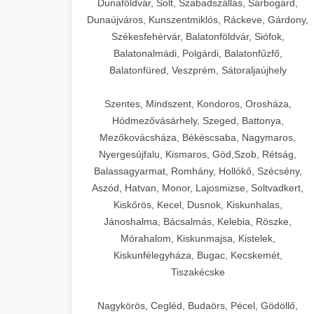
Dunaföldvár, Solt, Szabadszállás, Sárbogárd,
Dunaújváros, Kunszentmiklós, Ráckeve, Gárdony,
Székesfehérvár, Balatonföldvár, Siófok,
Balatonalmádi, Polgárdi, Balatonfűzfő,
Balatonfüred, Veszprém, Sátoraljaújhely
Szentes, Mindszent, Kondoros, Orosháza,
Hódmezővásárhely, Szeged, Battonya,
Mezőkovácsháza, Békéscsaba, Nagymaros,
Nyergesújfalu, Kismaros, Göd,Szob, Rétság,
Balassagyarmat, Romhány, Hollókő, Szécsény,
Aszód, Hatvan, Monor, Lajosmizse, Soltvadkert,
Kiskőrös, Kecel, Dusnok, Kiskunhalas,
Jánoshalma, Bácsalmás, Kelebia, Röszke,
Mórahalom, Kiskunmajsa, Kistelek,
Kiskunfélegyháza, Bugac, Kecskemét,
Tiszakécske
Nagykörös, Cegléd, Budaörs, Pécel, Gödöllő,