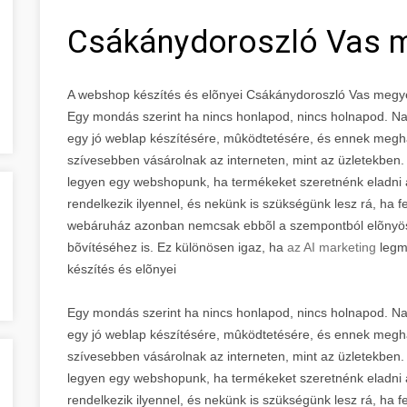
Csákánydoroszló Vas 
A webshop készítés és elõnyei Csákánydoroszló Vas megy
Egy mondás szerint ha nincs honlapod, nincs holnapod. Na
egy jó weblap készítésére, mûködtetésére, és ennek megh
szívesebben vásárolnak az interneten, mint az üzletekben.
legyen egy webshopunk, ha termékeket szeretnénk eladni 
rendelkezik ilyennel, és nekünk is szükségünk lesz rá, ha f
webáruház azonban nemcsak ebbõl a szempontból elõnyös,
bõvítéséhez is. Ez különösen igaz, ha
az AI marketing
legm
készítés és elõnyei
Egy mondás szerint ha nincs honlapod, nincs holnapod. Na
egy jó weblap készítésére, mûködtetésére, és ennek megh
szívesebben vásárolnak az interneten, mint az üzletekben.
legyen egy webshopunk, ha termékeket szeretnénk eladni 
rendelkezik ilyennel, és nekünk is szükségünk lesz rá, ha f