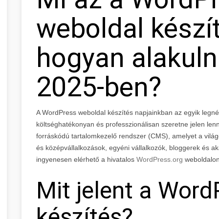
weboldal készít
hogyan alakuln
2025-ben?
A WordPress weboldal készítés napjainkban az egyik legn
költséghatékonyan és professzionálisan szeretne jelen lenn
forráskódú tartalomkezelő rendszer (CMS), amelyet a világon
és középvállalkozások, egyéni vállalkozók, bloggerek és ak
ingyenesen elérhető a hivatalos
WordPress.org
weboldalon
Mit jelent a Wor
készítés?