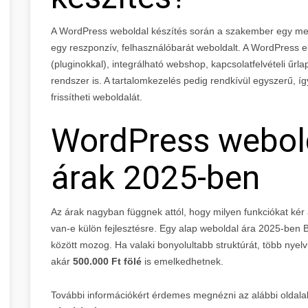
A WordPress weboldal készítés során a szakember egy megl
egy reszponzív, felhasználóbarát weboldalt. A WordPress e
(pluginokkal), integrálható webshop, kapcsolatfelvételi űrl
rendszer is. A tartalomkezelés pedig rendkívül egyszerű, í
frissítheti weboldalát.
WordPress webold
árak 2025-ben
Az árak nagyban függnek attól, hogy milyen funkciókat kér a
van-e külön fejlesztésre. Egy alap weboldal ára 2025-ben
között mozog. Ha valaki bonyolultabb struktúrát, több nyel
akár
500.000 Ft fölé
is emelkedhetnek.
További információkért érdemes megnézni az alábbi oldalak