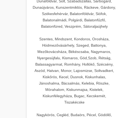
Dunaföldvár, Solt, Szabadszállás, Sárbogárd,
Dunaújváros, Kunszentmiklós, Ráckeve, Gárdony,
Székesfehérvár, Balatonföldvár, Siófok,
Balatonalmádi, Polgárdi, Balatonfűzfő,
Balatonfüred, Veszprém, Sátoraljaújhely
Szentes, Mindszent, Kondoros, Orosháza,
Hódmezővásárhely, Szeged, Battonya,
Mezőkovácsháza, Békéscsaba, Nagymaros,
Nyergesújfalu, Kismaros, Göd,Szob, Rétság,
Balassagyarmat, Romhány, Hollókő, Szécsény,
Aszód, Hatvan, Monor, Lajosmizse, Soltvadkert,
Kiskőrös, Kecel, Dusnok, Kiskunhalas,
Jánoshalma, Bácsalmás, Kelebia, Röszke,
Mórahalom, Kiskunmajsa, Kistelek,
Kiskunfélegyháza, Bugac, Kecskemét,
Tiszakécske
Nagykörös, Cegléd, Budaörs, Pécel, Gödöllő,