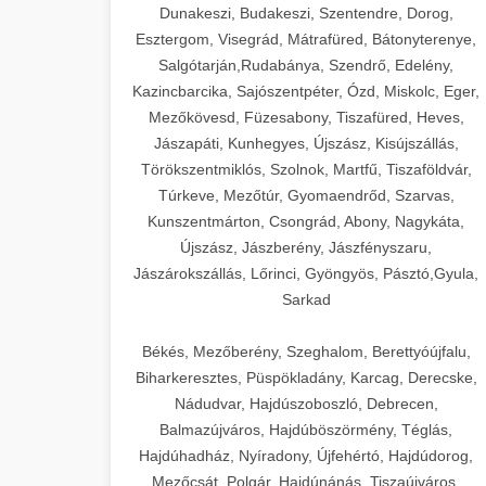
Dunakeszi, Budakeszi, Szentendre, Dorog,
Esztergom, Visegrád, Mátrafüred, Bátonyterenye,
Salgótarján,Rudabánya, Szendrő, Edelény,
Kazincbarcika, Sajószentpéter, Ózd, Miskolc, Eger,
Mezőkövesd, Füzesabony, Tiszafüred, Heves,
Jászapáti, Kunhegyes, Újszász, Kisújszállás,
Törökszentmiklós, Szolnok, Martfű, Tiszaföldvár,
Túrkeve, Mezőtúr, Gyomaendrőd, Szarvas,
Kunszentmárton, Csongrád, Abony, Nagykáta,
Újszász, Jászberény, Jászfényszaru,
Jászárokszállás, Lőrinci, Gyöngyös, Pásztó,Gyula,
Sarkad
Békés, Mezőberény, Szeghalom, Berettyóújfalu,
Biharkeresztes, Püspökladány, Karcag, Derecske,
Nádudvar, Hajdúszoboszló, Debrecen,
Balmazújváros, Hajdúböszörmény, Téglás,
Hajdúhadház, Nyíradony, Újfehértó, Hajdúdorog,
Mezőcsát, Polgár, Hajdúnánás, Tiszaújváros,