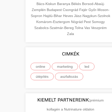
Bács-Kiskun
Baranya
Békés
Borsod-Abaúj-
Zemplén
Budapest
Csongrád
Fejér
Győr-Moson-
Sopron
Hajdú-Bihar
Heves
Jász-Nagykun-Szolnok
Komárom-Esztergom
Nógrád
Pest
Somogy
Szabolcs-Szatmár-Bereg
Tolna
Vas
Veszprém
Zala
CIMKÉK
online
marketing
led
útépítés
aszfaltozás
KIEMELT PARTNEREINK:
prémium
kollagén a Nutrinature oldalon