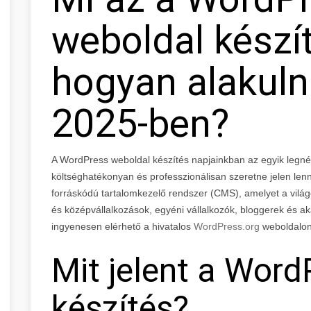
weboldal készít
hogyan alakuln
2025-ben?
A WordPress weboldal készítés napjainkban az egyik legn
költséghatékonyan és professzionálisan szeretne jelen lenn
forráskódú tartalomkezelő rendszer (CMS), amelyet a világon
és középvállalkozások, egyéni vállalkozók, bloggerek és ak
ingyenesen elérhető a hivatalos
WordPress.org
weboldalon
Mit jelent a Wor
készítés?