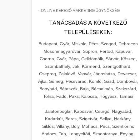
-
ONLINE KERESŐ MARKETING ÜGYNÖKSÉG
TANÁCSADÁS A KÖVETKEZŐ
TELEPÜLÉSEKEN:
Budapest, Győr, Miskolc, Pécs, Szeged, Debrecen
Mosonmagyaróvár, Sopron, Fertőd, Kapuvár,
Csorna, Győr, Pápa, Celldömölk, Sárvár, Kőszeg,
Szombathely, Ják, Körmend, Szentgotthárd,
Csepreg, Zalalövő, Vasvár, Jánosháza, Devecser,
Ajka, Sümeg, Pécsvárad, Komló, Sásd, Dombóvár,
Bonyhád, Bátaszék, Baja, Bácsalmás, Szekszárd,
Tolna, Fadd, Paks, Kalocsa, Hőgyész, Tamási
Balatonboglár, Kaposvár, Csurgó, Nagyatád,
Kadarkút, Barcs, Szigetvár, Sellye, Harkány,
Siklós, Villány, Bóly, Mohács, Pécs, Szentlőrinc
Andocs, Tab, Lengyeltóti, Simontornya, Enying,