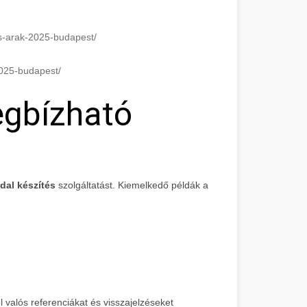
es-arak-2025-budapest/
2025-budapest/
egbízható
dal készítés
szolgáltatást. Kiemelkedő példák a
valós referenciákat és visszajelzéseket