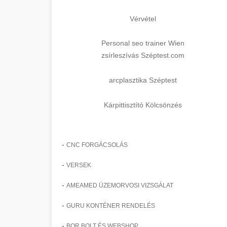
Vérvétel
Personal seo trainer Wien
zsírleszívás Széptest.com
arcplasztika Széptest
Kárpittisztító Kölcsönzés
-
CNC FORGÁCSOLÁS
-
VERSEK
-
AMEAMED ÜZEMORVOSI VIZSGÁLAT
-
GURU KONTÉNER RENDELÉS
-
BOR BOLT ÉS WEBSHOP