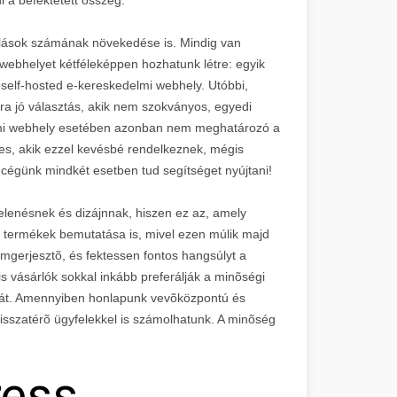
sárlások számának növekedése is. Mindig van
i webhelyet kétféleképpen hozhatunk létre: egyik
self-hosted e-kereskedelmi webhely. Utóbbi,
ra jó választás, akik nem szokványos, egyedi
lmi webhely esetében azonban nem meghatározó a
es, akik ezzel kevésbé rendelkeznek, mégis
 cégünk mindkét esetben tud segítséget nyújtani!
elenésnek és dizájnnak, hiszen ez az, amely
 termékek bemutatása is, mivel ezen múlik majd
omgerjesztõ, és fektessen fontos hangsúlyt a
is vásárlók sokkal inkább preferálják a minõségi
 árát. Amennyiben honlapunk vevõközpontú és
visszatérõ ügyfelekkel is számolhatunk. A minõség
ress