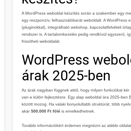
A WordPress weboldal készítés során a szakember egy megl
egy reszponzív, felhasználóbarát weboldalt. A WordPress e
(pluginokkal), integrálható webshop, kapcsolatfelvételi űrl
rendszer is. A tartalomkezelés pedig rendkívül egyszerű, í
frissítheti weboldalát.
WordPress webold
árak 2025-ben
Az árak nagyban függnek attól, hogy milyen funkciókat kér a
van-e külön fejlesztésre. Egy alap weboldal ára 2025-ben
között mozog. Ha valaki bonyolultabb struktúrát, több nyel
akár
500.000 Ft fölé
is emelkedhetnek.
További információkért érdemes megnézni az alábbi oldalak