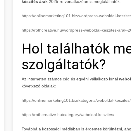
készítés árak
2025-re vonatkozóan is megtalálhatók:
https://onlinemarketing101.biz/wordpress-weboldal-keszit
https://rothcreative.hu/wordpress-weboldal-keszites-arak-
Hol találhatók m
szolgáltatók?
Az interneten számos cég és egyéni vállalkozó kínál
webol
következő oldalak:
https://onlinemarketing101.biz/kategoria/weboldal-keszites/
https://rothcreative.hu/category/weboldal-keszites/
Továbbá a közösségi médiában is érdemes körülnézni, ahol 