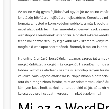
Az online világ gyors fejlõdésével együtt jár az online vá
lehetõség bõvítésre, fejlõdésre, fejlesztésre. Kereskedelm
formája a hosted e-kereskedelmi webhely, a másik pedig a 
mivel alaposabb technikai ismereteket igényel, azok számá
webshopot szeretnének létrehozni. A hosted e-kereskede
technikai hozzáértés, így leginkább azok számára kényelm
megfelelõ weblapot szeretnének. Bármelyik mellett is dönt,
Ha online áruházról beszélünk, hatalmas szerep jut a megj
megkülönbözteti a cégét más cégektõl. Hasonlóan fontos a
többek között az eladások száma is. A honlap legyen bizal
vevõkkel való kapcsolattartásra is. Napjainkban a potenciál
árut és a megbízható forrást, mint az adott termék olcsó
könnyen kezelhetõ, sokkal hamarabb eléri célját, sõt akár 
kulcsa egy profi csapat - keressen minket bizalommal!
Mi az a WordP