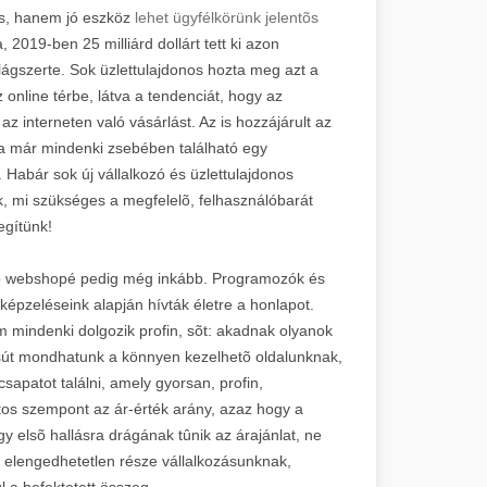
s, hanem jó eszköz
lehet ügyfélkörünk jelentõs
2019-ben 25 milliárd dollárt tett ki azon
ágszerte. Sok üzlettulajdonos hozta meg azt a
 online térbe, látva a tendenciát, hogy az
z interneten való vásárlást. Az is hozzájárult az
 már mindenki zsebében található egy
 Habár sok új vállalkozó és üzlettulajdonos
, mi szükséges a megfelelõ, felhasználóbarát
egítünk!
y jó webshopé pedig még inkább. Programozók és
lképzeléseink alapján hívták életre a honlapot.
m mindenki dolgozik profin, sõt: akadnak olyanok
sút mondhatunk a könnyen kezelhetõ oldalunknak,
patot találni, amely gyorsan, profin,
os szempont az ár-érték arány, azaz hogy a
gy elsõ hallásra drágának tûnik az árajánlat, ne
 elengedhetetlen része vállalkozásunknak,
l a befektetett összeg.