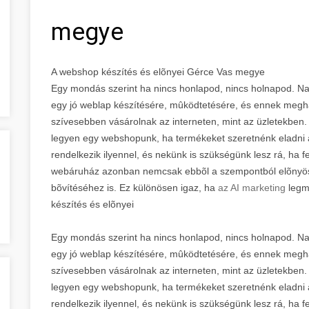
megye
A webshop készítés és elõnyei Gérce Vas megye
Egy mondás szerint ha nincs honlapod, nincs holnapod. Na
egy jó weblap készítésére, mûködtetésére, és ennek megh
szívesebben vásárolnak az interneten, mint az üzletekben.
legyen egy webshopunk, ha termékeket szeretnénk eladni 
rendelkezik ilyennel, és nekünk is szükségünk lesz rá, ha f
webáruház azonban nemcsak ebbõl a szempontból elõnyös,
bõvítéséhez is. Ez különösen igaz, ha
az AI marketing
legm
készítés és elõnyei
Egy mondás szerint ha nincs honlapod, nincs holnapod. Na
egy jó weblap készítésére, mûködtetésére, és ennek megh
szívesebben vásárolnak az interneten, mint az üzletekben.
legyen egy webshopunk, ha termékeket szeretnénk eladni 
rendelkezik ilyennel, és nekünk is szükségünk lesz rá, ha f