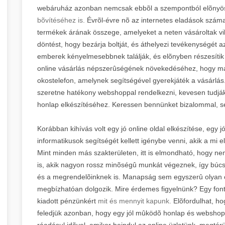
webáruház azonban nemcsak ebbõl a szempontból elõnyö
bõvítéséhez is.
Évrõl-évre nõ az internetes eladások száma, 
termékek árának összege, amelyeket a neten vásároltak vil
döntést, hogy bezárja boltját, és áthelyezi tevékenységét az
emberek kényelmesebbnek találják, és elõnyben részesítik a
online vásárlás népszerûségének növekedéséhez, hogy ma
okostelefon, amelynek segítségével gyerekjáték a vásárlás.
szeretne hatékony webshoppal rendelkezni, kevesen tudják
honlap elkészítéséhez. Keressen bennünket bizalommal, s
Korábban kihívás volt egy jó online oldal elkészítése, eg
informatikusok segítségét kellett igénybe venni, akik a mi e
Mint minden más szakterületen, itt is elmondható, hogy ne
is, akik nagyon rossz minõségû munkát végeznek, így búc
és a megrendelõinknek is. Manapság sem egyszerû olyan csa
megbízhatóan dolgozik. Mire érdemes figyelnünk? Egy font
kiadott pénzünkért
mit és mennyit kapunk.
Elõfordulhat, ho
feledjük azonban, hogy egy jól mûködõ honlap és webshop
ráadásul idõvel, amikor beindul az online üzletünk, megtérü