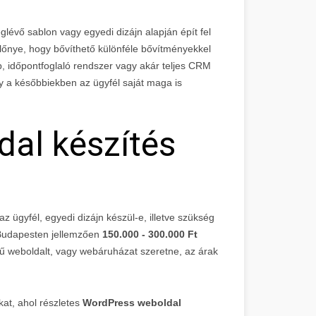
évő sablon vagy egyedi dizájn alapján épít fel
lőnye, hogy bővíthető különféle bővítményekkel
ap, időpontfoglaló rendszer vagy akár teljes CRM
gy a későbbiekben az ügyfél saját maga is
al készítés
z ügyfél, egyedi dizájn készül-e, illetve szükség
 Budapesten jellemzően
150.000 - 300.000 Ft
vű weboldalt, vagy webáruházat szeretne, az árak
at, ahol részletes
WordPress weboldal