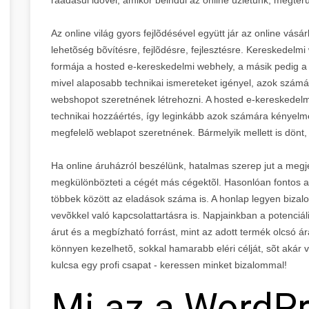
Az online világ gyors fejlõdésével együtt jár az online vá
lehetõség bõvítésre, fejlõdésre, fejlesztésre. Kereskedelm
formája a hosted e-kereskedelmi webhely, a másik pedig a 
mivel alaposabb technikai ismereteket igényel, azok számá
webshopot szeretnének létrehozni. A hosted e-kereskede
technikai hozzáértés, így leginkább azok számára kényelm
megfelelõ weblapot szeretnének. Bármelyik mellett is dönt,
Ha online áruházról beszélünk, hatalmas szerep jut a megj
megkülönbözteti a cégét más cégektõl. Hasonlóan fontos a
többek között az eladások száma is. A honlap legyen bizal
vevõkkel való kapcsolattartásra is. Napjainkban a potenciál
árut és a megbízható forrást, mint az adott termék olcsó
könnyen kezelhetõ, sokkal hamarabb eléri célját, sõt akár 
kulcsa egy profi csapat - keressen minket bizalommal!
Mi az a WordP