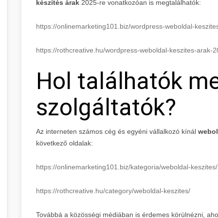
készítés árak
2025-re vonatkozóan is megtalálhatók:
https://onlinemarketing101.biz/wordpress-weboldal-keszit
https://rothcreative.hu/wordpress-weboldal-keszites-arak-
Hol találhatók m
szolgáltatók?
Az interneten számos cég és egyéni vállalkozó kínál
webol
következő oldalak:
https://onlinemarketing101.biz/kategoria/weboldal-keszites/
https://rothcreative.hu/category/weboldal-keszites/
Továbbá a közösségi médiában is érdemes körülnézni, ahol 