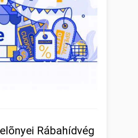
elõnyei Rábahídvég