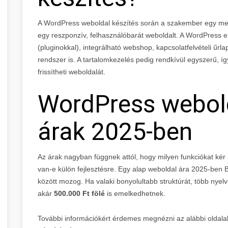
A WordPress weboldal készítés során a szakember egy megl
egy reszponzív, felhasználóbarát weboldalt. A WordPress e
(pluginokkal), integrálható webshop, kapcsolatfelvételi űrl
rendszer is. A tartalomkezelés pedig rendkívül egyszerű, í
frissítheti weboldalát.
WordPress webold
árak 2025-ben
Az árak nagyban függnek attól, hogy milyen funkciókat kér a
van-e külön fejlesztésre. Egy alap weboldal ára 2025-ben
között mozog. Ha valaki bonyolultabb struktúrát, több nyel
akár
500.000 Ft fölé
is emelkedhetnek.
További információkért érdemes megnézni az alábbi oldalak