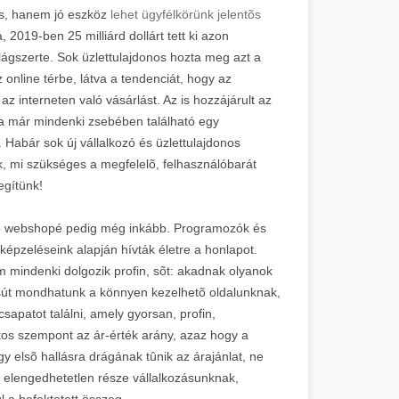
s, hanem jó eszköz
lehet ügyfélkörünk jelentõs
2019-ben 25 milliárd dollárt tett ki azon
ágszerte. Sok üzlettulajdonos hozta meg azt a
 online térbe, látva a tendenciát, hogy az
z interneten való vásárlást. Az is hozzájárult az
 már mindenki zsebében található egy
 Habár sok új vállalkozó és üzlettulajdonos
, mi szükséges a megfelelõ, felhasználóbarát
egítünk!
y jó webshopé pedig még inkább. Programozók és
lképzeléseink alapján hívták életre a honlapot.
m mindenki dolgozik profin, sõt: akadnak olyanok
sút mondhatunk a könnyen kezelhetõ oldalunknak,
patot találni, amely gyorsan, profin,
os szempont az ár-érték arány, azaz hogy a
gy elsõ hallásra drágának tûnik az árajánlat, ne
 elengedhetetlen része vállalkozásunknak,
l a befektetett összeg.