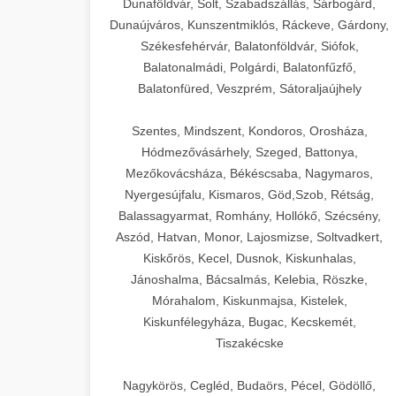
Dunaföldvár, Solt, Szabadszállás, Sárbogárd,
Dunaújváros, Kunszentmiklós, Ráckeve, Gárdony,
Székesfehérvár, Balatonföldvár, Siófok,
Balatonalmádi, Polgárdi, Balatonfűzfő,
Balatonfüred, Veszprém, Sátoraljaújhely
Szentes, Mindszent, Kondoros, Orosháza,
Hódmezővásárhely, Szeged, Battonya,
Mezőkovácsháza, Békéscsaba, Nagymaros,
Nyergesújfalu, Kismaros, Göd,Szob, Rétság,
Balassagyarmat, Romhány, Hollókő, Szécsény,
Aszód, Hatvan, Monor, Lajosmizse, Soltvadkert,
Kiskőrös, Kecel, Dusnok, Kiskunhalas,
Jánoshalma, Bácsalmás, Kelebia, Röszke,
Mórahalom, Kiskunmajsa, Kistelek,
Kiskunfélegyháza, Bugac, Kecskemét,
Tiszakécske
Nagykörös, Cegléd, Budaörs, Pécel, Gödöllő,