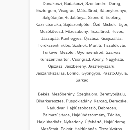
Dunakeszi, Budakeszi, Szentendre, Dorog,
Esztergom, Visegrád, Mátrafüred, Bátonyterenye,
Salgótarján,Rudabánya, Szendrő, Edelény,
Kazincbarcika, Sajószentpéter, Ózd, Miskolc, Eger,
Mezőkövesd, Füzesabony, Tiszafüred, Heves,
Jászapáti, Kunhegyes, Újszász, Kisújszállás,
Törökszentmiklós, Szolnok, Martfű, Tiszaföldvár,
Túrkeve, Mezőtúr, Gyomaendrőd, Szarvas,
Kunszentmárton, Csongrád, Abony, Nagykáta,
Újszász, Jászberény, Jászfényszaru,
Jászárokszállás, Lőrinci, Gyöngyös, Pásztó,Gyula,
Sarkad
Békés, Mezőberény, Szeghalom, Berettyóújfalu,
Biharkeresztes, Püspökladány, Karcag, Derecske,
Nádudvar, Hajdúszoboszló, Debrecen,
Balmazújváros, Hajdúböszörmény, Téglás,
Hajdúhadház, Nyíradony, Újfehértó, Hajdúdorog,
Mezőcsát, Polgár, Hajdúnánás, Tiszaújváros,