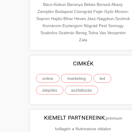
Bács-Kiskun
Baranya
Békés
Borsod-Abaúj-
Zemplén
Budapest
Csongrád
Fejér
Győr-Moson-
Sopron
Hajdú-Bihar
Heves
Jász-Nagykun-Szolnok
Komárom-Esztergom
Nógrád
Pest
Somogy
Szabolcs-Szatmár-Bereg
Tolna
Vas
Veszprém
Zala
CIMKÉK
online
marketing
led
útépítés
aszfaltozás
KIEMELT PARTNEREINK:
prémium
kollagén a Nutrinature oldalon