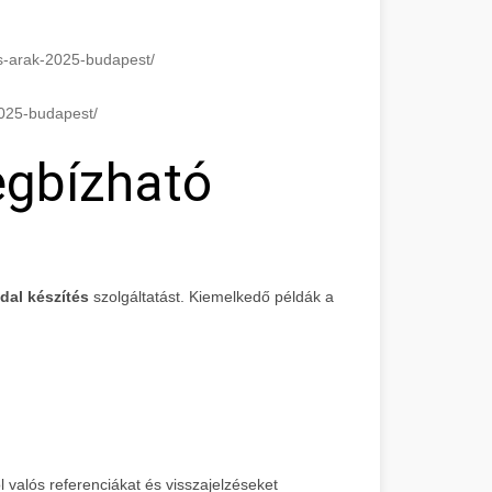
es-arak-2025-budapest/
2025-budapest/
egbízható
dal készítés
szolgáltatást. Kiemelkedő példák a
valós referenciákat és visszajelzéseket