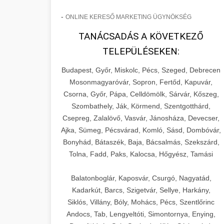
-
ONLINE KERESŐ MARKETING ÜGYNÖKSÉG
TANÁCSADÁS A KÖVETKEZŐ
TELEPÜLÉSEKEN:
Budapest, Győr, Miskolc, Pécs, Szeged, Debrecen
Mosonmagyaróvár, Sopron, Fertőd, Kapuvár,
Csorna, Győr, Pápa, Celldömölk, Sárvár, Kőszeg,
Szombathely, Ják, Körmend, Szentgotthárd,
Csepreg, Zalalövő, Vasvár, Jánosháza, Devecser,
Ajka, Sümeg, Pécsvárad, Komló, Sásd, Dombóvár,
Bonyhád, Bátaszék, Baja, Bácsalmás, Szekszárd,
Tolna, Fadd, Paks, Kalocsa, Hőgyész, Tamási
Balatonboglár, Kaposvár, Csurgó, Nagyatád,
Kadarkút, Barcs, Szigetvár, Sellye, Harkány,
Siklós, Villány, Bóly, Mohács, Pécs, Szentlőrinc
Andocs, Tab, Lengyeltóti, Simontornya, Enying,