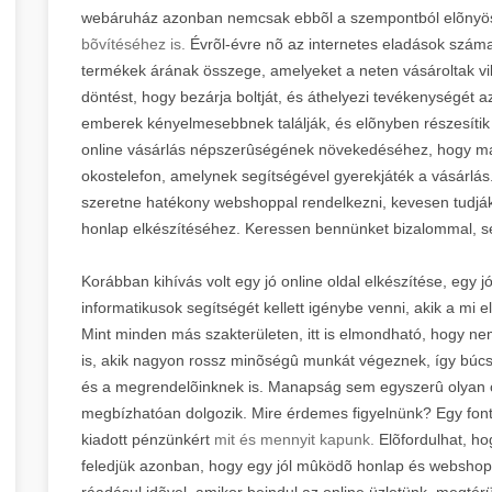
webáruház azonban nemcsak ebbõl a szempontból elõnyö
bõvítéséhez is.
Évrõl-évre nõ az internetes eladások száma, 
termékek árának összege, amelyeket a neten vásároltak vil
döntést, hogy bezárja boltját, és áthelyezi tevékenységét az
emberek kényelmesebbnek találják, és elõnyben részesítik a
online vásárlás népszerûségének növekedéséhez, hogy ma
okostelefon, amelynek segítségével gyerekjáték a vásárlás.
szeretne hatékony webshoppal rendelkezni, kevesen tudják
honlap elkészítéséhez. Keressen bennünket bizalommal, s
Korábban kihívás volt egy jó online oldal elkészítése, eg
informatikusok segítségét kellett igénybe venni, akik a mi e
Mint minden más szakterületen, itt is elmondható, hogy ne
is, akik nagyon rossz minõségû munkát végeznek, így búc
és a megrendelõinknek is. Manapság sem egyszerû olyan csa
megbízhatóan dolgozik. Mire érdemes figyelnünk? Egy font
kiadott pénzünkért
mit és mennyit kapunk.
Elõfordulhat, ho
feledjük azonban, hogy egy jól mûködõ honlap és webshop
ráadásul idõvel, amikor beindul az online üzletünk, megtérü