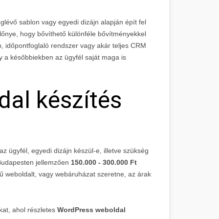
évő sablon vagy egyedi dizájn alapján épít fel
lőnye, hogy bővíthető különféle bővítményekkel
ap, időpontfoglaló rendszer vagy akár teljes CRM
gy a későbbiekben az ügyfél saját maga is
al készítés
z ügyfél, egyedi dizájn készül-e, illetve szükség
 Budapesten jellemzően
150.000 - 300.000 Ft
vű weboldalt, vagy webáruházat szeretne, az árak
at, ahol részletes
WordPress weboldal