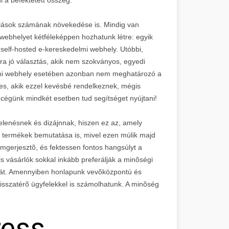
sárlások számának növekedése is. Mindig van
i webhelyet kétféleképpen hozhatunk létre: egyik
self-hosted e-kereskedelmi webhely. Utóbbi,
ra jó választás, akik nem szokványos, egyedi
lmi webhely esetében azonban nem meghatározó a
es, akik ezzel kevésbé rendelkeznek, mégis
 cégünk mindkét esetben tud segítséget nyújtani!
elenésnek és dizájnnak, hiszen ez az, amely
 termékek bemutatása is, mivel ezen múlik majd
omgerjesztõ, és fektessen fontos hangsúlyt a
is vásárlók sokkal inkább preferálják a minõségi
 árát. Amennyiben honlapunk vevõközpontú és
visszatérõ ügyfelekkel is számolhatunk. A minõség
ress