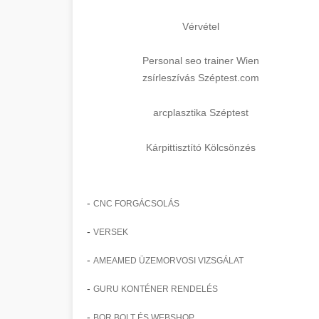
Vérvétel
Personal seo trainer Wien
zsírleszívás Széptest.com
arcplasztika Széptest
Kárpittisztító Kölcsönzés
-
CNC FORGÁCSOLÁS
-
VERSEK
-
AMEAMED ÜZEMORVOSI VIZSGÁLAT
-
GURU KONTÉNER RENDELÉS
-
BOR BOLT ÉS WEBSHOP