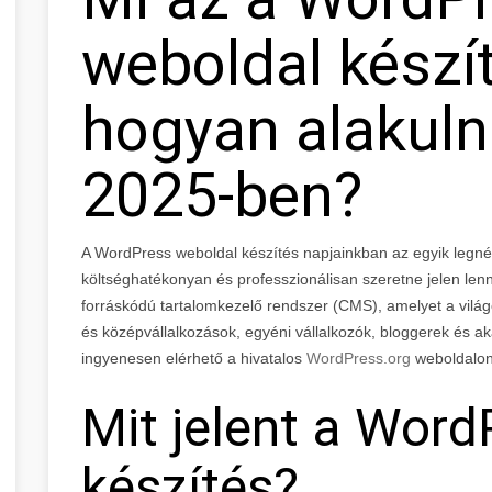
weboldal készít
hogyan alakuln
2025-ben?
A WordPress weboldal készítés napjainkban az egyik legn
költséghatékonyan és professzionálisan szeretne jelen lenn
forráskódú tartalomkezelő rendszer (CMS), amelyet a világon
és középvállalkozások, egyéni vállalkozók, bloggerek és ak
ingyenesen elérhető a hivatalos
WordPress.org
weboldalon
Mit jelent a Wor
készítés?