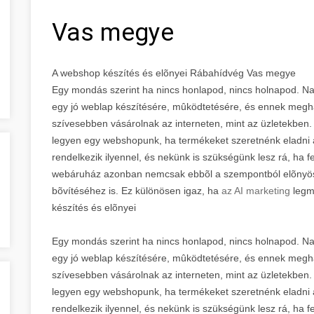
Vas megye
A webshop készítés és elõnyei Rábahídvég Vas megye
Egy mondás szerint ha nincs honlapod, nincs holnapod. Na
egy jó weblap készítésére, mûködtetésére, és ennek megh
szívesebben vásárolnak az interneten, mint az üzletekben.
legyen egy webshopunk, ha termékeket szeretnénk eladni 
rendelkezik ilyennel, és nekünk is szükségünk lesz rá, ha f
webáruház azonban nemcsak ebbõl a szempontból elõnyös,
bõvítéséhez is. Ez különösen igaz, ha
az AI marketing
legm
készítés és elõnyei
Egy mondás szerint ha nincs honlapod, nincs holnapod. Na
egy jó weblap készítésére, mûködtetésére, és ennek megh
szívesebben vásárolnak az interneten, mint az üzletekben.
legyen egy webshopunk, ha termékeket szeretnénk eladni 
rendelkezik ilyennel, és nekünk is szükségünk lesz rá, ha f