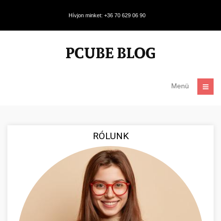
Hívjon minket: +36 70 629 06 90
Menü
RÓLUNK