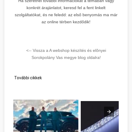
Ha szeretnél további információkat a témában vagy
konkrét árajánlatot, keresd fel a fent linkelt
szolgáltatókat, és ne feledd: az első benyomás ma már
az online térben kezdődik!
<-- Vissza a A webshop készítés és elõnyei
Sorokpolány Vas megye blog oldalra!
További cikkek