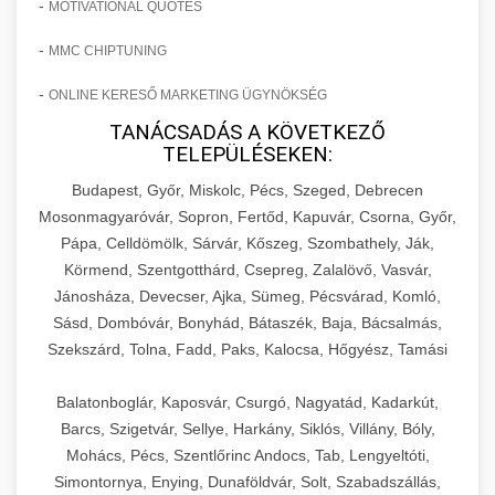
-
MOTIVATIONAL QUOTES
-
MMC CHIPTUNING
-
ONLINE KERESŐ MARKETING ÜGYNÖKSÉG
TANÁCSADÁS A KÖVETKEZŐ
TELEPÜLÉSEKEN:
Budapest, Győr, Miskolc, Pécs, Szeged, Debrecen
Mosonmagyaróvár, Sopron, Fertőd, Kapuvár, Csorna, Győr,
Pápa, Celldömölk, Sárvár, Kőszeg, Szombathely, Ják,
Körmend, Szentgotthárd, Csepreg, Zalalövő, Vasvár,
Jánosháza, Devecser, Ajka, Sümeg, Pécsvárad, Komló,
Sásd, Dombóvár, Bonyhád, Bátaszék, Baja, Bácsalmás,
Szekszárd, Tolna, Fadd, Paks, Kalocsa, Hőgyész, Tamási
Balatonboglár, Kaposvár, Csurgó, Nagyatád, Kadarkút,
Barcs, Szigetvár, Sellye, Harkány, Siklós, Villány, Bóly,
Mohács, Pécs, Szentlőrinc Andocs, Tab, Lengyeltóti,
Simontornya, Enying, Dunaföldvár, Solt, Szabadszállás,