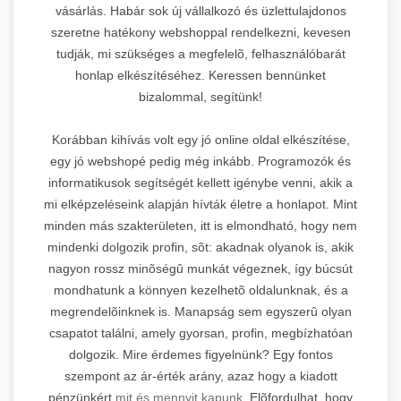
vásárlás. Habár sok új vállalkozó és üzlettulajdonos
szeretne hatékony webshoppal rendelkezni, kevesen
tudják, mi szükséges a megfelelõ, felhasználóbarát
honlap elkészítéséhez. Keressen bennünket
bizalommal, segítünk!
Korábban kihívás volt egy jó online oldal elkészítése,
egy jó webshopé pedig még inkább. Programozók és
informatikusok segítségét kellett igénybe venni, akik a
mi elképzeléseink alapján hívták életre a honlapot. Mint
minden más szakterületen, itt is elmondható, hogy nem
mindenki dolgozik profin, sõt: akadnak olyanok is, akik
nagyon rossz minõségû munkát végeznek, így búcsút
mondhatunk a könnyen kezelhetõ oldalunknak, és a
megrendelõinknek is. Manapság sem egyszerû olyan
csapatot találni, amely gyorsan, profin, megbízhatóan
dolgozik. Mire érdemes figyelnünk? Egy fontos
szempont az ár-érték arány, azaz hogy a kiadott
pénzünkért
mit és mennyit kapunk.
Elõfordulhat, hogy