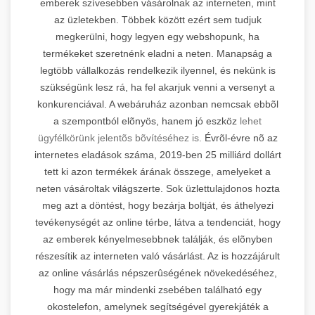
emberek szívesebben vásárolnak az interneten, mint
az üzletekben. Többek között ezért sem tudjuk
megkerülni, hogy legyen egy webshopunk, ha
termékeket szeretnénk eladni a neten. Manapság a
legtöbb vállalkozás rendelkezik ilyennel, és nekünk is
szükségünk lesz rá, ha fel akarjuk venni a versenyt a
konkurenciával. A webáruház azonban nemcsak ebbõl
a szempontból elõnyös, hanem jó eszköz
lehet
ügyfélkörünk jelentõs bõvítéséhez is.
Évrõl-évre nõ az
internetes eladások száma, 2019-ben 25 milliárd dollárt
tett ki azon termékek árának összege, amelyeket a
neten vásároltak világszerte. Sok üzlettulajdonos hozta
meg azt a döntést, hogy bezárja boltját, és áthelyezi
tevékenységét az online térbe, látva a tendenciát, hogy
az emberek kényelmesebbnek találják, és elõnyben
részesítik az interneten való vásárlást. Az is hozzájárult
az online vásárlás népszerûségének növekedéséhez,
hogy ma már mindenki zsebében található egy
okostelefon, amelynek segítségével gyerekjáték a