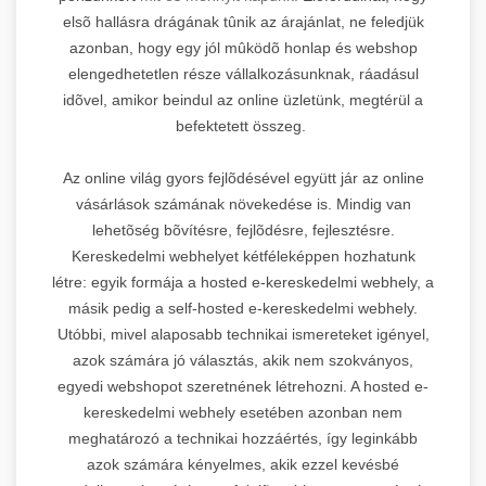
elsõ hallásra drágának tûnik az árajánlat, ne feledjük
azonban, hogy egy jól mûködõ honlap és webshop
elengedhetetlen része vállalkozásunknak, ráadásul
idõvel, amikor beindul az online üzletünk, megtérül a
befektetett összeg.
Az online világ gyors fejlõdésével együtt jár az online
vásárlások számának növekedése is. Mindig van
lehetõség bõvítésre, fejlõdésre, fejlesztésre.
Kereskedelmi webhelyet kétféleképpen hozhatunk
létre: egyik formája a hosted e-kereskedelmi webhely, a
másik pedig a self-hosted e-kereskedelmi webhely.
Utóbbi, mivel alaposabb technikai ismereteket igényel,
azok számára jó választás, akik nem szokványos,
egyedi webshopot szeretnének létrehozni. A hosted e-
kereskedelmi webhely esetében azonban nem
meghatározó a technikai hozzáértés, így leginkább
azok számára kényelmes, akik ezzel kevésbé