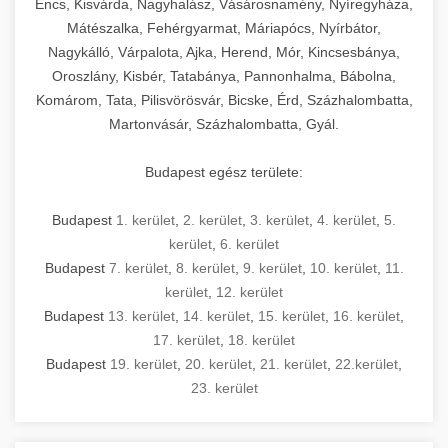
Encs, Kisvárda, Nagyhalász, Vásárosnamény, Nyíregyháza,
Mátészalka, Fehérgyarmat, Máriapócs, Nyírbátor,
Nagykálló, Várpalota, Ajka, Herend, Mór, Kincsesbánya,
Oroszlány, Kisbér, Tatabánya, Pannonhalma, Bábolna,
Komárom, Tata, Pilisvörösvár, Bicske, Érd, Százhalombatta,
Martonvásár, Százhalombatta, Gyál.
Budapest egész területe:
Budapest
1. kerület
,
2. kerület
,
3. kerület
,
4. kerület
,
5.
kerület
,
6. kerület
Budapest
7. kerület
,
8. kerület
,
9. kerület
,
10. kerület
,
11.
kerület
,
12. kerület
Budapest
13. kerület
,
14. kerület
,
15. kerület
,
16. kerület
,
17. kerület
,
18. kerület
Budapest
19. kerület
,
20. kerület
,
21. kerület
,
22.kerület
,
23. kerület