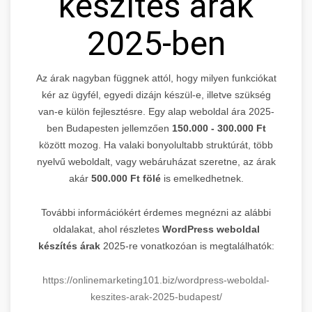
készítés árak
2025-ben
Az árak nagyban függnek attól, hogy milyen funkciókat
kér az ügyfél, egyedi dizájn készül-e, illetve szükség
van-e külön fejlesztésre. Egy alap weboldal ára 2025-
ben Budapesten jellemzően
150.000 - 300.000 Ft
között mozog. Ha valaki bonyolultabb struktúrát, több
nyelvű weboldalt, vagy webáruházat szeretne, az árak
akár
500.000 Ft fölé
is emelkedhetnek.
További információkért érdemes megnézni az alábbi
oldalakat, ahol részletes
WordPress weboldal
készítés árak
2025-re vonatkozóan is megtalálhatók:
https://onlinemarketing101.biz/wordpress-weboldal-
keszites-arak-2025-budapest/