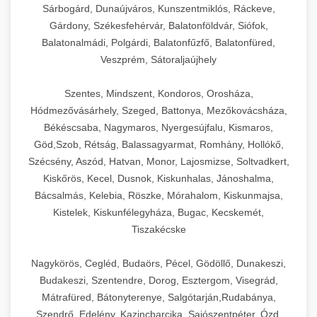
Sárbogárd, Dunaújváros, Kunszentmiklós, Ráckeve,
Gárdony, Székesfehérvár, Balatonföldvár, Siófok,
Balatonalmádi, Polgárdi, Balatonfűzfő, Balatonfüred,
Veszprém, Sátoraljaújhely
Szentes, Mindszent, Kondoros, Orosháza,
Hódmezővásárhely, Szeged, Battonya, Mezőkovácsháza,
Békéscsaba, Nagymaros, Nyergesújfalu, Kismaros,
Göd,Szob, Rétság, Balassagyarmat, Romhány, Hollókő,
Szécsény, Aszód, Hatvan, Monor, Lajosmizse, Soltvadkert,
Kiskőrös, Kecel, Dusnok, Kiskunhalas, Jánoshalma,
Bácsalmás, Kelebia, Röszke, Mórahalom, Kiskunmajsa,
Kistelek, Kiskunfélegyháza, Bugac, Kecskemét,
Tiszakécske
Nagykörös, Cegléd, Budaörs, Pécel, Gödöllő, Dunakeszi,
Budakeszi, Szentendre, Dorog, Esztergom, Visegrád,
Mátrafüred, Bátonyterenye, Salgótarján,Rudabánya,
Szendrő, Edelény, Kazincbarcika, Sajószentpéter, Ózd,