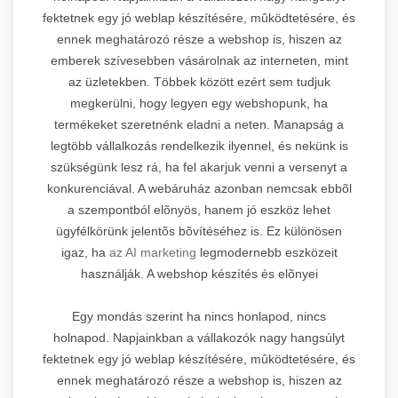
fektetnek egy jó weblap készítésére, mûködtetésére, és
ennek meghatározó része a webshop is, hiszen az
emberek szívesebben vásárolnak az interneten, mint
az üzletekben. Többek között ezért sem tudjuk
megkerülni, hogy legyen egy webshopunk, ha
termékeket szeretnénk eladni a neten. Manapság a
legtöbb vállalkozás rendelkezik ilyennel, és nekünk is
szükségünk lesz rá, ha fel akarjuk venni a versenyt a
konkurenciával. A webáruház azonban nemcsak ebbõl
a szempontból elõnyös, hanem jó eszköz lehet
ügyfélkörünk jelentõs bõvítéséhez is. Ez különösen
igaz, ha
az AI marketing
legmodernebb eszközeit
használják. A webshop készítés és elõnyei
Egy mondás szerint ha nincs honlapod, nincs
holnapod. Napjainkban a vállakozók nagy hangsúlyt
fektetnek egy jó weblap készítésére, mûködtetésére, és
ennek meghatározó része a webshop is, hiszen az