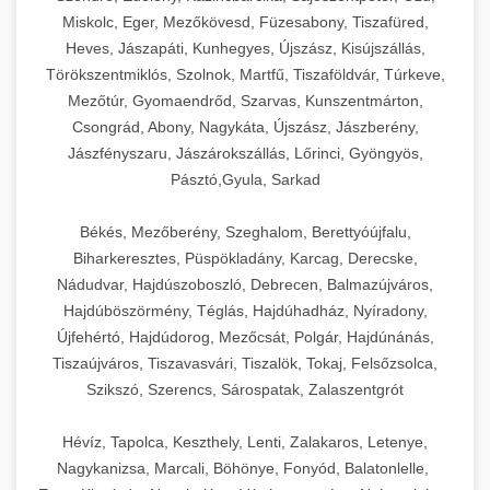
Miskolc, Eger, Mezőkövesd, Füzesabony, Tiszafüred,
Heves, Jászapáti, Kunhegyes, Újszász, Kisújszállás,
Törökszentmiklós, Szolnok, Martfű, Tiszaföldvár, Túrkeve,
Mezőtúr, Gyomaendrőd, Szarvas, Kunszentmárton,
Csongrád, Abony, Nagykáta, Újszász, Jászberény,
Jászfényszaru, Jászárokszállás, Lőrinci, Gyöngyös,
Pásztó,Gyula, Sarkad
Békés, Mezőberény, Szeghalom, Berettyóújfalu,
Biharkeresztes, Püspökladány, Karcag, Derecske,
Nádudvar, Hajdúszoboszló, Debrecen, Balmazújváros,
Hajdúböszörmény, Téglás, Hajdúhadház, Nyíradony,
Újfehértó, Hajdúdorog, Mezőcsát, Polgár, Hajdúnánás,
Tiszaújváros, Tiszavasvári, Tiszalök, Tokaj, Felsőzsolca,
Szikszó, Szerencs, Sárospatak, Zalaszentgrót
Hévíz, Tapolca, Keszthely, Lenti, Zalakaros, Letenye,
Nagykanizsa, Marcali, Böhönye, Fonyód, Balatonlelle,