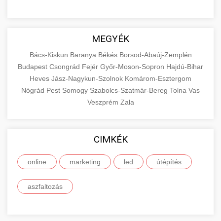
MEGYÉK
Bács-Kiskun
Baranya
Békés
Borsod-Abaúj-Zemplén
Budapest
Csongrád
Fejér
Győr-Moson-Sopron
Hajdú-Bihar
Heves
Jász-Nagykun-Szolnok
Komárom-Esztergom
Nógrád
Pest
Somogy
Szabolcs-Szatmár-Bereg
Tolna
Vas
Veszprém
Zala
CIMKÉK
online
marketing
led
útépítés
aszfaltozás