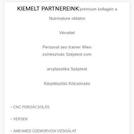
KIEMELT PARTNEREINK:
prémium kollagén a
Nutrinature oldalon
Vérvétel
Personal seo trainer Wien
zsírleszívás Széptest.com
arcplasztika Széptest
Kárpittisztító Kölcsönzés
-
CNC FORGÁCSOLÁS
-
VERSEK
-
AMEAMED ÜZEMORVOSI VIZSGÁLAT