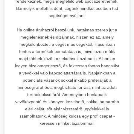
rendelkeznek, mégis megfelelõ weblapot szeretnének.
Bármelyik mellett is dönt, cégünk mindkét esetben tud
segítséget nyújtani!
Ha online áruházról beszélünk, hatalmas szerep jut a
megjelenésnek és dizájnnak, hiszen ez az, amely
megkülönbözteti a cégét más cégektõl. Hasonlóan
fontos a termékek bemutatása is, mivel ezen múlik
majd többek között az eladások száma is. A honlap
legyen bizalomgerjesztõ, és fektessen fontos hangsúlyt
a vevõkkel való kapcsolattartásra is. Napjainkban a
potenciális vásárlók sokkal inkább preferálják a
minõségi árut és a megbízható forrást, mint az adott
termék olcsó árát. Amennyiben honlapunk
vevõközpontú és könnyen kezelhetõ, sokkal hamarabb
eléri célját, sõt akár visszatérõ ügyfelekkel is
számolhatunk. A minõség kulcsa egy profi csapat -
keressen minket bizalommal!