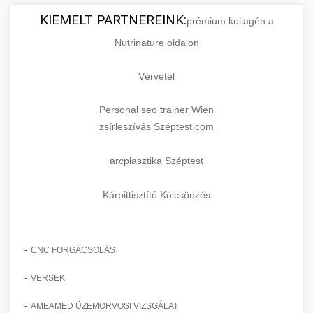
KIEMELT PARTNEREINK:
prémium kollagén a
Nutrinature oldalon
Vérvétel
Personal seo trainer Wien
zsírleszívás Széptest.com
arcplasztika Széptest
Kárpittisztító Kölcsönzés
-
CNC FORGÁCSOLÁS
-
VERSEK
-
AMEAMED ÜZEMORVOSI VIZSGÁLAT