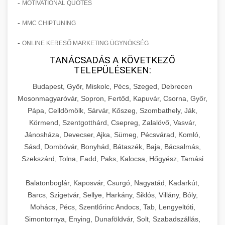
-
MOTIVATIONAL QUOTES
-
MMC CHIPTUNING
-
ONLINE KERESŐ MARKETING ÜGYNÖKSÉG
TANÁCSADÁS A KÖVETKEZŐ
TELEPÜLÉSEKEN:
Budapest, Győr, Miskolc, Pécs, Szeged, Debrecen
Mosonmagyaróvár, Sopron, Fertőd, Kapuvár, Csorna, Győr,
Pápa, Celldömölk, Sárvár, Kőszeg, Szombathely, Ják,
Körmend, Szentgotthárd, Csepreg, Zalalövő, Vasvár,
Jánosháza, Devecser, Ajka, Sümeg, Pécsvárad, Komló,
Sásd, Dombóvár, Bonyhád, Bátaszék, Baja, Bácsalmás,
Szekszárd, Tolna, Fadd, Paks, Kalocsa, Hőgyész, Tamási
Balatonboglár, Kaposvár, Csurgó, Nagyatád, Kadarkút,
Barcs, Szigetvár, Sellye, Harkány, Siklós, Villány, Bóly,
Mohács, Pécs, Szentlőrinc Andocs, Tab, Lengyeltóti,
Simontornya, Enying, Dunaföldvár, Solt, Szabadszállás,