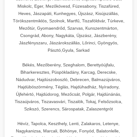
Miskolc, Eger, Mezőkövesd, Füzesabony, Tiszafüred,
Heves, Jászapáti, Kunhegyes, Újszász, Kisújszállás,
Törökszentmiklós, Szolnok, Martfű, Tiszaföldvár, Túrkeve,
Mezőtúr, Gyomaendrőd, Szarvas, Kunszentmárton,
Csongrád, Abony, Nagykáta, Újszász, Jászberény,
Jászfényszaru, Jászárokszállás, Lőrinci, Gyöngyös,
Pásztó,Gyula, Sarkad
Békés, Mezőberény, Szeghalom, Berettyóújfalu,
Biharkeresztes, Püspökladány, Karcag, Derecske,
Nádudvar, Hajdúszoboszló, Debrecen, Balmazújváros,
Hajdúböszörmény, Téglás, Hajdúhadház, Nyíradony,
Újfehértó, Hajdúdorog, Mezőcsát, Polgár, Hajdúnánás,
Tiszaújváros, Tiszavasvári, Tiszalök, Tokaj, Felsőzsolca,
Szikszó, Szerencs, Sárospatak, Zalaszentgrót
Hévíz, Tapolca, Keszthely, Lenti, Zalakaros, Letenye,
Nagykanizsa, Marcali, Böhönye, Fonyód, Balatonlelle,