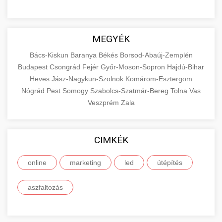
MEGYÉK
Bács-Kiskun
Baranya
Békés
Borsod-Abaúj-Zemplén
Budapest
Csongrád
Fejér
Győr-Moson-Sopron
Hajdú-Bihar
Heves
Jász-Nagykun-Szolnok
Komárom-Esztergom
Nógrád
Pest
Somogy
Szabolcs-Szatmár-Bereg
Tolna
Vas
Veszprém
Zala
CIMKÉK
online
marketing
led
útépítés
aszfaltozás