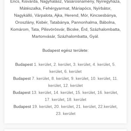
Encs, Kisvárda, Nagyhalász, Vásárosnamény, Nyíregyháza,
Mátészalka, Fehérgyarmat, Máriapócs, Nyírbátor,
Nagykálló, Várpalota, Ajka, Herend, Mór, Kincsesbánya,
Oroszlány, Kisbér, Tatabánya, Pannonhalma, Bábolna,
Komárom, Tata, Pilisvörösvár, Bicske, Érd, Százhalombatta,
Martonvásár, Százhalombatta, Gyál.
Budapest egész területe:
Budapest
1. kerület
,
2. kerület
,
3. kerület
,
4. kerület
,
5.
kerület
,
6. kerület
Budapest
7. kerület
,
8. kerület
,
9. kerület
,
10. kerület
,
11.
kerület
,
12. kerület
Budapest
13. kerület
,
14. kerület
,
15. kerület
,
16. kerület
,
17. kerület
,
18. kerület
Budapest
19. kerület
,
20. kerület
,
21. kerület
,
22.kerület
,
23. kerület