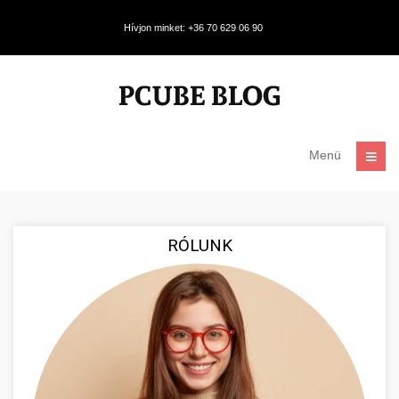
Hívjon minket: +36 70 629 06 90
Menü
RÓLUNK