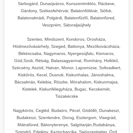
Sárbogárd, Dunaújváros, Kunszentmiklós, Ráckeve,
Gárdony, Székesfehérvár, Balatonföldvár, Siófok,
Balatonalmádi, Polgárdi, Balatonfűzfő, Balatonfüred,
Veszprém, Sátoraljaújhely
Szentes, Mindszent, Kondoros, Orosháza,
Hódmezővásárhely, Szeged, Battonya, Mezőkovácsháza,
Békéscsaba, Nagymaros, Nyergesújfalu, Kismaros,
Göd,Szob, Rétság, Balassagyarmat, Romhány, Hollókő,
Szécsény, Aszód, Hatvan, Monor, Lajosmizse, Soltvadkert,
Kiskőrös, Kecel, Dusnok, Kiskunhalas, Jánoshalma,
Bácsalmás, Kelebia, Röszke, Mórahalom, Kiskunmajsa,
Kistelek, Kiskunfélegyháza, Bugac, Kecskemét,
Tiszakécske
Nagykörös, Cegléd, Budaörs, Pécel, Gödöllő, Dunakeszi,
Budakeszi, Szentendre, Dorog, Esztergom, Visegrád,
Mátrafüred, Bátonyterenye, Salgótarján,Rudabánya,
Szendrő, Edelény, Kazincbarcika, Sajószentpéter, Ózd,