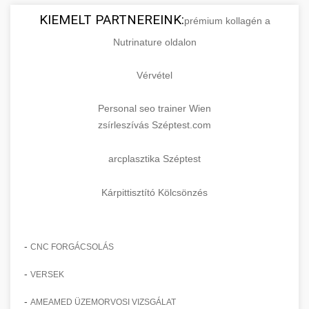
KIEMELT PARTNEREINK:
prémium kollagén a
Nutrinature oldalon
Vérvétel
Personal seo trainer Wien
zsírleszívás Széptest.com
arcplasztika Széptest
Kárpittisztító Kölcsönzés
-
CNC FORGÁCSOLÁS
-
VERSEK
-
AMEAMED ÜZEMORVOSI VIZSGÁLAT