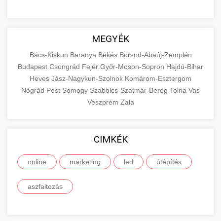
MEGYÉK
Bács-Kiskun
Baranya
Békés
Borsod-Abaúj-Zemplén
Budapest
Csongrád
Fejér
Győr-Moson-Sopron
Hajdú-Bihar
Heves
Jász-Nagykun-Szolnok
Komárom-Esztergom
Nógrád
Pest
Somogy
Szabolcs-Szatmár-Bereg
Tolna
Vas
Veszprém
Zala
CIMKÉK
online
marketing
led
útépítés
aszfaltozás