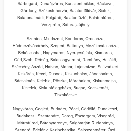
Sárbogárd, Dunaújváros, Kunszentmiklós, Ráckeve,
Gárdony, Székesfehérvár, Balatonföldvár, Siófok,
Balatonalmádi, Polgárdi, Balatonfűzfő, Balatonfüred,
Veszprém, Sátoraljaújhely
Szentes, Mindszent, Kondoros, Orosháza,
Hódmezővásárhely, Szeged, Battonya, Mezőkovácsháza,
Békéscsaba, Nagymaros, Nyergesújfalu, Kismaros,
Göd,Szob, Rétság, Balassagyarmat, Romhány, Hollókő,
Szécsény, Aszód, Hatvan, Monor, Lajosmizse, Soltvadkert,
Kiskőrös, Kecel, Dusnok, Kiskunhalas, Jánoshalma,
Bácsalmás, Kelebia, Röszke, Mórahalom, Kiskunmajsa,
Kistelek, Kiskunfélegyháza, Bugac, Kecskemét,
Tiszakécske
Nagykörös, Cegléd, Budaörs, Pécel, Gödöllő, Dunakeszi,
Budakeszi, Szentendre, Dorog, Esztergom, Visegrád,
Mátrafüred, Bátonyterenye, Salgótarján,Rudabánya,
Szendrő, Edelény, Kazincbarcika, Sajószentpéter, Ózd,