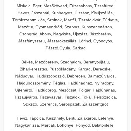
Miskolc, Eger, Mezőkövesd, Füzesabony, Tiszafüred,
Heves, Jászapáti, Kunhegyes, Újszász, Kisújszállás,
Törökszentmiklós, Szolnok, Martfű, Tiszaföldvár, Túrkeve,
Mezőtúr, Gyomaendrőd, Szarvas, Kunszentmárton,
Csongrád, Abony, Nagykáta, Újszász, Jászberény,
Jászfényszaru, Jászárokszállás, Lőrinci, Gyöngyös,
Pásztó,Gyula, Sarkad
Békés, Mezőberény, Szeghalom, Berettyóújfalu,
Biharkeresztes, Püspökladány, Karcag, Derecske,
Nádudvar, Hajdúszoboszló, Debrecen, Balmazújváros,
Hajdúböszörmény, Téglás, Hajdúhadház, Nyíradony,
Újfehértó, Hajdúdorog, Mezőcsát, Polgár, Hajdúnánás,
Tiszaújváros, Tiszavasvári, Tiszalök, Tokaj, Felsőzsolca,
Szikszó, Szerencs, Sárospatak, Zalaszentgrót
Hévíz, Tapolca, Keszthely, Lenti, Zalakaros, Letenye,
Nagykanizsa, Marcali, Böhönye, Fonyód, Balatonlelle,