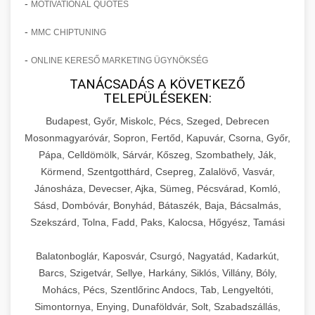
-
MOTIVATIONAL QUOTES
-
MMC CHIPTUNING
-
ONLINE KERESŐ MARKETING ÜGYNÖKSÉG
TANÁCSADÁS A KÖVETKEZŐ
TELEPÜLÉSEKEN:
Budapest, Győr, Miskolc, Pécs, Szeged, Debrecen
Mosonmagyaróvár, Sopron, Fertőd, Kapuvár, Csorna, Győr,
Pápa, Celldömölk, Sárvár, Kőszeg, Szombathely, Ják,
Körmend, Szentgotthárd, Csepreg, Zalalövő, Vasvár,
Jánosháza, Devecser, Ajka, Sümeg, Pécsvárad, Komló,
Sásd, Dombóvár, Bonyhád, Bátaszék, Baja, Bácsalmás,
Szekszárd, Tolna, Fadd, Paks, Kalocsa, Hőgyész, Tamási
Balatonboglár, Kaposvár, Csurgó, Nagyatád, Kadarkút,
Barcs, Szigetvár, Sellye, Harkány, Siklós, Villány, Bóly,
Mohács, Pécs, Szentlőrinc Andocs, Tab, Lengyeltóti,
Simontornya, Enying, Dunaföldvár, Solt, Szabadszállás,