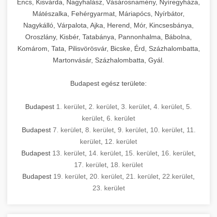
Encs, Kisvárda, Nagyhalász, Vásárosnamény, Nyíregyháza,
Mátészalka, Fehérgyarmat, Máriapócs, Nyírbátor,
Nagykálló, Várpalota, Ajka, Herend, Mór, Kincsesbánya,
Oroszlány, Kisbér, Tatabánya, Pannonhalma, Bábolna,
Komárom, Tata, Pilisvörösvár, Bicske, Érd, Százhalombatta,
Martonvásár, Százhalombatta, Gyál.
Budapest egész területe:
Budapest
1. kerület
,
2. kerület
,
3. kerület
,
4. kerület
,
5.
kerület
,
6. kerület
Budapest
7. kerület
,
8. kerület
,
9. kerület
,
10. kerület
,
11.
kerület
,
12. kerület
Budapest
13. kerület
,
14. kerület
,
15. kerület
,
16. kerület
,
17. kerület
,
18. kerület
Budapest
19. kerület
,
20. kerület
,
21. kerület
,
22.kerület
,
23. kerület