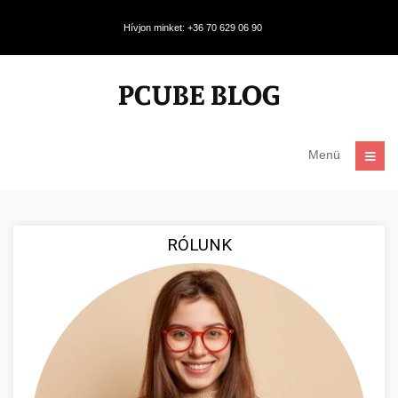
Hívjon minket: +36 70 629 06 90
Menü
RÓLUNK