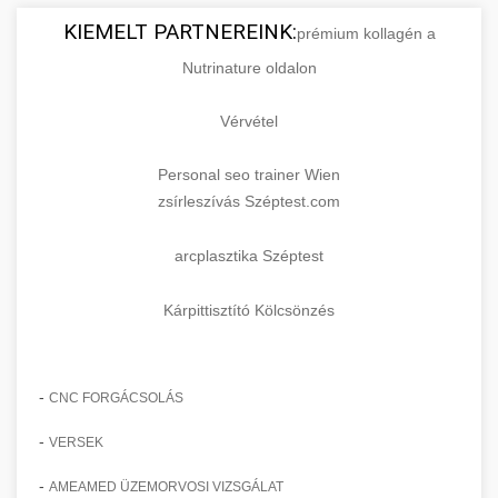
KIEMELT PARTNEREINK:
prémium kollagén a
Nutrinature oldalon
Vérvétel
Personal seo trainer Wien
zsírleszívás Széptest.com
arcplasztika Széptest
Kárpittisztító Kölcsönzés
-
CNC FORGÁCSOLÁS
-
VERSEK
-
AMEAMED ÜZEMORVOSI VIZSGÁLAT