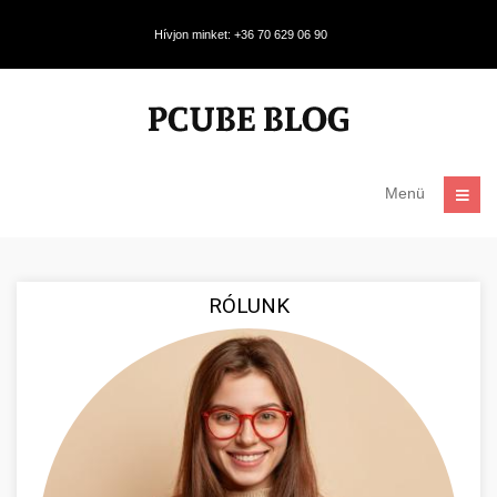
Hívjon minket: +36 70 629 06 90
Menü
RÓLUNK