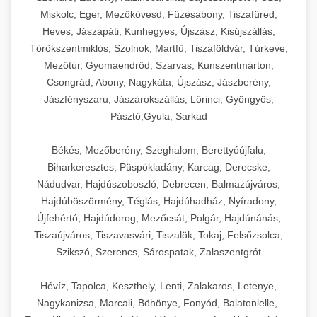
Miskolc, Eger, Mezőkövesd, Füzesabony, Tiszafüred,
Heves, Jászapáti, Kunhegyes, Újszász, Kisújszállás,
Törökszentmiklós, Szolnok, Martfű, Tiszaföldvár, Túrkeve,
Mezőtúr, Gyomaendrőd, Szarvas, Kunszentmárton,
Csongrád, Abony, Nagykáta, Újszász, Jászberény,
Jászfényszaru, Jászárokszállás, Lőrinci, Gyöngyös,
Pásztó,Gyula, Sarkad
Békés, Mezőberény, Szeghalom, Berettyóújfalu,
Biharkeresztes, Püspökladány, Karcag, Derecske,
Nádudvar, Hajdúszoboszló, Debrecen, Balmazújváros,
Hajdúböszörmény, Téglás, Hajdúhadház, Nyíradony,
Újfehértó, Hajdúdorog, Mezőcsát, Polgár, Hajdúnánás,
Tiszaújváros, Tiszavasvári, Tiszalök, Tokaj, Felsőzsolca,
Szikszó, Szerencs, Sárospatak, Zalaszentgrót
Hévíz, Tapolca, Keszthely, Lenti, Zalakaros, Letenye,
Nagykanizsa, Marcali, Böhönye, Fonyód, Balatonlelle,