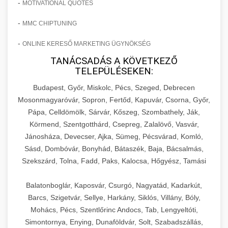
-
MOTIVATIONAL QUOTES
-
MMC CHIPTUNING
-
ONLINE KERESŐ MARKETING ÜGYNÖKSÉG
TANÁCSADÁS A KÖVETKEZŐ
TELEPÜLÉSEKEN:
Budapest, Győr, Miskolc, Pécs, Szeged, Debrecen
Mosonmagyaróvár, Sopron, Fertőd, Kapuvár, Csorna, Győr,
Pápa, Celldömölk, Sárvár, Kőszeg, Szombathely, Ják,
Körmend, Szentgotthárd, Csepreg, Zalalövő, Vasvár,
Jánosháza, Devecser, Ajka, Sümeg, Pécsvárad, Komló,
Sásd, Dombóvár, Bonyhád, Bátaszék, Baja, Bácsalmás,
Szekszárd, Tolna, Fadd, Paks, Kalocsa, Hőgyész, Tamási
Balatonboglár, Kaposvár, Csurgó, Nagyatád, Kadarkút,
Barcs, Szigetvár, Sellye, Harkány, Siklós, Villány, Bóly,
Mohács, Pécs, Szentlőrinc Andocs, Tab, Lengyeltóti,
Simontornya, Enying, Dunaföldvár, Solt, Szabadszállás,