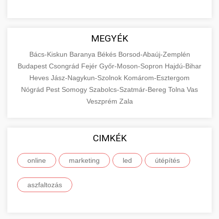
MEGYÉK
Bács-Kiskun
Baranya
Békés
Borsod-Abaúj-Zemplén
Budapest
Csongrád
Fejér
Győr-Moson-Sopron
Hajdú-Bihar
Heves
Jász-Nagykun-Szolnok
Komárom-Esztergom
Nógrád
Pest
Somogy
Szabolcs-Szatmár-Bereg
Tolna
Vas
Veszprém
Zala
CIMKÉK
online
marketing
led
útépítés
aszfaltozás