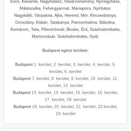
Encs, Kisvárda, Nagyhalász, Vásárosnamény, Nyíregyháza,
Mátészalka, Fehérgyarmat, Máriapócs, Nyírbátor,
Nagykálló, Várpalota, Ajka, Herend, Mór, Kincsesbánya,
Oroszlány, Kisbér, Tatabánya, Pannonhalma, Bábolna,
Komárom, Tata, Pilisvörösvár, Bicske, Érd, Százhalombatta,
Martonvásár, Százhalombatta, Gyál.
Budapest egész területe:
Budapest
1. kerület
,
2. kerület
,
3. kerület
,
4. kerület
,
5.
kerület
,
6. kerület
Budapest
7. kerület
,
8. kerület
,
9. kerület
,
10. kerület
,
11.
kerület
,
12. kerület
Budapest
13. kerület
,
14. kerület
,
15. kerület
,
16. kerület
,
17. kerület
,
18. kerület
Budapest
19. kerület
,
20. kerület
,
21. kerület
,
22.kerület
,
23. kerület