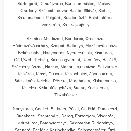
Sárbogárd, Dunaújváros, Kunszentmiklós, Ráckeve,
Gárdony, Székesfehérvár, Balatonföldvár, Siófok,
Balatonalmádi, Polgárdi, Balatonfűzfő, Balatonfüred,
Veszprém, Sátoraljaújhely
Szentes, Mindszent, Kondoros, Orosháza,
Hódmezővásárhely, Szeged, Battonya, Mezőkovácsháza,
Békéscsaba, Nagymaros, Nyergesújfalu, Kismaros,
Göd,Szob, Rétság, Balassagyarmat, Romhány, Hollókő,
Szécsény, Aszód, Hatvan, Monor, Lajosmizse, Soltvadkert,
Kiskőrös, Kecel, Dusnok, Kiskunhalas, Jánoshalma,
Bácsalmás, Kelebia, Röszke, Mórahalom, Kiskunmajsa,
Kistelek, Kiskunfélegyháza, Bugac, Kecskemét,
Tiszakécske
Nagykörös, Cegléd, Budaörs, Pécel, Gödöllő, Dunakeszi,
Budakeszi, Szentendre, Dorog, Esztergom, Visegrád,
Mátrafüred, Bátonyterenye, Salgótarján,Rudabánya,
Szendrő, Edelény, Kazincbarcika, Sajószentpéter, Ózd,