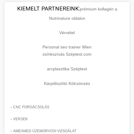
KIEMELT PARTNEREINK:
prémium kollagén a
Nutrinature oldalon
Vérvétel
Personal seo trainer Wien
zsírleszívás Széptest.com
arcplasztika Széptest
Kárpittisztító Kölcsönzés
-
CNC FORGÁCSOLÁS
-
VERSEK
-
AMEAMED ÜZEMORVOSI VIZSGÁLAT