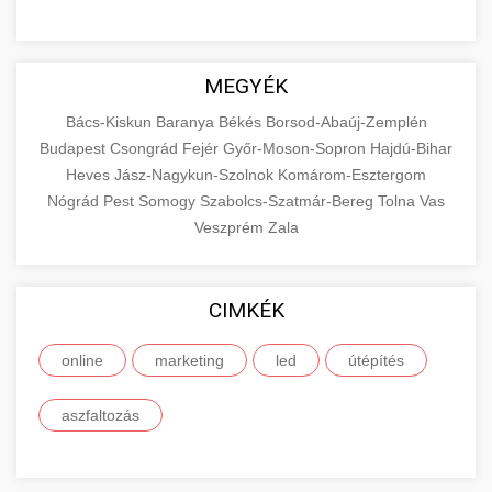
MEGYÉK
Bács-Kiskun
Baranya
Békés
Borsod-Abaúj-Zemplén
Budapest
Csongrád
Fejér
Győr-Moson-Sopron
Hajdú-Bihar
Heves
Jász-Nagykun-Szolnok
Komárom-Esztergom
Nógrád
Pest
Somogy
Szabolcs-Szatmár-Bereg
Tolna
Vas
Veszprém
Zala
CIMKÉK
online
marketing
led
útépítés
aszfaltozás