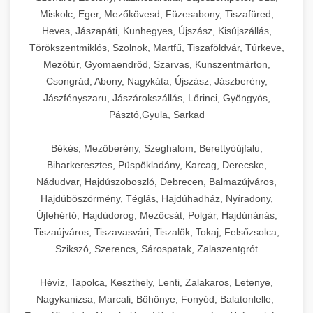
Miskolc, Eger, Mezőkövesd, Füzesabony, Tiszafüred,
Heves, Jászapáti, Kunhegyes, Újszász, Kisújszállás,
Törökszentmiklós, Szolnok, Martfű, Tiszaföldvár, Túrkeve,
Mezőtúr, Gyomaendrőd, Szarvas, Kunszentmárton,
Csongrád, Abony, Nagykáta, Újszász, Jászberény,
Jászfényszaru, Jászárokszállás, Lőrinci, Gyöngyös,
Pásztó,Gyula, Sarkad
Békés, Mezőberény, Szeghalom, Berettyóújfalu,
Biharkeresztes, Püspökladány, Karcag, Derecske,
Nádudvar, Hajdúszoboszló, Debrecen, Balmazújváros,
Hajdúböszörmény, Téglás, Hajdúhadház, Nyíradony,
Újfehértó, Hajdúdorog, Mezőcsát, Polgár, Hajdúnánás,
Tiszaújváros, Tiszavasvári, Tiszalök, Tokaj, Felsőzsolca,
Szikszó, Szerencs, Sárospatak, Zalaszentgrót
Hévíz, Tapolca, Keszthely, Lenti, Zalakaros, Letenye,
Nagykanizsa, Marcali, Böhönye, Fonyód, Balatonlelle,