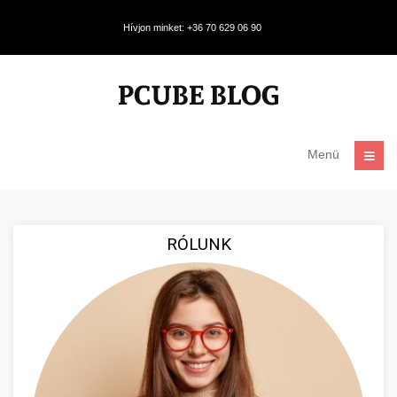
Hívjon minket: +36 70 629 06 90
Menü
RÓLUNK