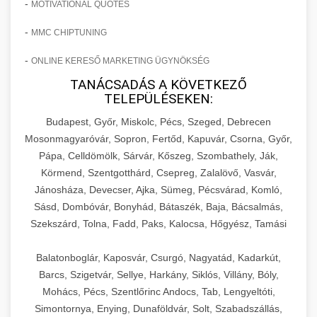
-
MOTIVATIONAL QUOTES
-
MMC CHIPTUNING
-
ONLINE KERESŐ MARKETING ÜGYNÖKSÉG
TANÁCSADÁS A KÖVETKEZŐ
TELEPÜLÉSEKEN:
Budapest, Győr, Miskolc, Pécs, Szeged, Debrecen
Mosonmagyaróvár, Sopron, Fertőd, Kapuvár, Csorna, Győr,
Pápa, Celldömölk, Sárvár, Kőszeg, Szombathely, Ják,
Körmend, Szentgotthárd, Csepreg, Zalalövő, Vasvár,
Jánosháza, Devecser, Ajka, Sümeg, Pécsvárad, Komló,
Sásd, Dombóvár, Bonyhád, Bátaszék, Baja, Bácsalmás,
Szekszárd, Tolna, Fadd, Paks, Kalocsa, Hőgyész, Tamási
Balatonboglár, Kaposvár, Csurgó, Nagyatád, Kadarkút,
Barcs, Szigetvár, Sellye, Harkány, Siklós, Villány, Bóly,
Mohács, Pécs, Szentlőrinc Andocs, Tab, Lengyeltóti,
Simontornya, Enying, Dunaföldvár, Solt, Szabadszállás,