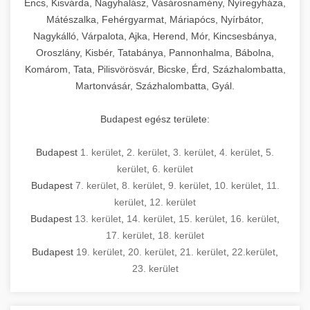
Encs, Kisvárda, Nagyhalász, Vásárosnamény, Nyíregyháza,
Mátészalka, Fehérgyarmat, Máriapócs, Nyírbátor,
Nagykálló, Várpalota, Ajka, Herend, Mór, Kincsesbánya,
Oroszlány, Kisbér, Tatabánya, Pannonhalma, Bábolna,
Komárom, Tata, Pilisvörösvár, Bicske, Érd, Százhalombatta,
Martonvásár, Százhalombatta, Gyál.
Budapest egész területe:
Budapest
1. kerület
,
2. kerület
,
3. kerület
,
4. kerület
,
5.
kerület
,
6. kerület
Budapest
7. kerület
,
8. kerület
,
9. kerület
,
10. kerület
,
11.
kerület
,
12. kerület
Budapest
13. kerület
,
14. kerület
,
15. kerület
,
16. kerület
,
17. kerület
,
18. kerület
Budapest
19. kerület
,
20. kerület
,
21. kerület
,
22.kerület
,
23. kerület