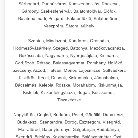
Sárbogárd, Dunaújváros, Kunszentmiklós, Ráckeve,
Gárdony, Székesfehérvár, Balatonföldvár, Siófok,
Balatonalmádi, Polgárdi, Balatonfűzfő, Balatonfüred,
Veszprém, Sátoraljaújhely
Szentes, Mindszent, Kondoros, Orosháza,
Hódmezővásárhely, Szeged, Battonya, Mezőkovácsháza,
Békéscsaba, Nagymaros, Nyergesújfalu, Kismaros,
Göd,Szob, Rétság, Balassagyarmat, Romhány, Hollókő,
Szécsény, Aszód, Hatvan, Monor, Lajosmizse, Soltvadkert,
Kiskőrös, Kecel, Dusnok, Kiskunhalas, Jánoshalma,
Bácsalmás, Kelebia, Röszke, Mórahalom, Kiskunmajsa,
Kistelek, Kiskunfélegyháza, Bugac, Kecskemét,
Tiszakécske
Nagykörös, Cegléd, Budaörs, Pécel, Gödöllő, Dunakeszi,
Budakeszi, Szentendre, Dorog, Esztergom, Visegrád,
Mátrafüred, Bátonyterenye, Salgótarján,Rudabánya,
Szendrő, Edelény, Kazincbarcika, Sajószentpéter, Ózd,