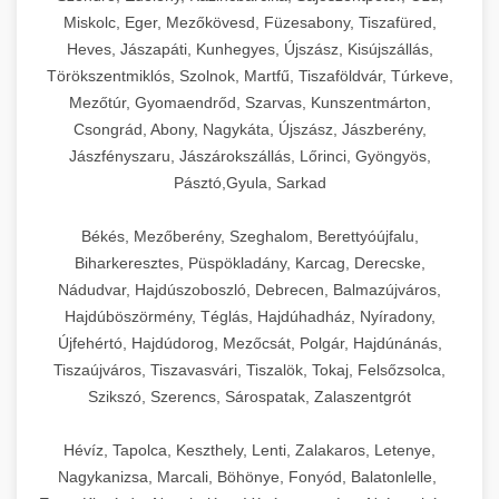
Miskolc, Eger, Mezőkövesd, Füzesabony, Tiszafüred,
Heves, Jászapáti, Kunhegyes, Újszász, Kisújszállás,
Törökszentmiklós, Szolnok, Martfű, Tiszaföldvár, Túrkeve,
Mezőtúr, Gyomaendrőd, Szarvas, Kunszentmárton,
Csongrád, Abony, Nagykáta, Újszász, Jászberény,
Jászfényszaru, Jászárokszállás, Lőrinci, Gyöngyös,
Pásztó,Gyula, Sarkad
Békés, Mezőberény, Szeghalom, Berettyóújfalu,
Biharkeresztes, Püspökladány, Karcag, Derecske,
Nádudvar, Hajdúszoboszló, Debrecen, Balmazújváros,
Hajdúböszörmény, Téglás, Hajdúhadház, Nyíradony,
Újfehértó, Hajdúdorog, Mezőcsát, Polgár, Hajdúnánás,
Tiszaújváros, Tiszavasvári, Tiszalök, Tokaj, Felsőzsolca,
Szikszó, Szerencs, Sárospatak, Zalaszentgrót
Hévíz, Tapolca, Keszthely, Lenti, Zalakaros, Letenye,
Nagykanizsa, Marcali, Böhönye, Fonyód, Balatonlelle,