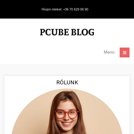
Hívjon minket: +36 70 629 06 90
Menü
RÓLUNK