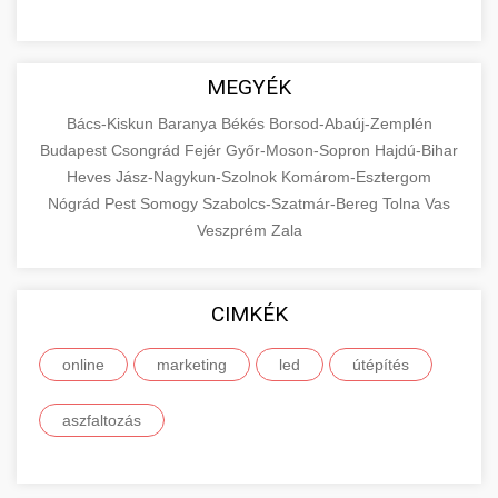
MEGYÉK
Bács-Kiskun
Baranya
Békés
Borsod-Abaúj-Zemplén
Budapest
Csongrád
Fejér
Győr-Moson-Sopron
Hajdú-Bihar
Heves
Jász-Nagykun-Szolnok
Komárom-Esztergom
Nógrád
Pest
Somogy
Szabolcs-Szatmár-Bereg
Tolna
Vas
Veszprém
Zala
CIMKÉK
online
marketing
led
útépítés
aszfaltozás