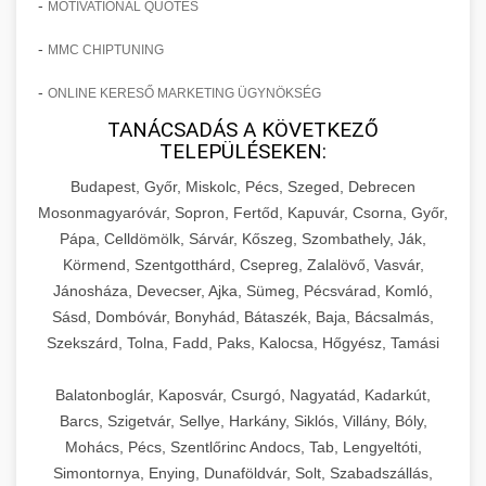
-
MOTIVATIONAL QUOTES
-
MMC CHIPTUNING
-
ONLINE KERESŐ MARKETING ÜGYNÖKSÉG
TANÁCSADÁS A KÖVETKEZŐ
TELEPÜLÉSEKEN:
Budapest, Győr, Miskolc, Pécs, Szeged, Debrecen
Mosonmagyaróvár, Sopron, Fertőd, Kapuvár, Csorna, Győr,
Pápa, Celldömölk, Sárvár, Kőszeg, Szombathely, Ják,
Körmend, Szentgotthárd, Csepreg, Zalalövő, Vasvár,
Jánosháza, Devecser, Ajka, Sümeg, Pécsvárad, Komló,
Sásd, Dombóvár, Bonyhád, Bátaszék, Baja, Bácsalmás,
Szekszárd, Tolna, Fadd, Paks, Kalocsa, Hőgyész, Tamási
Balatonboglár, Kaposvár, Csurgó, Nagyatád, Kadarkút,
Barcs, Szigetvár, Sellye, Harkány, Siklós, Villány, Bóly,
Mohács, Pécs, Szentlőrinc Andocs, Tab, Lengyeltóti,
Simontornya, Enying, Dunaföldvár, Solt, Szabadszállás,