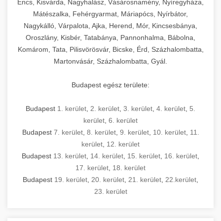
Encs, Kisvárda, Nagyhalász, Vásárosnamény, Nyíregyháza,
Mátészalka, Fehérgyarmat, Máriapócs, Nyírbátor,
Nagykálló, Várpalota, Ajka, Herend, Mór, Kincsesbánya,
Oroszlány, Kisbér, Tatabánya, Pannonhalma, Bábolna,
Komárom, Tata, Pilisvörösvár, Bicske, Érd, Százhalombatta,
Martonvásár, Százhalombatta, Gyál.
Budapest egész területe:
Budapest
1. kerület
,
2. kerület
,
3. kerület
,
4. kerület
,
5.
kerület
,
6. kerület
Budapest
7. kerület
,
8. kerület
,
9. kerület
,
10. kerület
,
11.
kerület
,
12. kerület
Budapest
13. kerület
,
14. kerület
,
15. kerület
,
16. kerület
,
17. kerület
,
18. kerület
Budapest
19. kerület
,
20. kerület
,
21. kerület
,
22.kerület
,
23. kerület