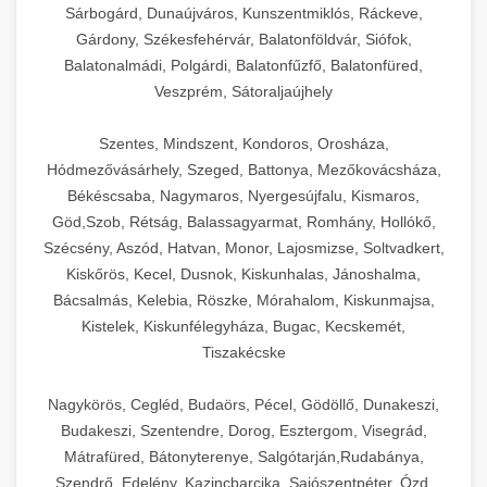
Sárbogárd, Dunaújváros, Kunszentmiklós, Ráckeve,
Gárdony, Székesfehérvár, Balatonföldvár, Siófok,
Balatonalmádi, Polgárdi, Balatonfűzfő, Balatonfüred,
Veszprém, Sátoraljaújhely
Szentes, Mindszent, Kondoros, Orosháza,
Hódmezővásárhely, Szeged, Battonya, Mezőkovácsháza,
Békéscsaba, Nagymaros, Nyergesújfalu, Kismaros,
Göd,Szob, Rétság, Balassagyarmat, Romhány, Hollókő,
Szécsény, Aszód, Hatvan, Monor, Lajosmizse, Soltvadkert,
Kiskőrös, Kecel, Dusnok, Kiskunhalas, Jánoshalma,
Bácsalmás, Kelebia, Röszke, Mórahalom, Kiskunmajsa,
Kistelek, Kiskunfélegyháza, Bugac, Kecskemét,
Tiszakécske
Nagykörös, Cegléd, Budaörs, Pécel, Gödöllő, Dunakeszi,
Budakeszi, Szentendre, Dorog, Esztergom, Visegrád,
Mátrafüred, Bátonyterenye, Salgótarján,Rudabánya,
Szendrő, Edelény, Kazincbarcika, Sajószentpéter, Ózd,