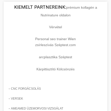
KIEMELT PARTNEREINK:
prémium kollagén a
Nutrinature oldalon
Vérvétel
Personal seo trainer Wien
zsírleszívás Széptest.com
arcplasztika Széptest
Kárpittisztító Kölcsönzés
-
CNC FORGÁCSOLÁS
-
VERSEK
-
AMEAMED ÜZEMORVOSI VIZSGÁLAT