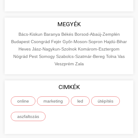
MEGYÉK
Bács-Kiskun
Baranya
Békés
Borsod-Abaúj-Zemplén
Budapest
Csongrád
Fejér
Győr-Moson-Sopron
Hajdú-Bihar
Heves
Jász-Nagykun-Szolnok
Komárom-Esztergom
Nógrád
Pest
Somogy
Szabolcs-Szatmár-Bereg
Tolna
Vas
Veszprém
Zala
CIMKÉK
online
marketing
led
útépítés
aszfaltozás