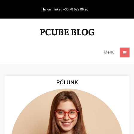
Hívjon minket: +36 70 629 06 90
Menü
RÓLUNK