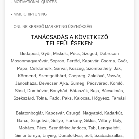
-
MOTIVATIONAL QUOTES
-
MMC CHIPTUNING
-
ONLINE KERESŐ MARKETING ÜGYNÖKSÉG
TANÁCSADÁS A KÖVETKEZŐ
TELEPÜLÉSEKEN:
Budapest, Győr, Miskolc, Pécs, Szeged, Debrecen
Mosonmagyaróvár, Sopron, Fertőd, Kapuvár, Csorna, Győr,
Pápa, Celldömölk, Sárvár, Kőszeg, Szombathely, Ják,
Körmend, Szentgotthárd, Csepreg, Zalalövő, Vasvár,
Jánosháza, Devecser, Ajka, Sümeg, Pécsvárad, Komló,
Sásd, Dombóvár, Bonyhád, Bátaszék, Baja, Bácsalmás,
Szekszárd, Tolna, Fadd, Paks, Kalocsa, Hőgyész, Tamási
Balatonboglár, Kaposvár, Csurgó, Nagyatád, Kadarkút,
Barcs, Szigetvár, Sellye, Harkány, Siklós, Villány, Bóly,
Mohács, Pécs, Szentlőrinc Andocs, Tab, Lengyeltóti,
Simontornya, Enying, Dunaföldvár, Solt, Szabadszállás,