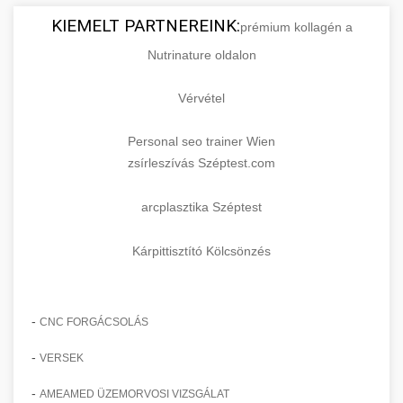
KIEMELT PARTNEREINK:
prémium kollagén a
Nutrinature oldalon
Vérvétel
Personal seo trainer Wien
zsírleszívás Széptest.com
arcplasztika Széptest
Kárpittisztító Kölcsönzés
-
CNC FORGÁCSOLÁS
-
VERSEK
-
AMEAMED ÜZEMORVOSI VIZSGÁLAT