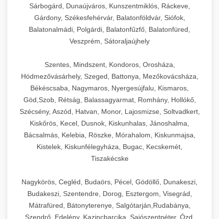
Sárbogárd, Dunaújváros, Kunszentmiklós, Ráckeve,
Gárdony, Székesfehérvár, Balatonföldvár, Siófok,
Balatonalmádi, Polgárdi, Balatonfűzfő, Balatonfüred,
Veszprém, Sátoraljaújhely
Szentes, Mindszent, Kondoros, Orosháza,
Hódmezővásárhely, Szeged, Battonya, Mezőkovácsháza,
Békéscsaba, Nagymaros, Nyergesújfalu, Kismaros,
Göd,Szob, Rétság, Balassagyarmat, Romhány, Hollókő,
Szécsény, Aszód, Hatvan, Monor, Lajosmizse, Soltvadkert,
Kiskőrös, Kecel, Dusnok, Kiskunhalas, Jánoshalma,
Bácsalmás, Kelebia, Röszke, Mórahalom, Kiskunmajsa,
Kistelek, Kiskunfélegyháza, Bugac, Kecskemét,
Tiszakécske
Nagykörös, Cegléd, Budaörs, Pécel, Gödöllő, Dunakeszi,
Budakeszi, Szentendre, Dorog, Esztergom, Visegrád,
Mátrafüred, Bátonyterenye, Salgótarján,Rudabánya,
Szendrő, Edelény, Kazincbarcika, Sajószentpéter, Ózd,