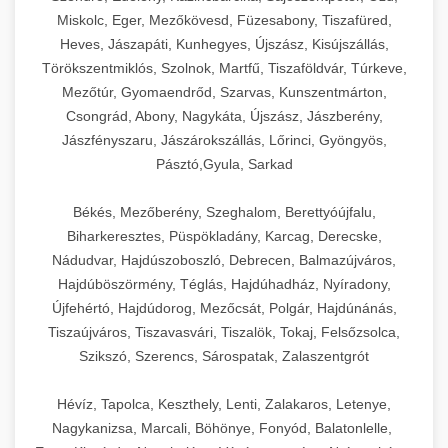
Miskolc, Eger, Mezőkövesd, Füzesabony, Tiszafüred,
Heves, Jászapáti, Kunhegyes, Újszász, Kisújszállás,
Törökszentmiklós, Szolnok, Martfű, Tiszaföldvár, Túrkeve,
Mezőtúr, Gyomaendrőd, Szarvas, Kunszentmárton,
Csongrád, Abony, Nagykáta, Újszász, Jászberény,
Jászfényszaru, Jászárokszállás, Lőrinci, Gyöngyös,
Pásztó,Gyula, Sarkad
Békés, Mezőberény, Szeghalom, Berettyóújfalu,
Biharkeresztes, Püspökladány, Karcag, Derecske,
Nádudvar, Hajdúszoboszló, Debrecen, Balmazújváros,
Hajdúböszörmény, Téglás, Hajdúhadház, Nyíradony,
Újfehértó, Hajdúdorog, Mezőcsát, Polgár, Hajdúnánás,
Tiszaújváros, Tiszavasvári, Tiszalök, Tokaj, Felsőzsolca,
Szikszó, Szerencs, Sárospatak, Zalaszentgrót
Hévíz, Tapolca, Keszthely, Lenti, Zalakaros, Letenye,
Nagykanizsa, Marcali, Böhönye, Fonyód, Balatonlelle,