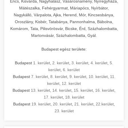
Encs, Kisvárda, Nagyhalász, Vásárosnamény, Nyíregyháza,
Mátészalka, Fehérgyarmat, Máriapócs, Nyírbátor,
Nagykálló, Várpalota, Ajka, Herend, Mór, Kincsesbánya,
Oroszlány, Kisbér, Tatabánya, Pannonhalma, Bábolna,
Komárom, Tata, Pilisvörösvár, Bicske, Érd, Százhalombatta,
Martonvásár, Százhalombatta, Gyál.
Budapest egész területe:
Budapest
1. kerület
,
2. kerület
,
3. kerület
,
4. kerület
,
5.
kerület
,
6. kerület
Budapest
7. kerület
,
8. kerület
,
9. kerület
,
10. kerület
,
11.
kerület
,
12. kerület
Budapest
13. kerület
,
14. kerület
,
15. kerület
,
16. kerület
,
17. kerület
,
18. kerület
Budapest
19. kerület
,
20. kerület
,
21. kerület
,
22.kerület
,
23. kerület