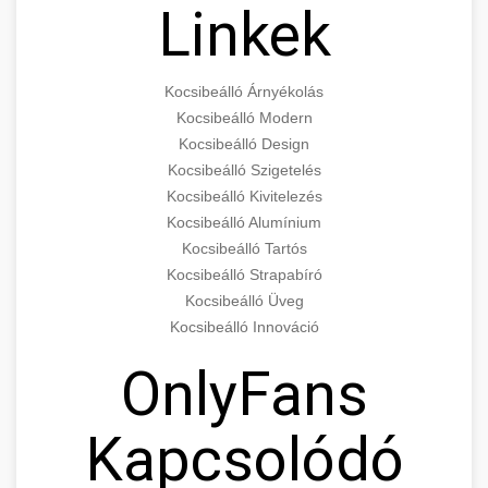
Linkek
Kocsibeálló Árnyékolás
Kocsibeálló Modern
Kocsibeálló Design
Kocsibeálló Szigetelés
Kocsibeálló Kivitelezés
Kocsibeálló Alumínium
Kocsibeálló Tartós
Kocsibeálló Strapabíró
Kocsibeálló Üveg
Kocsibeálló Innováció
OnlyFans
Kapcsolódó