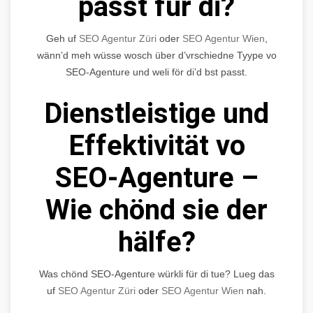
passt für di?
Geh uf
SEO Agentur Züri
oder
SEO Agentur Wien
,
wänn’d meh wüsse wosch über d’vrschiedne Tyype vo
SEO-Agenture und weli för di’d bst passt.
Dienstleistige und
Effektivität vo
SEO-Agenture –
Wie chönd sie der
hälfe?
Was chönd SEO-Agenture würkli für di tue? Lueg das
uf
SEO Agentur Züri
oder
SEO Agentur Wien
nah.