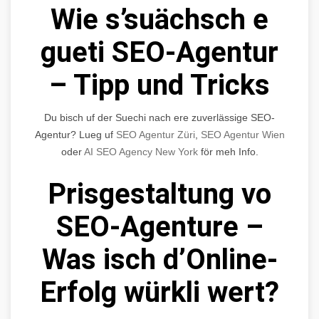
Wie s’suächsch e
gueti SEO-Agentur
– Tipp und Tricks
Du bisch uf der Suechi nach ere zuverlässige SEO-
Agentur? Lueg uf
SEO Agentur Züri
,
SEO Agentur Wien
oder
AI SEO Agency New York
för meh Info.
Prisgestaltung vo
SEO-Agenture –
Was isch d’Online-
Erfolg würkli wert?