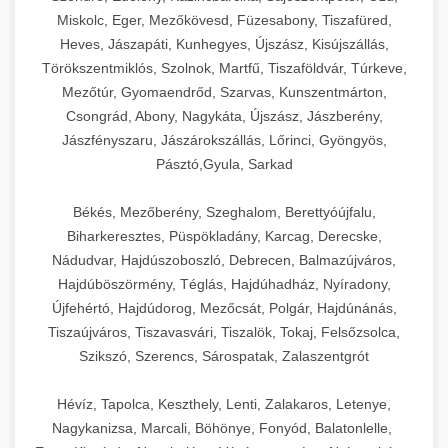
Miskolc, Eger, Mezőkövesd, Füzesabony, Tiszafüred,
Heves, Jászapáti, Kunhegyes, Újszász, Kisújszállás,
Törökszentmiklós, Szolnok, Martfű, Tiszaföldvár, Túrkeve,
Mezőtúr, Gyomaendrőd, Szarvas, Kunszentmárton,
Csongrád, Abony, Nagykáta, Újszász, Jászberény,
Jászfényszaru, Jászárokszállás, Lőrinci, Gyöngyös,
Pásztó,Gyula, Sarkad
Békés, Mezőberény, Szeghalom, Berettyóújfalu,
Biharkeresztes, Püspökladány, Karcag, Derecske,
Nádudvar, Hajdúszoboszló, Debrecen, Balmazújváros,
Hajdúböszörmény, Téglás, Hajdúhadház, Nyíradony,
Újfehértó, Hajdúdorog, Mezőcsát, Polgár, Hajdúnánás,
Tiszaújváros, Tiszavasvári, Tiszalök, Tokaj, Felsőzsolca,
Szikszó, Szerencs, Sárospatak, Zalaszentgrót
Hévíz, Tapolca, Keszthely, Lenti, Zalakaros, Letenye,
Nagykanizsa, Marcali, Böhönye, Fonyód, Balatonlelle,