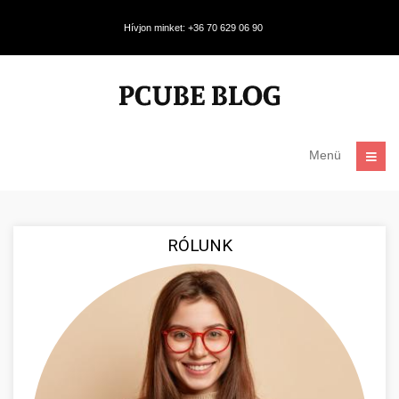
Hívjon minket: +36 70 629 06 90
Menü
RÓLUNK