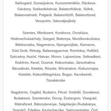
Sárbogárd, Dunaújváros, Kunszentmiklós, Ráckeve,
Gárdony, Székesfehérvár, Balatonföldvár, Siófok,
Balatonalmádi, Polgárdi, Balatonfűzfő, Balatonfüred,
Veszprém, Sátoraljaújhely
Szentes, Mindszent, Kondoros, Orosháza,
Hódmezővásárhely, Szeged, Battonya, Mezőkovácsháza,
Békéscsaba, Nagymaros, Nyergesújfalu, Kismaros,
Göd,Szob, Rétság, Balassagyarmat, Romhány, Hollókő,
Szécsény, Aszód, Hatvan, Monor, Lajosmizse, Soltvadkert,
Kiskőrös, Kecel, Dusnok, Kiskunhalas, Jánoshalma,
Bácsalmás, Kelebia, Röszke, Mórahalom, Kiskunmajsa,
Kistelek, Kiskunfélegyháza, Bugac, Kecskemét,
Tiszakécske
Nagykörös, Cegléd, Budaörs, Pécel, Gödöllő, Dunakeszi,
Budakeszi, Szentendre, Dorog, Esztergom, Visegrád,
Mátrafüred, Bátonyterenye, Salgótarján,Rudabánya,
Szendrő, Edelény, Kazincbarcika, Sajószentpéter, Ózd,