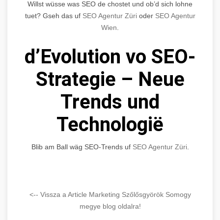
Willst wüsse was SEO de chostet und ob’d sich lohne
tuet? Gseh das uf
SEO Agentur Züri
oder
SEO Agentur
Wien
.
d’Evolution vo SEO-
Strategie – Neue
Trends und
Technologië
Blib am Ball wäg SEO-Trends uf
SEO Agentur Züri
.
<-- Vissza a Article Marketing Szőlősgyörök Somogy
megye blog oldalra!