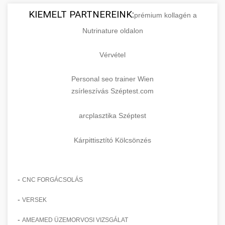
KIEMELT PARTNEREINK:
prémium kollagén a
Nutrinature oldalon
Vérvétel
Personal seo trainer Wien
zsírleszívás Széptest.com
arcplasztika Széptest
Kárpittisztító Kölcsönzés
-
CNC FORGÁCSOLÁS
-
VERSEK
-
AMEAMED ÜZEMORVOSI VIZSGÁLAT