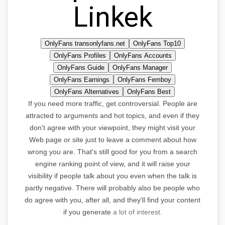
Linkek
OnlyFans transonlyfans.net
OnlyFans Top10
OnlyFans Profiles
OnlyFans Accounts
OnlyFans Guide
OnlyFans Manager
OnlyFans Earnings
OnlyFans Femboy
OnlyFans Alternatives
OnlyFans Best
If you need more traffic, get controversial. People are
attracted to arguments and hot topics, and even if they
don't agree with your viewpoint, they might visit your
Web page or site just to leave a comment about how
wrong you are. That's still good for you from a search
engine ranking point of view, and it will raise your
visibility if people talk about you even when the talk is
partly negative. There will probably also be people who
do agree with you, after all, and they'll find your content
if you generate
a lot of interest.