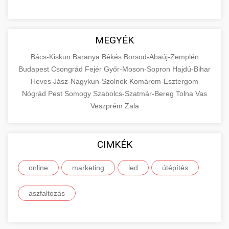
MEGYÉK
Bács-Kiskun
Baranya
Békés
Borsod-Abaúj-Zemplén
Budapest
Csongrád
Fejér
Győr-Moson-Sopron
Hajdú-Bihar
Heves
Jász-Nagykun-Szolnok
Komárom-Esztergom
Nógrád
Pest
Somogy
Szabolcs-Szatmár-Bereg
Tolna
Vas
Veszprém
Zala
CIMKÉK
online
marketing
led
útépítés
aszfaltozás