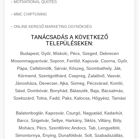
-
MOTIVATIONAL QUOTES
-
MMC CHIPTUNING
-
ONLINE KERESŐ MARKETING ÜGYNÖKSÉG
TANÁCSADÁS A KÖVETKEZŐ
TELEPÜLÉSEKEN:
Budapest, Győr, Miskolc, Pécs, Szeged, Debrecen
Mosonmagyaróvár, Sopron, Fertőd, Kapuvár, Csorna, Győr,
Pápa, Celldömölk, Sárvár, Kőszeg, Szombathely, Ják,
Körmend, Szentgotthárd, Csepreg, Zalalövő, Vasvár,
Jánosháza, Devecser, Ajka, Sümeg, Pécsvárad, Komló,
Sásd, Dombóvár, Bonyhád, Bátaszék, Baja, Bácsalmás,
Szekszárd, Tolna, Fadd, Paks, Kalocsa, Hőgyész, Tamási
Balatonboglár, Kaposvár, Csurgó, Nagyatád, Kadarkút,
Barcs, Szigetvár, Sellye, Harkány, Siklós, Villány, Bóly,
Mohács, Pécs, Szentlőrinc Andocs, Tab, Lengyeltóti,
Simontornya, Enying, Dunaföldvár, Solt, Szabadszállás,