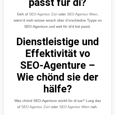
passt für di?
Geh uf
SEO Agentur Züri
oder
SEO Agentur Wien
,
wänn’d meh wüsse wosch über d’vrschiedne Tyype vo
SEO-Agenture und weli för di’d bst passt.
Dienstleistige und
Effektivität vo
SEO-Agenture –
Wie chönd sie der
hälfe?
Was chönd SEO-Agenture würkli für di tue? Lueg das
uf
SEO Agentur Züri
oder
SEO Agentur Wien
nah.