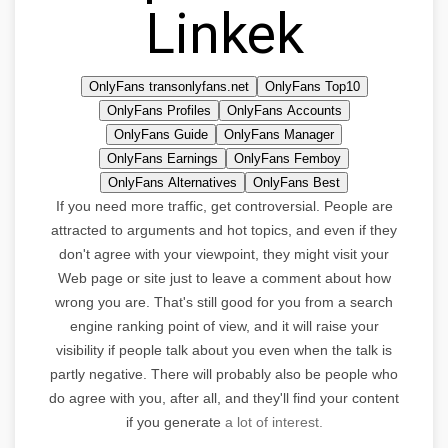
Linkek
OnlyFans transonlyfans.net
OnlyFans Top10
OnlyFans Profiles
OnlyFans Accounts
OnlyFans Guide
OnlyFans Manager
OnlyFans Earnings
OnlyFans Femboy
OnlyFans Alternatives
OnlyFans Best
If you need more traffic, get controversial. People are
attracted to arguments and hot topics, and even if they
don't agree with your viewpoint, they might visit your
Web page or site just to leave a comment about how
wrong you are. That's still good for you from a search
engine ranking point of view, and it will raise your
visibility if people talk about you even when the talk is
partly negative. There will probably also be people who
do agree with you, after all, and they'll find your content
if you generate
a lot of interest.