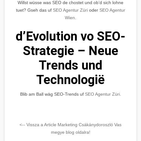
Willst wüsse was SEO de chostet und ob’d sich lohne
tuet? Gseh das uf
SEO Agentur Züri
oder
SEO Agentur
Wien
.
d’Evolution vo SEO-
Strategie – Neue
Trends und
Technologië
Blib am Ball wäg SEO-Trends uf
SEO Agentur Züri
.
<-- Vissza a Article Marketing Csákánydoroszló Vas
megye blog oldalra!