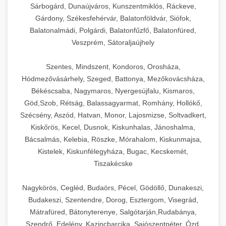
Sárbogárd, Dunaújváros, Kunszentmiklós, Ráckeve,
Gárdony, Székesfehérvár, Balatonföldvár, Siófok,
Balatonalmádi, Polgárdi, Balatonfűzfő, Balatonfüred,
Veszprém, Sátoraljaújhely
Szentes, Mindszent, Kondoros, Orosháza,
Hódmezővásárhely, Szeged, Battonya, Mezőkovácsháza,
Békéscsaba, Nagymaros, Nyergesújfalu, Kismaros,
Göd,Szob, Rétság, Balassagyarmat, Romhány, Hollókő,
Szécsény, Aszód, Hatvan, Monor, Lajosmizse, Soltvadkert,
Kiskőrös, Kecel, Dusnok, Kiskunhalas, Jánoshalma,
Bácsalmás, Kelebia, Röszke, Mórahalom, Kiskunmajsa,
Kistelek, Kiskunfélegyháza, Bugac, Kecskemét,
Tiszakécske
Nagykörös, Cegléd, Budaörs, Pécel, Gödöllő, Dunakeszi,
Budakeszi, Szentendre, Dorog, Esztergom, Visegrád,
Mátrafüred, Bátonyterenye, Salgótarján,Rudabánya,
Szendrő, Edelény, Kazincbarcika, Sajószentpéter, Ózd,