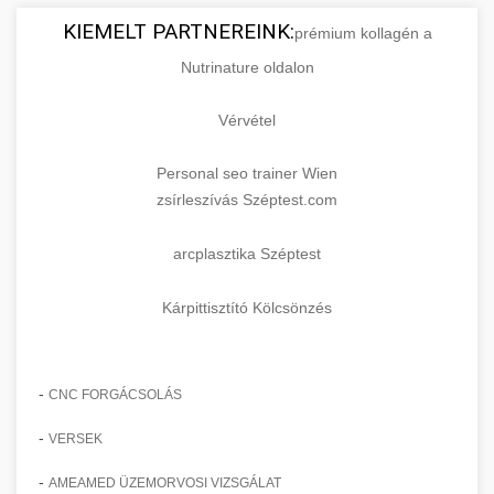
KIEMELT PARTNEREINK:
prémium kollagén a
Nutrinature oldalon
Vérvétel
Personal seo trainer Wien
zsírleszívás Széptest.com
arcplasztika Széptest
Kárpittisztító Kölcsönzés
-
CNC FORGÁCSOLÁS
-
VERSEK
-
AMEAMED ÜZEMORVOSI VIZSGÁLAT