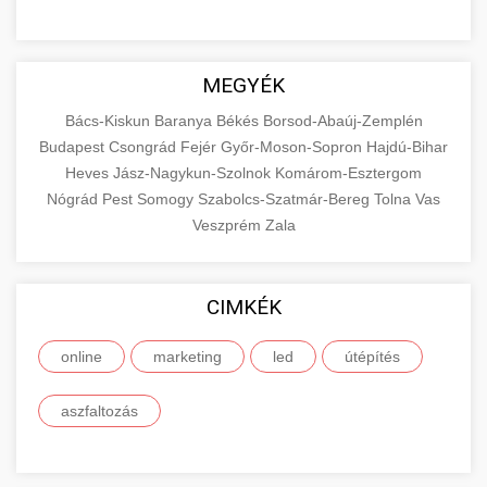
MEGYÉK
Bács-Kiskun
Baranya
Békés
Borsod-Abaúj-Zemplén
Budapest
Csongrád
Fejér
Győr-Moson-Sopron
Hajdú-Bihar
Heves
Jász-Nagykun-Szolnok
Komárom-Esztergom
Nógrád
Pest
Somogy
Szabolcs-Szatmár-Bereg
Tolna
Vas
Veszprém
Zala
CIMKÉK
online
marketing
led
útépítés
aszfaltozás