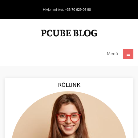
Hívjon minket: +36 70 629 06 90
Menü
RÓLUNK