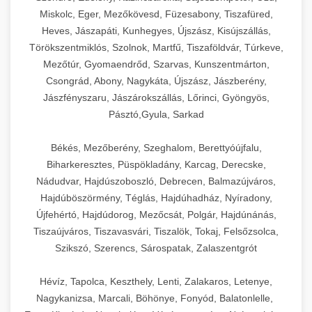
Miskolc, Eger, Mezőkövesd, Füzesabony, Tiszafüred,
Heves, Jászapáti, Kunhegyes, Újszász, Kisújszállás,
Törökszentmiklós, Szolnok, Martfű, Tiszaföldvár, Túrkeve,
Mezőtúr, Gyomaendrőd, Szarvas, Kunszentmárton,
Csongrád, Abony, Nagykáta, Újszász, Jászberény,
Jászfényszaru, Jászárokszállás, Lőrinci, Gyöngyös,
Pásztó,Gyula, Sarkad
Békés, Mezőberény, Szeghalom, Berettyóújfalu,
Biharkeresztes, Püspökladány, Karcag, Derecske,
Nádudvar, Hajdúszoboszló, Debrecen, Balmazújváros,
Hajdúböszörmény, Téglás, Hajdúhadház, Nyíradony,
Újfehértó, Hajdúdorog, Mezőcsát, Polgár, Hajdúnánás,
Tiszaújváros, Tiszavasvári, Tiszalök, Tokaj, Felsőzsolca,
Szikszó, Szerencs, Sárospatak, Zalaszentgrót
Hévíz, Tapolca, Keszthely, Lenti, Zalakaros, Letenye,
Nagykanizsa, Marcali, Böhönye, Fonyód, Balatonlelle,