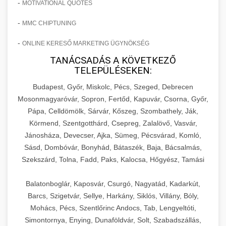
-
MOTIVATIONAL QUOTES
-
MMC CHIPTUNING
-
ONLINE KERESŐ MARKETING ÜGYNÖKSÉG
TANÁCSADÁS A KÖVETKEZŐ
TELEPÜLÉSEKEN:
Budapest, Győr, Miskolc, Pécs, Szeged, Debrecen
Mosonmagyaróvár, Sopron, Fertőd, Kapuvár, Csorna, Győr,
Pápa, Celldömölk, Sárvár, Kőszeg, Szombathely, Ják,
Körmend, Szentgotthárd, Csepreg, Zalalövő, Vasvár,
Jánosháza, Devecser, Ajka, Sümeg, Pécsvárad, Komló,
Sásd, Dombóvár, Bonyhád, Bátaszék, Baja, Bácsalmás,
Szekszárd, Tolna, Fadd, Paks, Kalocsa, Hőgyész, Tamási
Balatonboglár, Kaposvár, Csurgó, Nagyatád, Kadarkút,
Barcs, Szigetvár, Sellye, Harkány, Siklós, Villány, Bóly,
Mohács, Pécs, Szentlőrinc Andocs, Tab, Lengyeltóti,
Simontornya, Enying, Dunaföldvár, Solt, Szabadszállás,