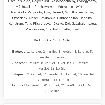
Encs, Kisvárda, Nagyhalász, Vásárosnamény, Nyíregyháza,
Mátészalka, Fehérgyarmat, Máriapócs, Nyírbátor,
Nagykálló, Várpalota, Ajka, Herend, Mór, Kincsesbánya,
Oroszlány, Kisbér, Tatabánya, Pannonhalma, Bábolna,
Komárom, Tata, Pilisvörösvár, Bicske, Érd, Százhalombatta,
Martonvásár, Százhalombatta, Gyál.
Budapest egész területe:
Budapest
1. kerület
,
2. kerület
,
3. kerület
,
4. kerület
,
5.
kerület
,
6. kerület
Budapest
7. kerület
,
8. kerület
,
9. kerület
,
10. kerület
,
11.
kerület
,
12. kerület
Budapest
13. kerület
,
14. kerület
,
15. kerület
,
16. kerület
,
17. kerület
,
18. kerület
Budapest
19. kerület
,
20. kerület
,
21. kerület
,
22.kerület
,
23. kerület