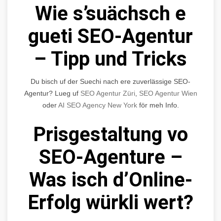
Wie s’suächsch e
gueti SEO-Agentur
– Tipp und Tricks
Du bisch uf der Suechi nach ere zuverlässige SEO-
Agentur? Lueg uf
SEO Agentur Züri
,
SEO Agentur Wien
oder
AI SEO Agency New York
för meh Info.
Prisgestaltung vo
SEO-Agenture –
Was isch d’Online-
Erfolg würkli wert?