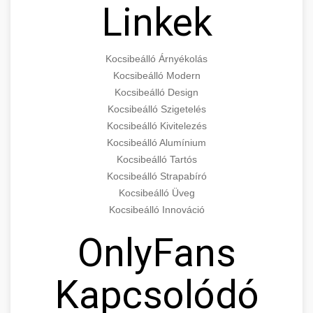
Linkek
Kocsibeálló Árnyékolás
Kocsibeálló Modern
Kocsibeálló Design
Kocsibeálló Szigetelés
Kocsibeálló Kivitelezés
Kocsibeálló Alumínium
Kocsibeálló Tartós
Kocsibeálló Strapabíró
Kocsibeálló Üveg
Kocsibeálló Innováció
OnlyFans
Kapcsolódó