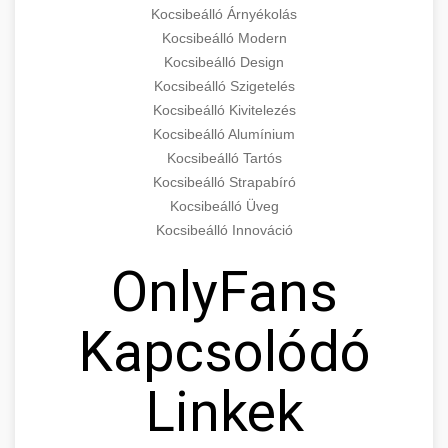
Kocsibeálló Árnyékolás
Kocsibeálló Modern
Kocsibeálló Design
Kocsibeálló Szigetelés
Kocsibeálló Kivitelezés
Kocsibeálló Alumínium
Kocsibeálló Tartós
Kocsibeálló Strapabíró
Kocsibeálló Üveg
Kocsibeálló Innováció
OnlyFans
Kapcsolódó
Linkek