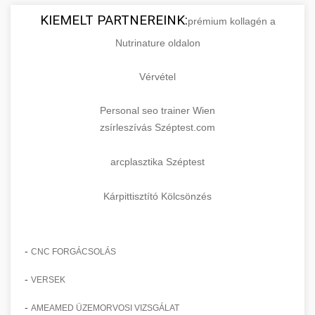
KIEMELT PARTNEREINK:
prémium kollagén a
Nutrinature oldalon
Vérvétel
Personal seo trainer Wien
zsírleszívás Széptest.com
arcplasztika Széptest
Kárpittisztító Kölcsönzés
-
CNC FORGÁCSOLÁS
-
VERSEK
-
AMEAMED ÜZEMORVOSI VIZSGÁLAT