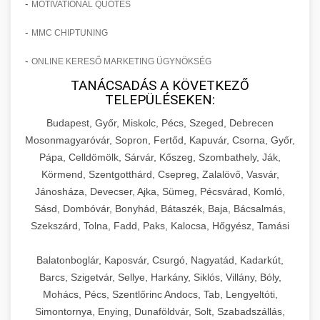
-
MOTIVATIONAL QUOTES
-
MMC CHIPTUNING
-
ONLINE KERESŐ MARKETING ÜGYNÖKSÉG
TANÁCSADÁS A KÖVETKEZŐ
TELEPÜLÉSEKEN:
Budapest, Győr, Miskolc, Pécs, Szeged, Debrecen
Mosonmagyaróvár, Sopron, Fertőd, Kapuvár, Csorna, Győr,
Pápa, Celldömölk, Sárvár, Kőszeg, Szombathely, Ják,
Körmend, Szentgotthárd, Csepreg, Zalalövő, Vasvár,
Jánosháza, Devecser, Ajka, Sümeg, Pécsvárad, Komló,
Sásd, Dombóvár, Bonyhád, Bátaszék, Baja, Bácsalmás,
Szekszárd, Tolna, Fadd, Paks, Kalocsa, Hőgyész, Tamási
Balatonboglár, Kaposvár, Csurgó, Nagyatád, Kadarkút,
Barcs, Szigetvár, Sellye, Harkány, Siklós, Villány, Bóly,
Mohács, Pécs, Szentlőrinc Andocs, Tab, Lengyeltóti,
Simontornya, Enying, Dunaföldvár, Solt, Szabadszállás,