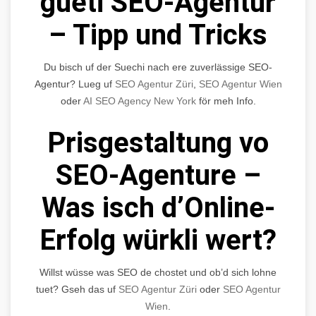
gueti SEO-Agentur
– Tipp und Tricks
Du bisch uf der Suechi nach ere zuverlässige SEO-
Agentur? Lueg uf
SEO Agentur Züri
,
SEO Agentur Wien
oder
AI SEO Agency New York
för meh Info.
Prisgestaltung vo
SEO-Agenture –
Was isch d’Online-
Erfolg würkli wert?
Willst wüsse was SEO de chostet und ob’d sich lohne
tuet? Gseh das uf
SEO Agentur Züri
oder
SEO Agentur
Wien
.