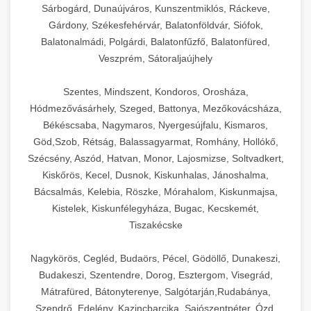
Sárbogárd, Dunaújváros, Kunszentmiklós, Ráckeve,
Gárdony, Székesfehérvár, Balatonföldvár, Siófok,
Balatonalmádi, Polgárdi, Balatonfűzfő, Balatonfüred,
Veszprém, Sátoraljaújhely
Szentes, Mindszent, Kondoros, Orosháza,
Hódmezővásárhely, Szeged, Battonya, Mezőkovácsháza,
Békéscsaba, Nagymaros, Nyergesújfalu, Kismaros,
Göd,Szob, Rétság, Balassagyarmat, Romhány, Hollókő,
Szécsény, Aszód, Hatvan, Monor, Lajosmizse, Soltvadkert,
Kiskőrös, Kecel, Dusnok, Kiskunhalas, Jánoshalma,
Bácsalmás, Kelebia, Röszke, Mórahalom, Kiskunmajsa,
Kistelek, Kiskunfélegyháza, Bugac, Kecskemét,
Tiszakécske
Nagykörös, Cegléd, Budaörs, Pécel, Gödöllő, Dunakeszi,
Budakeszi, Szentendre, Dorog, Esztergom, Visegrád,
Mátrafüred, Bátonyterenye, Salgótarján,Rudabánya,
Szendrő, Edelény, Kazincbarcika, Sajószentpéter, Ózd,