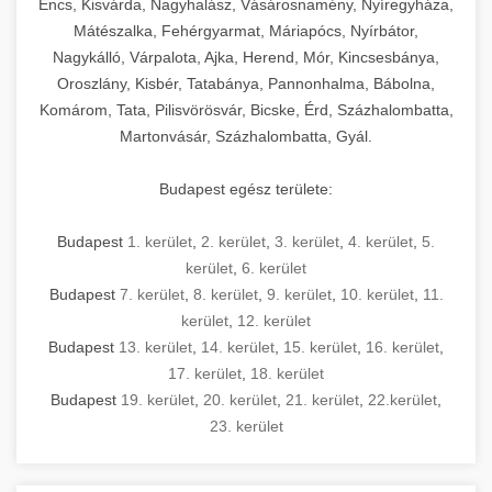
Encs, Kisvárda, Nagyhalász, Vásárosnamény, Nyíregyháza,
Mátészalka, Fehérgyarmat, Máriapócs, Nyírbátor,
Nagykálló, Várpalota, Ajka, Herend, Mór, Kincsesbánya,
Oroszlány, Kisbér, Tatabánya, Pannonhalma, Bábolna,
Komárom, Tata, Pilisvörösvár, Bicske, Érd, Százhalombatta,
Martonvásár, Százhalombatta, Gyál.
Budapest egész területe:
Budapest
1. kerület
,
2. kerület
,
3. kerület
,
4. kerület
,
5.
kerület
,
6. kerület
Budapest
7. kerület
,
8. kerület
,
9. kerület
,
10. kerület
,
11.
kerület
,
12. kerület
Budapest
13. kerület
,
14. kerület
,
15. kerület
,
16. kerület
,
17. kerület
,
18. kerület
Budapest
19. kerület
,
20. kerület
,
21. kerület
,
22.kerület
,
23. kerület