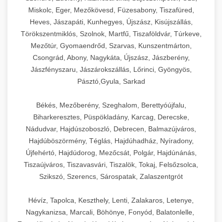
Miskolc, Eger, Mezőkövesd, Füzesabony, Tiszafüred,
Heves, Jászapáti, Kunhegyes, Újszász, Kisújszállás,
Törökszentmiklós, Szolnok, Martfű, Tiszaföldvár, Túrkeve,
Mezőtúr, Gyomaendrőd, Szarvas, Kunszentmárton,
Csongrád, Abony, Nagykáta, Újszász, Jászberény,
Jászfényszaru, Jászárokszállás, Lőrinci, Gyöngyös,
Pásztó,Gyula, Sarkad
Békés, Mezőberény, Szeghalom, Berettyóújfalu,
Biharkeresztes, Püspökladány, Karcag, Derecske,
Nádudvar, Hajdúszoboszló, Debrecen, Balmazújváros,
Hajdúböszörmény, Téglás, Hajdúhadház, Nyíradony,
Újfehértó, Hajdúdorog, Mezőcsát, Polgár, Hajdúnánás,
Tiszaújváros, Tiszavasvári, Tiszalök, Tokaj, Felsőzsolca,
Szikszó, Szerencs, Sárospatak, Zalaszentgrót
Hévíz, Tapolca, Keszthely, Lenti, Zalakaros, Letenye,
Nagykanizsa, Marcali, Böhönye, Fonyód, Balatonlelle,