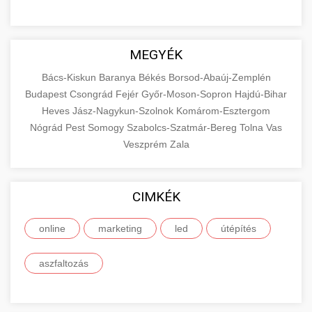
MEGYÉK
Bács-Kiskun
Baranya
Békés
Borsod-Abaúj-Zemplén
Budapest
Csongrád
Fejér
Győr-Moson-Sopron
Hajdú-Bihar
Heves
Jász-Nagykun-Szolnok
Komárom-Esztergom
Nógrád
Pest
Somogy
Szabolcs-Szatmár-Bereg
Tolna
Vas
Veszprém
Zala
CIMKÉK
online
marketing
led
útépítés
aszfaltozás