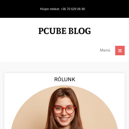
Hívjon minket: +36 70 629 06 90
Menü
RÓLUNK