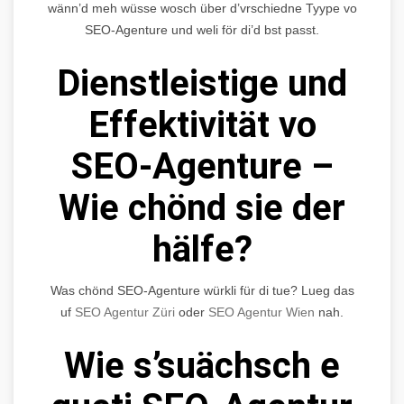
wänn’d meh wüsse wosch über d’vrschiedne Tyype vo
SEO-Agenture und weli för di’d bst passt.
Dienstleistige und
Effektivität vo
SEO-Agenture –
Wie chönd sie der
hälfe?
Was chönd SEO-Agenture würkli für di tue? Lueg das
uf
SEO Agentur Züri
oder
SEO Agentur Wien
nah.
Wie s’suächsch e