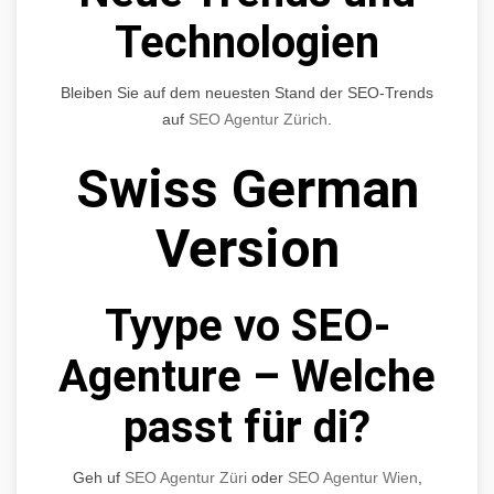
Technologien
Bleiben Sie auf dem neuesten Stand der SEO-Trends
auf
SEO Agentur Zürich
.
Swiss German
Version
Tyype vo SEO-
Agenture – Welche
passt für di?
Geh uf
SEO Agentur Züri
oder
SEO Agentur Wien
,