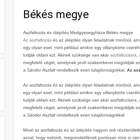
Békés megye
Aszfaltozás és útépítés Medgyesegyháza Békés megye
Az aszfaltozás
és az útépítés olyan feladatnak minősül, am
egy olyan eset, mint például amikor egy villanykörte cser
tudják oldani ezt. Akinek szüksége van akár
aszfaltozásra,
a
megfelelő céget, amelynek profi szakemberei megoldják ez
a
Sándor Aszfalt
rendelkezik ezen tulajdonságokkal.
Az asz
Az aszfaltozás és az útépítés olyan feladatnak minősül, a
egy olyan eset, mint például amikor egy villanykörte cser
tudják oldani ezt. Akinek szüksége van akár aszfaltozásra, a
megfelelő céget, amelynek profi szakemberei megoldják ez
a
Sándor Aszfalt
rendelkezik ezen tulajdonságokkal.
Mivel az aszfaltozás és az útépítés nagyon sok részterülett
azzal, hogy nekünk, megrendelőknek pontosan mire is van