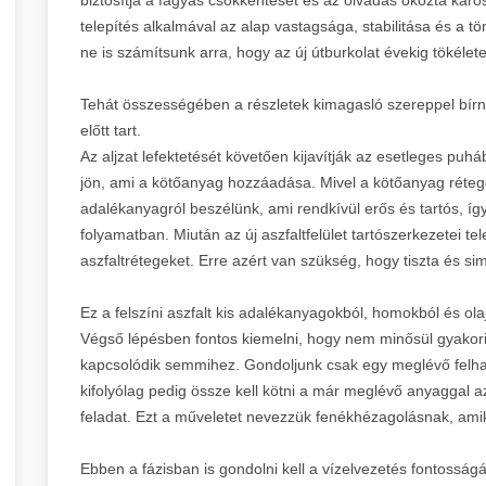
telepítés alkalmával az alap vastagsága, stabilitása és a 
ne is számítsunk arra, hogy az új útburkolat évekig tökélet
Tehát összességében a részletek kimagasló szereppel bír
előtt tart.
Az aljzat lefektetését követően kijavítják az esetleges pu
jön, ami a kötőanyag hozzáadása. Mivel a kötőanyag rétege
adalékanyagról beszélünk, ami rendkívül erős és tartós, í
folyamatban. Miután az új aszfaltfelület tartószerkezetei te
aszfaltrétegeket. Erre azért van szükség, hogy tiszta és s
Ez a felszíni aszfalt kis adalékanyagokból, homokból és ola
Végső lépésben fontos kiemelni, hogy nem minősül gyakori 
kapcsolódik semmihez. Gondoljunk csak egy meglévő felhajt
kifolyólag pedig össze kell kötni a már meglévő anyaggal a
feladat. Ezt a műveletet nevezzük fenékhézagolásnak, amikor
Ebben a fázisban is gondolni kell a vízelvezetés fontossá