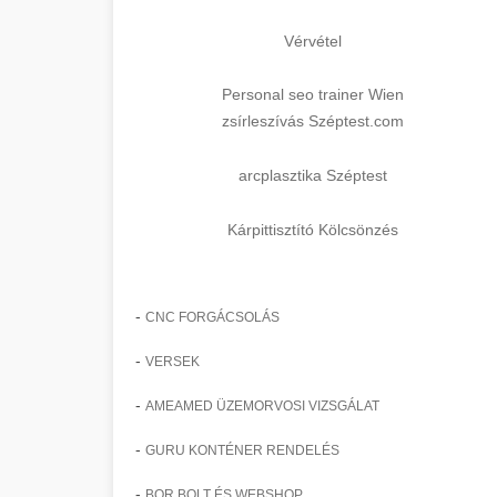
Vérvétel
Personal seo trainer Wien
zsírleszívás Széptest.com
arcplasztika Széptest
Kárpittisztító Kölcsönzés
-
CNC FORGÁCSOLÁS
-
VERSEK
-
AMEAMED ÜZEMORVOSI VIZSGÁLAT
-
GURU KONTÉNER RENDELÉS
-
BOR BOLT ÉS WEBSHOP