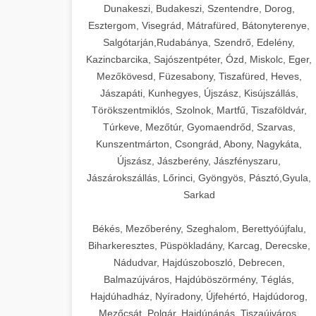
Dunakeszi, Budakeszi, Szentendre, Dorog,
Esztergom, Visegrád, Mátrafüred, Bátonyterenye,
Salgótarján,Rudabánya, Szendrő, Edelény,
Kazincbarcika, Sajószentpéter, Ózd, Miskolc, Eger,
Mezőkövesd, Füzesabony, Tiszafüred, Heves,
Jászapáti, Kunhegyes, Újszász, Kisújszállás,
Törökszentmiklós, Szolnok, Martfű, Tiszaföldvár,
Túrkeve, Mezőtúr, Gyomaendrőd, Szarvas,
Kunszentmárton, Csongrád, Abony, Nagykáta,
Újszász, Jászberény, Jászfényszaru,
Jászárokszállás, Lőrinci, Gyöngyös, Pásztó,Gyula,
Sarkad
Békés, Mezőberény, Szeghalom, Berettyóújfalu,
Biharkeresztes, Püspökladány, Karcag, Derecske,
Nádudvar, Hajdúszoboszló, Debrecen,
Balmazújváros, Hajdúböszörmény, Téglás,
Hajdúhadház, Nyíradony, Újfehértó, Hajdúdorog,
Mezőcsát, Polgár, Hajdúnánás, Tiszaújváros,