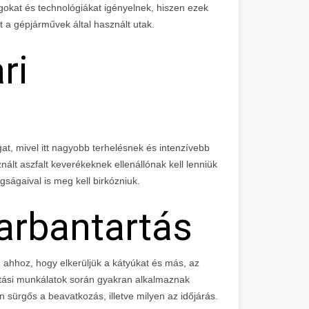
gokat és technológiákat igényelnek, hiszen ezek
 a gépjárművek által használt utak.
ri
gat, mivel itt nagyobb terhelésnek és intenzívebb
ált aszfalt keverékeknek ellenállónak kell lenniük
ságaival is meg kell birkózniuk.
karbantartás
 ahhoz, hogy elkerüljük a kátyúkat és más, az
artási munkálatok során gyakran alkalmaznak
n sürgős a beavatkozás, illetve milyen az időjárás.