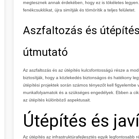
megtesznek annak érdekében, hogy ez is tökéletes legyen. 
fenékcsuklókat, újra simítják és tömörítik a teljes felületet.
Aszfaltozás és útépíté
útmutató
Az aszfaltozás és az útépítés kulcsfontosságú része a mode
biztosítják, hogy a közlekedés biztonságos és hatékony leg
útépítési projektek során számos tényezőt kell figyelembe v
munkafolyamatok és a szükséges engedélyek. Ebben a cikk
az útépítés különböző aspektusait.
Útépítés és jav
Az útépítés az infrastruktúrafejlesztés egyik legfontosabb 