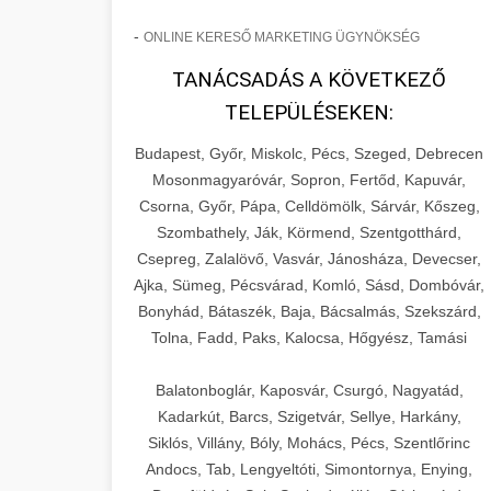
-
ONLINE KERESŐ MARKETING ÜGYNÖKSÉG
TANÁCSADÁS A KÖVETKEZŐ
TELEPÜLÉSEKEN:
Budapest, Győr, Miskolc, Pécs, Szeged, Debrecen
Mosonmagyaróvár, Sopron, Fertőd, Kapuvár,
Csorna, Győr, Pápa, Celldömölk, Sárvár, Kőszeg,
Szombathely, Ják, Körmend, Szentgotthárd,
Csepreg, Zalalövő, Vasvár, Jánosháza, Devecser,
Ajka, Sümeg, Pécsvárad, Komló, Sásd, Dombóvár,
Bonyhád, Bátaszék, Baja, Bácsalmás, Szekszárd,
Tolna, Fadd, Paks, Kalocsa, Hőgyész, Tamási
Balatonboglár, Kaposvár, Csurgó, Nagyatád,
Kadarkút, Barcs, Szigetvár, Sellye, Harkány,
Siklós, Villány, Bóly, Mohács, Pécs, Szentlőrinc
Andocs, Tab, Lengyeltóti, Simontornya, Enying,