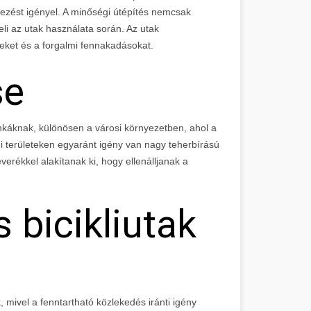
vezést igényel. A minőségi útépítés nemcsak
eli az utak használata során. Az utak
teket és a forgalmi fennakadásokat.
se
unkáknak, különösen a városi környezetben, ahol a
mi területeken egyaránt igény van nagy teherbírású
erékkel alakítanak ki, hogy ellenálljanak a
 bicikliutak
, mivel a fenntartható közlekedés iránti igény