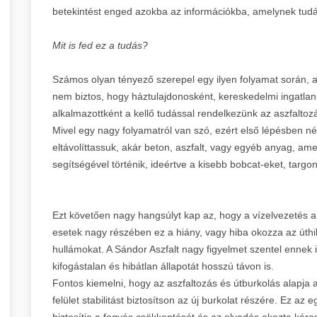
betekintést enged azokba az információkba, amelynek tu
Mit is fed ez a tudás?
Számos olyan tényező szerepel egy ilyen folyamat során, am
nem biztos, hogy háztulajdonosként, kereskedelmi ingatla
alkalmazottként a kellő tudással rendelkezünk az aszfaltozá
Mivel egy nagy folyamatról van szó, ezért első lépésben né
eltávolíttassuk, akár beton, aszfalt, vagy egyéb anyag, ame
segítségével történik, ideértve a kisebb bobcat-eket, tar
Ezt követően nagy hangsúlyt kap az, hogy a vízelvezetés a
esetek nagy részében ez a hiány, vagy hiba okozza az úthi
hullámokat. A Sándor Aszfalt nagy figyelmet szentel ennek is
kifogástalan és hibátlan állapotát hosszú távon is.
Fontos kiemelni, hogy az aszfaltozás és útburkolás alapja 
felület stabilitást biztosítson az új burkolat részére. Ez az
biztosítja a fagyás csökkentését és az olvadás okozta kár