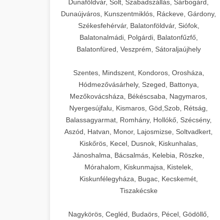
Dunaföldvár, Solt, Szabadszállás, Sárbogárd,
Dunaújváros, Kunszentmiklós, Ráckeve, Gárdony,
Székesfehérvár, Balatonföldvár, Siófok,
Balatonalmádi, Polgárdi, Balatonfűzfő,
Balatonfüred, Veszprém, Sátoraljaújhely
Szentes, Mindszent, Kondoros, Orosháza,
Hódmezővásárhely, Szeged, Battonya,
Mezőkovácsháza, Békéscsaba, Nagymaros,
Nyergesújfalu, Kismaros, Göd,Szob, Rétság,
Balassagyarmat, Romhány, Hollókő, Szécsény,
Aszód, Hatvan, Monor, Lajosmizse, Soltvadkert,
Kiskőrös, Kecel, Dusnok, Kiskunhalas,
Jánoshalma, Bácsalmás, Kelebia, Röszke,
Mórahalom, Kiskunmajsa, Kistelek,
Kiskunfélegyháza, Bugac, Kecskemét,
Tiszakécske
Nagykörös, Cegléd, Budaörs, Pécel, Gödöllő,