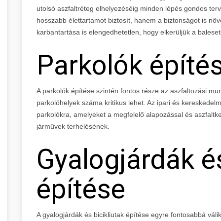
utolsó aszfaltréteg elhelyezéséig minden lépés gondos ter
hosszabb élettartamot biztosít, hanem a biztonságot is növ
karbantartása is elengedhetetlen, hogy elkerüljük a balese
Parkolók építé
A parkolók építése szintén fontos része az aszfaltozási m
parkolóhelyek száma kritikus lehet. Az ipari és kereskedel
parkolókra, amelyeket a megfelelő alapozással és aszfaltkev
járművek terhelésének.
Gyalogjárdák és
építése
A gyalogjárdák és bicikliutak építése egyre fontosabbá válik