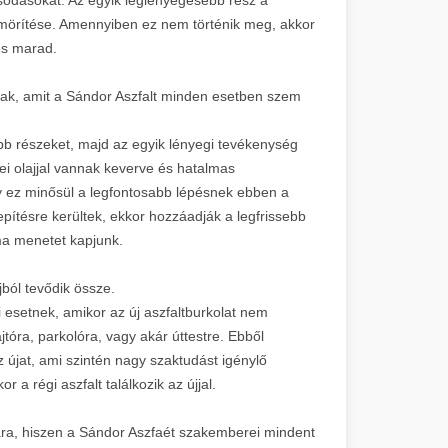
tömörítése. Amennyiben ez nem történik meg, akkor
es marad.
nak, amit a Sándor Aszfalt minden esetben szem
hább részeket, majd az egyik lényegi tevékenység
i olajjal vannak keverve és hatalmas
gy ez minősül a legfontosabb lépésnek ebben a
lepítésre kerültek, ekkor hozzáadják a legfrissebb
ima menetet kapjunk.
jból tevődik össze.
esetnek, amikor az új aszfaltburkolat nem
óra, parkolóra, vagy akár úttestre. Ebből
z újat, ami szintén nagy szaktudást igénylő
 a régi aszfalt találkozik az újjal.
gára, hiszen a Sándor Aszfaét szakemberei mindent