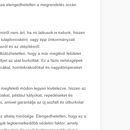
dása elengedhetetlen a megrendelés során.
iről nem árt, ha mi laikusok is tudunk, hiszen
n tulajdonosként, vagy épp önkormányzati
sról és az útépítésről.
lkülözhetetlen, hogy a már meglévő felületet
llyel az utat burkolták. Ez a fázis nehézgépek
goncákat, homlokrakodókat és nagydömpereket.
 megfelelő módon legyen kivitelezve, hiszen az
bákat, például kátyúkat, repedéseket és
, amivel garantálja az új aszfalt és útburkolat
az altalaj minősége. Elengedhetetlen, hogy ez a
 egyik legkiemelkedőbb védelmi faktor, amely
osodásokat. Az egyik leglényegesebb rész a