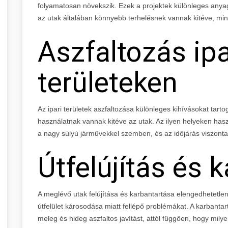
folyamatosan növekszik. Ezek a projektek különleges anya
az utak általában könnyebb terhelésnek vannak kitéve, mint
Aszfaltozás ipa
területeken
Az ipari területek aszfaltozása különleges kihívásokat tarto
használatnak vannak kitéve az utak. Az ilyen helyeken haszn
a nagy súlyú járművekkel szemben, és az időjárás viszontag
Útfelújítás és 
A meglévő utak felújítása és karbantartása elengedhetetlen
útfelület károsodása miatt fellépő problémákat. A karbant
meleg és hideg aszfaltos javítást, attól függően, hogy milye