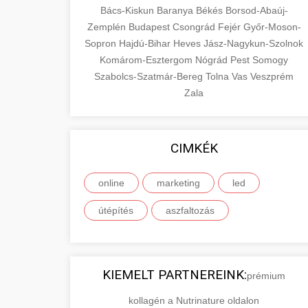
Bács-Kiskun
Baranya
Békés
Borsod-Abaúj-
Zemplén
Budapest
Csongrád
Fejér
Győr-Moson-
Sopron
Hajdú-Bihar
Heves
Jász-Nagykun-Szolnok
Komárom-Esztergom
Nógrád
Pest
Somogy
Szabolcs-Szatmár-Bereg
Tolna
Vas
Veszprém
Zala
CIMKÉK
online
marketing
led
útépítés
aszfaltozás
KIEMELT PARTNEREINK:
prémium
kollagén a Nutrinature oldalon