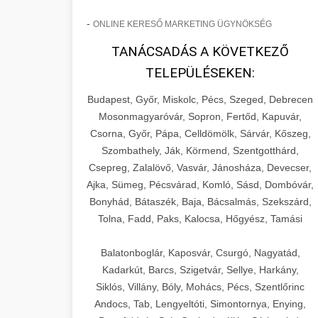
-
ONLINE KERESŐ MARKETING ÜGYNÖKSÉG
TANÁCSADÁS A KÖVETKEZŐ
TELEPÜLÉSEKEN:
Budapest, Győr, Miskolc, Pécs, Szeged, Debrecen
Mosonmagyaróvár, Sopron, Fertőd, Kapuvár,
Csorna, Győr, Pápa, Celldömölk, Sárvár, Kőszeg,
Szombathely, Ják, Körmend, Szentgotthárd,
Csepreg, Zalalövő, Vasvár, Jánosháza, Devecser,
Ajka, Sümeg, Pécsvárad, Komló, Sásd, Dombóvár,
Bonyhád, Bátaszék, Baja, Bácsalmás, Szekszárd,
Tolna, Fadd, Paks, Kalocsa, Hőgyész, Tamási
Balatonboglár, Kaposvár, Csurgó, Nagyatád,
Kadarkút, Barcs, Szigetvár, Sellye, Harkány,
Siklós, Villány, Bóly, Mohács, Pécs, Szentlőrinc
Andocs, Tab, Lengyeltóti, Simontornya, Enying,