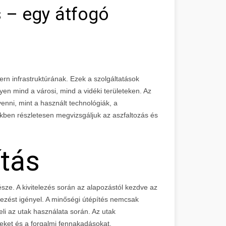
s – egy átfogó
rn infrastruktúrának. Ezek a szolgáltatások
yen mind a városi, mind a vidéki területeken. Az
enni, mint a használt technológiák, a
ben részletesen megvizsgáljuk az aszfaltozás és
ítás
része. A kivitelezés során az alapozástól kezdve az
vezést igényel. A minőségi útépítés nemcsak
eli az utak használata során. Az utak
teket és a forgalmi fennakadásokat.