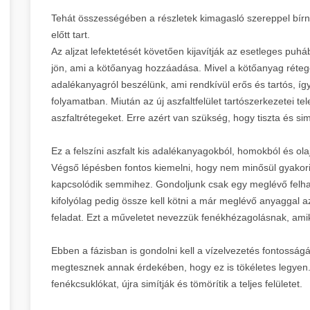
Tehát összességében a részletek kimagasló szereppel bír
előtt tart.
Az aljzat lefektetését követően kijavítják az esetleges pu
jön, ami a kötőanyag hozzáadása. Mivel a kötőanyag rétege
adalékanyagról beszélünk, ami rendkívül erős és tartós, í
folyamatban. Miután az új aszfaltfelület tartószerkezetei te
aszfaltrétegeket. Erre azért van szükség, hogy tiszta és s
Ez a felszíni aszfalt kis adalékanyagokból, homokból és ola
Végső lépésben fontos kiemelni, hogy nem minősül gyakori 
kapcsolódik semmihez. Gondoljunk csak egy meglévő felhajt
kifolyólag pedig össze kell kötni a már meglévő anyaggal a
feladat. Ezt a műveletet nevezzük fenékhézagolásnak, amikor
Ebben a fázisban is gondolni kell a vízelvezetés fontossá
megtesznek annak érdekében, hogy ez is tökéletes legyen. 
fenékcsuklókat, újra simítják és tömörítik a teljes felületet.