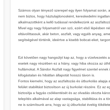
Számos olyan tényező szerepel egy ilyen folyamat során, am
nem biztos, hogy háztulajdonosként, kereskedelmi ingatla
alkalmazottként a kellő tudással rendelkezünk az aszfaltozá
Mivel egy nagy folyamatról van szó, ezért első lépésben né
eltávolíttassuk, akár beton, aszfalt, vagy egyéb anyag, ame
segítségével történik, ideértve a kisebb bobcat-eket, tar
Ezt követően nagy hangsúlyt kap az, hogy a vízelvezetés a
esetek nagy részében ez a hiány, vagy hiba okozza az úthi
hullámokat. A Sándor Aszfalt nagy figyelmet szentel ennek is
kifogástalan és hibátlan állapotát hosszú távon is.
Fontos kiemelni, hogy az aszfaltozás és útburkolás alapja 
felület stabilitást biztosítson az új burkolat részére. Ez az
biztosítja a fagyás csökkentését és az olvadás okozta kár
telepítés alkalmával az alap vastagsága, stabilitása és a 
ne is számítsunk arra, hogy az új útburkolat évekig tökélet