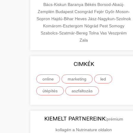
Bács-Kiskun
Baranya
Békés
Borsod-Abaúj-
Zemplén
Budapest
Csongrád
Fejér
Győr-Moson-
Sopron
Hajdú-Bihar
Heves
Jász-Nagykun-Szolnok
Komárom-Esztergom
Nógrád
Pest
Somogy
Szabolcs-Szatmár-Bereg
Tolna
Vas
Veszprém
Zala
CIMKÉK
online
marketing
led
útépítés
aszfaltozás
KIEMELT PARTNEREINK:
prémium
kollagén a Nutrinature oldalon