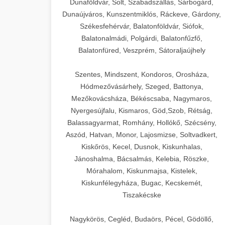
Dunaföldvár, Solt, Szabadszállás, Sárbogárd,
Dunaújváros, Kunszentmiklós, Ráckeve, Gárdony,
Székesfehérvár, Balatonföldvár, Siófok,
Balatonalmádi, Polgárdi, Balatonfűzfő,
Balatonfüred, Veszprém, Sátoraljaújhely
Szentes, Mindszent, Kondoros, Orosháza,
Hódmezővásárhely, Szeged, Battonya,
Mezőkovácsháza, Békéscsaba, Nagymaros,
Nyergesújfalu, Kismaros, Göd,Szob, Rétság,
Balassagyarmat, Romhány, Hollókő, Szécsény,
Aszód, Hatvan, Monor, Lajosmizse, Soltvadkert,
Kiskőrös, Kecel, Dusnok, Kiskunhalas,
Jánoshalma, Bácsalmás, Kelebia, Röszke,
Mórahalom, Kiskunmajsa, Kistelek,
Kiskunfélegyháza, Bugac, Kecskemét,
Tiszakécske
Nagykörös, Cegléd, Budaörs, Pécel, Gödöllő,