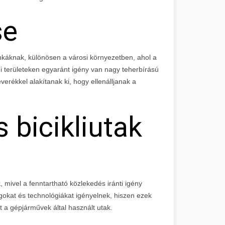
se
unkáknak, különösen a városi környezetben, ahol a
mi területeken egyaránt igény van nagy teherbírású
erékkel alakítanak ki, hogy ellenálljanak a
 bicikliutak
, mivel a fenntartható közlekedés iránti igény
gokat és technológiákat igényelnek, hiszen ezek
 a gépjárművek által használt utak.