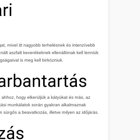
ri
gat, mivel itt nagyobb terhelésnek és intenzívebb
ált aszfalt keverékeknek ellenállónak kell lenniük
ságaival is meg kell birkózniuk.
karbantartás
 ahhoz, hogy elkerüljük a kátyúkat és más, az
artási munkálatok során gyakran alkalmaznak
n sürgős a beavatkozás, illetve milyen az időjárás.
zás