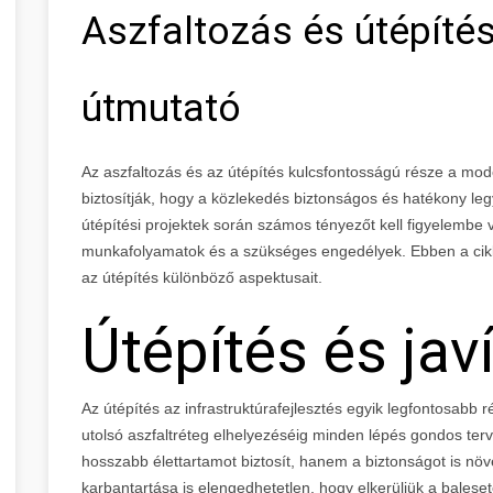
Aszfaltozás és útépíté
útmutató
Az aszfaltozás és az útépítés kulcsfontosságú része a mode
biztosítják, hogy a közlekedés biztonságos és hatékony leg
útépítési projektek során számos tényezőt kell figyelembe v
munkafolyamatok és a szükséges engedélyek. Ebben a cikk
az útépítés különböző aspektusait.
Útépítés és jav
Az útépítés az infrastruktúrafejlesztés egyik legfontosabb 
utolsó aszfaltréteg elhelyezéséig minden lépés gondos ter
hosszabb élettartamot biztosít, hanem a biztonságot is növ
karbantartása is elengedhetetlen, hogy elkerüljük a balese