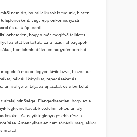
iről nem árt, ha mi laikusok is tudunk, hiszen
n tulajdonosként, vagy épp önkormányzati
sról és az útépítésről.
lkülözhetetlen, hogy a már meglévő felületet
llyel az utat burkolták. Ez a fázis nehézgépek
goncákat, homlokrakodókat és nagydömpereket.
 megfelelő módon legyen kivitelezve, hiszen az
bákat, például kátyúkat, repedéseket és
, amivel garantálja az új aszfalt és útburkolat
az altalaj minősége. Elengedhetetlen, hogy ez a
 egyik legkiemelkedőbb védelmi faktor, amely
osodásokat. Az egyik leglényegesebb rész a
tömörítése. Amennyiben ez nem történik meg, akkor
es marad.