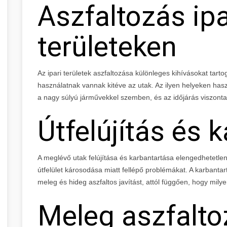
Aszfaltozás ipa
területeken
Az ipari területek aszfaltozása különleges kihívásokat tarto
használatnak vannak kitéve az utak. Az ilyen helyeken haszn
a nagy súlyú járművekkel szemben, és az időjárás viszontag
Útfelújítás és 
A meglévő utak felújítása és karbantartása elengedhetetlen
útfelület károsodása miatt fellépő problémákat. A karbant
meleg és hideg aszfaltos javítást, attól függően, hogy milye
Meleg aszfalto