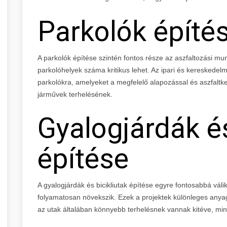
Parkolók építé
A parkolók építése szintén fontos része az aszfaltozási m
parkolóhelyek száma kritikus lehet. Az ipari és kereskedel
parkolókra, amelyeket a megfelelő alapozással és aszfaltkev
járművek terhelésének.
Gyalogjárdák és
építése
A gyalogjárdák és bicikliutak építése egyre fontosabbá válik
folyamatosan növekszik. Ezek a projektek különleges anya
az utak általában könnyebb terhelésnek vannak kitéve, mint