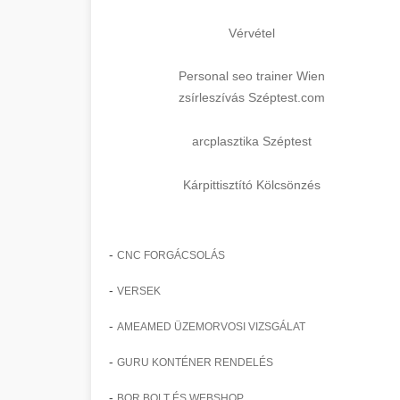
Vérvétel
Personal seo trainer Wien
zsírleszívás Széptest.com
arcplasztika Széptest
Kárpittisztító Kölcsönzés
-
CNC FORGÁCSOLÁS
-
VERSEK
-
AMEAMED ÜZEMORVOSI VIZSGÁLAT
-
GURU KONTÉNER RENDELÉS
-
BOR BOLT ÉS WEBSHOP