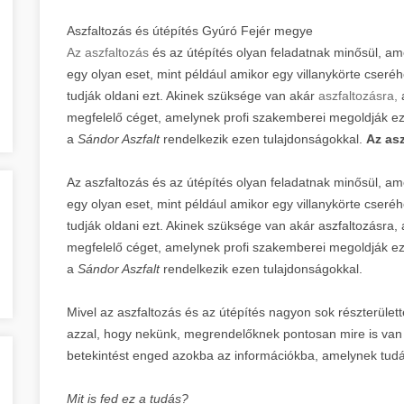
Aszfaltozás és útépítés Gyúró Fejér megye
Az aszfaltozás
és az útépítés olyan feladatnak minősül, am
egy olyan eset, mint például amikor egy villanykörte cser
tudják oldani ezt. Akinek szüksége van akár
aszfaltozásra,
a
megfelelő céget, amelynek profi szakemberei megoldják ez
a
Sándor Aszfalt
rendelkezik ezen tulajdonságokkal.
Az asz
Az aszfaltozás és az útépítés olyan feladatnak minősül, a
egy olyan eset, mint például amikor egy villanykörte cser
tudják oldani ezt. Akinek szüksége van akár aszfaltozásra, a
megfelelő céget, amelynek profi szakemberei megoldják ez
a
Sándor Aszfalt
rendelkezik ezen tulajdonságokkal.
Mivel az aszfaltozás és az útépítés nagyon sok részterülett
azzal, hogy nekünk, megrendelőknek pontosan mire is van
betekintést enged azokba az információkba, amelynek tu
Mit is fed ez a tudás?