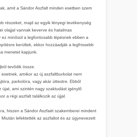
nak, amit a Sándor Aszfalt minden esetben szem
hább részeket, majd az egyik lényegi tevékenység
i olajjal vannak keverve és hatalmas
gy ez minősül a legfontosabb lépésnek ebben a
lepítésre kerültek, ekkor hozzáadják a legfrissebb
ima menetet kapjunk.
jból tevődik össze.
esetnek, amikor az új aszfaltburkolat nem
óra, parkolóra, vagy akár úttestre. Ebből
z újat, ami szintén nagy szaktudást igénylő
 a régi aszfalt találkozik az újjal.
gára, hiszen a Sándor Aszfaét szakemberei mindent
Miután lefektették az aszfaltot és az úgynevezett