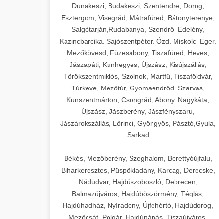
Dunakeszi, Budakeszi, Szentendre, Dorog,
Esztergom, Visegrád, Mátrafüred, Bátonyterenye,
Salgótarján,Rudabánya, Szendrő, Edelény,
Kazincbarcika, Sajószentpéter, Ózd, Miskolc, Eger,
Mezőkövesd, Füzesabony, Tiszafüred, Heves,
Jászapáti, Kunhegyes, Újszász, Kisújszállás,
Törökszentmiklós, Szolnok, Martfű, Tiszaföldvár,
Túrkeve, Mezőtúr, Gyomaendrőd, Szarvas,
Kunszentmárton, Csongrád, Abony, Nagykáta,
Újszász, Jászberény, Jászfényszaru,
Jászárokszállás, Lőrinci, Gyöngyös, Pásztó,Gyula,
Sarkad
Békés, Mezőberény, Szeghalom, Berettyóújfalu,
Biharkeresztes, Püspökladány, Karcag, Derecske,
Nádudvar, Hajdúszoboszló, Debrecen,
Balmazújváros, Hajdúböszörmény, Téglás,
Hajdúhadház, Nyíradony, Újfehértó, Hajdúdorog,
Mezőcsát, Polgár, Hajdúnánás, Tiszaújváros,