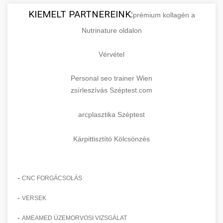
KIEMELT PARTNEREINK:
prémium kollagén a
Nutrinature oldalon
Vérvétel
Personal seo trainer Wien
zsírleszívás Széptest.com
arcplasztika Széptest
Kárpittisztító Kölcsönzés
-
CNC FORGÁCSOLÁS
-
VERSEK
-
AMEAMED ÜZEMORVOSI VIZSGÁLAT