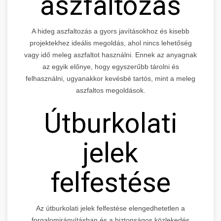
aszfaltozás
A hideg aszfaltozás a gyors javításokhoz és kisebb
projektekhez ideális megoldás, ahol nincs lehetőség
vagy idő meleg aszfaltot használni. Ennek az anyagnak
az egyik előnye, hogy egyszerűbb tárolni és
felhasználni, ugyanakkor kevésbé tartós, mint a meleg
aszfaltos megoldások.
Útburkolati
jelek
felfestése
Az útburkolati jelek felfestése elengedhetetlen a
forgalomirányításban és a biztonságos közlekedés