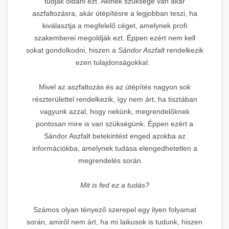
tudják oldani ezt. Akinek szüksége van akár
aszfaltozásra, akár útépítésre a legjobban teszi, ha
kiválasztja a megfelelő céget, amelynek profi
szakemberei megoldják ezt. Éppen ezért nem kell
sokat gondolkodni, hiszen a
Sándor Aszfalt
rendelkezik
ezen tulajdonságokkal.
Mivel az aszfaltozás és az útépítés nagyon sok
részterülettel rendelkezik, így nem árt, ha tisztában
vagyunk azzal, hogy nekünk, megrendelőknek
pontosan mire is van szükségünk. Éppen ezért a
Sándor Aszfalt betekintést enged azokba az
információkba, amelynek tudása elengedhetetlen a
megrendelés során.
Mit is fed ez a tudás?
Számos olyan tényező szerepel egy ilyen folyamat
során, amiről nem árt, ha mi laikusok is tudunk, hiszen