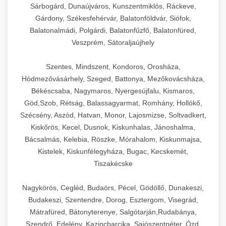
Sárbogárd, Dunaújváros, Kunszentmiklós, Ráckeve,
Gárdony, Székesfehérvár, Balatonföldvár, Siófok,
Balatonalmádi, Polgárdi, Balatonfűzfő, Balatonfüred,
Veszprém, Sátoraljaújhely
Szentes, Mindszent, Kondoros, Orosháza,
Hódmezővásárhely, Szeged, Battonya, Mezőkovácsháza,
Békéscsaba, Nagymaros, Nyergesújfalu, Kismaros,
Göd,Szob, Rétság, Balassagyarmat, Romhány, Hollókő,
Szécsény, Aszód, Hatvan, Monor, Lajosmizse, Soltvadkert,
Kiskőrös, Kecel, Dusnok, Kiskunhalas, Jánoshalma,
Bácsalmás, Kelebia, Röszke, Mórahalom, Kiskunmajsa,
Kistelek, Kiskunfélegyháza, Bugac, Kecskemét,
Tiszakécske
Nagykörös, Cegléd, Budaörs, Pécel, Gödöllő, Dunakeszi,
Budakeszi, Szentendre, Dorog, Esztergom, Visegrád,
Mátrafüred, Bátonyterenye, Salgótarján,Rudabánya,
Szendrő, Edelény, Kazincbarcika, Sajószentpéter, Ózd,