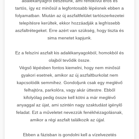
adalékanyagról beszélünk, ami rendkívül erős és
tartós, így ez minősül a legfontosabb lépésnek ebben a
folyamatban. Miután az új aszfaltfelület tartószerkezetei
telepítésre kerültek, ekkor hozzáadják a legfrissebb
aszfaltrétegeket. Erre azért van szükség, hogy tiszta és
sima menetet kapjunk.
Ez a felszíni aszfalt kis adalékanyagokból, homokból és
olajból tevődik össze.
Végső lépésben fontos kiemelni, hogy nem minősül
gyakori esetnek, amikor az új aszfaltburkolat nem
kapcsolódik semmihez. Gondoljunk csak egy meglévő
felhajtóra, parkolóra, vagy akár úttestre. Ebből
kifolyólag pedig össze kell kötni a már meglévő
anyaggal az újat, ami szintén nagy szaktudást igénylő
feladat. Ezt a műveletet nevezzük fenékhézagolásnak,
amikor a régi aszfalt találkozik az újjal.
Ebben a fázisban is gondolni kell a vízelvezetés