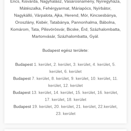
Encs, Kisvárda, Nagyhalász, Vásárosnamény, Nyíregyháza,
Mátészalka, Fehérgyarmat, Máriapócs, Nyírbátor,
Nagykálló, Várpalota, Ajka, Herend, Mór, Kincsesbánya,
Oroszlány, Kisbér, Tatabánya, Pannonhalma, Bábolna,
Komárom, Tata, Pilisvörösvár, Bicske, Érd, Százhalombatta,
Martonvásár, Százhalombatta, Gyál.
Budapest egész területe:
Budapest
1. kerület
,
2. kerület
,
3. kerület
,
4. kerület
,
5.
kerület
,
6. kerület
Budapest
7. kerület
,
8. kerület
,
9. kerület
,
10. kerület
,
11.
kerület
,
12. kerület
Budapest
13. kerület
,
14. kerület
,
15. kerület
,
16. kerület
,
17. kerület
,
18. kerület
Budapest
19. kerület
,
20. kerület
,
21. kerület
,
22.kerület
,
23. kerület