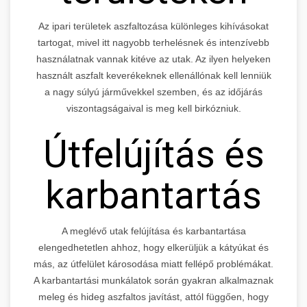
Az ipari területek aszfaltozása különleges kihívásokat
tartogat, mivel itt nagyobb terhelésnek és intenzívebb
használatnak vannak kitéve az utak. Az ilyen helyeken
használt aszfalt keverékeknek ellenállónak kell lenniük
a nagy súlyú járművekkel szemben, és az időjárás
viszontagságaival is meg kell birkózniuk.
Útfelújítás és
karbantartás
A meglévő utak felújítása és karbantartása
elengedhetetlen ahhoz, hogy elkerüljük a kátyúkat és
más, az útfelület károsodása miatt fellépő problémákat.
A karbantartási munkálatok során gyakran alkalmaznak
meleg és hideg aszfaltos javítást, attól függően, hogy