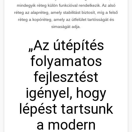
mindegyik réteg külön funkcióval rendelkezik. Az alsó
réteg az alapréteg, amely stabilitást biztosít, míg a felső
réteg a kopóréteg, amely az útfelület tartósságát és
simaságát adja.
„Az útépítés
folyamatos
fejlesztést
igényel, hogy
lépést tartsunk
a modern