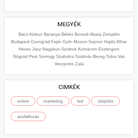
MEGYÉK
Bács-Kiskun
Baranya
Békés
Borsod-Abaúj-Zemplén
Budapest
Csongrád
Fejér
Győr-Moson-Sopron
Hajdú-Bihar
Heves
Jász-Nagykun-Szolnok
Komárom-Esztergom
Nógrád
Pest
Somogy
Szabolcs-Szatmár-Bereg
Tolna
Vas
Veszprém
Zala
CIMKÉK
online
marketing
led
útépítés
aszfaltozás