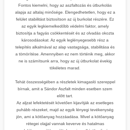
Fontos kiemelni, hogy az aszfaltozás és útburkolás
alapja az altalaj minősége. Elengedhetetlen, hogy ez a
felület stabilitást biztosítson az új burkolat részére. Ez
az egyik legkiemelkedőbb védelmi faktor, amely
biztosítja a fagyás csökkentését és az olvadás okozta
károsodásokat. Az egyik leglényegesebb rész a
telepítés alkalmával az alap vastagsága, stabilitása és
a tömörítése. Amennyiben ez nem történik meg, akkor
ne is számítsunk arra, hogy az új útburkolat évekig
tökéletes marad.
Tehát összességében a részletek kimagasló szereppel
bírnak, amit a Sándor Aszfalt minden esetben szem
előtt tart.
Az aljzat lefektetését követően kijavítják az esetleges
puhább részeket, majd az egyik lényegi tevékenység
jön, ami a kötőanyag hozzáadása. Mivel a kötőanyag
rétegei olajjal vannak keverve és hatalmas