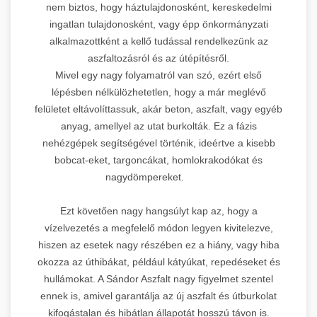
nem biztos, hogy háztulajdonosként, kereskedelmi
ingatlan tulajdonosként, vagy épp önkormányzati
alkalmazottként a kellő tudással rendelkezünk az
aszfaltozásról és az útépítésről.
Mivel egy nagy folyamatról van szó, ezért első
lépésben nélkülözhetetlen, hogy a már meglévő
felületet eltávolíttassuk, akár beton, aszfalt, vagy egyéb
anyag, amellyel az utat burkolták. Ez a fázis
nehézgépek segítségével történik, ideértve a kisebb
bobcat-eket, targoncákat, homlokrakodókat és
nagydömpereket.
Ezt követően nagy hangsúlyt kap az, hogy a
vízelvezetés a megfelelő módon legyen kivitelezve,
hiszen az esetek nagy részében ez a hiány, vagy hiba
okozza az úthibákat, például kátyúkat, repedéseket és
hullámokat. A Sándor Aszfalt nagy figyelmet szentel
ennek is, amivel garantálja az új aszfalt és útburkolat
kifogástalan és hibátlan állapotát hosszú távon is.