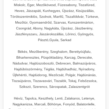
Miskolc, Eger, Mezőkövesd, Füzesabony, Tiszafüred,
Heves, Jászapáti, Kunhegyes, Újszász, Kisújszállás,
Törökszentmiklós, Szolnok, Martfű, Tiszaföldvár, Túrkeve,
Mezőtúr, Gyomaendrőd, Szarvas, Kunszentmárton,
Csongrád, Abony, Nagykáta, Újszász, Jászberény,
Jászfényszaru, Jászárokszállás, Lőrinci, Gyöngyös,
Pásztó,Gyula, Sarkad
Békés, Mezőberény, Szeghalom, Berettyóújfalu,
Biharkeresztes, Püspökladány, Karcag, Derecske,
Nádudvar, Hajdúszoboszló, Debrecen, Balmazújváros,
Hajdúböszörmény, Téglás, Hajdúhadház, Nyíradony,
Újfehértó, Hajdúdorog, Mezőcsát, Polgár, Hajdúnánás,
Tiszaújváros, Tiszavasvári, Tiszalök, Tokaj, Felsőzsolca,
Szikszó, Szerencs, Sárospatak, Zalaszentgrót
Hévíz, Tapolca, Keszthely, Lenti, Zalakaros, Letenye,
Nagykanizsa, Marcali, Böhönye, Fonyód, Balatonlelle,