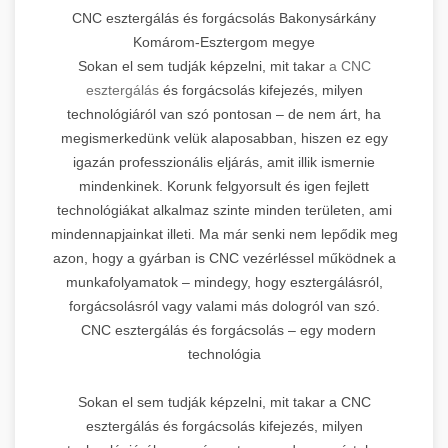
CNC esztergálás és forgácsolás Bakonysárkány
Komárom-Esztergom megye
Sokan el sem tudják képzelni, mit takar
a CNC
esztergálás
és forgácsolás kifejezés, milyen
technológiáról van szó pontosan – de nem árt, ha
megismerkedünk velük alaposabban, hiszen ez egy
igazán professzionális eljárás, amit illik ismernie
mindenkinek. Korunk felgyorsult és igen fejlett
technológiákat alkalmaz szinte minden területen, ami
mindennapjainkat illeti. Ma már senki nem lepődik meg
azon, hogy a gyárban is CNC vezérléssel működnek a
munkafolyamatok – mindegy, hogy esztergálásról,
forgácsolásról vagy valami más dologról van szó.
CNC esztergálás és forgácsolás – egy modern
technológia
Sokan el sem tudják képzelni, mit takar a CNC
esztergálás és forgácsolás kifejezés, milyen