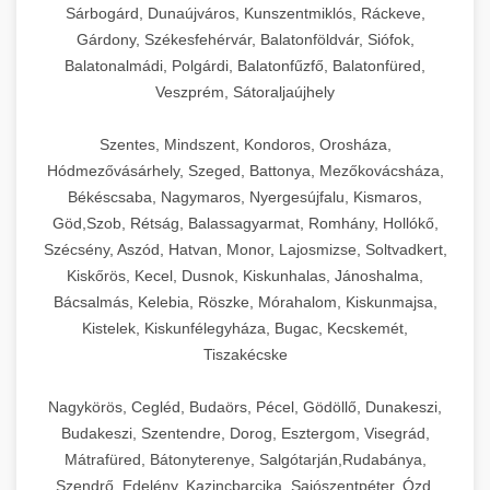
Sárbogárd, Dunaújváros, Kunszentmiklós, Ráckeve,
Gárdony, Székesfehérvár, Balatonföldvár, Siófok,
Balatonalmádi, Polgárdi, Balatonfűzfő, Balatonfüred,
Veszprém, Sátoraljaújhely
Szentes, Mindszent, Kondoros, Orosháza,
Hódmezővásárhely, Szeged, Battonya, Mezőkovácsháza,
Békéscsaba, Nagymaros, Nyergesújfalu, Kismaros,
Göd,Szob, Rétság, Balassagyarmat, Romhány, Hollókő,
Szécsény, Aszód, Hatvan, Monor, Lajosmizse, Soltvadkert,
Kiskőrös, Kecel, Dusnok, Kiskunhalas, Jánoshalma,
Bácsalmás, Kelebia, Röszke, Mórahalom, Kiskunmajsa,
Kistelek, Kiskunfélegyháza, Bugac, Kecskemét,
Tiszakécske
Nagykörös, Cegléd, Budaörs, Pécel, Gödöllő, Dunakeszi,
Budakeszi, Szentendre, Dorog, Esztergom, Visegrád,
Mátrafüred, Bátonyterenye, Salgótarján,Rudabánya,
Szendrő, Edelény, Kazincbarcika, Sajószentpéter, Ózd,