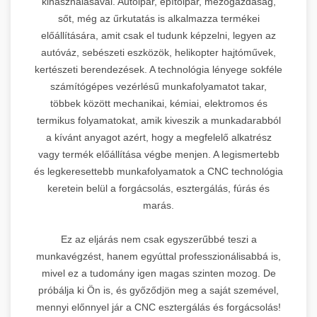
kihasználásával. Autóipar, építőipar, mezőgazdaság,
sőt, még az űrkutatás is alkalmazza termékei
előállítására, amit csak el tudunk képzelni, legyen az
autóváz, sebészeti eszközök, helikopter hajtóművek,
kertészeti berendezések. A technológia lényege sokféle
számítógépes vezérlésű munkafolyamatot takar,
többek között mechanikai, kémiai, elektromos és
termikus folyamatokat, amik kiveszik a munkadarabból
a kívánt anyagot azért, hogy a megfelelő alkatrész
vagy termék előállítása végbe menjen. A legismertebb
és legkeresettebb munkafolyamatok a CNC technológia
keretein belül a forgácsolás, esztergálás, fúrás és
marás.
Ez az eljárás nem csak egyszerűbbé teszi a
munkavégzést, hanem egyúttal professzionálisabbá is,
mivel ez a tudomány igen magas szinten mozog. De
próbálja ki Ön is, és győződjön meg a saját szemével,
mennyi előnnyel jár a CNC esztergálás és forgácsolás!