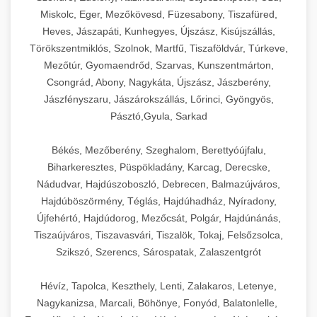
Miskolc, Eger, Mezőkövesd, Füzesabony, Tiszafüred,
Heves, Jászapáti, Kunhegyes, Újszász, Kisújszállás,
Törökszentmiklós, Szolnok, Martfű, Tiszaföldvár, Túrkeve,
Mezőtúr, Gyomaendrőd, Szarvas, Kunszentmárton,
Csongrád, Abony, Nagykáta, Újszász, Jászberény,
Jászfényszaru, Jászárokszállás, Lőrinci, Gyöngyös,
Pásztó,Gyula, Sarkad
Békés, Mezőberény, Szeghalom, Berettyóújfalu,
Biharkeresztes, Püspökladány, Karcag, Derecske,
Nádudvar, Hajdúszoboszló, Debrecen, Balmazújváros,
Hajdúböszörmény, Téglás, Hajdúhadház, Nyíradony,
Újfehértó, Hajdúdorog, Mezőcsát, Polgár, Hajdúnánás,
Tiszaújváros, Tiszavasvári, Tiszalök, Tokaj, Felsőzsolca,
Szikszó, Szerencs, Sárospatak, Zalaszentgrót
Hévíz, Tapolca, Keszthely, Lenti, Zalakaros, Letenye,
Nagykanizsa, Marcali, Böhönye, Fonyód, Balatonlelle,