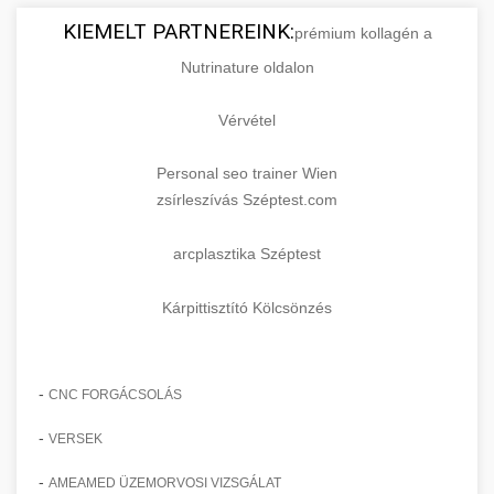
KIEMELT PARTNEREINK:
prémium kollagén a
Nutrinature oldalon
Vérvétel
Personal seo trainer Wien
zsírleszívás Széptest.com
arcplasztika Széptest
Kárpittisztító Kölcsönzés
-
CNC FORGÁCSOLÁS
-
VERSEK
-
AMEAMED ÜZEMORVOSI VIZSGÁLAT