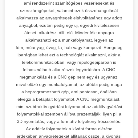
ami rendszerint számítógépes vezérléseket és
szerszámgépeket, valamint ezek összehangolását
alkalmazza az anyagrétegek eltávolításához egy adott
anyagból, ezután pedig egy új, egyedi kivitelezésen
átesett alkatrészt állít elő. Mindenféle anyagra
alkalmazható ez a munkafolyamat, legyen az
fém, műanyag, üveg, fa, hab vagy kompozit. Rengeteg
iparágban lehet ezt a technológiát alkalmazni, akár a
telekommunikációban, vagy repülőgépiparban is
felhasználható alkatrészek legyártására. A CNC
megmunkálás és a CNC gép nem egy és ugyanaz,
mivel előző egy munkafolyamat, az utóbbi pedig maga
a beprogramozható gép, ami pontosan, önállóan
elvégzi a betáplált folyamatot. A CNC megmunkálást,
mint szubtraktív gyártási folyamatot az additív gyártási
folyamatokkal szemben állítva prezentálják, ilyen pl. a
3D nyomtatás, vagy a formatív folyékony fröccsöntés.
Az additív folyamatok a kívánt forma elérése
érdekében anyagrétegeket állítanak össze, a kivonási