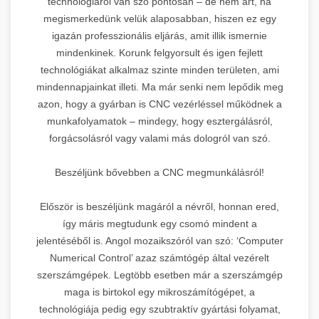
technológiáról van szó pontosan – de nem árt, ha
megismerkedünk velük alaposabban, hiszen ez egy
igazán professzionális eljárás, amit illik ismernie
mindenkinek. Korunk felgyorsult és igen fejlett
technológiákat alkalmaz szinte minden területen, ami
mindennapjainkat illeti. Ma már senki nem lepődik meg
azon, hogy a gyárban is CNC vezérléssel működnek a
munkafolyamatok – mindegy, hogy esztergálásról,
forgácsolásról vagy valami más dologról van szó.
Beszéljünk bővebben a CNC megmunkálásról!
Először is beszéljünk magáról a névről, honnan ered,
így máris megtudunk egy csomó mindent a
jelentéséből is. Angol mozaikszóról van szó: ‘Computer
Numerical Control’ azaz számtógép által vezérelt
szerszámgépek. Legtöbb esetben már a szerszámgép
maga is birtokol egy mikroszámítógépet, a
technológiája pedig egy szubtraktív gyártási folyamat,