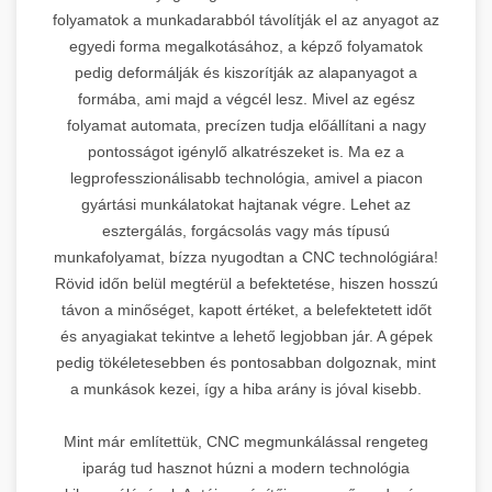
folyamatok a munkadarabból távolítják el az anyagot az
egyedi forma megalkotásához, a képző folyamatok
pedig deformálják és kiszorítják az alapanyagot a
formába, ami majd a végcél lesz. Mivel az egész
folyamat automata, precízen tudja előállítani a nagy
pontosságot igénylő alkatrészeket is. Ma ez a
legprofesszionálisabb technológia, amivel a piacon
gyártási munkálatokat hajtanak végre. Lehet az
esztergálás, forgácsolás vagy más típusú
munkafolyamat, bízza nyugodtan a CNC technológiára!
Rövid időn belül megtérül a befektetése, hiszen hosszú
távon a minőséget, kapott értéket, a belefektetett időt
és anyagiakat tekintve a lehető legjobban jár. A gépek
pedig tökéletesebben és pontosabban dolgoznak, mint
a munkások kezei, így a hiba arány is jóval kisebb.
Mint már említettük, CNC megmunkálással rengeteg
iparág tud hasznot húzni a modern technológia