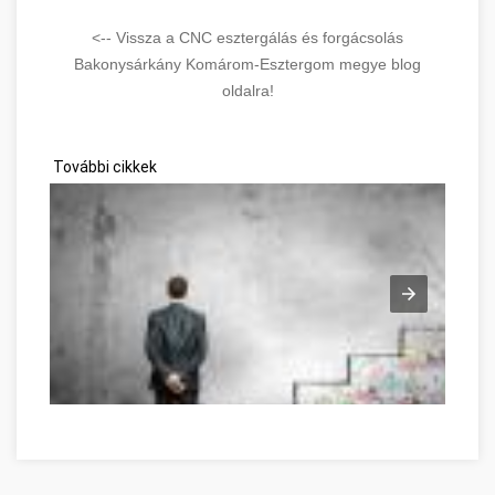
<-- Vissza a CNC esztergálás és forgácsolás
Bakonysárkány Komárom-Esztergom megye blog
oldalra!
További cikkek
Great Information If You're In Need Of Self-Help Komárom-E