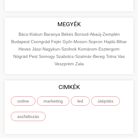
MEGYÉK
Bács-Kiskun
Baranya
Békés
Borsod-Abaúj-Zemplén
Budapest
Csongrád
Fejér
Győr-Moson-Sopron
Hajdú-Bihar
Heves
Jász-Nagykun-Szolnok
Komárom-Esztergom
Nógrád
Pest
Somogy
Szabolcs-Szatmár-Bereg
Tolna
Vas
Veszprém
Zala
CIMKÉK
online
marketing
led
útépítés
aszfaltozás