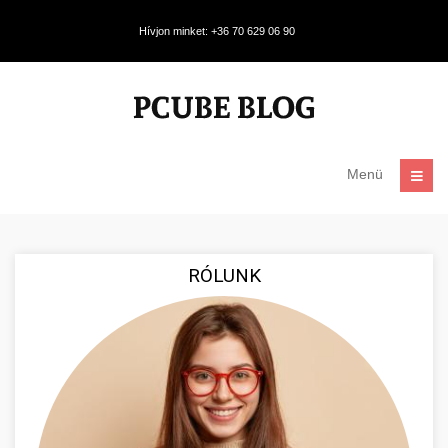
Hívjon minket: +36 70 629 06 90
Menü
RÓLUNK