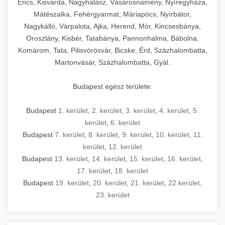
Encs, Kisvárda, Nagyhalász, Vásárosnamény, Nyíregyháza,
Mátészalka, Fehérgyarmat, Máriapócs, Nyírbátor,
Nagykálló, Várpalota, Ajka, Herend, Mór, Kincsesbánya,
Oroszlány, Kisbér, Tatabánya, Pannonhalma, Bábolna,
Komárom, Tata, Pilisvörösvár, Bicske, Érd, Százhalombatta,
Martonvásár, Százhalombatta, Gyál.
Budapest egész területe:
Budapest
1. kerület
,
2. kerület
,
3. kerület
,
4. kerület
,
5.
kerület
,
6. kerület
Budapest
7. kerület
,
8. kerület
,
9. kerület
,
10. kerület
,
11.
kerület
,
12. kerület
Budapest
13. kerület
,
14. kerület
,
15. kerület
,
16. kerület
,
17. kerület
,
18. kerület
Budapest
19. kerület
,
20. kerület
,
21. kerület
,
22.kerület
,
23. kerület