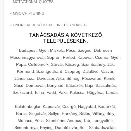
-
MOTIVATIONAL QUOTES
-
MMC CHIPTUNING
-
ONLINE KERESŐ MARKETING ÜGYNÖKSÉG
TANÁCSADÁS A KÖVETKEZŐ
TELEPÜLÉSEKEN:
Budapest, Győr, Miskolc, Pécs, Szeged, Debrecen
Mosonmagyaróvár, Sopron, Fertőd, Kapuvár, Csorna, Győr,
Pápa, Celldömölk, Sárvár, Kőszeg, Szombathely, Ják,
Körmend, Szentgotthárd, Csepreg, Zalalövő, Vasvár,
Jánosháza, Devecser, Ajka, Sümeg, Pécsvárad, Komló,
Sásd, Dombóvár, Bonyhád, Bátaszék, Baja, Bácsalmás,
Szekszárd, Tolna, Fadd, Paks, Kalocsa, Hőgyész, Tamási
Balatonboglár, Kaposvár, Csurgó, Nagyatád, Kadarkút,
Barcs, Szigetvár, Sellye, Harkány, Siklós, Villány, Bóly,
Mohács, Pécs, Szentlőrinc Andocs, Tab, Lengyeltóti,
Simontornya, Enying, Dunaföldvár, Solt, Szabadszállás,