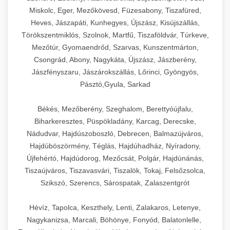
Miskolc, Eger, Mezőkövesd, Füzesabony, Tiszafüred,
Heves, Jászapáti, Kunhegyes, Újszász, Kisújszállás,
Törökszentmiklós, Szolnok, Martfű, Tiszaföldvár, Túrkeve,
Mezőtúr, Gyomaendrőd, Szarvas, Kunszentmárton,
Csongrád, Abony, Nagykáta, Újszász, Jászberény,
Jászfényszaru, Jászárokszállás, Lőrinci, Gyöngyös,
Pásztó,Gyula, Sarkad
Békés, Mezőberény, Szeghalom, Berettyóújfalu,
Biharkeresztes, Püspökladány, Karcag, Derecske,
Nádudvar, Hajdúszoboszló, Debrecen, Balmazújváros,
Hajdúböszörmény, Téglás, Hajdúhadház, Nyíradony,
Újfehértó, Hajdúdorog, Mezőcsát, Polgár, Hajdúnánás,
Tiszaújváros, Tiszavasvári, Tiszalök, Tokaj, Felsőzsolca,
Szikszó, Szerencs, Sárospatak, Zalaszentgrót
Hévíz, Tapolca, Keszthely, Lenti, Zalakaros, Letenye,
Nagykanizsa, Marcali, Böhönye, Fonyód, Balatonlelle,