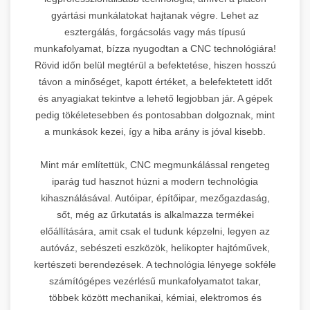
gyártási munkálatokat hajtanak végre. Lehet az
esztergálás, forgácsolás vagy más típusú
munkafolyamat, bízza nyugodtan a CNC technológiára!
Rövid időn belül megtérül a befektetése, hiszen hosszú
távon a minőséget, kapott értéket, a belefektetett időt
és anyagiakat tekintve a lehető legjobban jár. A gépek
pedig tökéletesebben és pontosabban dolgoznak, mint
a munkások kezei, így a hiba arány is jóval kisebb.
Mint már említettük, CNC megmunkálással rengeteg
iparág tud hasznot húzni a modern technológia
kihasználásával. Autóipar, építőipar, mezőgazdaság,
sőt, még az űrkutatás is alkalmazza termékei
előállítására, amit csak el tudunk képzelni, legyen az
autóváz, sebészeti eszközök, helikopter hajtóművek,
kertészeti berendezések. A technológia lényege sokféle
számítógépes vezérlésű munkafolyamatot takar,
többek között mechanikai, kémiai, elektromos és