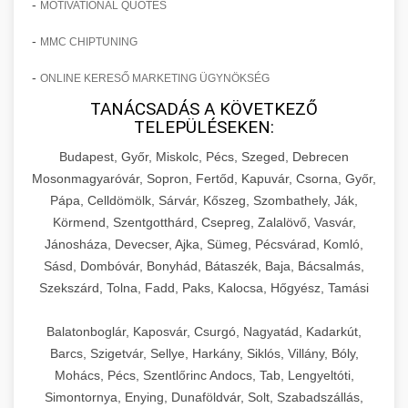
-
MOTIVATIONAL QUOTES
-
MMC CHIPTUNING
-
ONLINE KERESŐ MARKETING ÜGYNÖKSÉG
TANÁCSADÁS A KÖVETKEZŐ
TELEPÜLÉSEKEN:
Budapest, Győr, Miskolc, Pécs, Szeged, Debrecen
Mosonmagyaróvár, Sopron, Fertőd, Kapuvár, Csorna, Győr,
Pápa, Celldömölk, Sárvár, Kőszeg, Szombathely, Ják,
Körmend, Szentgotthárd, Csepreg, Zalalövő, Vasvár,
Jánosháza, Devecser, Ajka, Sümeg, Pécsvárad, Komló,
Sásd, Dombóvár, Bonyhád, Bátaszék, Baja, Bácsalmás,
Szekszárd, Tolna, Fadd, Paks, Kalocsa, Hőgyész, Tamási
Balatonboglár, Kaposvár, Csurgó, Nagyatád, Kadarkút,
Barcs, Szigetvár, Sellye, Harkány, Siklós, Villány, Bóly,
Mohács, Pécs, Szentlőrinc Andocs, Tab, Lengyeltóti,
Simontornya, Enying, Dunaföldvár, Solt, Szabadszállás,