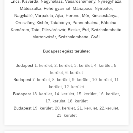
Encs, Kisvárda, Nagyhalász, Vásárosnamény, Nyíregyháza,
Mátészalka, Fehérgyarmat, Máriapócs, Nyírbátor,
Nagykálló, Várpalota, Ajka, Herend, Mór, Kincsesbánya,
Oroszlány, Kisbér, Tatabánya, Pannonhalma, Bábolna,
Komárom, Tata, Pilisvörösvár, Bicske, Érd, Százhalombatta,
Martonvásár, Százhalombatta, Gyál.
Budapest egész területe:
Budapest
1. kerület
,
2. kerület
,
3. kerület
,
4. kerület
,
5.
kerület
,
6. kerület
Budapest
7. kerület
,
8. kerület
,
9. kerület
,
10. kerület
,
11.
kerület
,
12. kerület
Budapest
13. kerület
,
14. kerület
,
15. kerület
,
16. kerület
,
17. kerület
,
18. kerület
Budapest
19. kerület
,
20. kerület
,
21. kerület
,
22.kerület
,
23. kerület