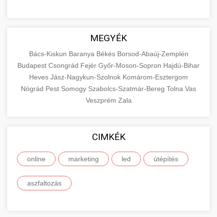
MEGYÉK
Bács-Kiskun
Baranya
Békés
Borsod-Abaúj-Zemplén
Budapest
Csongrád
Fejér
Győr-Moson-Sopron
Hajdú-Bihar
Heves
Jász-Nagykun-Szolnok
Komárom-Esztergom
Nógrád
Pest
Somogy
Szabolcs-Szatmár-Bereg
Tolna
Vas
Veszprém
Zala
CIMKÉK
online
marketing
led
útépítés
aszfaltozás