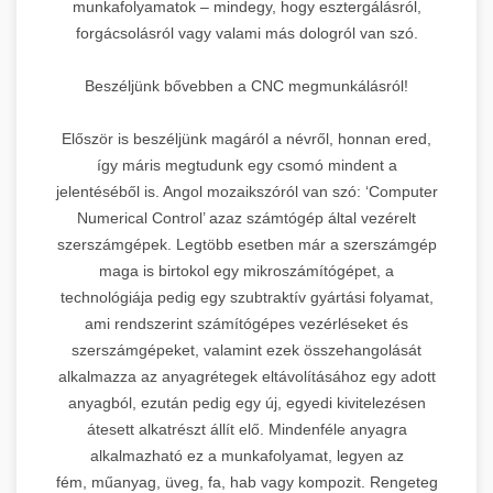
munkafolyamatok – mindegy, hogy esztergálásról,
forgácsolásról vagy valami más dologról van szó.
Beszéljünk bővebben a CNC megmunkálásról!
Először is beszéljünk magáról a névről, honnan ered,
így máris megtudunk egy csomó mindent a
jelentéséből is. Angol mozaikszóról van szó: ‘Computer
Numerical Control’ azaz számtógép által vezérelt
szerszámgépek. Legtöbb esetben már a szerszámgép
maga is birtokol egy mikroszámítógépet, a
technológiája pedig egy szubtraktív gyártási folyamat,
ami rendszerint számítógépes vezérléseket és
szerszámgépeket, valamint ezek összehangolását
alkalmazza az anyagrétegek eltávolításához egy adott
anyagból, ezután pedig egy új, egyedi kivitelezésen
átesett alkatrészt állít elő. Mindenféle anyagra
alkalmazható ez a munkafolyamat, legyen az
fém, műanyag, üveg, fa, hab vagy kompozit. Rengeteg