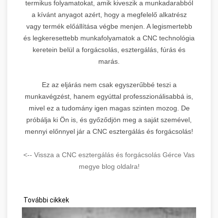
termikus folyamatokat, amik kiveszik a munkadarabból
a kívánt anyagot azért, hogy a megfelelő alkatrész
vagy termék előállítása végbe menjen. A legismertebb
és legkeresettebb munkafolyamatok a CNC technológia
keretein belül a forgácsolás, esztergálás, fúrás és
marás.
Ez az eljárás nem csak egyszerűbbé teszi a
munkavégzést, hanem egyúttal professzionálisabbá is,
mivel ez a tudomány igen magas szinten mozog. De
próbálja ki Ön is, és győződjön meg a saját szemével,
mennyi előnnyel jár a CNC esztergálás és forgácsolás!
<-- Vissza a CNC esztergálás és forgácsolás Gérce Vas
megye blog oldalra!
További cikkek