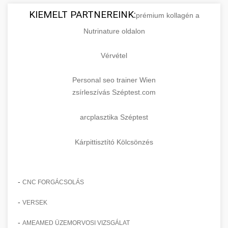
KIEMELT PARTNEREINK:
prémium kollagén a
Nutrinature oldalon
Vérvétel
Personal seo trainer Wien
zsírleszívás Széptest.com
arcplasztika Széptest
Kárpittisztító Kölcsönzés
-
CNC FORGÁCSOLÁS
-
VERSEK
-
AMEAMED ÜZEMORVOSI VIZSGÁLAT