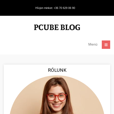
Hívjon minket: +36 70 629 06 90
Menü
RÓLUNK