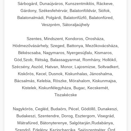
Sárbogárd, Dunaújváros, Kunszentmiklós, Ráckeve,
Gárdony, Székesfehérvár, Balatonföldvár, Siófok,
Balatonalmádi, Polgárdi, Balatonfűzfő, Balatonfüred,
Veszprém, Sátoraljaújhely
Szentes, Mindszent, Kondoros, Orosháza,
Hódmezővásárhely, Szeged, Battonya, Mezőkovácsháza,
Békéscsaba, Nagymaros, Nyergesújfalu, Kismaros,
Göd,Szob, Rétság, Balassagyarmat, Romhány, Hollókő,
Szécsény, Aszód, Hatvan, Monor, Lajosmizse, Soltvadkert,
Kiskőrös, Kecel, Dusnok, Kiskunhalas, Jánoshalma,
Bácsalmás, Kelebia, Röszke, Mórahalom, Kiskunmajsa,
Kistelek, Kiskunfélegyháza, Bugac, Kecskemét,
Tiszakécske
Nagykörös, Cegléd, Budaörs, Pécel, Gödöllő, Dunakeszi,
Budakeszi, Szentendre, Dorog, Esztergom, Visegrád,
Mátrafüred, Bátonyterenye, Salgótarján,Rudabánya,
Szendrő, Edelény, Kazincbarcika, Sajószentpéter, Ózd,