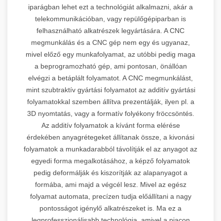
iparágban lehet ezt a technológiát alkalmazni, akár a
telekommunikációban, vagy repülőgépiparban is
felhasználható alkatrészek legyártására. A CNC
megmunkálás és a CNC gép nem egy és ugyanaz,
mivel előző egy munkafolyamat, az utóbbi pedig maga
a beprogramozható gép, ami pontosan, önállóan
elvégzi a betáplált folyamatot. A CNC megmunkálást,
mint szubtraktív gyártási folyamatot az additív gyártási
folyamatokkal szemben állítva prezentálják, ilyen pl. a
3D nyomtatás, vagy a formatív folyékony fröccsöntés.
Az additív folyamatok a kívánt forma elérése
érdekében anyagrétegeket állítanak össze, a kivonási
folyamatok a munkadarabból távolítják el az anyagot az
egyedi forma megalkotásához, a képző folyamatok
pedig deformálják és kiszorítják az alapanyagot a
formába, ami majd a végcél lesz. Mivel az egész
folyamat automata, precízen tudja előállítani a nagy
pontosságot igénylő alkatrészeket is. Ma ez a
legprofesszionálisabb technológia, amivel a piacon