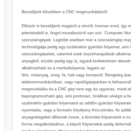
Beszéljünk bővebben a CNC megmunkálásról!
Először is beszéljünk magáról a névről, honnan ered, így
jelentéséből is. Angol mozaikszóról van szó: ‘Computer Num
szerszámgépek. Legtöbb esetben már a szerszámgép maga 
technológiája pedig egy szubtraktív gyártási folyamat, ami
szerszámgépeket, valamint ezek összehangolását alkalmaz
anyagból, ezután pedig egy új, egyedi kivitelezésen átesett 
alkalmazható ez a munkafolyamat, legyen az
fém, műanyag, üveg, fa, hab vagy kompozit. Rengeteg ipará
telekommunikációban, vagy repülőgépiparban is felhasznál
megmunkálás és a CNC gép nem egy és ugyanaz, mivel el
beprogramozható gép, ami pontosan, önállóan elvégzi a be
szubtraktív gyártási folyamatot az additív gyártási folyamat
nyomtatás, vagy a formatív folyékony fröccsöntés. Az addi
anyagrétegeket állítanak össze, a kivonási folyamatok a mu
forma megalkotásához, a képző folyamatok pedig deformálj
majd a végcél lesz. Mivel az egész folyamat automata, prec