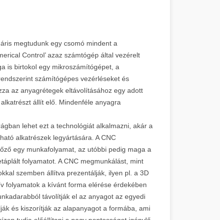
 máris megtudunk egy csomó mindent a
erical Control’ azaz számtógép által vezérelt
is birtokol egy mikroszámítógépet, a
 rendszerint számítógépes vezérléseket és
za az anyagrétegek eltávolításához egy adott
alkatrészt állít elő. Mindenféle anyagra
gban lehet ezt a technológiát alkalmazni, akár a
ható alkatrészek legyártására. A CNC
őző egy munkafolyamat, az utóbbi pedig maga a
táplált folyamatot. A CNC megmunkálást, mint
okkal szemben állítva prezentálják, ilyen pl. a 3D
tív folyamatok a kívánt forma elérése érdekében
nkadarabból távolítják el az anyagot az egyedi
ák és kiszorítják az alapanyagot a formába, ami
ízen tudja előállítani a nagy pontosságot igénylő