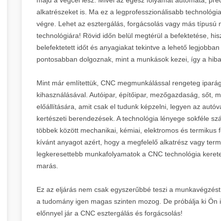
alkatrészeket is. Ma ez a legprofesszionálisabb technológi
végre. Lehet az esztergálás, forgácsolás vagy más típus
technológiára! Rövid időn belül megtérül a befektetése, hi
belefektetett időt és anyagiakat tekintve a lehető legjobba
pontosabban dolgoznak, mint a munkások kezei, így a hiba 
Mint már említettük, CNC megmunkálással rengeteg iparág
kihasználásával. Autóipar, építőipar, mezőgazdaság, sőt, 
előállítására, amit csak el tudunk képzelni, legyen az autó
kertészeti berendezések. A technológia lényege sokféle s
többek között mechanikai, kémiai, elektromos és termikus 
kívánt anyagot azért, hogy a megfelelő alkatrész vagy ter
legkeresettebb munkafolyamatok a CNC technológia keretein
marás.
Ez az eljárás nem csak egyszerűbbé teszi a munkavégzést,
a tudomány igen magas szinten mozog. De próbálja ki Ön 
előnnyel jár a CNC esztergálás és forgácsolás!