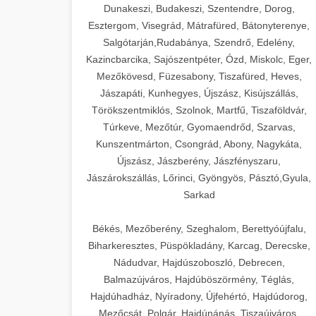
Dunakeszi, Budakeszi, Szentendre, Dorog,
Esztergom, Visegrád, Mátrafüred, Bátonyterenye,
Salgótarján,Rudabánya, Szendrő, Edelény,
Kazincbarcika, Sajószentpéter, Ózd, Miskolc, Eger,
Mezőkövesd, Füzesabony, Tiszafüred, Heves,
Jászapáti, Kunhegyes, Újszász, Kisújszállás,
Törökszentmiklós, Szolnok, Martfű, Tiszaföldvár,
Túrkeve, Mezőtúr, Gyomaendrőd, Szarvas,
Kunszentmárton, Csongrád, Abony, Nagykáta,
Újszász, Jászberény, Jászfényszaru,
Jászárokszállás, Lőrinci, Gyöngyös, Pásztó,Gyula,
Sarkad
Békés, Mezőberény, Szeghalom, Berettyóújfalu,
Biharkeresztes, Püspökladány, Karcag, Derecske,
Nádudvar, Hajdúszoboszló, Debrecen,
Balmazújváros, Hajdúböszörmény, Téglás,
Hajdúhadház, Nyíradony, Újfehértó, Hajdúdorog,
Mezőcsát, Polgár, Hajdúnánás, Tiszaújváros,