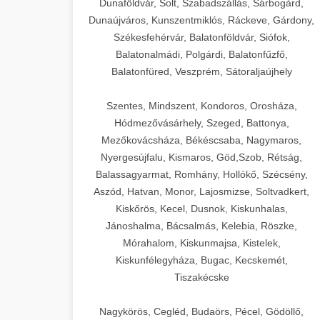
Dunaföldvár, Solt, Szabadszállás, Sárbogárd,
Dunaújváros, Kunszentmiklós, Ráckeve, Gárdony,
Székesfehérvár, Balatonföldvár, Siófok,
Balatonalmádi, Polgárdi, Balatonfűzfő,
Balatonfüred, Veszprém, Sátoraljaújhely
Szentes, Mindszent, Kondoros, Orosháza,
Hódmezővásárhely, Szeged, Battonya,
Mezőkovácsháza, Békéscsaba, Nagymaros,
Nyergesújfalu, Kismaros, Göd,Szob, Rétság,
Balassagyarmat, Romhány, Hollókő, Szécsény,
Aszód, Hatvan, Monor, Lajosmizse, Soltvadkert,
Kiskőrös, Kecel, Dusnok, Kiskunhalas,
Jánoshalma, Bácsalmás, Kelebia, Röszke,
Mórahalom, Kiskunmajsa, Kistelek,
Kiskunfélegyháza, Bugac, Kecskemét,
Tiszakécske
Nagykörös, Cegléd, Budaörs, Pécel, Gödöllő,