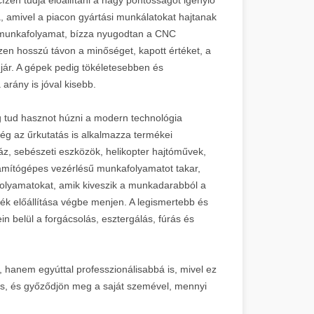
a, amivel a piacon gyártási munkálatokat hajtanak
ú munkafolyamat, bízza nyugodtan a CNC
szen hosszú távon a minőséget, kapott értéket, a
n jár. A gépek pedig tökéletesebben és
arány is jóval kisebb.
 tud hasznot húzni a modern technológia
még az űrkutatás is alkalmazza termékei
váz, sebészeti eszközök, helikopter hajtóművek,
zámítógépes vezérlésű munkafolyamatot takar,
folyamatokat, amik kiveszik a munkadarabból a
mék előállítása végbe menjen. A legismertebb és
 belül a forgácsolás, esztergálás, fúrás és
 hanem egyúttal professzionálisabbá is, mivel ez
is, és győződjön meg a saját szemével, mennyi