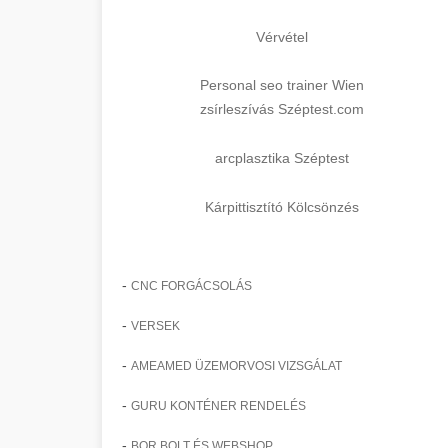
Vérvétel
Personal seo trainer Wien
zsírleszívás Széptest.com
arcplasztika Széptest
Kárpittisztító Kölcsönzés
-
CNC FORGÁCSOLÁS
-
VERSEK
-
AMEAMED ÜZEMORVOSI VIZSGÁLAT
-
GURU KONTÉNER RENDELÉS
-
BOR BOLT ÉS WEBSHOP