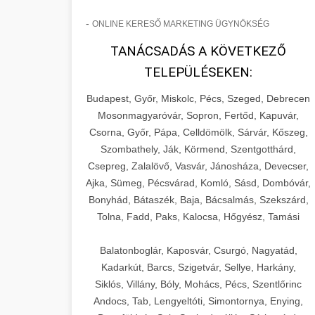
-
ONLINE KERESŐ MARKETING ÜGYNÖKSÉG
TANÁCSADÁS A KÖVETKEZŐ
TELEPÜLÉSEKEN:
Budapest, Győr, Miskolc, Pécs, Szeged, Debrecen
Mosonmagyaróvár, Sopron, Fertőd, Kapuvár,
Csorna, Győr, Pápa, Celldömölk, Sárvár, Kőszeg,
Szombathely, Ják, Körmend, Szentgotthárd,
Csepreg, Zalalövő, Vasvár, Jánosháza, Devecser,
Ajka, Sümeg, Pécsvárad, Komló, Sásd, Dombóvár,
Bonyhád, Bátaszék, Baja, Bácsalmás, Szekszárd,
Tolna, Fadd, Paks, Kalocsa, Hőgyész, Tamási
Balatonboglár, Kaposvár, Csurgó, Nagyatád,
Kadarkút, Barcs, Szigetvár, Sellye, Harkány,
Siklós, Villány, Bóly, Mohács, Pécs, Szentlőrinc
Andocs, Tab, Lengyeltóti, Simontornya, Enying,