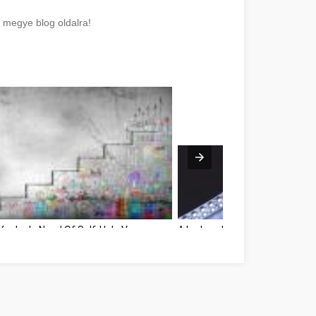
 megye blog oldalra!
 You're In Need Of Self-Help Vas megye
A Led szalag varázsa Vas me