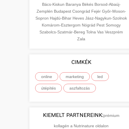
Bács-Kiskun
Baranya
Békés
Borsod-Abaúj-
Zemplén
Budapest
Csongrád
Fejér
Győr-Moson-
Sopron
Hajdú-Bihar
Heves
Jász-Nagykun-Szolnok
Komárom-Esztergom
Nógrád
Pest
Somogy
Szabolcs-Szatmár-Bereg
Tolna
Vas
Veszprém
Zala
CIMKÉK
online
marketing
led
útépítés
aszfaltozás
KIEMELT PARTNEREINK:
prémium
kollagén a Nutrinature oldalon