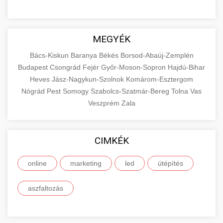
MEGYÉK
Bács-Kiskun
Baranya
Békés
Borsod-Abaúj-Zemplén
Budapest
Csongrád
Fejér
Győr-Moson-Sopron
Hajdú-Bihar
Heves
Jász-Nagykun-Szolnok
Komárom-Esztergom
Nógrád
Pest
Somogy
Szabolcs-Szatmár-Bereg
Tolna
Vas
Veszprém
Zala
CIMKÉK
online
marketing
led
útépítés
aszfaltozás