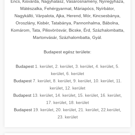
Encs, Kisvárda, Nagyhalász, Vásárosnamény, Nyíregyháza,
Mátészalka, Fehérgyarmat, Máriapócs, Nyírbátor,
Nagykálló, Várpalota, Ajka, Herend, Mór, Kincsesbánya,
Oroszlány, Kisbér, Tatabánya, Pannonhalma, Bábolna,
Komárom, Tata, Pilisvörösvár, Bicske, Érd, Százhalombatta,
Martonvásár, Százhalombatta, Gyál.
Budapest egész területe:
Budapest
1. kerület
,
2. kerület
,
3. kerület
,
4. kerület
,
5.
kerület
,
6. kerület
Budapest
7. kerület
,
8. kerület
,
9. kerület
,
10. kerület
,
11.
kerület
,
12. kerület
Budapest
13. kerület
,
14. kerület
,
15. kerület
,
16. kerület
,
17. kerület
,
18. kerület
Budapest
19. kerület
,
20. kerület
,
21. kerület
,
22.kerület
,
23. kerület