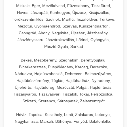
Miskolc, Eger, Mezőkövesd, Füzesabony, Tiszafüred,
Heves, Jászapáti, Kunhegyes, Újszász, Kisújszállás,
Törökszentmiklós, Szolnok, Martfű, Tiszaföldvár, Túrkeve,
Mezőtúr, Gyomaendrőd, Szarvas, Kunszentmárton,
Csongrád, Abony, Nagykáta, Újszász, Jászberény,
Jászfényszaru, Jászárokszállás, Lőrinci, Gyöngyös,
Pásztó,Gyula, Sarkad
Békés, Mezőberény, Szeghalom, Berettyóújfalu,
Biharkeresztes, Püspökladány, Karcag, Derecske,
Nádudvar, Hajdúszoboszló, Debrecen, Balmazújváros,
Hajdúböszörmény, Téglás, Hajdúhadház, Nyíradony,
Újfehértó, Hajdúdorog, Mezőcsát, Polgár, Hajdúnánás,
Tiszaújváros, Tiszavasvári, Tiszalök, Tokaj, Felsőzsolca,
Szikszó, Szerencs, Sárospatak, Zalaszentgrót
Hévíz, Tapolca, Keszthely, Lenti, Zalakaros, Letenye,
Nagykanizsa, Marcali, Böhönye, Fonyód, Balatonlelle,