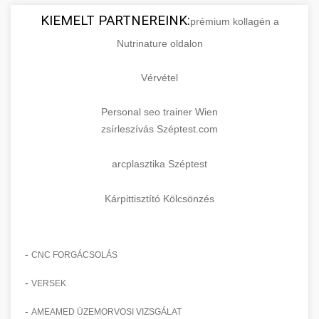
KIEMELT PARTNEREINK:
prémium kollagén a
Nutrinature oldalon
Vérvétel
Personal seo trainer Wien
zsírleszívás Széptest.com
arcplasztika Széptest
Kárpittisztító Kölcsönzés
-
CNC FORGÁCSOLÁS
-
VERSEK
-
AMEAMED ÜZEMORVOSI VIZSGÁLAT