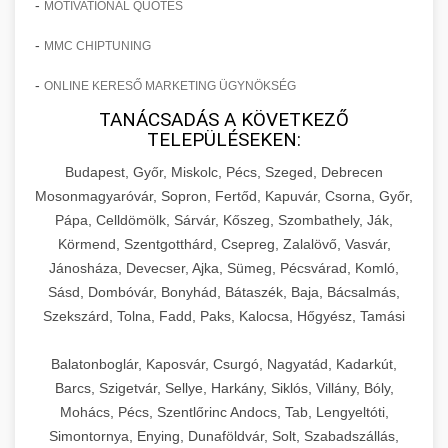
-
MOTIVATIONAL QUOTES
-
MMC CHIPTUNING
-
ONLINE KERESŐ MARKETING ÜGYNÖKSÉG
TANÁCSADÁS A KÖVETKEZŐ
TELEPÜLÉSEKEN:
Budapest, Győr, Miskolc, Pécs, Szeged, Debrecen
Mosonmagyaróvár, Sopron, Fertőd, Kapuvár, Csorna, Győr,
Pápa, Celldömölk, Sárvár, Kőszeg, Szombathely, Ják,
Körmend, Szentgotthárd, Csepreg, Zalalövő, Vasvár,
Jánosháza, Devecser, Ajka, Sümeg, Pécsvárad, Komló,
Sásd, Dombóvár, Bonyhád, Bátaszék, Baja, Bácsalmás,
Szekszárd, Tolna, Fadd, Paks, Kalocsa, Hőgyész, Tamási
Balatonboglár, Kaposvár, Csurgó, Nagyatád, Kadarkút,
Barcs, Szigetvár, Sellye, Harkány, Siklós, Villány, Bóly,
Mohács, Pécs, Szentlőrinc Andocs, Tab, Lengyeltóti,
Simontornya, Enying, Dunaföldvár, Solt, Szabadszállás,