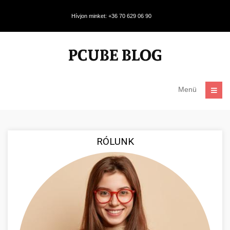
Hívjon minket: +36 70 629 06 90
Menü
RÓLUNK