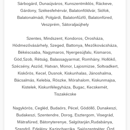
Sárbogárd, Dunaújváros, Kunszentmiklós, Ráckeve,
Gárdony, Székesfehérvár, Balatonföldvár, Siófok,
Balatonalmádi, Polgárdi, Balatonfűzfő, Balatonfüred,
Veszprém, Sátoraljaújhely
Szentes, Mindszent, Kondoros, Orosháza,
Hódmezővásárhely, Szeged, Battonya, Mezőkovácsháza,
Békéscsaba, Nagymaros, Nyergesújfalu, Kismaros,
Göd,Szob, Rétság, Balassagyarmat, Romhány, Hollókő,
Szécsény, Aszód, Hatvan, Monor, Lajosmizse, Soltvadkert,
Kiskőrös, Kecel, Dusnok, Kiskunhalas, Jánoshalma,
Bácsalmás, Kelebia, Röszke, Mórahalom, Kiskunmajsa,
Kistelek, Kiskunfélegyháza, Bugac, Kecskemét,
Tiszakécske
Nagykörös, Cegléd, Budaörs, Pécel, Gödöllő, Dunakeszi,
Budakeszi, Szentendre, Dorog, Esztergom, Visegrád,
Mátrafüred, Bátonyterenye, Salgótarján,Rudabánya,
Szendrő, Edelény, Kazincbarcika, Sajószentpéter, Ózd,