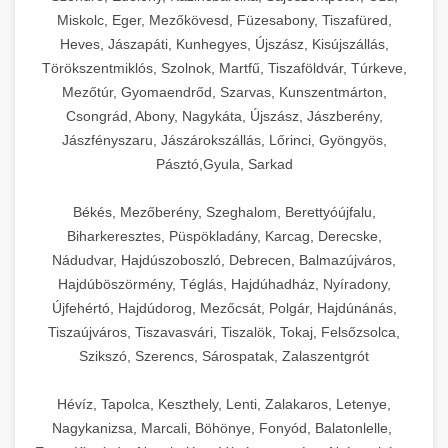
Miskolc, Eger, Mezőkövesd, Füzesabony, Tiszafüred,
Heves, Jászapáti, Kunhegyes, Újszász, Kisújszállás,
Törökszentmiklós, Szolnok, Martfű, Tiszaföldvár, Túrkeve,
Mezőtúr, Gyomaendrőd, Szarvas, Kunszentmárton,
Csongrád, Abony, Nagykáta, Újszász, Jászberény,
Jászfényszaru, Jászárokszállás, Lőrinci, Gyöngyös,
Pásztó,Gyula, Sarkad
Békés, Mezőberény, Szeghalom, Berettyóújfalu,
Biharkeresztes, Püspökladány, Karcag, Derecske,
Nádudvar, Hajdúszoboszló, Debrecen, Balmazújváros,
Hajdúböszörmény, Téglás, Hajdúhadház, Nyíradony,
Újfehértó, Hajdúdorog, Mezőcsát, Polgár, Hajdúnánás,
Tiszaújváros, Tiszavasvári, Tiszalök, Tokaj, Felsőzsolca,
Szikszó, Szerencs, Sárospatak, Zalaszentgrót
Hévíz, Tapolca, Keszthely, Lenti, Zalakaros, Letenye,
Nagykanizsa, Marcali, Böhönye, Fonyód, Balatonlelle,