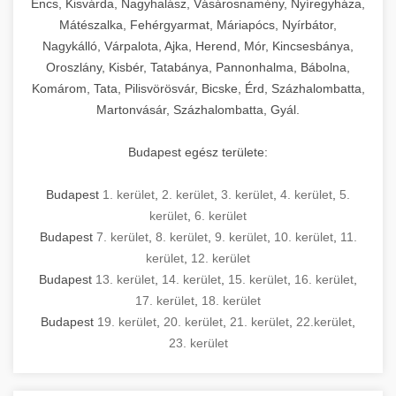
Encs, Kisvárda, Nagyhalász, Vásárosnamény, Nyíregyháza,
Mátészalka, Fehérgyarmat, Máriapócs, Nyírbátor,
Nagykálló, Várpalota, Ajka, Herend, Mór, Kincsesbánya,
Oroszlány, Kisbér, Tatabánya, Pannonhalma, Bábolna,
Komárom, Tata, Pilisvörösvár, Bicske, Érd, Százhalombatta,
Martonvásár, Százhalombatta, Gyál.
Budapest egész területe:
Budapest
1. kerület
,
2. kerület
,
3. kerület
,
4. kerület
,
5.
kerület
,
6. kerület
Budapest
7. kerület
,
8. kerület
,
9. kerület
,
10. kerület
,
11.
kerület
,
12. kerület
Budapest
13. kerület
,
14. kerület
,
15. kerület
,
16. kerület
,
17. kerület
,
18. kerület
Budapest
19. kerület
,
20. kerület
,
21. kerület
,
22.kerület
,
23. kerület