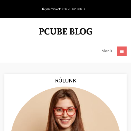
Hívjon minket: +36 70 629 06 90
Menü
RÓLUNK