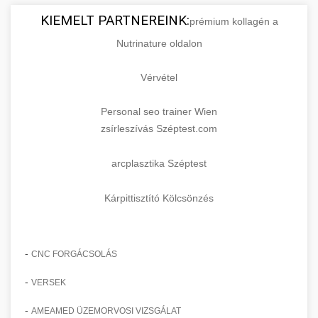
KIEMELT PARTNEREINK:
prémium kollagén a
Nutrinature oldalon
Vérvétel
Personal seo trainer Wien
zsírleszívás Széptest.com
arcplasztika Széptest
Kárpittisztító Kölcsönzés
-
CNC FORGÁCSOLÁS
-
VERSEK
-
AMEAMED ÜZEMORVOSI VIZSGÁLAT