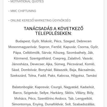
-
MOTIVATIONAL QUOTES
-
MMC CHIPTUNING
-
ONLINE KERESŐ MARKETING ÜGYNÖKSÉG
TANÁCSADÁS A KÖVETKEZŐ
TELEPÜLÉSEKEN:
Budapest, Győr, Miskolc, Pécs, Szeged, Debrecen
Mosonmagyaróvár, Sopron, Fertőd, Kapuvár, Csorna, Győr,
Pápa, Celldömölk, Sárvár, Kőszeg, Szombathely, Ják,
Körmend, Szentgotthárd, Csepreg, Zalalövő, Vasvár,
Jánosháza, Devecser, Ajka, Sümeg, Pécsvárad, Komló,
Sásd, Dombóvár, Bonyhád, Bátaszék, Baja, Bácsalmás,
Szekszárd, Tolna, Fadd, Paks, Kalocsa, Hőgyész, Tamási
Balatonboglár, Kaposvár, Csurgó, Nagyatád, Kadarkút,
Barcs, Szigetvár, Sellye, Harkány, Siklós, Villány, Bóly,
Mohács, Pécs, Szentlőrinc Andocs, Tab, Lengyeltóti,
Simontornya, Enying, Dunaföldvár, Solt, Szabadszállás,