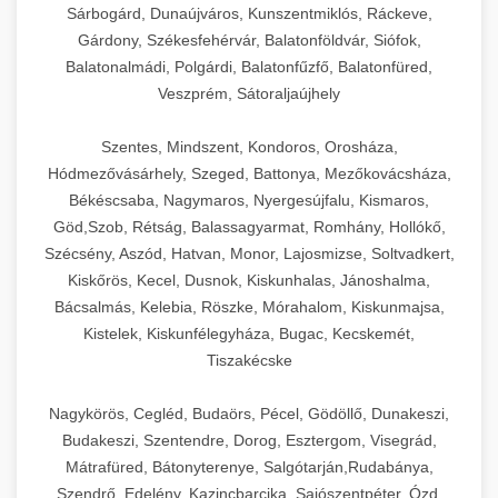
Sárbogárd, Dunaújváros, Kunszentmiklós, Ráckeve,
Gárdony, Székesfehérvár, Balatonföldvár, Siófok,
Balatonalmádi, Polgárdi, Balatonfűzfő, Balatonfüred,
Veszprém, Sátoraljaújhely
Szentes, Mindszent, Kondoros, Orosháza,
Hódmezővásárhely, Szeged, Battonya, Mezőkovácsháza,
Békéscsaba, Nagymaros, Nyergesújfalu, Kismaros,
Göd,Szob, Rétság, Balassagyarmat, Romhány, Hollókő,
Szécsény, Aszód, Hatvan, Monor, Lajosmizse, Soltvadkert,
Kiskőrös, Kecel, Dusnok, Kiskunhalas, Jánoshalma,
Bácsalmás, Kelebia, Röszke, Mórahalom, Kiskunmajsa,
Kistelek, Kiskunfélegyháza, Bugac, Kecskemét,
Tiszakécske
Nagykörös, Cegléd, Budaörs, Pécel, Gödöllő, Dunakeszi,
Budakeszi, Szentendre, Dorog, Esztergom, Visegrád,
Mátrafüred, Bátonyterenye, Salgótarján,Rudabánya,
Szendrő, Edelény, Kazincbarcika, Sajószentpéter, Ózd,