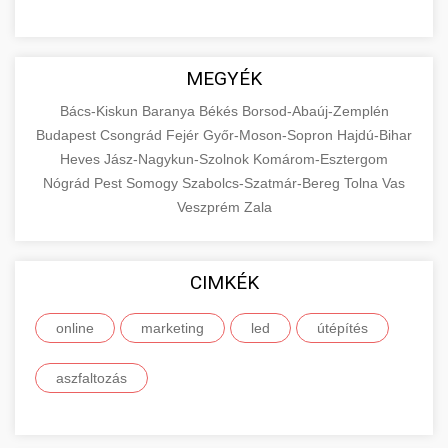
MEGYÉK
Bács-Kiskun
Baranya
Békés
Borsod-Abaúj-Zemplén
Budapest
Csongrád
Fejér
Győr-Moson-Sopron
Hajdú-Bihar
Heves
Jász-Nagykun-Szolnok
Komárom-Esztergom
Nógrád
Pest
Somogy
Szabolcs-Szatmár-Bereg
Tolna
Vas
Veszprém
Zala
CIMKÉK
online
marketing
led
útépítés
aszfaltozás