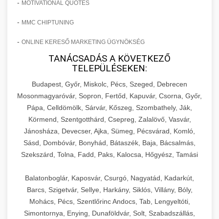
-
MOTIVATIONAL QUOTES
-
MMC CHIPTUNING
-
ONLINE KERESŐ MARKETING ÜGYNÖKSÉG
TANÁCSADÁS A KÖVETKEZŐ
TELEPÜLÉSEKEN:
Budapest, Győr, Miskolc, Pécs, Szeged, Debrecen
Mosonmagyaróvár, Sopron, Fertőd, Kapuvár, Csorna, Győr,
Pápa, Celldömölk, Sárvár, Kőszeg, Szombathely, Ják,
Körmend, Szentgotthárd, Csepreg, Zalalövő, Vasvár,
Jánosháza, Devecser, Ajka, Sümeg, Pécsvárad, Komló,
Sásd, Dombóvár, Bonyhád, Bátaszék, Baja, Bácsalmás,
Szekszárd, Tolna, Fadd, Paks, Kalocsa, Hőgyész, Tamási
Balatonboglár, Kaposvár, Csurgó, Nagyatád, Kadarkút,
Barcs, Szigetvár, Sellye, Harkány, Siklós, Villány, Bóly,
Mohács, Pécs, Szentlőrinc Andocs, Tab, Lengyeltóti,
Simontornya, Enying, Dunaföldvár, Solt, Szabadszállás,