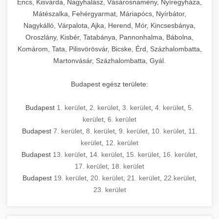
Encs, Kisvárda, Nagyhalász, Vásárosnamény, Nyíregyháza,
Mátészalka, Fehérgyarmat, Máriapócs, Nyírbátor,
Nagykálló, Várpalota, Ajka, Herend, Mór, Kincsesbánya,
Oroszlány, Kisbér, Tatabánya, Pannonhalma, Bábolna,
Komárom, Tata, Pilisvörösvár, Bicske, Érd, Százhalombatta,
Martonvásár, Százhalombatta, Gyál.
Budapest egész területe:
Budapest
1. kerület
,
2. kerület
,
3. kerület
,
4. kerület
,
5.
kerület
,
6. kerület
Budapest
7. kerület
,
8. kerület
,
9. kerület
,
10. kerület
,
11.
kerület
,
12. kerület
Budapest
13. kerület
,
14. kerület
,
15. kerület
,
16. kerület
,
17. kerület
,
18. kerület
Budapest
19. kerület
,
20. kerület
,
21. kerület
,
22.kerület
,
23. kerület