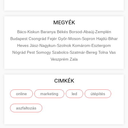
MEGYÉK
Bács-Kiskun
Baranya
Békés
Borsod-Abaúj-Zemplén
Budapest
Csongrád
Fejér
Győr-Moson-Sopron
Hajdú-Bihar
Heves
Jász-Nagykun-Szolnok
Komárom-Esztergom
Nógrád
Pest
Somogy
Szabolcs-Szatmár-Bereg
Tolna
Vas
Veszprém
Zala
CIMKÉK
online
marketing
led
útépítés
aszfaltozás