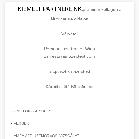
KIEMELT PARTNEREINK:
prémium kollagén a
Nutrinature oldalon
Vérvétel
Personal seo trainer Wien
zsírleszívás Széptest.com
arcplasztika Széptest
Kárpittisztító Kölcsönzés
-
CNC FORGÁCSOLÁS
-
VERSEK
-
AMEAMED ÜZEMORVOSI VIZSGÁLAT