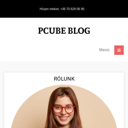
Hívjon minket: +36 70 629 06 90
Menü
RÓLUNK