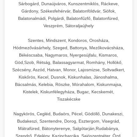
Sárbogárd, Dunaújváros, Kunszentmiklós, Ráckeve,
Gárdony, Székesfehérvár, Balatonföldvár, Siófok,
Balatonalmádi, Polgárdi, Balatonfűzfő, Balatonfüred,
Veszprém, Sátoraljaújhely
Szentes, Mindszent, Kondoros, Orosháza,
Hódmezővásárhely, Szeged, Battonya, Mezőkovácsháza,
Békéscsaba, Nagymaros, Nyergesújfalu, Kismaros,
Göd,Szob, Rétság, Balassagyarmat, Romhány, Hollókő,
Szécsény, Aszód, Hatvan, Monor, Lajosmizse, Soltvadkert,
Kiskőrös, Kecel, Dusnok, Kiskunhalas, Jánoshalma,
Bácsalmás, Kelebia, Röszke, Mórahalom, Kiskunmajsa,
Kistelek, Kiskunfélegyháza, Bugac, Kecskemét,
Tiszakécske
Nagykörös, Cegléd, Budaörs, Pécel, Gödöllő, Dunakeszi,
Budakeszi, Szentendre, Dorog, Esztergom, Visegrád,
Mátrafüred, Bátonyterenye, Salgótarján,Rudabánya,
Szendrő, Edelény, Kazincbarcika, Sajószentpéter, Ózd,