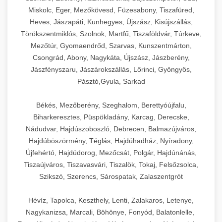
Miskolc, Eger, Mezőkövesd, Füzesabony, Tiszafüred,
Heves, Jászapáti, Kunhegyes, Újszász, Kisújszállás,
Törökszentmiklós, Szolnok, Martfű, Tiszaföldvár, Túrkeve,
Mezőtúr, Gyomaendrőd, Szarvas, Kunszentmárton,
Csongrád, Abony, Nagykáta, Újszász, Jászberény,
Jászfényszaru, Jászárokszállás, Lőrinci, Gyöngyös,
Pásztó,Gyula, Sarkad
Békés, Mezőberény, Szeghalom, Berettyóújfalu,
Biharkeresztes, Püspökladány, Karcag, Derecske,
Nádudvar, Hajdúszoboszló, Debrecen, Balmazújváros,
Hajdúböszörmény, Téglás, Hajdúhadház, Nyíradony,
Újfehértó, Hajdúdorog, Mezőcsát, Polgár, Hajdúnánás,
Tiszaújváros, Tiszavasvári, Tiszalök, Tokaj, Felsőzsolca,
Szikszó, Szerencs, Sárospatak, Zalaszentgrót
Hévíz, Tapolca, Keszthely, Lenti, Zalakaros, Letenye,
Nagykanizsa, Marcali, Böhönye, Fonyód, Balatonlelle,