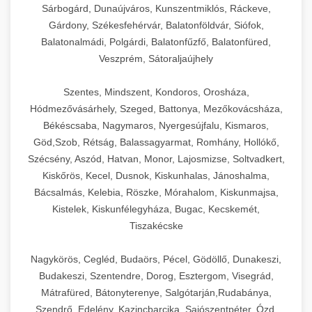
Sárbogárd, Dunaújváros, Kunszentmiklós, Ráckeve,
Gárdony, Székesfehérvár, Balatonföldvár, Siófok,
Balatonalmádi, Polgárdi, Balatonfűzfő, Balatonfüred,
Veszprém, Sátoraljaújhely
Szentes, Mindszent, Kondoros, Orosháza,
Hódmezővásárhely, Szeged, Battonya, Mezőkovácsháza,
Békéscsaba, Nagymaros, Nyergesújfalu, Kismaros,
Göd,Szob, Rétság, Balassagyarmat, Romhány, Hollókő,
Szécsény, Aszód, Hatvan, Monor, Lajosmizse, Soltvadkert,
Kiskőrös, Kecel, Dusnok, Kiskunhalas, Jánoshalma,
Bácsalmás, Kelebia, Röszke, Mórahalom, Kiskunmajsa,
Kistelek, Kiskunfélegyháza, Bugac, Kecskemét,
Tiszakécske
Nagykörös, Cegléd, Budaörs, Pécel, Gödöllő, Dunakeszi,
Budakeszi, Szentendre, Dorog, Esztergom, Visegrád,
Mátrafüred, Bátonyterenye, Salgótarján,Rudabánya,
Szendrő, Edelény, Kazincbarcika, Sajószentpéter, Ózd,