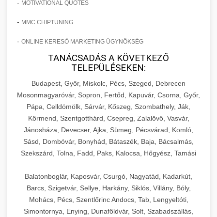
-
MOTIVATIONAL QUOTES
-
MMC CHIPTUNING
-
ONLINE KERESŐ MARKETING ÜGYNÖKSÉG
TANÁCSADÁS A KÖVETKEZŐ
TELEPÜLÉSEKEN:
Budapest, Győr, Miskolc, Pécs, Szeged, Debrecen
Mosonmagyaróvár, Sopron, Fertőd, Kapuvár, Csorna, Győr,
Pápa, Celldömölk, Sárvár, Kőszeg, Szombathely, Ják,
Körmend, Szentgotthárd, Csepreg, Zalalövő, Vasvár,
Jánosháza, Devecser, Ajka, Sümeg, Pécsvárad, Komló,
Sásd, Dombóvár, Bonyhád, Bátaszék, Baja, Bácsalmás,
Szekszárd, Tolna, Fadd, Paks, Kalocsa, Hőgyész, Tamási
Balatonboglár, Kaposvár, Csurgó, Nagyatád, Kadarkút,
Barcs, Szigetvár, Sellye, Harkány, Siklós, Villány, Bóly,
Mohács, Pécs, Szentlőrinc Andocs, Tab, Lengyeltóti,
Simontornya, Enying, Dunaföldvár, Solt, Szabadszállás,