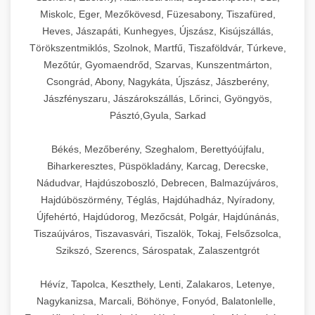
Miskolc, Eger, Mezőkövesd, Füzesabony, Tiszafüred,
Heves, Jászapáti, Kunhegyes, Újszász, Kisújszállás,
Törökszentmiklós, Szolnok, Martfű, Tiszaföldvár, Túrkeve,
Mezőtúr, Gyomaendrőd, Szarvas, Kunszentmárton,
Csongrád, Abony, Nagykáta, Újszász, Jászberény,
Jászfényszaru, Jászárokszállás, Lőrinci, Gyöngyös,
Pásztó,Gyula, Sarkad
Békés, Mezőberény, Szeghalom, Berettyóújfalu,
Biharkeresztes, Püspökladány, Karcag, Derecske,
Nádudvar, Hajdúszoboszló, Debrecen, Balmazújváros,
Hajdúböszörmény, Téglás, Hajdúhadház, Nyíradony,
Újfehértó, Hajdúdorog, Mezőcsát, Polgár, Hajdúnánás,
Tiszaújváros, Tiszavasvári, Tiszalök, Tokaj, Felsőzsolca,
Szikszó, Szerencs, Sárospatak, Zalaszentgrót
Hévíz, Tapolca, Keszthely, Lenti, Zalakaros, Letenye,
Nagykanizsa, Marcali, Böhönye, Fonyód, Balatonlelle,