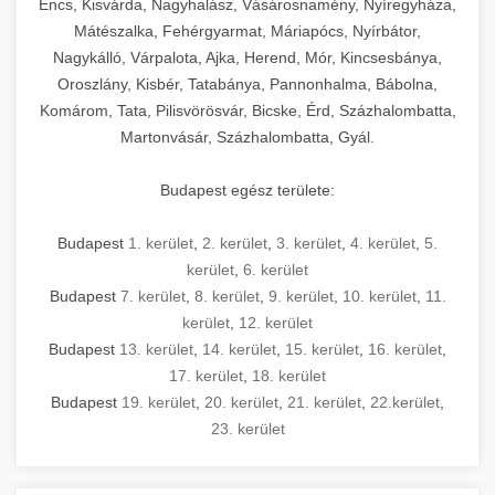
Encs, Kisvárda, Nagyhalász, Vásárosnamény, Nyíregyháza,
Mátészalka, Fehérgyarmat, Máriapócs, Nyírbátor,
Nagykálló, Várpalota, Ajka, Herend, Mór, Kincsesbánya,
Oroszlány, Kisbér, Tatabánya, Pannonhalma, Bábolna,
Komárom, Tata, Pilisvörösvár, Bicske, Érd, Százhalombatta,
Martonvásár, Százhalombatta, Gyál.
Budapest egész területe:
Budapest
1. kerület
,
2. kerület
,
3. kerület
,
4. kerület
,
5.
kerület
,
6. kerület
Budapest
7. kerület
,
8. kerület
,
9. kerület
,
10. kerület
,
11.
kerület
,
12. kerület
Budapest
13. kerület
,
14. kerület
,
15. kerület
,
16. kerület
,
17. kerület
,
18. kerület
Budapest
19. kerület
,
20. kerület
,
21. kerület
,
22.kerület
,
23. kerület