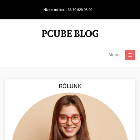
Hívjon minket: +36 70 629 06 90
Menü
RÓLUNK