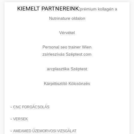
KIEMELT PARTNEREINK:
prémium kollagén a
Nutrinature oldalon
Vérvétel
Personal seo trainer Wien
zsírleszívás Széptest.com
arcplasztika Széptest
Kárpittisztító Kölcsönzés
-
CNC FORGÁCSOLÁS
-
VERSEK
-
AMEAMED ÜZEMORVOSI VIZSGÁLAT