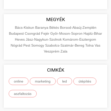
MEGYÉK
Bács-Kiskun
Baranya
Békés
Borsod-Abaúj-Zemplén
Budapest
Csongrád
Fejér
Győr-Moson-Sopron
Hajdú-Bihar
Heves
Jász-Nagykun-Szolnok
Komárom-Esztergom
Nógrád
Pest
Somogy
Szabolcs-Szatmár-Bereg
Tolna
Vas
Veszprém
Zala
CIMKÉK
online
marketing
led
útépítés
aszfaltozás