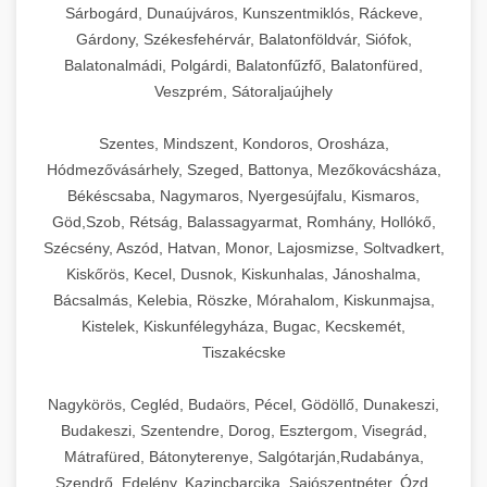
Sárbogárd, Dunaújváros, Kunszentmiklós, Ráckeve,
Gárdony, Székesfehérvár, Balatonföldvár, Siófok,
Balatonalmádi, Polgárdi, Balatonfűzfő, Balatonfüred,
Veszprém, Sátoraljaújhely
Szentes, Mindszent, Kondoros, Orosháza,
Hódmezővásárhely, Szeged, Battonya, Mezőkovácsháza,
Békéscsaba, Nagymaros, Nyergesújfalu, Kismaros,
Göd,Szob, Rétság, Balassagyarmat, Romhány, Hollókő,
Szécsény, Aszód, Hatvan, Monor, Lajosmizse, Soltvadkert,
Kiskőrös, Kecel, Dusnok, Kiskunhalas, Jánoshalma,
Bácsalmás, Kelebia, Röszke, Mórahalom, Kiskunmajsa,
Kistelek, Kiskunfélegyháza, Bugac, Kecskemét,
Tiszakécske
Nagykörös, Cegléd, Budaörs, Pécel, Gödöllő, Dunakeszi,
Budakeszi, Szentendre, Dorog, Esztergom, Visegrád,
Mátrafüred, Bátonyterenye, Salgótarján,Rudabánya,
Szendrő, Edelény, Kazincbarcika, Sajószentpéter, Ózd,