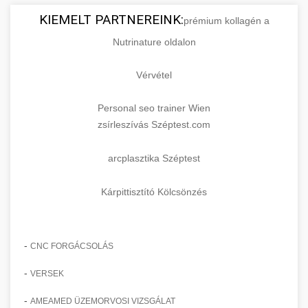
KIEMELT PARTNEREINK:
prémium kollagén a
Nutrinature oldalon
Vérvétel
Personal seo trainer Wien
zsírleszívás Széptest.com
arcplasztika Széptest
Kárpittisztító Kölcsönzés
-
CNC FORGÁCSOLÁS
-
VERSEK
-
AMEAMED ÜZEMORVOSI VIZSGÁLAT