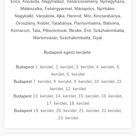
Encs, Kisvárda, Nagyhalász, Vásárosnamény, Nyíregyháza,
Mátészalka, Fehérgyarmat, Máriapócs, Nyírbátor,
Nagykálló, Várpalota, Ajka, Herend, Mór, Kincsesbánya,
Oroszlány, Kisbér, Tatabánya, Pannonhalma, Bábolna,
Komárom, Tata, Pilisvörösvár, Bicske, Érd, Százhalombatta,
Martonvásár, Százhalombatta, Gyál.
Budapest egész területe:
Budapest
1. kerület
,
2. kerület
,
3. kerület
,
4. kerület
,
5.
kerület
,
6. kerület
Budapest
7. kerület
,
8. kerület
,
9. kerület
,
10. kerület
,
11.
kerület
,
12. kerület
Budapest
13. kerület
,
14. kerület
,
15. kerület
,
16. kerület
,
17. kerület
,
18. kerület
Budapest
19. kerület
,
20. kerület
,
21. kerület
,
22.kerület
,
23. kerület