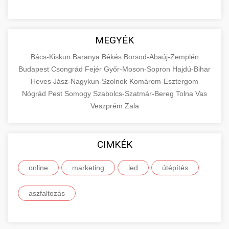
MEGYÉK
Bács-Kiskun
Baranya
Békés
Borsod-Abaúj-Zemplén
Budapest
Csongrád
Fejér
Győr-Moson-Sopron
Hajdú-Bihar
Heves
Jász-Nagykun-Szolnok
Komárom-Esztergom
Nógrád
Pest
Somogy
Szabolcs-Szatmár-Bereg
Tolna
Vas
Veszprém
Zala
CIMKÉK
online
marketing
led
útépítés
aszfaltozás