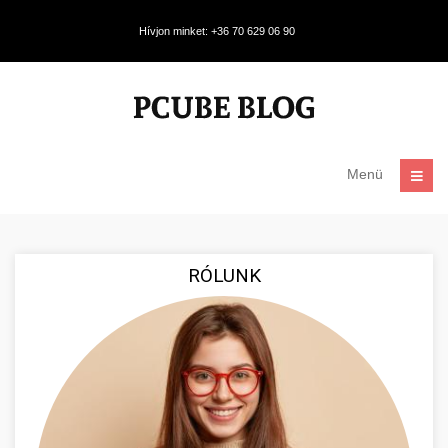
Hívjon minket: +36 70 629 06 90
Menü
RÓLUNK