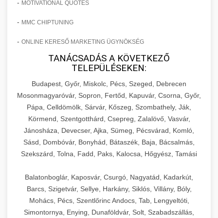
-
MOTIVATIONAL QUOTES
-
MMC CHIPTUNING
-
ONLINE KERESŐ MARKETING ÜGYNÖKSÉG
TANÁCSADÁS A KÖVETKEZŐ
TELEPÜLÉSEKEN:
Budapest, Győr, Miskolc, Pécs, Szeged, Debrecen
Mosonmagyaróvár, Sopron, Fertőd, Kapuvár, Csorna, Győr,
Pápa, Celldömölk, Sárvár, Kőszeg, Szombathely, Ják,
Körmend, Szentgotthárd, Csepreg, Zalalövő, Vasvár,
Jánosháza, Devecser, Ajka, Sümeg, Pécsvárad, Komló,
Sásd, Dombóvár, Bonyhád, Bátaszék, Baja, Bácsalmás,
Szekszárd, Tolna, Fadd, Paks, Kalocsa, Hőgyész, Tamási
Balatonboglár, Kaposvár, Csurgó, Nagyatád, Kadarkút,
Barcs, Szigetvár, Sellye, Harkány, Siklós, Villány, Bóly,
Mohács, Pécs, Szentlőrinc Andocs, Tab, Lengyeltóti,
Simontornya, Enying, Dunaföldvár, Solt, Szabadszállás,