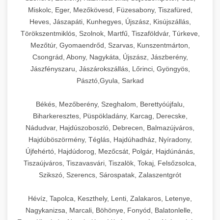
Miskolc, Eger, Mezőkövesd, Füzesabony, Tiszafüred,
Heves, Jászapáti, Kunhegyes, Újszász, Kisújszállás,
Törökszentmiklós, Szolnok, Martfű, Tiszaföldvár, Túrkeve,
Mezőtúr, Gyomaendrőd, Szarvas, Kunszentmárton,
Csongrád, Abony, Nagykáta, Újszász, Jászberény,
Jászfényszaru, Jászárokszállás, Lőrinci, Gyöngyös,
Pásztó,Gyula, Sarkad
Békés, Mezőberény, Szeghalom, Berettyóújfalu,
Biharkeresztes, Püspökladány, Karcag, Derecske,
Nádudvar, Hajdúszoboszló, Debrecen, Balmazújváros,
Hajdúböszörmény, Téglás, Hajdúhadház, Nyíradony,
Újfehértó, Hajdúdorog, Mezőcsát, Polgár, Hajdúnánás,
Tiszaújváros, Tiszavasvári, Tiszalök, Tokaj, Felsőzsolca,
Szikszó, Szerencs, Sárospatak, Zalaszentgrót
Hévíz, Tapolca, Keszthely, Lenti, Zalakaros, Letenye,
Nagykanizsa, Marcali, Böhönye, Fonyód, Balatonlelle,