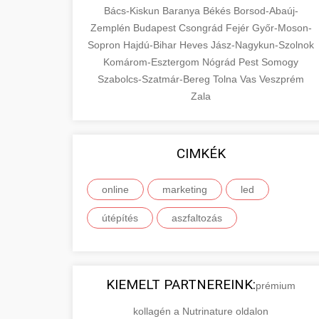
Bács-Kiskun
Baranya
Békés
Borsod-Abaúj-
Zemplén
Budapest
Csongrád
Fejér
Győr-Moson-
Sopron
Hajdú-Bihar
Heves
Jász-Nagykun-Szolnok
Komárom-Esztergom
Nógrád
Pest
Somogy
Szabolcs-Szatmár-Bereg
Tolna
Vas
Veszprém
Zala
CIMKÉK
online
marketing
led
útépítés
aszfaltozás
KIEMELT PARTNEREINK:
prémium
kollagén a Nutrinature oldalon