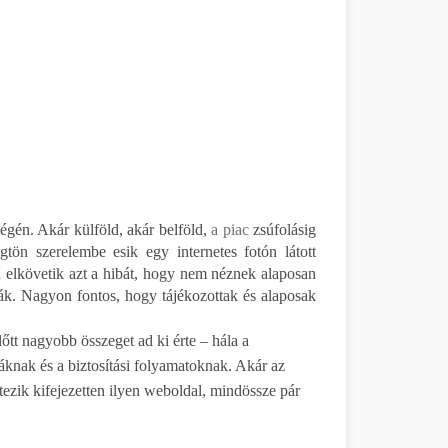
ségén. Akár külföld, akár belföld,
a piac
zsúfolásig
ögtön szerelembe esik egy internetes fotón látott
an elkövetik azt a hibát, hogy nem néznek alaposan
ják. Nagyon fontos, hogy tájékozottak és alaposak
tt nagyobb összeget ad ki érte – hála a
áknak és a biztosítási folyamatoknak. Akár az
étezik kifejezetten ilyen weboldal, mindössze pár