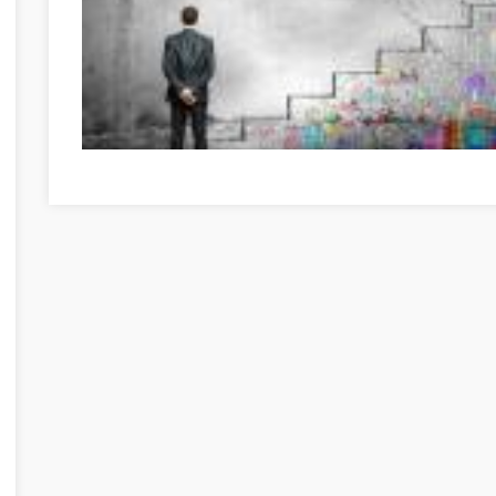
Great Information If You're In Need Of Self-Help Csongrá