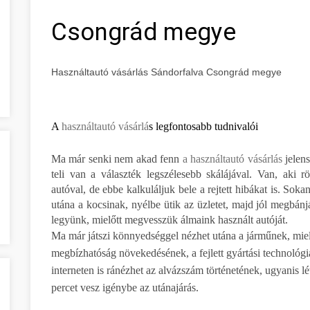
Csongrád megye
Használtautó vásárlás Sándorfalva Csongrád megye
A
használtautó vásárlá
s legfontosabb tudnivalói
Ma már senki nem akad fenn
a használtautó vásárlás
jelen
teli van a választék legszélesebb skálájával. Van, aki r
autóval, de ebbe kalkuláljuk bele a rejtett hibákat is. Sok
utána a kocsinak, nyélbe ütik az üzletet, majd jól megbán
legyünk, mielőtt megvesszük álmaink használt autóját.
Ma már játszi könnyedséggel nézhet utána a járműnek, mielő
megbízhatóság növekedésének, a fejlett gyártási technológi
interneten is ránézhet az alvázszám történetének, ugyanis l
percet vesz igénybe az utánajárás.