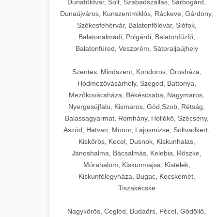
Dunaföldvár, Solt, Szabadszállás, Sárbogárd,
Dunaújváros, Kunszentmiklós, Ráckeve, Gárdony,
Székesfehérvár, Balatonföldvár, Siófok,
Balatonalmádi, Polgárdi, Balatonfűzfő,
Balatonfüred, Veszprém, Sátoraljaújhely
Szentes, Mindszent, Kondoros, Orosháza,
Hódmezővásárhely, Szeged, Battonya,
Mezőkovácsháza, Békéscsaba, Nagymaros,
Nyergesújfalu, Kismaros, Göd,Szob, Rétság,
Balassagyarmat, Romhány, Hollókő, Szécsény,
Aszód, Hatvan, Monor, Lajosmizse, Soltvadkert,
Kiskőrös, Kecel, Dusnok, Kiskunhalas,
Jánoshalma, Bácsalmás, Kelebia, Röszke,
Mórahalom, Kiskunmajsa, Kistelek,
Kiskunfélegyháza, Bugac, Kecskemét,
Tiszakécske
Nagykörös, Cegléd, Budaörs, Pécel, Gödöllő,