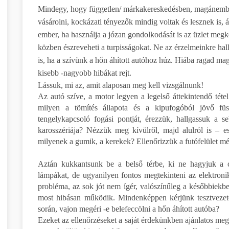
Mindegy, hogy független/ márkakereskedésben, magánember
vásárolni, kockázati tényezők mindig voltak és lesznek is, 
ember, ha használja a józan gondolkodását is az üzlet megkö
közben észreveheti a turpisságokat. Ne az érzelmeinkre hal
is, ha a szívünk a hőn áhított autóhoz húz. Hiába ragad mag
kisebb -nagyobb hibákat rejt.
Lássuk, mi az, amit alaposan meg kell vizsgálnunk!
Az autó szíve, a motor legyen a legelső áttekintendő téte
milyen a tömítés állapota és a kipufogóból jövő füst
tengelykapcsoló fogási pontját, érezzük, hallgassuk a 
karosszériája? Nézzük meg kívülről, majd alulról is – es
milyenek a gumik, a kerekek? Ellenőrizzük a futófelület m
Aztán kukkantsunk be a belső térbe, ki ne hagyjuk a cs
lámpákat, de ugyanilyen fontos megtekinteni az elektroni
probléma, az sok jót nem ígér, valószínűleg a későbbiekb
most hibásan működik. Mindenképpen kérjünk tesztvezetés
során, vajon megéri -e belefeccölni a hőn áhított autóba?
Ezeket az ellenőrzéseket a saját érdekünkben ajánlatos m