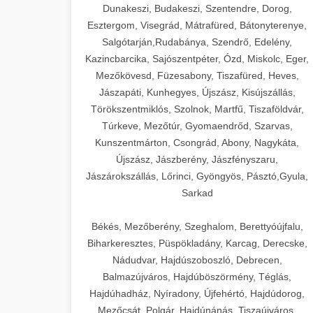
Dunakeszi, Budakeszi, Szentendre, Dorog,
Esztergom, Visegrád, Mátrafüred, Bátonyterenye,
Salgótarján,Rudabánya, Szendrő, Edelény,
Kazincbarcika, Sajószentpéter, Ózd, Miskolc, Eger,
Mezőkövesd, Füzesabony, Tiszafüred, Heves,
Jászapáti, Kunhegyes, Újszász, Kisújszállás,
Törökszentmiklós, Szolnok, Martfű, Tiszaföldvár,
Túrkeve, Mezőtúr, Gyomaendrőd, Szarvas,
Kunszentmárton, Csongrád, Abony, Nagykáta,
Újszász, Jászberény, Jászfényszaru,
Jászárokszállás, Lőrinci, Gyöngyös, Pásztó,Gyula,
Sarkad
Békés, Mezőberény, Szeghalom, Berettyóújfalu,
Biharkeresztes, Püspökladány, Karcag, Derecske,
Nádudvar, Hajdúszoboszló, Debrecen,
Balmazújváros, Hajdúböszörmény, Téglás,
Hajdúhadház, Nyíradony, Újfehértó, Hajdúdorog,
Mezőcsát, Polgár, Hajdúnánás, Tiszaújváros,