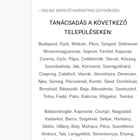
-
ONLINE KERESŐ MARKETING ÜGYNÖKSÉG
TANÁCSADÁS A KÖVETKEZŐ
TELEPÜLÉSEKEN:
Budapest, Győr, Miskolc, Pécs, Szeged, Debrecen
Mosonmagyaróvár, Sopron, Fertőd, Kapuvár,
Csorna, Győr, Pápa, Celldömölk, Sárvár, Kőszeg,
Szombathely, Ják, Körmend, Szentgotthárd,
Csepreg, Zalalövő, Vasvár, Jánosháza, Devecser,
Ajka, Sümeg, Pécsvárad, Komló, Sásd, Dombóvár,
Bonyhád, Bátaszék, Baja, Bácsalmás, Szekszárd,
Tolna, Fadd, Paks, Kalocsa, Hőgyész, Tamási
Balatonboglár, Kaposvár, Csurgó, Nagyatád,
Kadarkút, Barcs, Szigetvár, Sellye, Harkány,
Siklós, Villány, Bóly, Mohács, Pécs, Szentlőrinc
Andocs, Tab, Lengyeltóti, Simontornya, Enying,