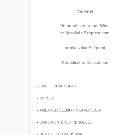
Vérvétel
Personal seo trainer Wien
zsírleszívás Széptest.com
arcplasztika Széptest
Kárpittisztító Kölcsönzés
-
CNC FORGÁCSOLÁS
-
VERSEK
-
AMEAMED ÜZEMORVOSI VIZSGÁLAT
-
GURU KONTÉNER RENDELÉS
-
BOR BOLT ÉS WEBSHOP