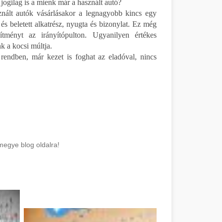
 jogilag is a mienk már a használt autó?
nált autók vásárlásakor a legnagyobb kincs egy
és beletett alkatrész, nyugta és bizonylat. Ez még
sítményt az irányítópulton. Ugyanilyen értékes
nk a kocsi múltja.
rendben, már kezet is foghat az eladóval, nincs
megye blog oldalra!