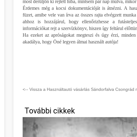
most derüljön ki rejtett hiba, mintsem pár nap múlva, mikor
Érdemes még a kocsi dokumentációját is átnézni. A hasz
füzet, amibe vele van írva az összes rajta elvégzett munka 
ahhoz is hozzájárul, hogy ellenőrizhesse a futástelje
információkat rejt a szervízkönyv, hiszen így feltárul előttü
Ha ezeket az apróságokat megteszi és úgy érzi, minden 
akadálya, hogy Öné legyen álmai használt autója!
<-- Vissza a Használtautó vásárlás Sándorfalva Csongrád 
További cikkek