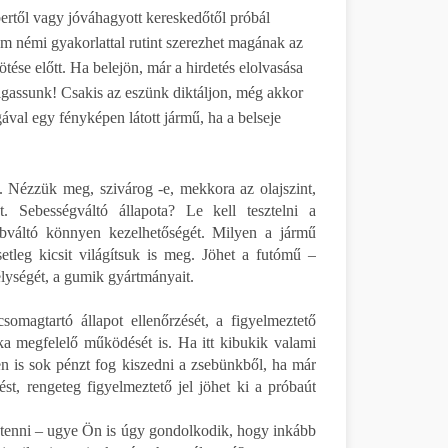
től vagy jóváhagyott kereskedőtől próbál
ám némi gyakorlattal rutint szerezhet magának az
tése előtt. Ha belejön, már a hirdetés elolvasása
lgassunk! Csakis az eszünk diktáljon, még akkor
ával egy fényképen látott jármű, ha a belseje
l. Nézzük meg, szivárog -e, mekkora az olajszint,
. Sebességváltó állapota? Le kell tesztelni a
sebváltó könnyen kezelhetőségét. Milyen a jármű
etleg kicsit világítsuk is meg. Jöhet a futómű –
élységét, a gumik gyártmányait.
omagtartó állapot ellenőrzését, a figyelmeztető
ka megfelelő működését is. Ha itt kibukik valami
en is sok pénzt fog kiszedni a zsebünkből, ha már
t, rengeteg figyelmeztető jel jöhet ki a próbaút
egtenni – ugye Ön is úgy gondolkodik, hogy inkább