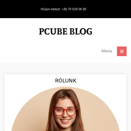
Hívjon minket: +36 70 629 06 90
Menü
RÓLUNK