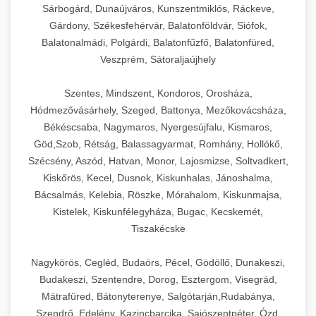
Sárbogárd, Dunaújváros, Kunszentmiklós, Ráckeve,
Gárdony, Székesfehérvár, Balatonföldvár, Siófok,
Balatonalmádi, Polgárdi, Balatonfűzfő, Balatonfüred,
Veszprém, Sátoraljaújhely
Szentes, Mindszent, Kondoros, Orosháza,
Hódmezővásárhely, Szeged, Battonya, Mezőkovácsháza,
Békéscsaba, Nagymaros, Nyergesújfalu, Kismaros,
Göd,Szob, Rétság, Balassagyarmat, Romhány, Hollókő,
Szécsény, Aszód, Hatvan, Monor, Lajosmizse, Soltvadkert,
Kiskőrös, Kecel, Dusnok, Kiskunhalas, Jánoshalma,
Bácsalmás, Kelebia, Röszke, Mórahalom, Kiskunmajsa,
Kistelek, Kiskunfélegyháza, Bugac, Kecskemét,
Tiszakécske
Nagykörös, Cegléd, Budaörs, Pécel, Gödöllő, Dunakeszi,
Budakeszi, Szentendre, Dorog, Esztergom, Visegrád,
Mátrafüred, Bátonyterenye, Salgótarján,Rudabánya,
Szendrő, Edelény, Kazincbarcika, Sajószentpéter, Ózd,