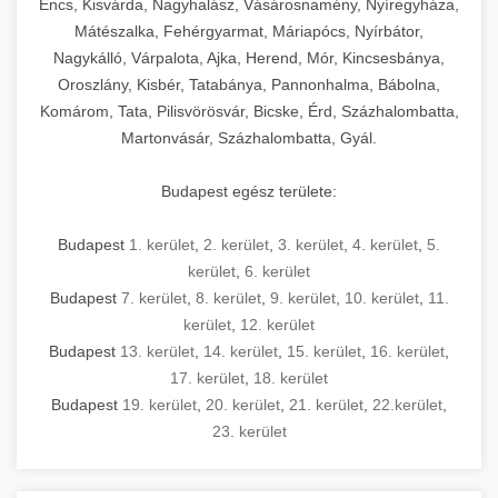
Encs, Kisvárda, Nagyhalász, Vásárosnamény, Nyíregyháza,
Mátészalka, Fehérgyarmat, Máriapócs, Nyírbátor,
Nagykálló, Várpalota, Ajka, Herend, Mór, Kincsesbánya,
Oroszlány, Kisbér, Tatabánya, Pannonhalma, Bábolna,
Komárom, Tata, Pilisvörösvár, Bicske, Érd, Százhalombatta,
Martonvásár, Százhalombatta, Gyál.
Budapest egész területe:
Budapest
1. kerület
,
2. kerület
,
3. kerület
,
4. kerület
,
5.
kerület
,
6. kerület
Budapest
7. kerület
,
8. kerület
,
9. kerület
,
10. kerület
,
11.
kerület
,
12. kerület
Budapest
13. kerület
,
14. kerület
,
15. kerület
,
16. kerület
,
17. kerület
,
18. kerület
Budapest
19. kerület
,
20. kerület
,
21. kerület
,
22.kerület
,
23. kerület