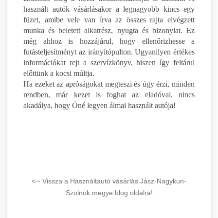
használt autók vásárlásakor a legnagyobb kincs egy
füzet, amibe vele van írva az összes rajta elvégzett
munka és beletett alkatrész, nyugta és bizonylat. Ez
még ahhoz is hozzájárul, hogy ellenőrizhesse a
futásteljesítményt az irányítópulton. Ugyanilyen értékes
információkat rejt a szervízkönyv, hiszen így feltárul
előttünk a kocsi múltja.
Ha ezeket az apróságokat megteszi és úgy érzi, minden
rendben, már kezet is foghat az eladóval, nincs
akadálya, hogy Öné legyen álmai használt autója!
<-- Vissza a Használtautó vásárlás Jász-Nagykun-
Szolnok megye blog oldalra!