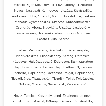
Miskolc, Eger, Mezőkövesd, Füzesabony, Tiszafüred,
Heves, Jászapáti, Kunhegyes, Újszász, Kisújszállás,
Törökszentmiklós, Szolnok, Martfű, Tiszaföldvár, Túrkeve,
Mezőtúr, Gyomaendrőd, Szarvas, Kunszentmárton,
Csongrád, Abony, Nagykáta, Újszász, Jászberény,
Jászfényszaru, Jászárokszállás, Lőrinci, Gyöngyös,
Pásztó,Gyula, Sarkad
Békés, Mezőberény, Szeghalom, Berettyóújfalu,
Biharkeresztes, Püspökladány, Karcag, Derecske,
Nádudvar, Hajdúszoboszló, Debrecen, Balmazújváros,
Hajdúböszörmény, Téglás, Hajdúhadház, Nyíradony,
Újfehértó, Hajdúdorog, Mezőcsát, Polgár, Hajdúnánás,
Tiszaújváros, Tiszavasvári, Tiszalök, Tokaj, Felsőzsolca,
Szikszó, Szerencs, Sárospatak, Zalaszentgrót
Hévíz, Tapolca, Keszthely, Lenti, Zalakaros, Letenye,
Nagykanizsa, Marcali, Böhönye, Fonyód, Balatonlelle,