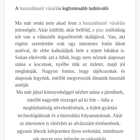
A
használtautó vásárlá
s legfontosabb tudnivalói
Ma már senki nem akad fenn
a használtautó vásárlás
jelenségén. Akár külföld, akár belföld,
a piac
zsúfolásig
teli van a választék legszélesebb skálájával. Van, aki
rögtön szerelembe esik egy internetes fotón látott
autóval, de ebbe kalkuláljuk bele a rejtett hibákat is.
Sokan elkövetik azt a hibát, hogy nem néznek alaposan
utána a kocsinak, nyélbe ütik az üzletet, majd jól
megbánják. Nagyon fontos, hogy tájékozottak és
alaposak legyünk, mielőtt megvesszük álmaink használt
autóját.
Ma már játszi könnyedséggel nézhet utána a járműnek,
mielőtt nagyobb összeget ad ki érte – hála a
megbízhatóság növekedésének, a fejlett gyártási
technológiáknak és a biztosítási folyamatoknak. Akár
az interneten is ránézhet az alvázszám történetének,
ugyanis létezik kifejezetten ilyen weboldal, mindössze
pár percet vesz igénybe az utánajárás.