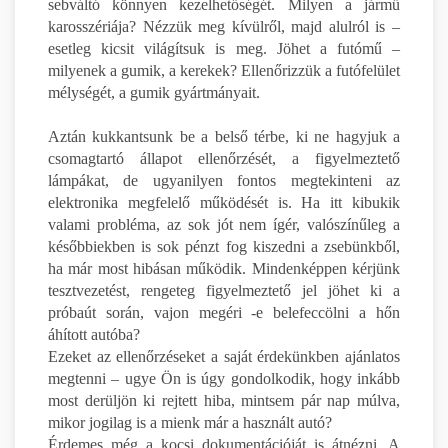
sebváltó könnyen kezelhetőségét. Milyen a jármű
karosszériája? Nézzük meg kívülről, majd alulról is –
esetleg kicsit világítsuk is meg. Jöhet a futómű –
milyenek a gumik, a kerekek? Ellenőrizzük a futófelület
mélységét, a gumik gyártmányait.
Aztán kukkantsunk be a belső térbe, ki ne hagyjuk a
csomagtartó állapot ellenőrzését, a figyelmeztető
lámpákat, de ugyanilyen fontos megtekinteni az
elektronika megfelelő működését is. Ha itt kibukik
valami probléma, az sok jót nem ígér, valószínűleg a
későbbiekben is sok pénzt fog kiszedni a zsebünkből,
ha már most hibásan működik. Mindenképpen kérjünk
tesztvezetést, rengeteg figyelmeztető jel jöhet ki a
próbaút során, vajon megéri -e belefeccölni a hőn
áhított autóba?
Ezeket az ellenőrzéseket a saját érdekünkben ajánlatos
megtenni – ugye Ön is úgy gondolkodik, hogy inkább
most derüljön ki rejtett hiba, mintsem pár nap múlva,
mikor jogilag is a mienk már a használt autó?
Érdemes még a kocsi dokumentációját is átnézni. A