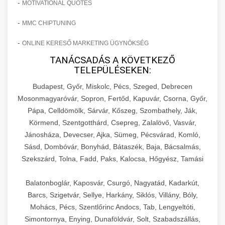
-
MOTIVATIONAL QUOTES
-
MMC CHIPTUNING
-
ONLINE KERESŐ MARKETING ÜGYNÖKSÉG
TANÁCSADÁS A KÖVETKEZŐ
TELEPÜLÉSEKEN:
Budapest, Győr, Miskolc, Pécs, Szeged, Debrecen
Mosonmagyaróvár, Sopron, Fertőd, Kapuvár, Csorna, Győr,
Pápa, Celldömölk, Sárvár, Kőszeg, Szombathely, Ják,
Körmend, Szentgotthárd, Csepreg, Zalalövő, Vasvár,
Jánosháza, Devecser, Ajka, Sümeg, Pécsvárad, Komló,
Sásd, Dombóvár, Bonyhád, Bátaszék, Baja, Bácsalmás,
Szekszárd, Tolna, Fadd, Paks, Kalocsa, Hőgyész, Tamási
Balatonboglár, Kaposvár, Csurgó, Nagyatád, Kadarkút,
Barcs, Szigetvár, Sellye, Harkány, Siklós, Villány, Bóly,
Mohács, Pécs, Szentlőrinc Andocs, Tab, Lengyeltóti,
Simontornya, Enying, Dunaföldvár, Solt, Szabadszállás,