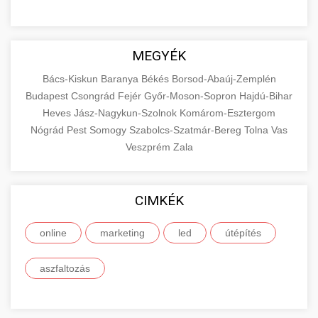
MEGYÉK
Bács-Kiskun
Baranya
Békés
Borsod-Abaúj-Zemplén
Budapest
Csongrád
Fejér
Győr-Moson-Sopron
Hajdú-Bihar
Heves
Jász-Nagykun-Szolnok
Komárom-Esztergom
Nógrád
Pest
Somogy
Szabolcs-Szatmár-Bereg
Tolna
Vas
Veszprém
Zala
CIMKÉK
online
marketing
led
útépítés
aszfaltozás