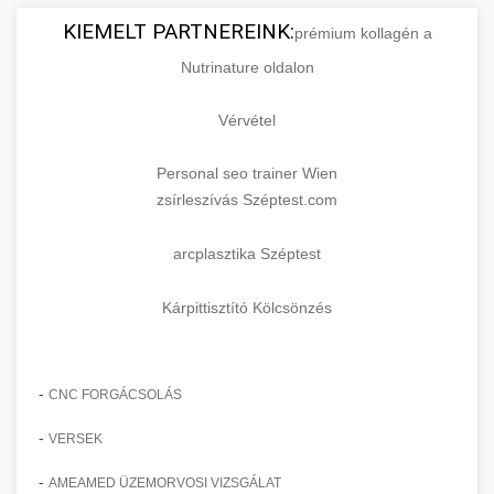
KIEMELT PARTNEREINK:
prémium kollagén a
Nutrinature oldalon
Vérvétel
Personal seo trainer Wien
zsírleszívás Széptest.com
arcplasztika Széptest
Kárpittisztító Kölcsönzés
-
CNC FORGÁCSOLÁS
-
VERSEK
-
AMEAMED ÜZEMORVOSI VIZSGÁLAT