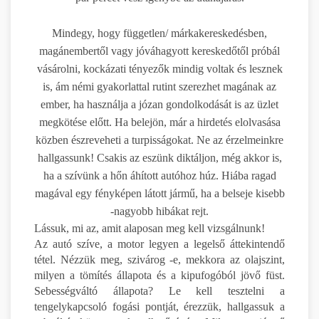
Mindegy, hogy független/ márkakereskedésben,
magánembertől vagy jóváhagyott kereskedőtől próbál
vásárolni, kockázati tényezők mindig voltak és lesznek
is, ám némi gyakorlattal rutint szerezhet magának az
ember, ha használja a józan gondolkodását is az üzlet
megkötése előtt. Ha belejön, már a hirdetés elolvasása
közben észreveheti a turpisságokat. Ne az érzelmeinkre
hallgassunk! Csakis az eszünk diktáljon, még akkor is,
ha a szívünk a hőn áhított autóhoz húz. Hiába ragad
magával egy fényképen látott jármű, ha a belseje kisebb
-nagyobb hibákat rejt.
Lássuk, mi az, amit alaposan meg kell vizsgálnunk!
Az autó szíve, a motor legyen a legelső áttekintendő
tétel. Nézzük meg, szivárog -e, mekkora az olajszint,
milyen a tömítés állapota és a kipufogóból jövő füst.
Sebességváltó állapota? Le kell tesztelni a
tengelykapcsoló fogási pontját, érezzük, hallgassuk a