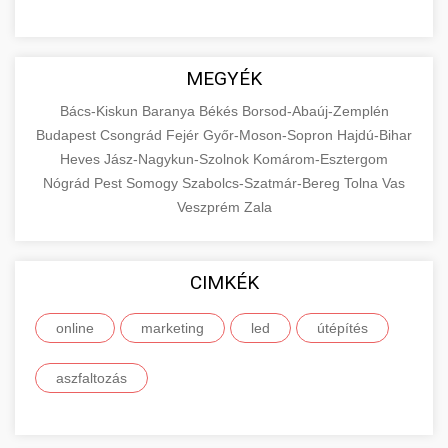
MEGYÉK
Bács-Kiskun
Baranya
Békés
Borsod-Abaúj-Zemplén
Budapest
Csongrád
Fejér
Győr-Moson-Sopron
Hajdú-Bihar
Heves
Jász-Nagykun-Szolnok
Komárom-Esztergom
Nógrád
Pest
Somogy
Szabolcs-Szatmár-Bereg
Tolna
Vas
Veszprém
Zala
CIMKÉK
online
marketing
led
útépítés
aszfaltozás