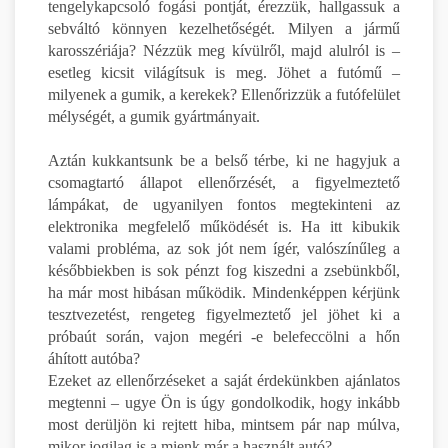
tengelykapcsoló fogási pontját, érezzük, hallgassuk a
sebváltó könnyen kezelhetőségét. Milyen a jármű
karosszériája? Nézzük meg kívülről, majd alulról is –
esetleg kicsit világítsuk is meg. Jöhet a futómű –
milyenek a gumik, a kerekek? Ellenőrizzük a futófelület
mélységét, a gumik gyártmányait.
Aztán kukkantsunk be a belső térbe, ki ne hagyjuk a
csomagtartó állapot ellenőrzését, a figyelmeztető
lámpákat, de ugyanilyen fontos megtekinteni az
elektronika megfelelő működését is. Ha itt kibukik
valami probléma, az sok jót nem ígér, valószínűleg a
későbbiekben is sok pénzt fog kiszedni a zsebünkből,
ha már most hibásan működik. Mindenképpen kérjünk
tesztvezetést, rengeteg figyelmeztető jel jöhet ki a
próbaút során, vajon megéri -e belefeccölni a hőn
áhított autóba?
Ezeket az ellenőrzéseket a saját érdekünkben ajánlatos
megtenni – ugye Ön is úgy gondolkodik, hogy inkább
most derüljön ki rejtett hiba, mintsem pár nap múlva,
mikor jogilag is a mienk már a használt autó?