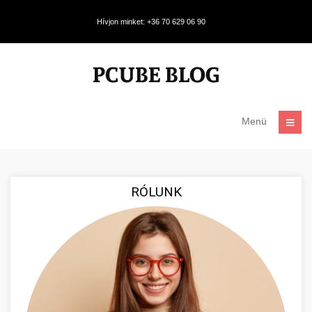
Hívjon minket: +36 70 629 06 90
Menü
RÓLUNK