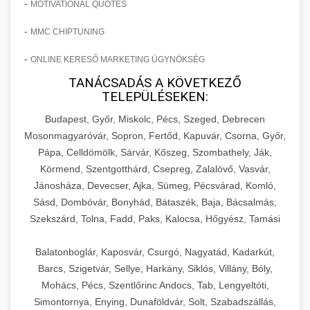
-
MOTIVATIONAL QUOTES
-
MMC CHIPTUNING
-
ONLINE KERESŐ MARKETING ÜGYNÖKSÉG
TANÁCSADÁS A KÖVETKEZŐ
TELEPÜLÉSEKEN:
Budapest, Győr, Miskolc, Pécs, Szeged, Debrecen
Mosonmagyaróvár, Sopron, Fertőd, Kapuvár, Csorna, Győr,
Pápa, Celldömölk, Sárvár, Kőszeg, Szombathely, Ják,
Körmend, Szentgotthárd, Csepreg, Zalalövő, Vasvár,
Jánosháza, Devecser, Ajka, Sümeg, Pécsvárad, Komló,
Sásd, Dombóvár, Bonyhád, Bátaszék, Baja, Bácsalmás,
Szekszárd, Tolna, Fadd, Paks, Kalocsa, Hőgyész, Tamási
Balatonboglár, Kaposvár, Csurgó, Nagyatád, Kadarkút,
Barcs, Szigetvár, Sellye, Harkány, Siklós, Villány, Bóly,
Mohács, Pécs, Szentlőrinc Andocs, Tab, Lengyeltóti,
Simontornya, Enying, Dunaföldvár, Solt, Szabadszállás,