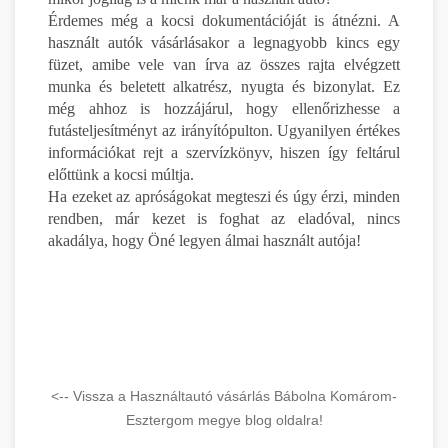
Érdemes még a kocsi dokumentációját is átnézni. A
használt autók vásárlásakor a legnagyobb kincs egy
füzet, amibe vele van írva az összes rajta elvégzett
munka és beletett alkatrész, nyugta és bizonylat. Ez
még ahhoz is hozzájárul, hogy ellenőrizhesse a
futásteljesítményt az irányítópulton. Ugyanilyen értékes
információkat rejt a szervízkönyv, hiszen így feltárul
előttünk a kocsi múltja.
Ha ezeket az apróságokat megteszi és úgy érzi, minden
rendben, már kezet is foghat az eladóval, nincs
akadálya, hogy Öné legyen álmai használt autója!
<-- Vissza a Használtautó vásárlás Bábolna Komárom-
Esztergom megye blog oldalra!