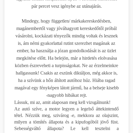
pár percet vesz igénybe az utánajárás.
Mindegy, hogy független/ márkakereskedésben,
magánembertől vagy jóváhagyott kereskedőtől próbál
vásárolni, kockázati tényezők mindig voltak és lesznek
is, ám némi gyakorlattal rutint szerezhet magának az
ember, ha használja a józan gondolkodását is az üzlet
megkötése előtt. Ha belejön, már a hirdetés elolvasása
közben észreveheti a turpisságokat. Ne az érzelmeinkre
hallgassunk! Csakis az eszünk diktáljon, még akkor is,
ha a szívünk a hőn áhított autóhoz húz. Hiába ragad
magával egy fényképen látott jármű, ha a belseje kisebb
-nagyobb hibákat rejt.
Lássuk, mi az, amit alaposan meg kell vizsgálnunk!
Az autó szíve, a motor legyen a legelső áttekintendő
tétel. Nézzük meg, szivárog -e, mekkora az olajszint,
milyen a tömítés állapota és a kipufogóból jövő füst.
Sebességváltó állapota? Le kell tesztelni a