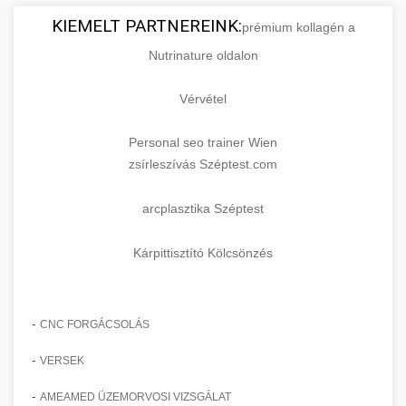
KIEMELT PARTNEREINK:
prémium kollagén a
Nutrinature oldalon
Vérvétel
Personal seo trainer Wien
zsírleszívás Széptest.com
arcplasztika Széptest
Kárpittisztító Kölcsönzés
-
CNC FORGÁCSOLÁS
-
VERSEK
-
AMEAMED ÜZEMORVOSI VIZSGÁLAT