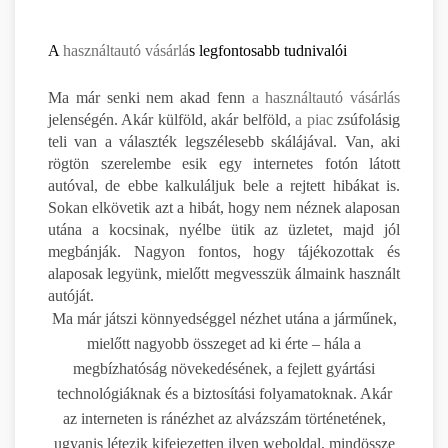
A
használtautó vásárlá
s legfontosabb tudnivalói
Ma már senki nem akad fenn
a használtautó vásárlás
jelenségén. Akár külföld, akár belföld,
a piac
zsúfolásig
teli van a választék legszélesebb skálájával. Van, aki
rögtön szerelembe esik egy internetes fotón látott
autóval, de ebbe kalkuláljuk bele a rejtett hibákat is.
Sokan elkövetik azt a hibát, hogy nem néznek alaposan
utána a kocsinak, nyélbe ütik az üzletet, majd jól
megbánják. Nagyon fontos, hogy tájékozottak és
alaposak legyünk, mielőtt megvesszük álmaink használt
autóját.
Ma már játszi könnyedséggel nézhet utána a járműnek,
mielőtt nagyobb összeget ad ki érte – hála a
megbízhatóság növekedésének, a fejlett gyártási
technológiáknak és a biztosítási folyamatoknak. Akár
az interneten is ránézhet az alvázszám történetének,
ugyanis létezik kifejezetten ilyen weboldal, mindössze