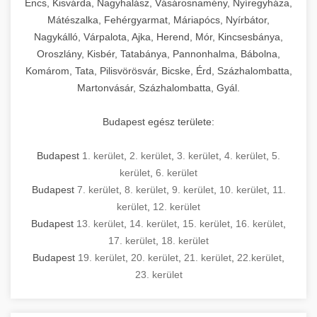
Encs, Kisvárda, Nagyhalász, Vásárosnamény, Nyíregyháza,
Mátészalka, Fehérgyarmat, Máriapócs, Nyírbátor,
Nagykálló, Várpalota, Ajka, Herend, Mór, Kincsesbánya,
Oroszlány, Kisbér, Tatabánya, Pannonhalma, Bábolna,
Komárom, Tata, Pilisvörösvár, Bicske, Érd, Százhalombatta,
Martonvásár, Százhalombatta, Gyál.
Budapest egész területe:
Budapest
1. kerület
,
2. kerület
,
3. kerület
,
4. kerület
,
5.
kerület
,
6. kerület
Budapest
7. kerület
,
8. kerület
,
9. kerület
,
10. kerület
,
11.
kerület
,
12. kerület
Budapest
13. kerület
,
14. kerület
,
15. kerület
,
16. kerület
,
17. kerület
,
18. kerület
Budapest
19. kerület
,
20. kerület
,
21. kerület
,
22.kerület
,
23. kerület