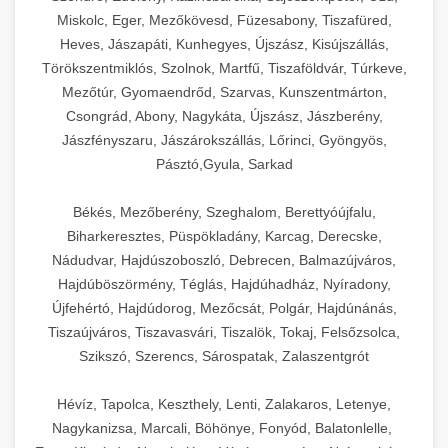
Miskolc, Eger, Mezőkövesd, Füzesabony, Tiszafüred,
Heves, Jászapáti, Kunhegyes, Újszász, Kisújszállás,
Törökszentmiklós, Szolnok, Martfű, Tiszaföldvár, Túrkeve,
Mezőtúr, Gyomaendrőd, Szarvas, Kunszentmárton,
Csongrád, Abony, Nagykáta, Újszász, Jászberény,
Jászfényszaru, Jászárokszállás, Lőrinci, Gyöngyös,
Pásztó,Gyula, Sarkad
Békés, Mezőberény, Szeghalom, Berettyóújfalu,
Biharkeresztes, Püspökladány, Karcag, Derecske,
Nádudvar, Hajdúszoboszló, Debrecen, Balmazújváros,
Hajdúböszörmény, Téglás, Hajdúhadház, Nyíradony,
Újfehértó, Hajdúdorog, Mezőcsát, Polgár, Hajdúnánás,
Tiszaújváros, Tiszavasvári, Tiszalök, Tokaj, Felsőzsolca,
Szikszó, Szerencs, Sárospatak, Zalaszentgrót
Hévíz, Tapolca, Keszthely, Lenti, Zalakaros, Letenye,
Nagykanizsa, Marcali, Böhönye, Fonyód, Balatonlelle,