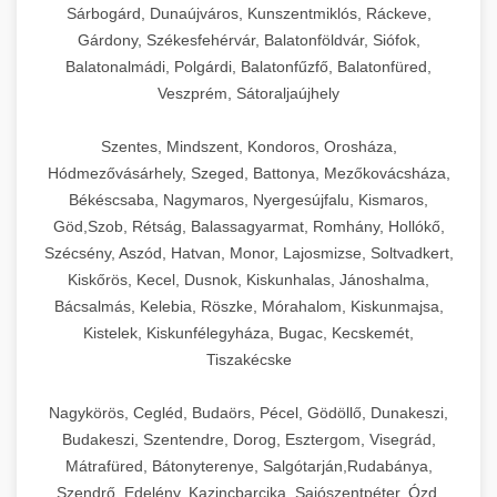
Sárbogárd, Dunaújváros, Kunszentmiklós, Ráckeve,
Gárdony, Székesfehérvár, Balatonföldvár, Siófok,
Balatonalmádi, Polgárdi, Balatonfűzfő, Balatonfüred,
Veszprém, Sátoraljaújhely
Szentes, Mindszent, Kondoros, Orosháza,
Hódmezővásárhely, Szeged, Battonya, Mezőkovácsháza,
Békéscsaba, Nagymaros, Nyergesújfalu, Kismaros,
Göd,Szob, Rétság, Balassagyarmat, Romhány, Hollókő,
Szécsény, Aszód, Hatvan, Monor, Lajosmizse, Soltvadkert,
Kiskőrös, Kecel, Dusnok, Kiskunhalas, Jánoshalma,
Bácsalmás, Kelebia, Röszke, Mórahalom, Kiskunmajsa,
Kistelek, Kiskunfélegyháza, Bugac, Kecskemét,
Tiszakécske
Nagykörös, Cegléd, Budaörs, Pécel, Gödöllő, Dunakeszi,
Budakeszi, Szentendre, Dorog, Esztergom, Visegrád,
Mátrafüred, Bátonyterenye, Salgótarján,Rudabánya,
Szendrő, Edelény, Kazincbarcika, Sajószentpéter, Ózd,