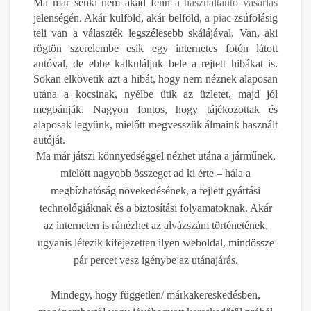
Ma már senki nem akad fenn
a használtautó vásárlás
jelenségén. Akár külföld, akár belföld,
a piac
zsúfolásig
teli van a választék legszélesebb skálájával. Van, aki
rögtön szerelembe esik egy internetes fotón látott
autóval, de ebbe kalkuláljuk bele a rejtett hibákat is.
Sokan elkövetik azt a hibát, hogy nem néznek alaposan
utána a kocsinak, nyélbe ütik az üzletet, majd jól
megbánják. Nagyon fontos, hogy tájékozottak és
alaposak legyünk, mielőtt megvesszük álmaink használt
autóját.
Ma már játszi könnyedséggel nézhet utána a járműnek,
mielőtt nagyobb összeget ad ki érte – hála a
megbízhatóság növekedésének, a fejlett gyártási
technológiáknak és a biztosítási folyamatoknak. Akár
az interneten is ránézhet az alvázszám történetének,
ugyanis létezik kifejezetten ilyen weboldal, mindössze
pár percet vesz igénybe az utánajárás.
Mindegy, hogy független/ márkakereskedésben,