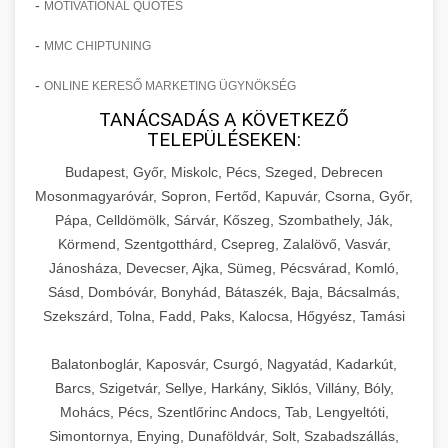
-
MOTIVATIONAL QUOTES
-
MMC CHIPTUNING
-
ONLINE KERESŐ MARKETING ÜGYNÖKSÉG
TANÁCSADÁS A KÖVETKEZŐ
TELEPÜLÉSEKEN:
Budapest, Győr, Miskolc, Pécs, Szeged, Debrecen
Mosonmagyaróvár, Sopron, Fertőd, Kapuvár, Csorna, Győr,
Pápa, Celldömölk, Sárvár, Kőszeg, Szombathely, Ják,
Körmend, Szentgotthárd, Csepreg, Zalalövő, Vasvár,
Jánosháza, Devecser, Ajka, Sümeg, Pécsvárad, Komló,
Sásd, Dombóvár, Bonyhád, Bátaszék, Baja, Bácsalmás,
Szekszárd, Tolna, Fadd, Paks, Kalocsa, Hőgyész, Tamási
Balatonboglár, Kaposvár, Csurgó, Nagyatád, Kadarkút,
Barcs, Szigetvár, Sellye, Harkány, Siklós, Villány, Bóly,
Mohács, Pécs, Szentlőrinc Andocs, Tab, Lengyeltóti,
Simontornya, Enying, Dunaföldvár, Solt, Szabadszállás,