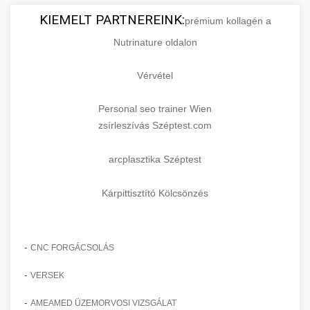
KIEMELT PARTNEREINK:
prémium kollagén a
Nutrinature oldalon
Vérvétel
Personal seo trainer Wien
zsírleszívás Széptest.com
arcplasztika Széptest
Kárpittisztító Kölcsönzés
-
CNC FORGÁCSOLÁS
-
VERSEK
-
AMEAMED ÜZEMORVOSI VIZSGÁLAT