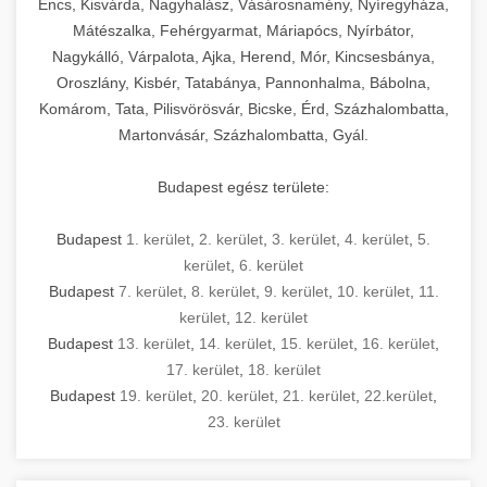
Encs, Kisvárda, Nagyhalász, Vásárosnamény, Nyíregyháza,
Mátészalka, Fehérgyarmat, Máriapócs, Nyírbátor,
Nagykálló, Várpalota, Ajka, Herend, Mór, Kincsesbánya,
Oroszlány, Kisbér, Tatabánya, Pannonhalma, Bábolna,
Komárom, Tata, Pilisvörösvár, Bicske, Érd, Százhalombatta,
Martonvásár, Százhalombatta, Gyál.
Budapest egész területe:
Budapest
1. kerület
,
2. kerület
,
3. kerület
,
4. kerület
,
5.
kerület
,
6. kerület
Budapest
7. kerület
,
8. kerület
,
9. kerület
,
10. kerület
,
11.
kerület
,
12. kerület
Budapest
13. kerület
,
14. kerület
,
15. kerület
,
16. kerület
,
17. kerület
,
18. kerület
Budapest
19. kerület
,
20. kerület
,
21. kerület
,
22.kerület
,
23. kerület