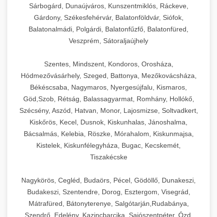
Sárbogárd, Dunaújváros, Kunszentmiklós, Ráckeve,
Gárdony, Székesfehérvár, Balatonföldvár, Siófok,
Balatonalmádi, Polgárdi, Balatonfűzfő, Balatonfüred,
Veszprém, Sátoraljaújhely
Szentes, Mindszent, Kondoros, Orosháza,
Hódmezővásárhely, Szeged, Battonya, Mezőkovácsháza,
Békéscsaba, Nagymaros, Nyergesújfalu, Kismaros,
Göd,Szob, Rétság, Balassagyarmat, Romhány, Hollókő,
Szécsény, Aszód, Hatvan, Monor, Lajosmizse, Soltvadkert,
Kiskőrös, Kecel, Dusnok, Kiskunhalas, Jánoshalma,
Bácsalmás, Kelebia, Röszke, Mórahalom, Kiskunmajsa,
Kistelek, Kiskunfélegyháza, Bugac, Kecskemét,
Tiszakécske
Nagykörös, Cegléd, Budaörs, Pécel, Gödöllő, Dunakeszi,
Budakeszi, Szentendre, Dorog, Esztergom, Visegrád,
Mátrafüred, Bátonyterenye, Salgótarján,Rudabánya,
Szendrő, Edelény, Kazincbarcika, Sajószentpéter, Ózd,