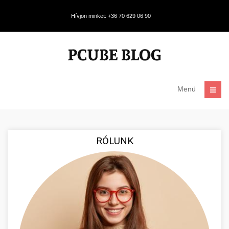
Hívjon minket: +36 70 629 06 90
Menü
RÓLUNK