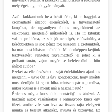
milyenek a gumik, a kerekek? Ellenőrizzük a futófelület
mélységét, a gumik gyártmányait.
Aztán kukkantsunk be a belső térbe, ki ne hagyjuk a
csomagtartó állapot ellenőrzését, a figyelmeztető
lámpákat, de ugyanilyen fontos megtekinteni az
elektronika megfelelő működését is. Ha itt kibukik
valami probléma, az sok jót nem ígér, valószínűleg a
későbbiekben is sok pénzt fog kiszedni a zsebünkből,
ha már most hibásan működik. Mindenképpen kérjünk
tesztvezetést, rengeteg figyelmeztető jel jöhet ki a
próbaút során, vajon megéri -e belefeccölni a hőn
áhított autóba?
Ezeket az ellenőrzéseket a saját érdekünkben ajánlatos
megtenni – ugye Ön is úgy gondolkodik, hogy inkább
most derüljön ki rejtett hiba, mintsem pár nap múlva,
mikor jogilag is a mienk már a használt autó?
Érdemes még a kocsi dokumentációját is átnézni. A
használt autók vásárlásakor a legnagyobb kincs egy
füzet, amibe vele van írva az összes rajta elvégzett
munka és beletett alkatrész, nyugta és bizonylat. Ez