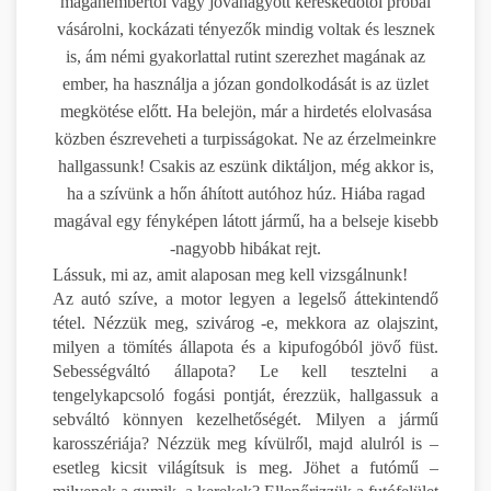
magánembertől vagy jóváhagyott kereskedőtől próbál
vásárolni, kockázati tényezők mindig voltak és lesznek
is, ám némi gyakorlattal rutint szerezhet magának az
ember, ha használja a józan gondolkodását is az üzlet
megkötése előtt. Ha belejön, már a hirdetés elolvasása
közben észreveheti a turpisságokat. Ne az érzelmeinkre
hallgassunk! Csakis az eszünk diktáljon, még akkor is,
ha a szívünk a hőn áhított autóhoz húz. Hiába ragad
magával egy fényképen látott jármű, ha a belseje kisebb
-nagyobb hibákat rejt.
Lássuk, mi az, amit alaposan meg kell vizsgálnunk!
Az autó szíve, a motor legyen a legelső áttekintendő
tétel. Nézzük meg, szivárog -e, mekkora az olajszint,
milyen a tömítés állapota és a kipufogóból jövő füst.
Sebességváltó állapota? Le kell tesztelni a
tengelykapcsoló fogási pontját, érezzük, hallgassuk a
sebváltó könnyen kezelhetőségét. Milyen a jármű
karosszériája? Nézzük meg kívülről, majd alulról is –
esetleg kicsit világítsuk is meg. Jöhet a futómű –