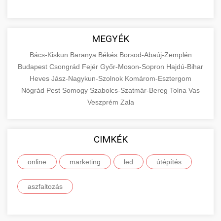
MEGYÉK
Bács-Kiskun
Baranya
Békés
Borsod-Abaúj-Zemplén
Budapest
Csongrád
Fejér
Győr-Moson-Sopron
Hajdú-Bihar
Heves
Jász-Nagykun-Szolnok
Komárom-Esztergom
Nógrád
Pest
Somogy
Szabolcs-Szatmár-Bereg
Tolna
Vas
Veszprém
Zala
CIMKÉK
online
marketing
led
útépítés
aszfaltozás