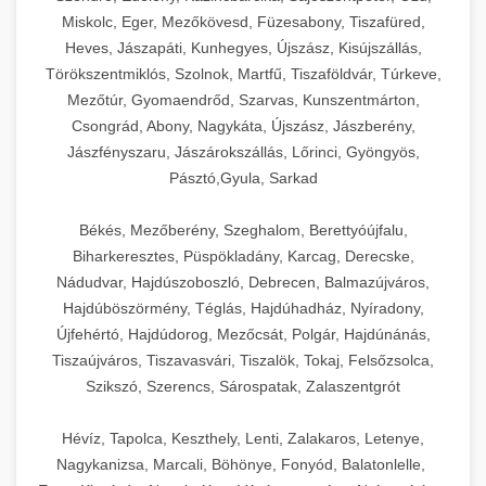
Miskolc, Eger, Mezőkövesd, Füzesabony, Tiszafüred,
Heves, Jászapáti, Kunhegyes, Újszász, Kisújszállás,
Törökszentmiklós, Szolnok, Martfű, Tiszaföldvár, Túrkeve,
Mezőtúr, Gyomaendrőd, Szarvas, Kunszentmárton,
Csongrád, Abony, Nagykáta, Újszász, Jászberény,
Jászfényszaru, Jászárokszállás, Lőrinci, Gyöngyös,
Pásztó,Gyula, Sarkad
Békés, Mezőberény, Szeghalom, Berettyóújfalu,
Biharkeresztes, Püspökladány, Karcag, Derecske,
Nádudvar, Hajdúszoboszló, Debrecen, Balmazújváros,
Hajdúböszörmény, Téglás, Hajdúhadház, Nyíradony,
Újfehértó, Hajdúdorog, Mezőcsát, Polgár, Hajdúnánás,
Tiszaújváros, Tiszavasvári, Tiszalök, Tokaj, Felsőzsolca,
Szikszó, Szerencs, Sárospatak, Zalaszentgrót
Hévíz, Tapolca, Keszthely, Lenti, Zalakaros, Letenye,
Nagykanizsa, Marcali, Böhönye, Fonyód, Balatonlelle,