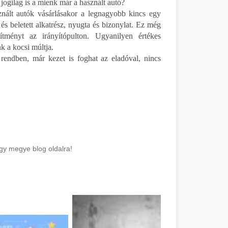
 jogilag is a mienk már a használt autó?
nált autók vásárlásakor a legnagyobb kincs egy
és beletett alkatrész, nyugta és bizonylat. Ez még
sítményt az irányítópulton. Ugyanilyen értékes
nk a kocsi múltja.
rendben, már kezet is foghat az eladóval, nincs
gy megye blog oldalra!