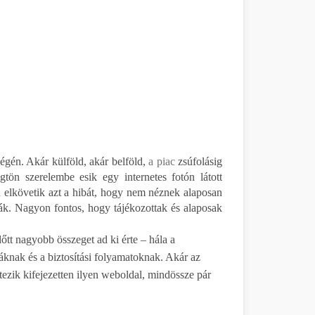
ségén. Akár külföld, akár belföld,
a piac
zsúfolásig
ögtön szerelembe esik egy internetes fotón látott
an elkövetik azt a hibát, hogy nem néznek alaposan
ják. Nagyon fontos, hogy tájékozottak és alaposak
tt nagyobb összeget ad ki érte – hála a
áknak és a biztosítási folyamatoknak. Akár az
étezik kifejezetten ilyen weboldal, mindössze pár