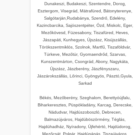
Dunakeszi, Budakeszi, Szentendre, Dorog,
Esztergom, Visegrád, Mátrafüred, Bátonyterenye,
Salgótarján,Rudabánya, Szendrő, Edelény,
Kazincbarcika, Sajószentpéter, Ózd, Miskolc, Eger,
Mezőkövesd, Füzesabony, Tiszafüred, Heves,
Jászapáti, Kunhegyes, Újszász, Kisújszállás,
Törökszentmiklós, Szolnok, Martfű, Tiszaföldvár,
Túrkeve, Mezőtúr, Gyomaendrőd, Szarvas,
Kunszentmárton, Csongrád, Abony, Nagykáta,
Újszász, Jászberény, Jászfényszaru,
Jászárokszállás, Lőrinci, Gyöngyös, Pásztó,Gyula,
Sarkad
Békés, Mezőberény, Szeghalom, Berettyóújfalu,
Biharkeresztes, Püspökladány, Karcag, Derecske,
Nádudvar, Hajdúszoboszló, Debrecen,
Balmazújváros, Hajdúböszörmény, Téglás,
Hajdúhadház, Nyíradony, Újfehértó, Hajdúdorog,
Mezőcsát, Polgár, Hajdúnánás, Tiszaújváros,