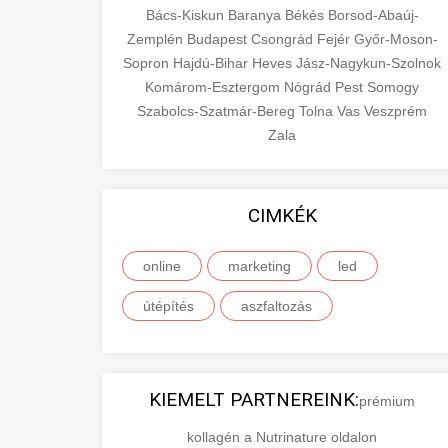
Bács-Kiskun
Baranya
Békés
Borsod-Abaúj-
Zemplén
Budapest
Csongrád
Fejér
Győr-Moson-
Sopron
Hajdú-Bihar
Heves
Jász-Nagykun-Szolnok
Komárom-Esztergom
Nógrád
Pest
Somogy
Szabolcs-Szatmár-Bereg
Tolna
Vas
Veszprém
Zala
CIMKÉK
online
marketing
led
útépítés
aszfaltozás
KIEMELT PARTNEREINK:
prémium
kollagén a Nutrinature oldalon