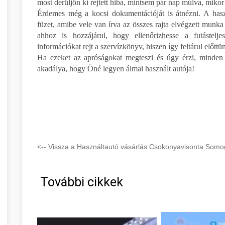
most derüljön ki rejtett hiba, mintsem pár nap múlva, mikor
Érdemes még a kocsi dokumentációját is átnézni. A hasz
füzet, amibe vele van írva az összes rajta elvégzett munka 
ahhoz is hozzájárul, hogy ellenőrizhesse a futástelje
információkat rejt a szervízkönyv, hiszen így feltárul előttü
Ha ezeket az apróságokat megteszi és úgy érzi, minden 
akadálya, hogy Öné legyen álmai használt autója!
<-- Vissza a Használtautó vásárlás Csokonyavisonta Somo
További cikkek