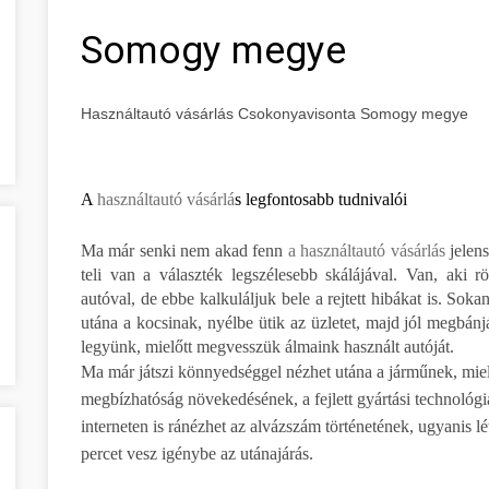
Somogy megye
Használtautó vásárlás Csokonyavisonta Somogy megye
A
használtautó vásárlá
s legfontosabb tudnivalói
Ma már senki nem akad fenn
a használtautó vásárlás
jelen
teli van a választék legszélesebb skálájával. Van, aki r
autóval, de ebbe kalkuláljuk bele a rejtett hibákat is. Sok
utána a kocsinak, nyélbe ütik az üzletet, majd jól megbán
legyünk, mielőtt megvesszük álmaink használt autóját.
Ma már játszi könnyedséggel nézhet utána a járműnek, mielő
megbízhatóság növekedésének, a fejlett gyártási technológi
interneten is ránézhet az alvázszám történetének, ugyanis l
percet vesz igénybe az utánajárás.