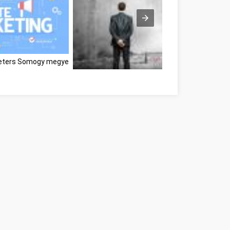
rketers Somogy megye
Great Information If You're In Need Of Self-He