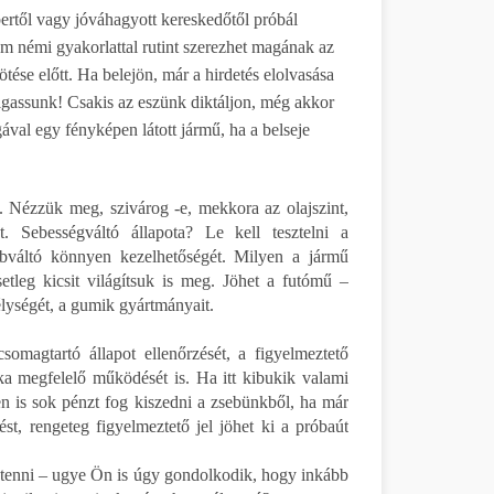
től vagy jóváhagyott kereskedőtől próbál
ám némi gyakorlattal rutint szerezhet magának az
tése előtt. Ha belejön, már a hirdetés elolvasása
lgassunk! Csakis az eszünk diktáljon, még akkor
ával egy fényképen látott jármű, ha a belseje
l. Nézzük meg, szivárog -e, mekkora az olajszint,
. Sebességváltó állapota? Le kell tesztelni a
sebváltó könnyen kezelhetőségét. Milyen a jármű
etleg kicsit világítsuk is meg. Jöhet a futómű –
élységét, a gumik gyártmányait.
omagtartó állapot ellenőrzését, a figyelmeztető
ka megfelelő működését is. Ha itt kibukik valami
en is sok pénzt fog kiszedni a zsebünkből, ha már
t, rengeteg figyelmeztető jel jöhet ki a próbaút
egtenni – ugye Ön is úgy gondolkodik, hogy inkább