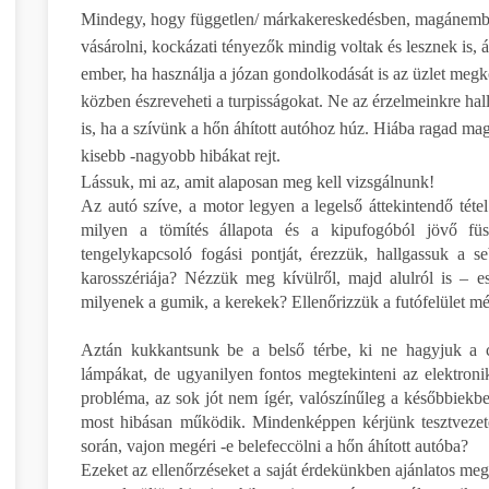
Mindegy, hogy független/ márkakereskedésben, magánember
vásárolni, kockázati tényezők mindig voltak és lesznek is, 
ember, ha használja a józan gondolkodását is az üzlet megkö
közben észreveheti a turpisságokat. Ne az érzelmeinkre hal
is, ha a szívünk a hőn áhított autóhoz húz. Hiába ragad mag
kisebb -nagyobb hibákat rejt.
Lássuk, mi az, amit alaposan meg kell vizsgálnunk!
Az autó szíve, a motor legyen a legelső áttekintendő téte
milyen a tömítés állapota és a kipufogóból jövő füst
tengelykapcsoló fogási pontját, érezzük, hallgassuk a 
karosszériája? Nézzük meg kívülről, majd alulról is – es
milyenek a gumik, a kerekek? Ellenőrizzük a futófelület m
Aztán kukkantsunk be a belső térbe, ki ne hagyjuk a cs
lámpákat, de ugyanilyen fontos megtekinteni az elektroni
probléma, az sok jót nem ígér, valószínűleg a későbbiekb
most hibásan működik. Mindenképpen kérjünk tesztvezetés
során, vajon megéri -e belefeccölni a hőn áhított autóba?
Ezeket az ellenőrzéseket a saját érdekünkben ajánlatos m