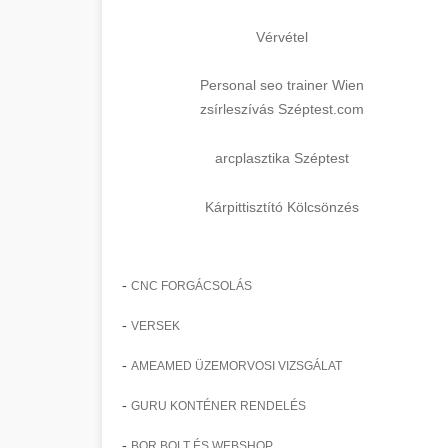
Vérvétel
Personal seo trainer Wien
zsírleszívás Széptest.com
arcplasztika Széptest
Kárpittisztító Kölcsönzés
-
CNC FORGÁCSOLÁS
-
VERSEK
-
AMEAMED ÜZEMORVOSI VIZSGÁLAT
-
GURU KONTÉNER RENDELÉS
-
BOR BOLT ÉS WEBSHOP