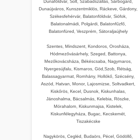
Dunaföldvár, Solt, Szabadszállás, Sárbogárd,
Dunaújváros, Kunszentmiklós, Ráckeve, Gárdony,
Székesfehérvár, Balatonföldvár, Siófok,
Balatonalmádi, Polgárdi, Balatonfűzfő,
Balatonfüred, Veszprém, Sátoraljaújhely
Szentes, Mindszent, Kondoros, Orosháza,
Hódmezővásárhely, Szeged, Battonya,
Mezőkovácsháza, Békéscsaba, Nagymaros,
Nyergesújfalu, Kismaros, Göd,Szob, Rétság,
Balassagyarmat, Romhány, Hollókő, Szécsény,
Aszód, Hatvan, Monor, Lajosmizse, Soltvadkert,
Kiskőrös, Kecel, Dusnok, Kiskunhalas,
Jánoshalma, Bácsalmás, Kelebia, Röszke,
Mórahalom, Kiskunmajsa, Kistelek,
Kiskunfélegyháza, Bugac, Kecskemét,
Tiszakécske
Nagykörös, Cegléd, Budaörs, Pécel, Gödöllő,