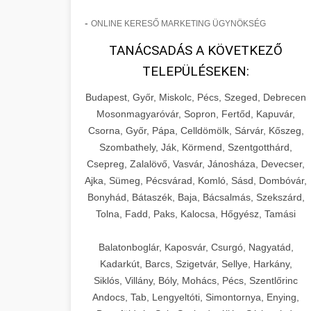
-
ONLINE KERESŐ MARKETING ÜGYNÖKSÉG
TANÁCSADÁS A KÖVETKEZŐ
TELEPÜLÉSEKEN:
Budapest, Győr, Miskolc, Pécs, Szeged, Debrecen
Mosonmagyaróvár, Sopron, Fertőd, Kapuvár,
Csorna, Győr, Pápa, Celldömölk, Sárvár, Kőszeg,
Szombathely, Ják, Körmend, Szentgotthárd,
Csepreg, Zalalövő, Vasvár, Jánosháza, Devecser,
Ajka, Sümeg, Pécsvárad, Komló, Sásd, Dombóvár,
Bonyhád, Bátaszék, Baja, Bácsalmás, Szekszárd,
Tolna, Fadd, Paks, Kalocsa, Hőgyész, Tamási
Balatonboglár, Kaposvár, Csurgó, Nagyatád,
Kadarkút, Barcs, Szigetvár, Sellye, Harkány,
Siklós, Villány, Bóly, Mohács, Pécs, Szentlőrinc
Andocs, Tab, Lengyeltóti, Simontornya, Enying,