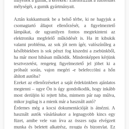
milyenek a gumik, a kerekek? Ellenőrizzük a futófelület
mélységét, a gumik gyártmányait.
Aztán kukkantsunk be a belső térbe, ki ne hagyjuk a
csomagtartó állapot ellenőrzését, a figyelmeztető
lámpákat, de ugyanilyen fontos megtekinteni az
elektronika megfelelő működését is. Ha itt kibukik
valami probléma, az sok jót nem ígér, valószínűleg a
későbbiekben is sok pénzt fog kiszedni a zsebünkből,
ha már most hibásan működik. Mindenképpen kérjünk
tesztvezetést, rengeteg figyelmeztető jel jöhet ki a
próbaút során, vajon megéri -e belefeccölni a hőn
áhított autóba?
Ezeket az ellenőrzéseket a saját érdekünkben ajánlatos
megtenni – ugye Ön is úgy gondolkodik, hogy inkább
most derüljön ki rejtett hiba, mintsem pár nap múlva,
mikor jogilag is a mienk már a használt autó?
Érdemes még a kocsi dokumentációját is átnézni. A
használt autók vásárlásakor a legnagyobb kincs egy
füzet, amibe vele van írva az összes rajta elvégzett
munka és beletett alkatrész, nyugta és bizonylat. Ez