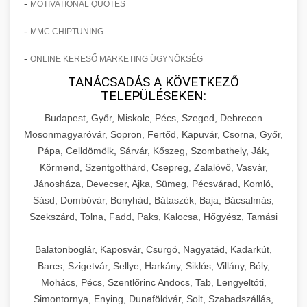
-
MOTIVATIONAL QUOTES
-
MMC CHIPTUNING
-
ONLINE KERESŐ MARKETING ÜGYNÖKSÉG
TANÁCSADÁS A KÖVETKEZŐ
TELEPÜLÉSEKEN:
Budapest, Győr, Miskolc, Pécs, Szeged, Debrecen
Mosonmagyaróvár, Sopron, Fertőd, Kapuvár, Csorna, Győr,
Pápa, Celldömölk, Sárvár, Kőszeg, Szombathely, Ják,
Körmend, Szentgotthárd, Csepreg, Zalalövő, Vasvár,
Jánosháza, Devecser, Ajka, Sümeg, Pécsvárad, Komló,
Sásd, Dombóvár, Bonyhád, Bátaszék, Baja, Bácsalmás,
Szekszárd, Tolna, Fadd, Paks, Kalocsa, Hőgyész, Tamási
Balatonboglár, Kaposvár, Csurgó, Nagyatád, Kadarkút,
Barcs, Szigetvár, Sellye, Harkány, Siklós, Villány, Bóly,
Mohács, Pécs, Szentlőrinc Andocs, Tab, Lengyeltóti,
Simontornya, Enying, Dunaföldvár, Solt, Szabadszállás,