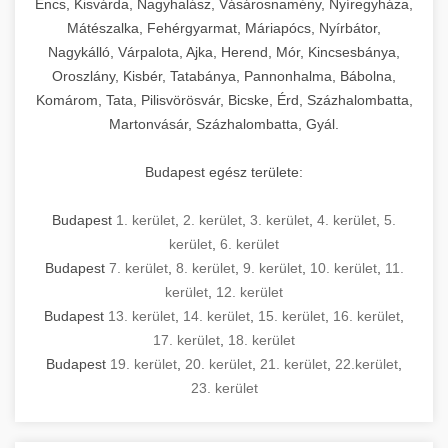
Encs, Kisvárda, Nagyhalász, Vásárosnamény, Nyíregyháza,
Mátészalka, Fehérgyarmat, Máriapócs, Nyírbátor,
Nagykálló, Várpalota, Ajka, Herend, Mór, Kincsesbánya,
Oroszlány, Kisbér, Tatabánya, Pannonhalma, Bábolna,
Komárom, Tata, Pilisvörösvár, Bicske, Érd, Százhalombatta,
Martonvásár, Százhalombatta, Gyál.
Budapest egész területe:
Budapest
1. kerület
,
2. kerület
,
3. kerület
,
4. kerület
,
5.
kerület
,
6. kerület
Budapest
7. kerület
,
8. kerület
,
9. kerület
,
10. kerület
,
11.
kerület
,
12. kerület
Budapest
13. kerület
,
14. kerület
,
15. kerület
,
16. kerület
,
17. kerület
,
18. kerület
Budapest
19. kerület
,
20. kerület
,
21. kerület
,
22.kerület
,
23. kerület