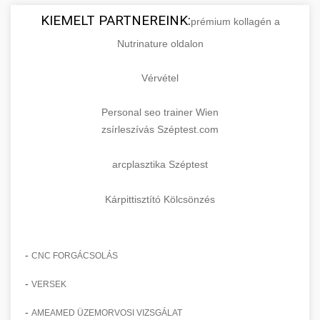
KIEMELT PARTNEREINK:
prémium kollagén a
Nutrinature oldalon
Vérvétel
Personal seo trainer Wien
zsírleszívás Széptest.com
arcplasztika Széptest
Kárpittisztító Kölcsönzés
-
CNC FORGÁCSOLÁS
-
VERSEK
-
AMEAMED ÜZEMORVOSI VIZSGÁLAT