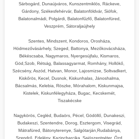
Sárbogárd, Dunaújváros, Kunszentmiklós, Ráckeve,
Gárdony, Székesfehérvár, Balatonföldvár, Siófok,
Balatonalmádi, Polgárdi, Balatonfűzfő, Balatonfüred,
Veszprém, Sátoraljaújhely
Szentes, Mindszent, Kondoros, Orosháza,
Hódmezővásárhely, Szeged, Battonya, Mezőkovácsháza,
Békéscsaba, Nagymaros, Nyergesújfalu, Kismaros,
Göd,Szob, Rétság, Balassagyarmat, Romhány, Hollókő,
Szécsény, Aszód, Hatvan, Monor, Lajosmizse, Soltvadkert,
Kiskőrös, Kecel, Dusnok, Kiskunhalas, Jánoshalma,
Bácsalmás, Kelebia, Röszke, Mórahalom, Kiskunmajsa,
Kistelek, Kiskunfélegyháza, Bugac, Kecskemét,
Tiszakécske
Nagykörös, Cegléd, Budaörs, Pécel, Gödöllő, Dunakeszi,
Budakeszi, Szentendre, Dorog, Esztergom, Visegrád,
Mátrafüred, Bátonyterenye, Salgótarján,Rudabánya,
Szendrő, Edelény, Kazincbarcika, Sajószentpéter, Ózd,