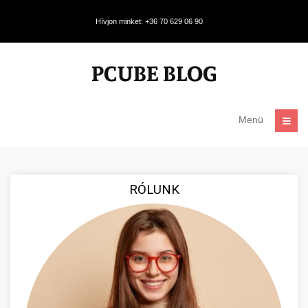
Hívjon minket: +36 70 629 06 90
Menü
RÓLUNK