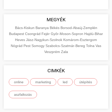
MEGYÉK
Bács-Kiskun
Baranya
Békés
Borsod-Abaúj-Zemplén
Budapest
Csongrád
Fejér
Győr-Moson-Sopron
Hajdú-Bihar
Heves
Jász-Nagykun-Szolnok
Komárom-Esztergom
Nógrád
Pest
Somogy
Szabolcs-Szatmár-Bereg
Tolna
Vas
Veszprém
Zala
CIMKÉK
online
marketing
led
útépítés
aszfaltozás