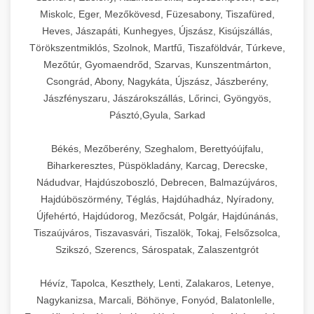
Miskolc, Eger, Mezőkövesd, Füzesabony, Tiszafüred,
Heves, Jászapáti, Kunhegyes, Újszász, Kisújszállás,
Törökszentmiklós, Szolnok, Martfű, Tiszaföldvár, Túrkeve,
Mezőtúr, Gyomaendrőd, Szarvas, Kunszentmárton,
Csongrád, Abony, Nagykáta, Újszász, Jászberény,
Jászfényszaru, Jászárokszállás, Lőrinci, Gyöngyös,
Pásztó,Gyula, Sarkad
Békés, Mezőberény, Szeghalom, Berettyóújfalu,
Biharkeresztes, Püspökladány, Karcag, Derecske,
Nádudvar, Hajdúszoboszló, Debrecen, Balmazújváros,
Hajdúböszörmény, Téglás, Hajdúhadház, Nyíradony,
Újfehértó, Hajdúdorog, Mezőcsát, Polgár, Hajdúnánás,
Tiszaújváros, Tiszavasvári, Tiszalök, Tokaj, Felsőzsolca,
Szikszó, Szerencs, Sárospatak, Zalaszentgrót
Hévíz, Tapolca, Keszthely, Lenti, Zalakaros, Letenye,
Nagykanizsa, Marcali, Böhönye, Fonyód, Balatonlelle,