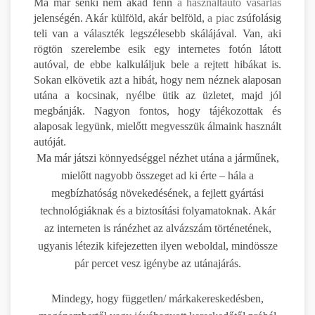
Ma már senki nem akad fenn
a használtautó vásárlás
jelenségén. Akár külföld, akár belföld,
a piac
zsúfolásig
teli van a választék legszélesebb skálájával. Van, aki
rögtön szerelembe esik egy internetes fotón látott
autóval, de ebbe kalkuláljuk bele a rejtett hibákat is.
Sokan elkövetik azt a hibát, hogy nem néznek alaposan
utána a kocsinak, nyélbe ütik az üzletet, majd jól
megbánják. Nagyon fontos, hogy tájékozottak és
alaposak legyünk, mielőtt megvesszük álmaink használt
autóját.
Ma már játszi könnyedséggel nézhet utána a járműnek,
mielőtt nagyobb összeget ad ki érte – hála a
megbízhatóság növekedésének, a fejlett gyártási
technológiáknak és a biztosítási folyamatoknak. Akár
az interneten is ránézhet az alvázszám történetének,
ugyanis létezik kifejezetten ilyen weboldal, mindössze
pár percet vesz igénybe az utánajárás.
Mindegy, hogy független/ márkakereskedésben,