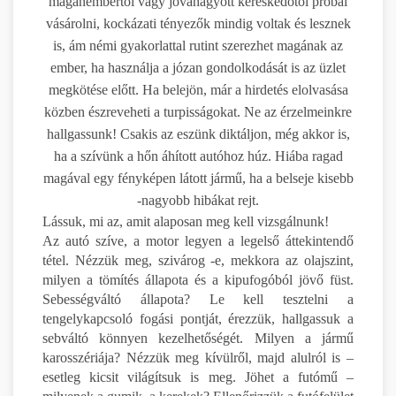
magánembertől vagy jóváhagyott kereskedőtől próbál
vásárolni, kockázati tényezők mindig voltak és lesznek
is, ám némi gyakorlattal rutint szerezhet magának az
ember, ha használja a józan gondolkodását is az üzlet
megkötése előtt. Ha belejön, már a hirdetés elolvasása
közben észreveheti a turpisságokat. Ne az érzelmeinkre
hallgassunk! Csakis az eszünk diktáljon, még akkor is,
ha a szívünk a hőn áhított autóhoz húz. Hiába ragad
magával egy fényképen látott jármű, ha a belseje kisebb
-nagyobb hibákat rejt.
Lássuk, mi az, amit alaposan meg kell vizsgálnunk!
Az autó szíve, a motor legyen a legelső áttekintendő
tétel. Nézzük meg, szivárog -e, mekkora az olajszint,
milyen a tömítés állapota és a kipufogóból jövő füst.
Sebességváltó állapota? Le kell tesztelni a
tengelykapcsoló fogási pontját, érezzük, hallgassuk a
sebváltó könnyen kezelhetőségét. Milyen a jármű
karosszériája? Nézzük meg kívülről, majd alulról is –
esetleg kicsit világítsuk is meg. Jöhet a futómű –