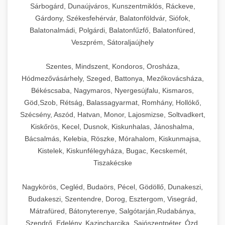
Sárbogárd, Dunaújváros, Kunszentmiklós, Ráckeve,
Gárdony, Székesfehérvár, Balatonföldvár, Siófok,
Balatonalmádi, Polgárdi, Balatonfűzfő, Balatonfüred,
Veszprém, Sátoraljaújhely
Szentes, Mindszent, Kondoros, Orosháza,
Hódmezővásárhely, Szeged, Battonya, Mezőkovácsháza,
Békéscsaba, Nagymaros, Nyergesújfalu, Kismaros,
Göd,Szob, Rétság, Balassagyarmat, Romhány, Hollókő,
Szécsény, Aszód, Hatvan, Monor, Lajosmizse, Soltvadkert,
Kiskőrös, Kecel, Dusnok, Kiskunhalas, Jánoshalma,
Bácsalmás, Kelebia, Röszke, Mórahalom, Kiskunmajsa,
Kistelek, Kiskunfélegyháza, Bugac, Kecskemét,
Tiszakécske
Nagykörös, Cegléd, Budaörs, Pécel, Gödöllő, Dunakeszi,
Budakeszi, Szentendre, Dorog, Esztergom, Visegrád,
Mátrafüred, Bátonyterenye, Salgótarján,Rudabánya,
Szendrő, Edelény, Kazincbarcika, Sajószentpéter, Ózd,