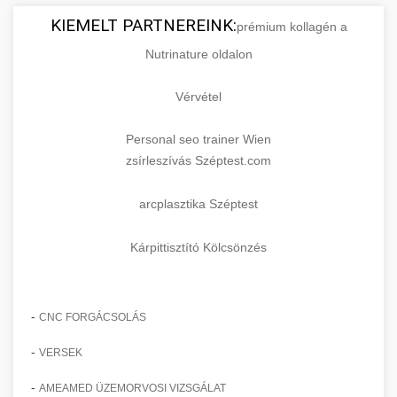
KIEMELT PARTNEREINK:
prémium kollagén a
Nutrinature oldalon
Vérvétel
Personal seo trainer Wien
zsírleszívás Széptest.com
arcplasztika Széptest
Kárpittisztító Kölcsönzés
-
CNC FORGÁCSOLÁS
-
VERSEK
-
AMEAMED ÜZEMORVOSI VIZSGÁLAT