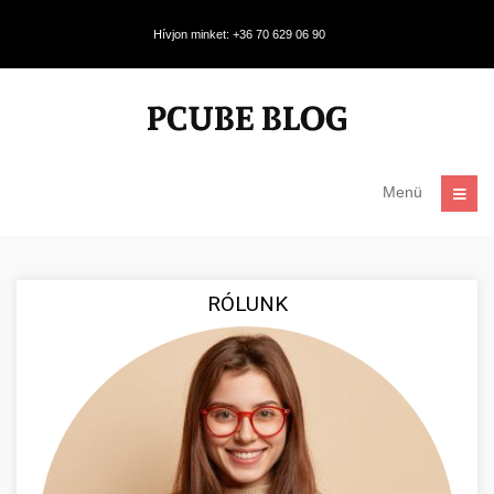
Hívjon minket: +36 70 629 06 90
Menü
RÓLUNK