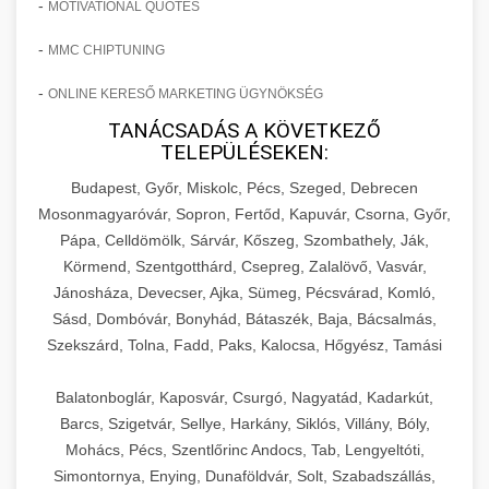
-
MOTIVATIONAL QUOTES
-
MMC CHIPTUNING
-
ONLINE KERESŐ MARKETING ÜGYNÖKSÉG
TANÁCSADÁS A KÖVETKEZŐ
TELEPÜLÉSEKEN:
Budapest, Győr, Miskolc, Pécs, Szeged, Debrecen
Mosonmagyaróvár, Sopron, Fertőd, Kapuvár, Csorna, Győr,
Pápa, Celldömölk, Sárvár, Kőszeg, Szombathely, Ják,
Körmend, Szentgotthárd, Csepreg, Zalalövő, Vasvár,
Jánosháza, Devecser, Ajka, Sümeg, Pécsvárad, Komló,
Sásd, Dombóvár, Bonyhád, Bátaszék, Baja, Bácsalmás,
Szekszárd, Tolna, Fadd, Paks, Kalocsa, Hőgyész, Tamási
Balatonboglár, Kaposvár, Csurgó, Nagyatád, Kadarkút,
Barcs, Szigetvár, Sellye, Harkány, Siklós, Villány, Bóly,
Mohács, Pécs, Szentlőrinc Andocs, Tab, Lengyeltóti,
Simontornya, Enying, Dunaföldvár, Solt, Szabadszállás,