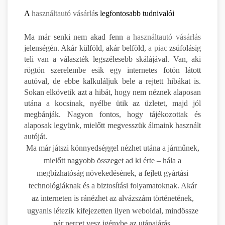
A
használtautó vásárlá
s legfontosabb tudnivalói
Ma már senki nem akad fenn
a használtautó vásárlás
jelenségén. Akár külföld, akár belföld,
a piac
zsúfolásig
teli van a választék legszélesebb skálájával. Van, aki
rögtön szerelembe esik egy internetes fotón látott
autóval, de ebbe kalkuláljuk bele a rejtett hibákat is.
Sokan elkövetik azt a hibát, hogy nem néznek alaposan
utána a kocsinak, nyélbe ütik az üzletet, majd jól
megbánják. Nagyon fontos, hogy tájékozottak és
alaposak legyünk, mielőtt megvesszük álmaink használt
autóját.
Ma már játszi könnyedséggel nézhet utána a járműnek,
mielőtt nagyobb összeget ad ki érte – hála a
megbízhatóság növekedésének, a fejlett gyártási
technológiáknak és a biztosítási folyamatoknak. Akár
az interneten is ránézhet az alvázszám történetének,
ugyanis létezik kifejezetten ilyen weboldal, mindössze
pár percet vesz igénybe az utánajárás.