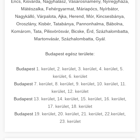
Encs, Kisvárda, Nagyhalász, Vásárosnamény, Nyíregyháza,
Mátészalka, Fehérgyarmat, Máriapócs, Nyírbátor,
Nagykálló, Várpalota, Ajka, Herend, Mór, Kincsesbánya,
Oroszlány, Kisbér, Tatabánya, Pannonhalma, Bábolna,
Komárom, Tata, Pilisvörösvár, Bicske, Érd, Százhalombatta,
Martonvásár, Százhalombatta, Gyál.
Budapest egész területe:
Budapest
1. kerület
,
2. kerület
,
3. kerület
,
4. kerület
,
5.
kerület
,
6. kerület
Budapest
7. kerület
,
8. kerület
,
9. kerület
,
10. kerület
,
11.
kerület
,
12. kerület
Budapest
13. kerület
,
14. kerület
,
15. kerület
,
16. kerület
,
17. kerület
,
18. kerület
Budapest
19. kerület
,
20. kerület
,
21. kerület
,
22.kerület
,
23. kerület