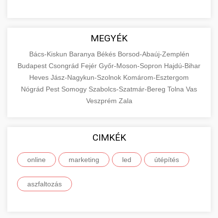
MEGYÉK
Bács-Kiskun
Baranya
Békés
Borsod-Abaúj-Zemplén
Budapest
Csongrád
Fejér
Győr-Moson-Sopron
Hajdú-Bihar
Heves
Jász-Nagykun-Szolnok
Komárom-Esztergom
Nógrád
Pest
Somogy
Szabolcs-Szatmár-Bereg
Tolna
Vas
Veszprém
Zala
CIMKÉK
online
marketing
led
útépítés
aszfaltozás