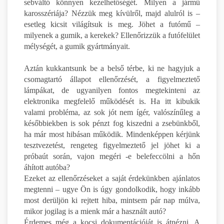
sebváltó könnyen kezelhetőségét. Milyen a jármű
karosszériája? Nézzük meg kívülről, majd alulról is –
esetleg kicsit világítsuk is meg. Jöhet a futómű –
milyenek a gumik, a kerekek? Ellenőrizzük a futófelület
mélységét, a gumik gyártmányait.
Aztán kukkantsunk be a belső térbe, ki ne hagyjuk a
csomagtartó állapot ellenőrzését, a figyelmeztető
lámpákat, de ugyanilyen fontos megtekinteni az
elektronika megfelelő működését is. Ha itt kibukik
valami probléma, az sok jót nem ígér, valószínűleg a
későbbiekben is sok pénzt fog kiszedni a zsebünkből,
ha már most hibásan működik. Mindenképpen kérjünk
tesztvezetést, rengeteg figyelmeztető jel jöhet ki a
próbaút során, vajon megéri -e belefeccölni a hőn
áhított autóba?
Ezeket az ellenőrzéseket a saját érdekünkben ajánlatos
megtenni – ugye Ön is úgy gondolkodik, hogy inkább
most derüljön ki rejtett hiba, mintsem pár nap múlva,
mikor jogilag is a mienk már a használt autó?
Érdemes még a kocsi dokumentációját is átnézni. A