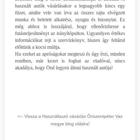
használt autók vásárlásakor a legnagyobb kincs egy
füzet, amibe vele van írva az összes rajta elvégzett
munka és beletett alkatrész, nyugta és bizonylat. Ez
még ahhoz is hozzájárul, hogy ellenőrizhesse a
futásteljesítményt az irányítópulton. Ugyanilyen értékes
információkat rejt a szervízkönyv, hiszen így feltárul
előttünk a kocsi múltja.
Ha ezeket az apróságokat megteszi és úgy érzi, minden
rendben, már kezet is foghat az eladóval, nincs
akadálya, hogy Öné legyen álmai használt autója!
<-- Vissza a Használtautó vásárlás Őriszentpéter Vas
megye blog oldalra!