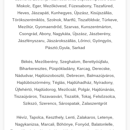
Miskolc, Eger, Mezőkövesd, Füzesabony, Tiszafüred,
Heves, Jászapáti, Kunhegyes, Újszász, Kisújszállás,
Törökszentmiklós, Szolnok, Martfű, Tiszaföldvár, Túrkeve,
Mezőtúr, Gyomaendrőd, Szarvas, Kunszentmárton,
Csongrád, Abony, Nagykáta, Újszász, Jászberény,
Jászfényszaru, Jászárokszállás, Lőrinci, Gyöngyös,
Pásztó,Gyula, Sarkad
Békés, Mezőberény, Szeghalom, Berettyóújfalu,
Biharkeresztes, Püspökladány, Karcag, Derecske,
Nádudvar, Hajdúszoboszló, Debrecen, Balmazújváros,
Hajdúböszörmény, Téglás, Hajdúhadház, Nyíradony,
Újfehértó, Hajdúdorog, Mezőcsát, Polgár, Hajdúnánás,
Tiszaújváros, Tiszavasvári, Tiszalök, Tokaj, Felsőzsolca,
Szikszó, Szerencs, Sárospatak, Zalaszentgrót
Hévíz, Tapolca, Keszthely, Lenti, Zalakaros, Letenye,
Nagykanizsa, Marcali, Böhönye, Fonyód, Balatonlelle,