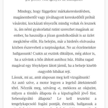
Mindegy, hogy független/ márkakereskedésben,
magánembertől vagy jóváhagyott kereskedőtől próbál
vásárolni, kockázati tényezők mindig voltak és lesznek
is, ám némi gyakorlattal rutint szerezhet magának az
ember, ha használja a józan gondolkodását is az üzlet
megkötése előtt. Ha belejön, már a hirdetés elolvasása
közben észreveheti a turpisságokat. Ne az érzelmeinkre
hallgassunk! Csakis az eszünk diktáljon, még akkor is,
ha a szívünk a hőn áhított autóhoz húz. Hiába ragad
magával egy fényképen látott jármű, ha a belseje kisebb
-nagyobb hibákat rejt.
Lássuk, mi az, amit alaposan meg kell vizsgálnunk!
Az autó szíve, a motor legyen a legelső áttekintendő
tétel. Nézzük meg, szivárog -e, mekkora az olajszint,
milyen a tömítés állapota és a kipufogóból jövő füst.
Sebességváltó állapota? Le kell tesztelni a
tengelykapcsoló fogási pontját, érezzük, hallgassuk a