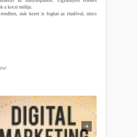
sítményt az irányítópulton. Ugyanilyen értékes
nk a kocsi múltja.
rendben, már kezet is foghat az eladóval, nincs
lra!