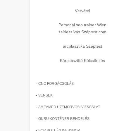
Vérvétel
Personal seo trainer Wien
zsírleszívás Széptest.com
arcplasztika Széptest
Kárpittisztító Kölcsönzés
-
CNC FORGÁCSOLÁS
-
VERSEK
-
AMEAMED ÜZEMORVOSI VIZSGÁLAT
-
GURU KONTÉNER RENDELÉS
-
BOR BOLT ÉS WEBSHOP