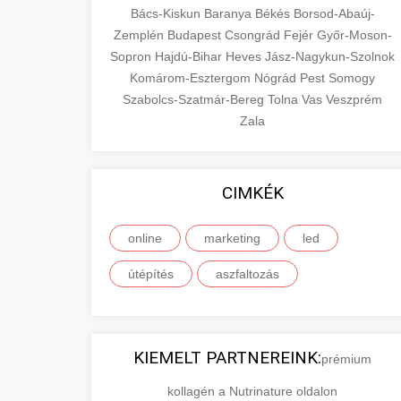
Bács-Kiskun
Baranya
Békés
Borsod-Abaúj-
Zemplén
Budapest
Csongrád
Fejér
Győr-Moson-
Sopron
Hajdú-Bihar
Heves
Jász-Nagykun-Szolnok
Komárom-Esztergom
Nógrád
Pest
Somogy
Szabolcs-Szatmár-Bereg
Tolna
Vas
Veszprém
Zala
CIMKÉK
online
marketing
led
útépítés
aszfaltozás
KIEMELT PARTNEREINK:
prémium
kollagén a Nutrinature oldalon