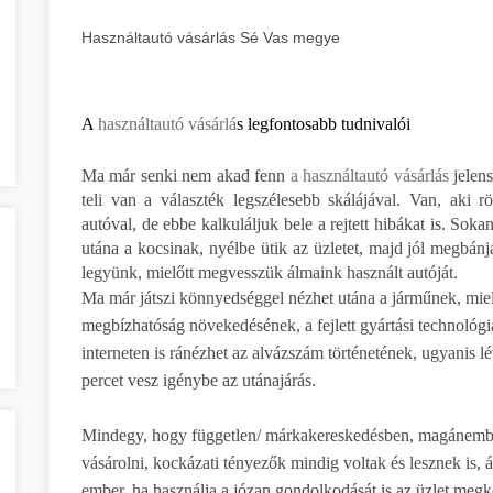
Használtautó vásárlás Sé Vas megye
A
használtautó vásárlá
s legfontosabb tudnivalói
Ma már senki nem akad fenn
a használtautó vásárlás
jelen
teli van a választék legszélesebb skálájával. Van, aki r
autóval, de ebbe kalkuláljuk bele a rejtett hibákat is. Sok
utána a kocsinak, nyélbe ütik az üzletet, majd jól megbán
legyünk, mielőtt megvesszük álmaink használt autóját.
Ma már játszi könnyedséggel nézhet utána a járműnek, mielő
megbízhatóság növekedésének, a fejlett gyártási technológi
interneten is ránézhet az alvázszám történetének, ugyanis l
percet vesz igénybe az utánajárás.
Mindegy, hogy független/ márkakereskedésben, magánember
vásárolni, kockázati tényezők mindig voltak és lesznek is, 
ember, ha használja a józan gondolkodását is az üzlet megkö