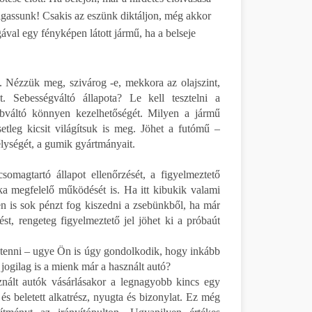
lgassunk! Csakis az eszünk diktáljon, még akkor
ával egy fényképen látott jármű, ha a belseje
l. Nézzük meg, szivárog -e, mekkora az olajszint,
. Sebességváltó állapota? Le kell tesztelni a
sebváltó könnyen kezelhetőségét. Milyen a jármű
etleg kicsit világítsuk is meg. Jöhet a futómű –
élységét, a gumik gyártmányait.
omagtartó állapot ellenőrzését, a figyelmeztető
ka megfelelő működését is. Ha itt kibukik valami
en is sok pénzt fog kiszedni a zsebünkből, ha már
t, rengeteg figyelmeztető jel jöhet ki a próbaút
egtenni – ugye Ön is úgy gondolkodik, hogy inkább
 jogilag is a mienk már a használt autó?
nált autók vásárlásakor a legnagyobb kincs egy
és beletett alkatrész, nyugta és bizonylat. Ez még