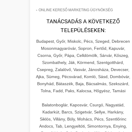
-
ONLINE KERESŐ MARKETING ÜGYNÖKSÉG
TANÁCSADÁS A KÖVETKEZŐ
TELEPÜLÉSEKEN:
Budapest, Győr, Miskolc, Pécs, Szeged, Debrecen
Mosonmagyaróvár, Sopron, Fertőd, Kapuvár,
Csorna, Győr, Pápa, Celldömölk, Sárvár, Kőszeg,
Szombathely, Ják, Körmend, Szentgotthárd,
Csepreg, Zalalövő, Vasvár, Jánosháza, Devecser,
Ajka, Sümeg, Pécsvárad, Komló, Sásd, Dombóvár,
Bonyhád, Bátaszék, Baja, Bácsalmás, Szekszárd,
Tolna, Fadd, Paks, Kalocsa, Hőgyész, Tamási
Balatonboglár, Kaposvár, Csurgó, Nagyatád,
Kadarkút, Barcs, Szigetvár, Sellye, Harkány,
Siklós, Villány, Bóly, Mohács, Pécs, Szentlőrinc
Andocs, Tab, Lengyeltóti, Simontornya, Enying,