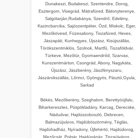
Dunakeszi, Budakeszi, Szentendre, Dorog,
Esztergom, Visegrád, Mátrafüred, Bátonyterenye,
Salgótarján,Rudabánya, Szendrő, Edelény,
Kazincbarcika, Sajószentpéter, Ózd, Miskolc, Eger,
Mezőkövesd, Füzesabony, Tiszafüred, Heves,
Jászapáti, Kunhegyes, Újszász, Kisújszállás,
Törökszentmiklós, Szolnok, Martfű, Tiszaföldvár,
Túrkeve, Mezőtúr, Gyomaendrőd, Szarvas,
Kunszentmárton, Csongrád, Abony, Nagykáta,
Újszász, Jászberény, Jászfényszaru,
Jászárokszállás, Lőrinci, Gyöngyös, Pásztó,Gyula,
Sarkad
Békés, Mezőberény, Szeghalom, Berettyóújfalu,
Biharkeresztes, Püspökladány, Karcag, Derecske,
Nádudvar, Hajdúszoboszló, Debrecen,
Balmazújváros, Hajdúböszörmény, Téglás,
Hajdúhadház, Nyíradony, Újfehértó, Hajdúdorog,
Mezőcsát, Polgár, Hajdúnánás, Tiszaújváros,