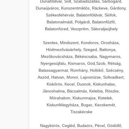
Dunaföldvár, Solt, Szabadszállás, Sárbogárd,
Dunaújváros, Kunszentmiklós, Ráckeve, Gárdony,
Székesfehérvár, Balatonföldvár, Siófok,
Balatonalmádi, Polgárdi, Balatonfűzfő,
Balatonfüred, Veszprém, Sátoraljaújhely
Szentes, Mindszent, Kondoros, Orosháza,
Hódmezővásárhely, Szeged, Battonya,
Mezőkovácsháza, Békéscsaba, Nagymaros,
Nyergesújfalu, Kismaros, Göd,Szob, Rétság,
Balassagyarmat, Romhány, Hollókő, Szécsény,
Aszód, Hatvan, Monor, Lajosmizse, Soltvadkert,
Kiskőrös, Kecel, Dusnok, Kiskunhalas,
Jánoshalma, Bácsalmás, Kelebia, Röszke,
Mórahalom, Kiskunmajsa, Kistelek,
Kiskunfélegyháza, Bugac, Kecskemét,
Tiszakécske
Nagykörös, Cegléd, Budaörs, Pécel, Gödöllő,