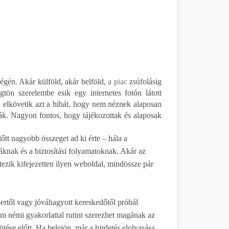
ségén. Akár külföld, akár belföld,
a piac
zsúfolásig
ögtön szerelembe esik egy internetes fotón látott
an elkövetik azt a hibát, hogy nem néznek alaposan
ják. Nagyon fontos, hogy tájékozottak és alaposak
tt nagyobb összeget ad ki érte – hála a
áknak és a biztosítási folyamatoknak. Akár az
étezik kifejezetten ilyen weboldal, mindössze pár
től vagy jóváhagyott kereskedőtől próbál
ám némi gyakorlattal rutint szerezhet magának az
tése előtt. Ha belejön, már a hirdetés elolvasása