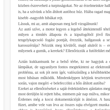
közben észreveheti a turpisságokat. Ne az érzelmeinkre hal
is, ha a szívünk a hőn áhított autóhoz húz. Hiába ragad mag
kisebb -nagyobb hibákat rejt.
Lássuk, mi az, amit alaposan meg kell vizsgálnunk!
Az autó szíve, a motor legyen a legelső áttekintendő téte
milyen a tömítés állapota és a kipufogóból jövő füst
tengelykapcsoló fogási pontját, érezzük, hallgassuk a 
karosszériája? Nézzük meg kívülről, majd alulról is – es
milyenek a gumik, a kerekek? Ellenőrizzük a futófelület m
Aztán kukkantsunk be a belső térbe, ki ne hagyjuk a cs
lámpákat, de ugyanilyen fontos megtekinteni az elektroni
probléma, az sok jót nem ígér, valószínűleg a későbbiekb
most hibásan működik. Mindenképpen kérjünk tesztvezetés
során, vajon megéri -e belefeccölni a hőn áhított autóba?
Ezeket az ellenőrzéseket a saját érdekünkben ajánlatos m
most derüljön ki rejtett hiba, mintsem pár nap múlva, mikor
Érdemes még a kocsi dokumentációját is átnézni. A hasz
füzet, amibe vele van írva az összes rajta elvégzett munka 