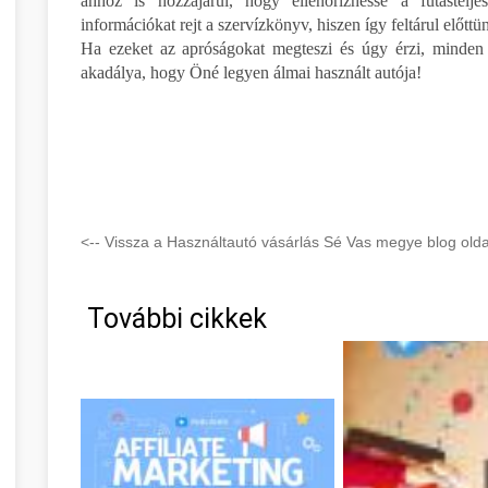
ahhoz is hozzájárul, hogy ellenőrizhesse a futástelje
információkat rejt a szervízkönyv, hiszen így feltárul előttü
Ha ezeket az apróságokat megteszi és úgy érzi, minden 
akadálya, hogy Öné legyen álmai használt autója!
<-- Vissza a Használtautó vásárlás Sé Vas megye blog olda
További cikkek