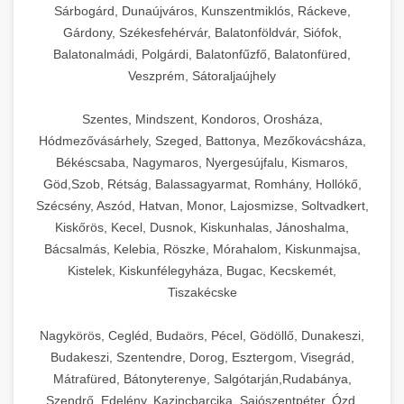
Sárbogárd, Dunaújváros, Kunszentmiklós, Ráckeve,
Gárdony, Székesfehérvár, Balatonföldvár, Siófok,
Balatonalmádi, Polgárdi, Balatonfűzfő, Balatonfüred,
Veszprém, Sátoraljaújhely
Szentes, Mindszent, Kondoros, Orosháza,
Hódmezővásárhely, Szeged, Battonya, Mezőkovácsháza,
Békéscsaba, Nagymaros, Nyergesújfalu, Kismaros,
Göd,Szob, Rétság, Balassagyarmat, Romhány, Hollókő,
Szécsény, Aszód, Hatvan, Monor, Lajosmizse, Soltvadkert,
Kiskőrös, Kecel, Dusnok, Kiskunhalas, Jánoshalma,
Bácsalmás, Kelebia, Röszke, Mórahalom, Kiskunmajsa,
Kistelek, Kiskunfélegyháza, Bugac, Kecskemét,
Tiszakécske
Nagykörös, Cegléd, Budaörs, Pécel, Gödöllő, Dunakeszi,
Budakeszi, Szentendre, Dorog, Esztergom, Visegrád,
Mátrafüred, Bátonyterenye, Salgótarján,Rudabánya,
Szendrő, Edelény, Kazincbarcika, Sajószentpéter, Ózd,