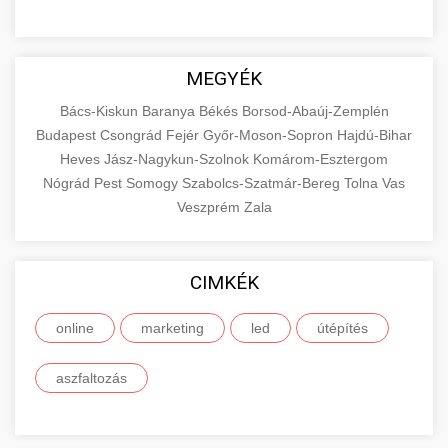
MEGYÉK
Bács-Kiskun
Baranya
Békés
Borsod-Abaúj-Zemplén
Budapest
Csongrád
Fejér
Győr-Moson-Sopron
Hajdú-Bihar
Heves
Jász-Nagykun-Szolnok
Komárom-Esztergom
Nógrád
Pest
Somogy
Szabolcs-Szatmár-Bereg
Tolna
Vas
Veszprém
Zala
CIMKÉK
online
marketing
led
útépítés
aszfaltozás