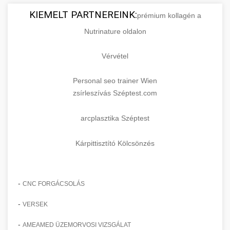
KIEMELT PARTNEREINK:
prémium kollagén a
Nutrinature oldalon
Vérvétel
Personal seo trainer Wien
zsírleszívás Széptest.com
arcplasztika Széptest
Kárpittisztító Kölcsönzés
-
CNC FORGÁCSOLÁS
-
VERSEK
-
AMEAMED ÜZEMORVOSI VIZSGÁLAT