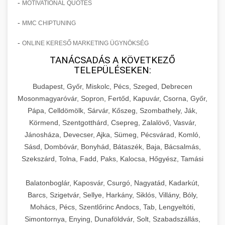
-
MOTIVATIONAL QUOTES
-
MMC CHIPTUNING
-
ONLINE KERESŐ MARKETING ÜGYNÖKSÉG
TANÁCSADÁS A KÖVETKEZŐ
TELEPÜLÉSEKEN:
Budapest, Győr, Miskolc, Pécs, Szeged, Debrecen
Mosonmagyaróvár, Sopron, Fertőd, Kapuvár, Csorna, Győr,
Pápa, Celldömölk, Sárvár, Kőszeg, Szombathely, Ják,
Körmend, Szentgotthárd, Csepreg, Zalalövő, Vasvár,
Jánosháza, Devecser, Ajka, Sümeg, Pécsvárad, Komló,
Sásd, Dombóvár, Bonyhád, Bátaszék, Baja, Bácsalmás,
Szekszárd, Tolna, Fadd, Paks, Kalocsa, Hőgyész, Tamási
Balatonboglár, Kaposvár, Csurgó, Nagyatád, Kadarkút,
Barcs, Szigetvár, Sellye, Harkány, Siklós, Villány, Bóly,
Mohács, Pécs, Szentlőrinc Andocs, Tab, Lengyeltóti,
Simontornya, Enying, Dunaföldvár, Solt, Szabadszállás,