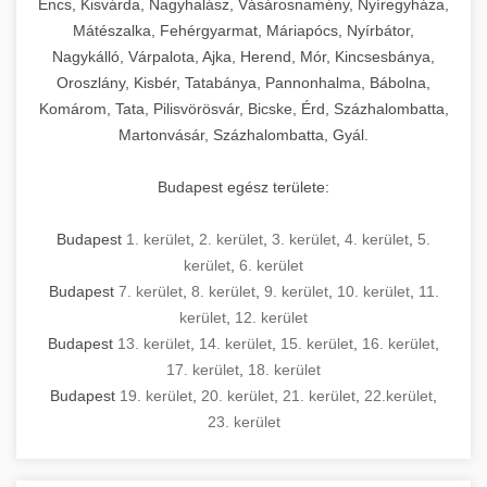
Encs, Kisvárda, Nagyhalász, Vásárosnamény, Nyíregyháza,
Mátészalka, Fehérgyarmat, Máriapócs, Nyírbátor,
Nagykálló, Várpalota, Ajka, Herend, Mór, Kincsesbánya,
Oroszlány, Kisbér, Tatabánya, Pannonhalma, Bábolna,
Komárom, Tata, Pilisvörösvár, Bicske, Érd, Százhalombatta,
Martonvásár, Százhalombatta, Gyál.
Budapest egész területe:
Budapest
1. kerület
,
2. kerület
,
3. kerület
,
4. kerület
,
5.
kerület
,
6. kerület
Budapest
7. kerület
,
8. kerület
,
9. kerület
,
10. kerület
,
11.
kerület
,
12. kerület
Budapest
13. kerület
,
14. kerület
,
15. kerület
,
16. kerület
,
17. kerület
,
18. kerület
Budapest
19. kerület
,
20. kerület
,
21. kerület
,
22.kerület
,
23. kerület