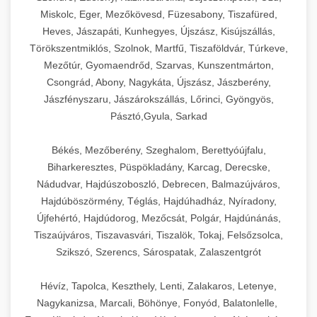
Miskolc, Eger, Mezőkövesd, Füzesabony, Tiszafüred,
Heves, Jászapáti, Kunhegyes, Újszász, Kisújszállás,
Törökszentmiklós, Szolnok, Martfű, Tiszaföldvár, Túrkeve,
Mezőtúr, Gyomaendrőd, Szarvas, Kunszentmárton,
Csongrád, Abony, Nagykáta, Újszász, Jászberény,
Jászfényszaru, Jászárokszállás, Lőrinci, Gyöngyös,
Pásztó,Gyula, Sarkad
Békés, Mezőberény, Szeghalom, Berettyóújfalu,
Biharkeresztes, Püspökladány, Karcag, Derecske,
Nádudvar, Hajdúszoboszló, Debrecen, Balmazújváros,
Hajdúböszörmény, Téglás, Hajdúhadház, Nyíradony,
Újfehértó, Hajdúdorog, Mezőcsát, Polgár, Hajdúnánás,
Tiszaújváros, Tiszavasvári, Tiszalök, Tokaj, Felsőzsolca,
Szikszó, Szerencs, Sárospatak, Zalaszentgrót
Hévíz, Tapolca, Keszthely, Lenti, Zalakaros, Letenye,
Nagykanizsa, Marcali, Böhönye, Fonyód, Balatonlelle,