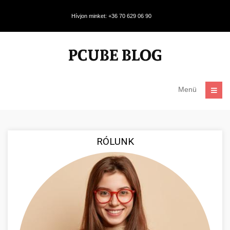
Hívjon minket: +36 70 629 06 90
Menü
RÓLUNK