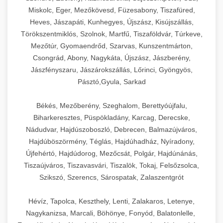
Miskolc, Eger, Mezőkövesd, Füzesabony, Tiszafüred,
Heves, Jászapáti, Kunhegyes, Újszász, Kisújszállás,
Törökszentmiklós, Szolnok, Martfű, Tiszaföldvár, Túrkeve,
Mezőtúr, Gyomaendrőd, Szarvas, Kunszentmárton,
Csongrád, Abony, Nagykáta, Újszász, Jászberény,
Jászfényszaru, Jászárokszállás, Lőrinci, Gyöngyös,
Pásztó,Gyula, Sarkad
Békés, Mezőberény, Szeghalom, Berettyóújfalu,
Biharkeresztes, Püspökladány, Karcag, Derecske,
Nádudvar, Hajdúszoboszló, Debrecen, Balmazújváros,
Hajdúböszörmény, Téglás, Hajdúhadház, Nyíradony,
Újfehértó, Hajdúdorog, Mezőcsát, Polgár, Hajdúnánás,
Tiszaújváros, Tiszavasvári, Tiszalök, Tokaj, Felsőzsolca,
Szikszó, Szerencs, Sárospatak, Zalaszentgrót
Hévíz, Tapolca, Keszthely, Lenti, Zalakaros, Letenye,
Nagykanizsa, Marcali, Böhönye, Fonyód, Balatonlelle,