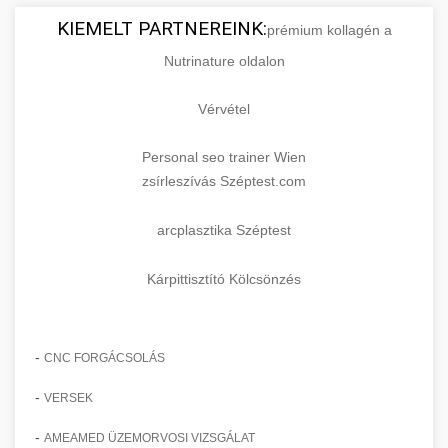
KIEMELT PARTNEREINK:
prémium kollagén a
Nutrinature oldalon
Vérvétel
Personal seo trainer Wien
zsírleszívás Széptest.com
arcplasztika Széptest
Kárpittisztító Kölcsönzés
-
CNC FORGÁCSOLÁS
-
VERSEK
-
AMEAMED ÜZEMORVOSI VIZSGÁLAT