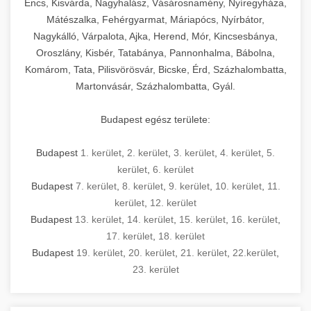
Encs, Kisvárda, Nagyhalász, Vásárosnamény, Nyíregyháza,
Mátészalka, Fehérgyarmat, Máriapócs, Nyírbátor,
Nagykálló, Várpalota, Ajka, Herend, Mór, Kincsesbánya,
Oroszlány, Kisbér, Tatabánya, Pannonhalma, Bábolna,
Komárom, Tata, Pilisvörösvár, Bicske, Érd, Százhalombatta,
Martonvásár, Százhalombatta, Gyál.
Budapest egész területe:
Budapest
1. kerület
,
2. kerület
,
3. kerület
,
4. kerület
,
5.
kerület
,
6. kerület
Budapest
7. kerület
,
8. kerület
,
9. kerület
,
10. kerület
,
11.
kerület
,
12. kerület
Budapest
13. kerület
,
14. kerület
,
15. kerület
,
16. kerület
,
17. kerület
,
18. kerület
Budapest
19. kerület
,
20. kerület
,
21. kerület
,
22.kerület
,
23. kerület