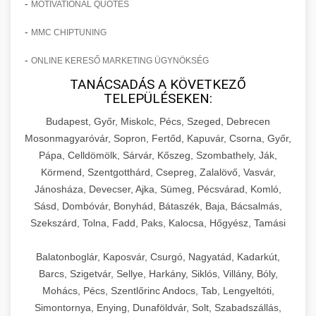
-
MOTIVATIONAL QUOTES
-
MMC CHIPTUNING
-
ONLINE KERESŐ MARKETING ÜGYNÖKSÉG
TANÁCSADÁS A KÖVETKEZŐ
TELEPÜLÉSEKEN:
Budapest, Győr, Miskolc, Pécs, Szeged, Debrecen
Mosonmagyaróvár, Sopron, Fertőd, Kapuvár, Csorna, Győr,
Pápa, Celldömölk, Sárvár, Kőszeg, Szombathely, Ják,
Körmend, Szentgotthárd, Csepreg, Zalalövő, Vasvár,
Jánosháza, Devecser, Ajka, Sümeg, Pécsvárad, Komló,
Sásd, Dombóvár, Bonyhád, Bátaszék, Baja, Bácsalmás,
Szekszárd, Tolna, Fadd, Paks, Kalocsa, Hőgyész, Tamási
Balatonboglár, Kaposvár, Csurgó, Nagyatád, Kadarkút,
Barcs, Szigetvár, Sellye, Harkány, Siklós, Villány, Bóly,
Mohács, Pécs, Szentlőrinc Andocs, Tab, Lengyeltóti,
Simontornya, Enying, Dunaföldvár, Solt, Szabadszállás,