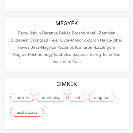
MEGYÉK
Bács-Kiskun
Baranya
Békés
Borsod-Abaúj-Zemplén
Budapest
Csongrád
Fejér
Győr-Moson-Sopron
Hajdú-Bihar
Heves
Jász-Nagykun-Szolnok
Komárom-Esztergom
Nógrád
Pest
Somogy
Szabolcs-Szatmár-Bereg
Tolna
Vas
Veszprém
Zala
CIMKÉK
online
marketing
led
útépítés
aszfaltozás