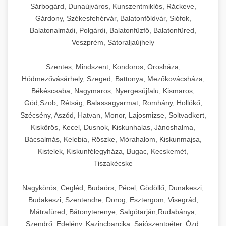
Sárbogárd, Dunaújváros, Kunszentmiklós, Ráckeve,
Gárdony, Székesfehérvár, Balatonföldvár, Siófok,
Balatonalmádi, Polgárdi, Balatonfűzfő, Balatonfüred,
Veszprém, Sátoraljaújhely
Szentes, Mindszent, Kondoros, Orosháza,
Hódmezővásárhely, Szeged, Battonya, Mezőkovácsháza,
Békéscsaba, Nagymaros, Nyergesújfalu, Kismaros,
Göd,Szob, Rétság, Balassagyarmat, Romhány, Hollókő,
Szécsény, Aszód, Hatvan, Monor, Lajosmizse, Soltvadkert,
Kiskőrös, Kecel, Dusnok, Kiskunhalas, Jánoshalma,
Bácsalmás, Kelebia, Röszke, Mórahalom, Kiskunmajsa,
Kistelek, Kiskunfélegyháza, Bugac, Kecskemét,
Tiszakécske
Nagykörös, Cegléd, Budaörs, Pécel, Gödöllő, Dunakeszi,
Budakeszi, Szentendre, Dorog, Esztergom, Visegrád,
Mátrafüred, Bátonyterenye, Salgótarján,Rudabánya,
Szendrő, Edelény, Kazincbarcika, Sajószentpéter, Ózd,