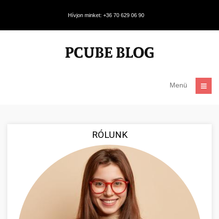
Hívjon minket: +36 70 629 06 90
Menü
RÓLUNK