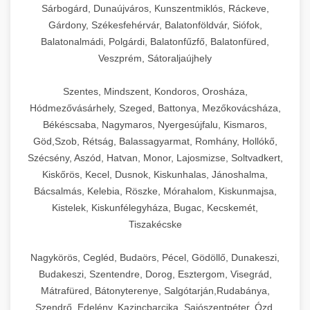
Sárbogárd, Dunaújváros, Kunszentmiklós, Ráckeve,
Gárdony, Székesfehérvár, Balatonföldvár, Siófok,
Balatonalmádi, Polgárdi, Balatonfűzfő, Balatonfüred,
Veszprém, Sátoraljaújhely
Szentes, Mindszent, Kondoros, Orosháza,
Hódmezővásárhely, Szeged, Battonya, Mezőkovácsháza,
Békéscsaba, Nagymaros, Nyergesújfalu, Kismaros,
Göd,Szob, Rétság, Balassagyarmat, Romhány, Hollókő,
Szécsény, Aszód, Hatvan, Monor, Lajosmizse, Soltvadkert,
Kiskőrös, Kecel, Dusnok, Kiskunhalas, Jánoshalma,
Bácsalmás, Kelebia, Röszke, Mórahalom, Kiskunmajsa,
Kistelek, Kiskunfélegyháza, Bugac, Kecskemét,
Tiszakécske
Nagykörös, Cegléd, Budaörs, Pécel, Gödöllő, Dunakeszi,
Budakeszi, Szentendre, Dorog, Esztergom, Visegrád,
Mátrafüred, Bátonyterenye, Salgótarján,Rudabánya,
Szendrő, Edelény, Kazincbarcika, Sajószentpéter, Ózd,