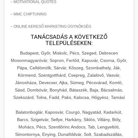
-
MOTIVATIONAL QUOTES
-
MMC CHIPTUNING
-
ONLINE KERESŐ MARKETING ÜGYNÖKSÉG
TANÁCSADÁS A KÖVETKEZŐ
TELEPÜLÉSEKEN:
Budapest, Győr, Miskolc, Pécs, Szeged, Debrecen
Mosonmagyaróvár, Sopron, Fertőd, Kapuvár, Csorna, Győr,
Pápa, Celldömölk, Sárvár, Kőszeg, Szombathely, Ják,
Körmend, Szentgotthárd, Csepreg, Zalalövő, Vasvár,
Jánosháza, Devecser, Ajka, Sümeg, Pécsvárad, Komló,
Sásd, Dombóvár, Bonyhád, Bátaszék, Baja, Bácsalmás,
Szekszárd, Tolna, Fadd, Paks, Kalocsa, Hőgyész, Tamási
Balatonboglár, Kaposvár, Csurgó, Nagyatád, Kadarkút,
Barcs, Szigetvár, Sellye, Harkány, Siklós, Villány, Bóly,
Mohács, Pécs, Szentlőrinc Andocs, Tab, Lengyeltóti,
Simontornya, Enying, Dunaföldvár, Solt, Szabadszállás,