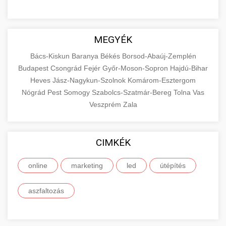
MEGYÉK
Bács-Kiskun
Baranya
Békés
Borsod-Abaúj-Zemplén
Budapest
Csongrád
Fejér
Győr-Moson-Sopron
Hajdú-Bihar
Heves
Jász-Nagykun-Szolnok
Komárom-Esztergom
Nógrád
Pest
Somogy
Szabolcs-Szatmár-Bereg
Tolna
Vas
Veszprém
Zala
CIMKÉK
online
marketing
led
útépítés
aszfaltozás