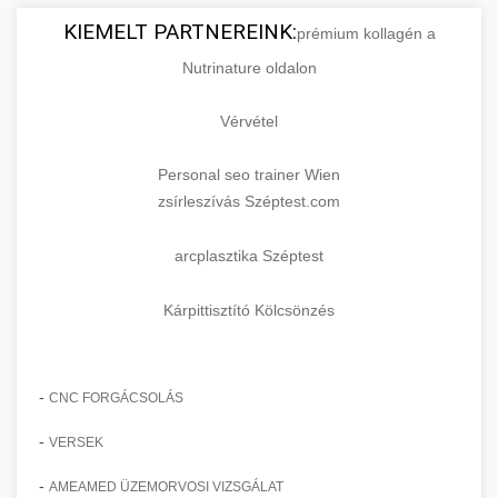
KIEMELT PARTNEREINK:
prémium kollagén a
Nutrinature oldalon
Vérvétel
Personal seo trainer Wien
zsírleszívás Széptest.com
arcplasztika Széptest
Kárpittisztító Kölcsönzés
-
CNC FORGÁCSOLÁS
-
VERSEK
-
AMEAMED ÜZEMORVOSI VIZSGÁLAT