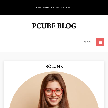
Hívjon minket: +36 70 629 06 90
Menü
RÓLUNK