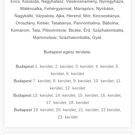
Encs, Kisvárda, Nagyhalász, Vásárosnamény, Nyíregyháza,
Mátészalka, Fehérgyarmat, Máriapócs, Nyírbátor,
Nagykálló, Várpalota, Ajka, Herend, Mór, Kincsesbánya,
Oroszlány, Kisbér, Tatabánya, Pannonhalma, Bábolna,
Komárom, Tata, Pilisvörösvár, Bicske, Érd, Százhalombatta,
Martonvásár, Százhalombatta, Gyál.
Budapest egész területe:
Budapest
1. kerület
,
2. kerület
,
3. kerület
,
4. kerület
,
5.
kerület
,
6. kerület
Budapest
7. kerület
,
8. kerület
,
9. kerület
,
10. kerület
,
11.
kerület
,
12. kerület
Budapest
13. kerület
,
14. kerület
,
15. kerület
,
16. kerület
,
17. kerület
,
18. kerület
Budapest
19. kerület
,
20. kerület
,
21. kerület
,
22.kerület
,
23. kerület