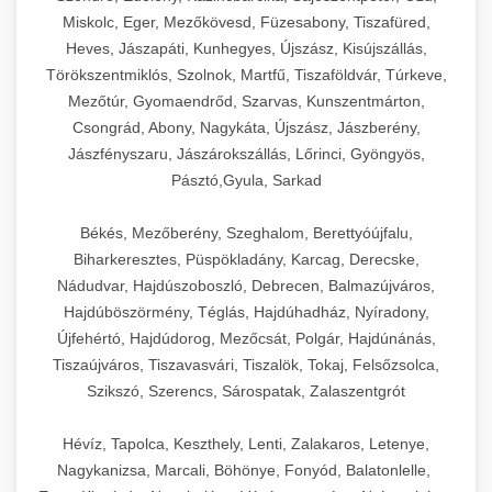
Miskolc, Eger, Mezőkövesd, Füzesabony, Tiszafüred,
Heves, Jászapáti, Kunhegyes, Újszász, Kisújszállás,
Törökszentmiklós, Szolnok, Martfű, Tiszaföldvár, Túrkeve,
Mezőtúr, Gyomaendrőd, Szarvas, Kunszentmárton,
Csongrád, Abony, Nagykáta, Újszász, Jászberény,
Jászfényszaru, Jászárokszállás, Lőrinci, Gyöngyös,
Pásztó,Gyula, Sarkad
Békés, Mezőberény, Szeghalom, Berettyóújfalu,
Biharkeresztes, Püspökladány, Karcag, Derecske,
Nádudvar, Hajdúszoboszló, Debrecen, Balmazújváros,
Hajdúböszörmény, Téglás, Hajdúhadház, Nyíradony,
Újfehértó, Hajdúdorog, Mezőcsát, Polgár, Hajdúnánás,
Tiszaújváros, Tiszavasvári, Tiszalök, Tokaj, Felsőzsolca,
Szikszó, Szerencs, Sárospatak, Zalaszentgrót
Hévíz, Tapolca, Keszthely, Lenti, Zalakaros, Letenye,
Nagykanizsa, Marcali, Böhönye, Fonyód, Balatonlelle,