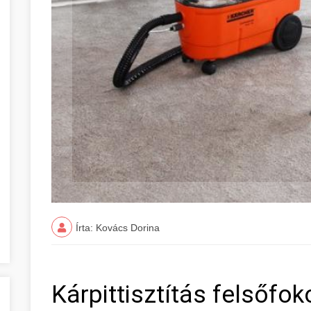
Írta: Kovács Dorina
Kárpittisztítás felsőfo