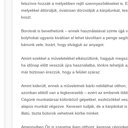
felszínre hozzák a mélyebben rejlő szennyeződéseket is. E
melyekkel áttörüljük, óvatosan dörzsöljük a kárpitunkat, te
koszt.
Borotvát is bevethetünk – ennek használatával szinte újjá va
bolyhokat ugyanis kiválóan el lehet távolítani a penge segí
bánunk vele, kizárt, hogy elvágjuk az anyagot.
Amint ezekkel a műveletekkel elkészültünk, hagyjuk megszá
ha időnap előtt vesszük újra használatba, tönkre tehetjük a
már biztosan érezzük, hogy a felület száraz.
Amint kiderült, ennek a műveletnek bárki nekiláthat otthon,
azonban ebből van a legkevesebb – ezért az emberek többs
Cégünk munkatársai különböző gépekkel, eszközökkel veszik 
alapos munkát végezve. Kevesen tudják, de a kárpitokat is é
illatú, tiszta bútorok vehetnek körbe minket.
Amennyiben Ön is szeretne ilyen otthont, keresse cégünke