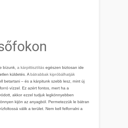
lsőfokon
e bízunk,
a kárpittisztítás
egészen biztosan ide
etlen küldetés. A
bátrabbak kipróbálhatják
l betartani – és a kárpitunk szebb lesz, mint új
rró vízzel. Ez azért fontos, mert ha a
ódott, akkor ezzel tudjuk legkönnyebben
z könnyen kijön az anyagból. Permetezzük le bátran
foltossá válik a terület. Nem kell felforralni a