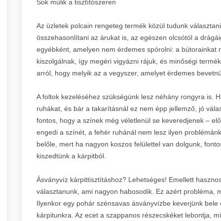
Sok múlik a tisztítószeren
Az üzletek polcain rengeteg termék közül tudunk választani,
összehasonlítani az árukat is, az egészen olcsótól a drágái
egyébként, amelyen nem érdemes spórolni: a bútorainkat ne
kiszolgálnak, így megéri vigyázni rájuk, és minőségi termé
arról, hogy melyik az a vegyszer, amelyet érdemes bevetn
A foltok kezeléséhez szükségünk lesz néhány rongyra is. H
ruhákat, és bár a takarításnál ez nem épp jellemző, jó vála
fontos, hogy a színek még véletlenül se keveredjenek – elő
engedi a színét, a fehér ruhánál nem lesz ilyen problémá
belőle, mert ha nagyon koszos felülettel van dolgunk, fonto
kiszedtünk a kárpitból.
Ásványvíz kárpittisztításhoz? Lehetséges! Emellett hasznos 
választanunk, ami nagyon habosodik. Ez azért probléma, mer
Ilyenkor egy pohár szénsavas ásványvízbe keverjünk bele 
kárpitunkra. Az ecet a szappanos részecskéket lebontja, m