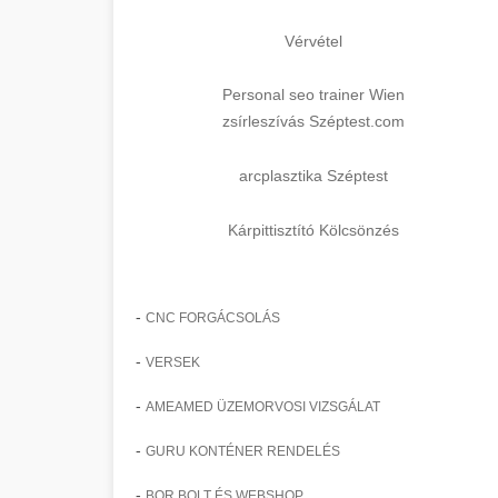
Vérvétel
Personal seo trainer Wien
zsírleszívás Széptest.com
arcplasztika Széptest
Kárpittisztító Kölcsönzés
-
CNC FORGÁCSOLÁS
-
VERSEK
-
AMEAMED ÜZEMORVOSI VIZSGÁLAT
-
GURU KONTÉNER RENDELÉS
-
BOR BOLT ÉS WEBSHOP