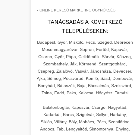
-
ONLINE KERESŐ MARKETING ÜGYNÖKSÉG
TANÁCSADÁS A KÖVETKEZŐ
TELEPÜLÉSEKEN:
Budapest, Győr, Miskolc, Pécs, Szeged, Debrecen
Mosonmagyaróvár, Sopron, Fertőd, Kapuvár,
Csorna, Győr, Pápa, Celldömölk, Sárvár, Kőszeg,
Szombathely, Ják, Körmend, Szentgotthárd,
Csepreg, Zalalövő, Vasvár, Jánosháza, Devecser,
Ajka, Sümeg, Pécsvárad, Komló, Sásd, Dombóvár,
Bonyhád, Bátaszék, Baja, Bácsalmás, Szekszárd,
Tolna, Fadd, Paks, Kalocsa, Hőgyész, Tamási
Balatonboglár, Kaposvár, Csurgó, Nagyatád,
Kadarkút, Barcs, Szigetvár, Sellye, Harkány,
Siklós, Villány, Bóly, Mohács, Pécs, Szentlőrinc
Andocs, Tab, Lengyeltóti, Simontornya, Enying,