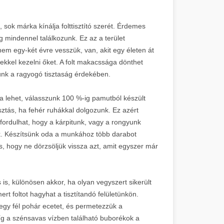
 sok márka kínálja folttisztító szerét. Érdemes
g mindennel találkozunk. Ez az a terület
m egy-két évre vesszük, van, akit egy életen át
kekkel kezelni őket. A folt makacssága dönthet
ünk a ragyogó tisztaság érdekében.
a lehet, válasszunk 100 %-ig pamutból készült
sztás, ha fehér ruhákkal dolgozunk. Ez azért
fordulhat, hogy a kárpitunk, vagy a rongyunk
nk. Készítsünk oda a munkához több darabot
s, hogy ne dörzsöljük vissza azt, amit egyszer már
is, különösen akkor, ha olyan vegyszert sikerült
t foltot hagyhat a tisztítandó felületünkön.
egy fél pohár ecetet, és permetezzük a
íg a szénsavas vízben található buborékok a