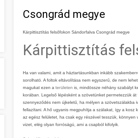
Csongrád megye
Kárpittisztítás felsőfokon Sándorfalva Csongrád megye
Kárpittisztítás fe
Ha van valami, amit a háztartásunkban inkább szakemberr
sorolható. A foltok eltávolítása nem egyszerű, de nem lehet
magukat ezen a
területen
is, mindössze néhány szabályt kel
korában. Legelső lépésként a szövetünket permetezzük át fo
szennyeződés nem újkeletű, ha mélyen a szövetszálakba iv
fellazítani. A hő ugyanis megpuhítja a szálakat, így a kos
az egész felületet, ha csak egy részével tesszük, könnyen víz
vizet, elég olyan forróságú, ami a csapból kifolyik.