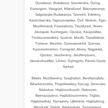
Dunakeszi, Budakeszi, Szentendre, Dorog,
Esztergom, Visegrád, Mátrafüred, Bátonyterenye,
Salgótarján,Rudabánya, Szendrő, Edelény,
Kazincbarcika, Sajószentpéter, Ózd, Miskolc, Eger,
Mezőkövesd, Füzesabony, Tiszafüred, Heves,
Jászapáti, Kunhegyes, Újszász, Kisújszállás,
Törökszentmiklós, Szolnok, Martfű, Tiszaföldvár,
Túrkeve, Mezőtúr, Gyomaendrőd, Szarvas,
Kunszentmárton, Csongrád, Abony, Nagykáta,
Újszász, Jászberény, Jászfényszaru,
Jászárokszállás, Lőrinci, Gyöngyös, Pásztó,Gyula,
Sarkad
Békés, Mezőberény, Szeghalom, Berettyóújfalu,
Biharkeresztes, Püspökladány, Karcag, Derecske,
Nádudvar, Hajdúszoboszló, Debrecen,
Balmazújváros, Hajdúböszörmény, Téglás,
Hajdúhadház, Nyíradony, Újfehértó, Hajdúdorog,
Mezőcsát, Polgár, Hajdúnánás, Tiszaújváros,