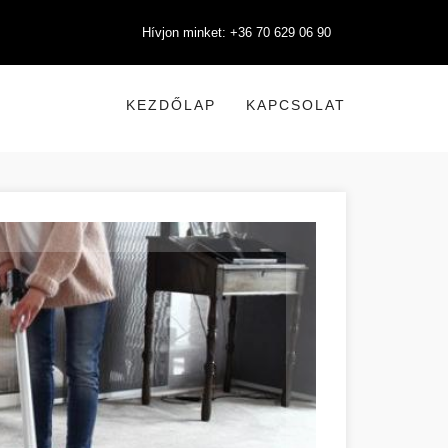
Hívjon minket: +36 70 629 06 90
KEZDŐLAP
KAPCSOLAT