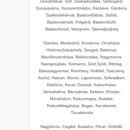
Dunaföldvár, Solt, Szabadszállás, Sárbogárd,
Dunaújváros, Kunszentmiklós, Ráckeve, Gárdony,
Székesfehérvár, Balatonföldvár, Siófok,
Balatonalmádi, Polgárdi, Balatonfűzfő,
Balatonfüred, Veszprém, Sátoraljaújhely
Szentes, Mindszent, Kondoros, Orosháza,
Hódmezővásárhely, Szeged, Battonya,
Mezőkovácsháza, Békéscsaba, Nagymaros,
Nyergesújfalu, Kismaros, Göd,Szob, Rétság,
Balassagyarmat, Romhány, Hollókő, Szécsény,
Aszód, Hatvan, Monor, Lajosmizse, Soltvadkert,
Kiskőrös, Kecel, Dusnok, Kiskunhalas,
Jánoshalma, Bácsalmás, Kelebia, Röszke,
Mórahalom, Kiskunmajsa, Kistelek,
Kiskunfélegyháza, Bugac, Kecskemét,
Tiszakécske
Nagykörös, Cegléd, Budaörs, Pécel, Gödöllő,