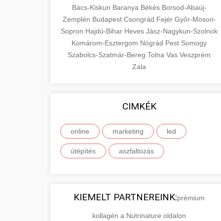
Bács-Kiskun
Baranya
Békés
Borsod-Abaúj-
Zemplén
Budapest
Csongrád
Fejér
Győr-Moson-
Sopron
Hajdú-Bihar
Heves
Jász-Nagykun-Szolnok
Komárom-Esztergom
Nógrád
Pest
Somogy
Szabolcs-Szatmár-Bereg
Tolna
Vas
Veszprém
Zala
CIMKÉK
online
marketing
led
útépítés
aszfaltozás
KIEMELT PARTNEREINK:
prémium
kollagén a Nutrinature oldalon