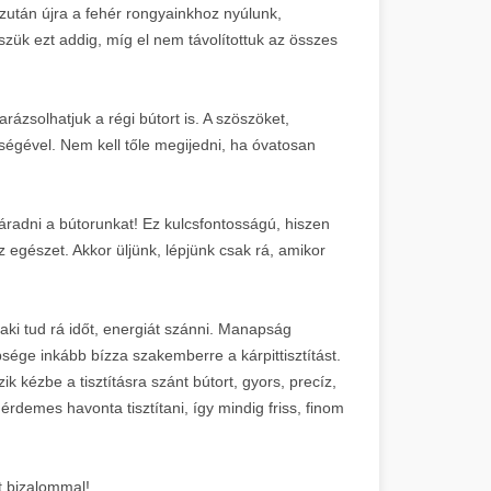
zután újra a fehér rongyainkhoz nyúlunk,
sszük ezt addig, míg el nem távolítottuk az összes
rázsolhatjuk a régi bútort is. A szöszöket,
tségével. Nem kell tőle megijedni, ha óvatosan
radni a bútorunkat! Ez kulcsfontosságú, hiszen
z egészet. Akkor üljünk, lépjünk csak rá, amikor
 aki tud rá időt, energiát szánni. Manapság
ége inkább bízza szakemberre a kárpittisztítást.
kézbe a tisztításra szánt bútort, gyors, precíz,
rdemes havonta tisztítani, így mindig friss, finom
t bizalommal!